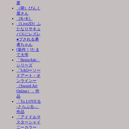
業
（萌）ぴんく
屋さん
［K=K］
［Live2D］ふ
たなりサキュ
バスにレズレ
●プされる勇
者ちゃん
[新作！]たま
て大学
「BegieAde」
シリーズ
「SAOーソー
ドアート・オ
ンラインー
（Sword Art
Online）」作
品
「To LOVEる
-とらぶる-」
作品
「アイドルマ
スターシャイ
ニーカラー