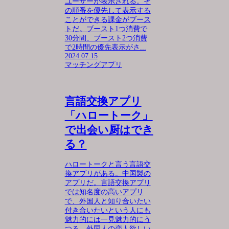
ユーザーが表示される。そ
の順番を優先して表示する
ことができる課金がブース
トだ。ブースト1つ消費で
30分間、ブースト2つ消費
で2時間の優先表示がさ...
2024.07.15
マッチングアプリ
言語交換アプリ
「ハロートーク」
で出会い厨はでき
る？
ハロートークと言う言語交
換アプリがある。中国製の
アプリだ。言語交換アプリ
では知名度の高いアプリ
で、外国人と知り合いたい
付き合いたいという人にも
魅力的には一見魅力的にう
つる。外国人の恋人欲しい