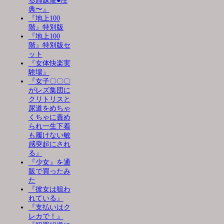
る姉妹凌●性
典〜』
『地上100
階』特別版
『地上100
階』特別版セ
ット
『女体快楽実
験場』
『女子〇〇〇
がレズ集団に
クリトリスと
尿道をめちゃ
くちゃに責め
られ一生下着
も履けない敏
感突起にされ
る』
『少女』を通
販で買ったみ
た
『彼女は狙わ
れている』
『支払いはク
レカで！』