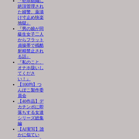
『犯罪組織に
絶頂管理され
た婦警、薬漬
け寸止め快楽
地獄』
『男の娘が同
級生女子二人
からフラット
貞操帯で残酷
射精禁止され
る話』
『私のこと、
オナホ扱いし
てくださ
い！』
【100均】つ
んぽこ製作委
員会
【40作品】デ
カチンポに即
落ちする女達
シリーズ総集
編
【AI実写】誰
かに似てい