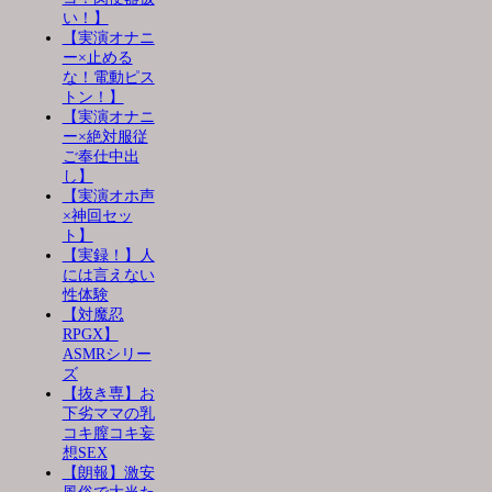
い！】
【実演オナニ
ー×止める
な！電動ピス
トン！】
【実演オナニ
ー×絶対服従
ご奉仕中出
し】
【実演オホ声
×神回セッ
ト】
【実録！】人
には言えない
性体験
【対魔忍
RPGX】
ASMRシリー
ズ
【抜き専】お
下劣ママの乳
コキ膣コキ妄
想SEX
【朗報】激安