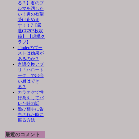
る？】君のブ
ルマを汚した
い！男の欲望
受け止めま
す！！7【厳
選CG205枚収
録】 【虚構ク
ラブ】
Tinderのブー
ストは効果が
あるのか？
言語交換アプ
リ「ハロート
ーク」で出会
い厨はでき
る？
カラオケで性
行為をしてバ
レた時の話
遊び相手に告
白された時に
振る方法
最近のコメント