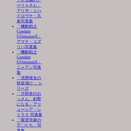
デレる隣のア
ーリャさん」
アリサ・ミハ
イロヴナ・九
条写真集
「機動戦士
Gundam
GQuuuuuuX」
アマテ・ユズ
リハ写真集
「機動戦士
Gundam
GQuuuuuuX」
ニャアン写真
集
「清楚彼女の
快楽漬け 」シ
リーズ
「片田舎のお
っさん、剣聖
になる」アリ
ューシア・シ
トラス 写真集
「紫雲寺家の
子〇たち」写
真集