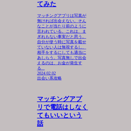
てみた
マッチングアプリは写真が
無ければ出会えない。そん
なことが当たり前のように
言われている。これは、ま
ぎれもない事実だと思う。
自分が使う時に写真を載せ
ていない人は無視するし、
相手をするにしても適当に
あしらう。写真無しで出会
えるのは、お金が発生す
る...
2024.02.02
出会い系攻略
マッチングアプ
リで電話はしなく
てもいいという
話