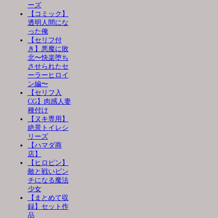
ーズ
【コミック】
透明人間にな
った俺
【セリフ付
き】悪魔に敗
北〜快楽堕ち
させられたセ
ーラーヒロイ
ン編〜
【セリフ入
CG】肉感人妻
種付け
【ヌキ専用】
絶景トイレシ
リーズ
【ハマダ商
店】
【ヒロピン】
敵と戦いピン
チになる魔法
少女
【まとめて収
録】セット作
品