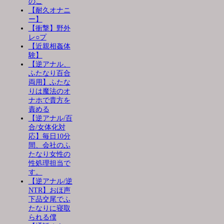
のこ
【耐久オナニ
ー】
【衝撃】野外
レ○プ
【近親相姦体
験】
【逆アナル、
ふたなり百合
両用】ふたな
りは魔法のオ
ナホで貴方を
責める
【逆アナル/百
合/女体化対
応】毎日10分
間、会社のふ
たなり女性の
性処理担当で
す。
【逆アナル/逆
NTR】おほ声
下品交尾でふ
たなりに寝取
られる僕