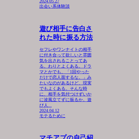
2024.05.27
出会い系体験談
遊び相手に告白さ
れた時に振る方法
セフレやワンナイトの相手
に付き合って欲しいと雰囲
気を出されることってあ
る。わりとよくある。ドラ
マとかでも、「1回やった
だけで恋人面するな。」み
たいなのがあるけど、現実
でもよくある。そんな時
に、相手を気付つけずいか
に波風立てずに振るか。遊
び人...
2024.04.12
モテるために
マチアプの自己紹