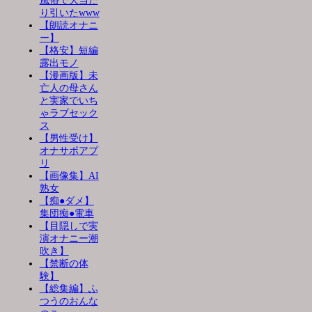
風俗で大当た
り引いたwww
【朗読オナニ
ー】
【格安】短編
露出モノ
【漫画版】未
亡人の母さん
と実家でいち
ゃラブセック
ス
【男性受け】
オナサポアプ
リ
【画像集】AI
熟女
【痴●ダメ】
集団痴●電車
【目隠しで実
演オナニー潮
吹き】
【禁断の体
験】
【総集編】ふ
つうのおんな