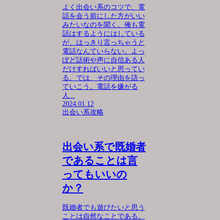
よく出会い系のコツで、電
話を会う前にした方がいい
みたいなのを聞く。俺も電
話はするようにはしている
が、はっきり言っちゃうと
電話なんていらない。よっ
ぽど話術や声に自信ある人
だけすればいいと思ってい
る。では、その理由を語っ
ていこう。電話を嫌がる
人...
2024.01.12
出会い系攻略
出会い系で既婚者
であることは言
ってもいいの
か？
既婚者でも遊びたいと思う
ことは自然なことである。