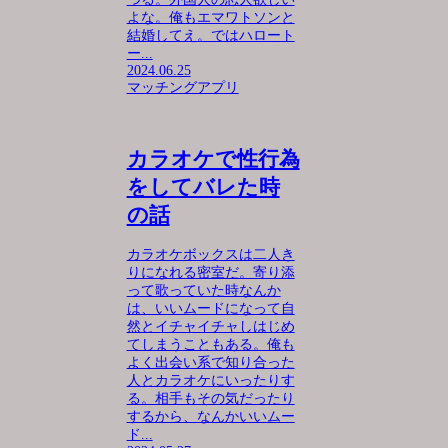
よな。俺もエマワトソンと
結婚してえ。ではハロート
ー...
2024.06.25
マッチングアプリ
カラオケで性行為
をしてバレた時
の話
カラオケボックスは二人き
りになれる密室だ。寄り添
って歌っていた時なんか
は、いいムードになって自
然とイチャイチャしはじめ
てしまうこともある。俺も
よく出会い系で知り合った
人とカラオケにいったりす
る。相手もその気だったり
するから、なんかいいムー
ド...