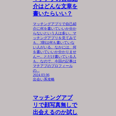
介はどんな文章を
書いたらいい？
マッチングアプリで自己紹
介に何を書いていいか分か
らないという人は多い。マ
ッチングアプリを見てみて
も、3割は何も書いていな
い人がいる。なかには、何
を書いていいか分かりませ
んー。とだけ書いている人
も。なので、今回の記事は
マチアプのプロフィール
の...
2024.03.06
出会い系攻略
マッチングアプ
リで顔写真無しで
出会えるのか試し