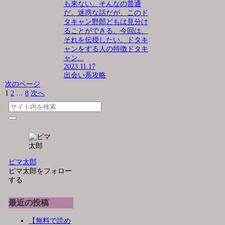
も来ない。そんなの普通
だ。迷惑な話だが、このド
タキャン野郎どもは見分け
ることができる。今回は、
それを伝授したい。ドタキ
ャンをする人の特徴ドタキ
ャン...
2023.11.17
出会い系攻略
次のページ
1
2
…
8
次へ
ピマ太郎
ピマ太郎をフォロー
する
最近の投稿
【無料で読め