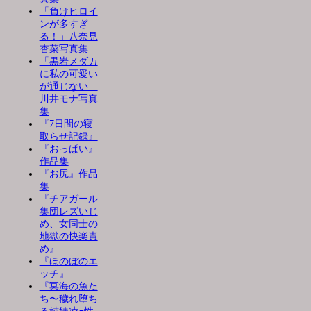
「負けヒロイ
ンが多すぎ
る！」八奈見
杏菜写真集
「黒岩メダカ
に私の可愛い
が通じない」
川井モナ写真
集
『7日間の寝
取らせ記録』
『おっぱい』
作品集
『お尻』作品
集
『チアガール
集団レズいじ
め、女同士の
地獄の快楽責
め』
『ほのぼのエ
ッチ』
『冥海の魚た
ち〜穢れ堕ち