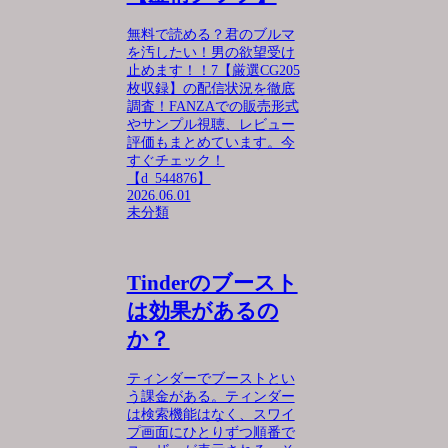
無料で読める？君のブルマ
を汚したい！男の欲望受け
止めます！！7【厳選CG205
枚収録】の配信状況を徹底
調査！FANZAでの販売形式
やサンプル視聴、レビュー
評価もまとめています。今
すぐチェック！
【d_544876】
2026.06.01
未分類
Tinderのブースト
は効果があるの
か？
ティンダーでブーストとい
う課金がある。ティンダー
は検索機能はなく、スワイ
プ画面にひとりずつ順番で