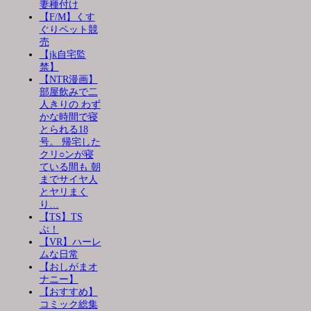
妻種付け
【F/M】くす
ぐりペット競
売
【jk自宅監
禁】
【NTR漫画】
部屋飲みで二
人きりの わず
かな時間で寝
とられる18
号。 帰宅した
クリ○ンが寝
ている間も 朝
までサイヤ人
とヤリまく
り…
【TS】TS
ぶ！
【VR】ハーレ
ムな日常
【おしがまオ
ナニー】
【おすすめ】
コミック総集