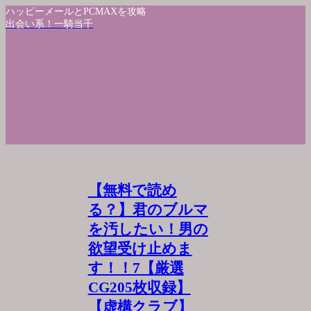
ハッピーメールとPCMAXを攻略
出会い系！一騎当千
【無料で読め
る？】君のブルマ
を汚したい！男の
欲望受け止めま
す！！7【厳選
CG205枚収録】
【虚構クラブ】