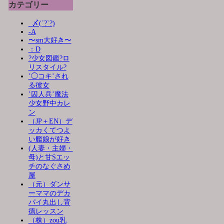
カテゴリー
_〆(´?`?)
-A
〜sm大好き〜
：D
?少女図鑑?ロ
リスタイル?
’◯コキ’され
る彼女
’囚人兵’魔法
少女野中カレ
ン
（JP＋EN）デ
ッカくてつよ
い艦娘が好き
(人妻・主婦・
母)と甘Sエッ
チのなぐさめ
屋
（元）ダンサ
ーママのデカ
パイ丸出し背
徳レッスン
（株）zou乳