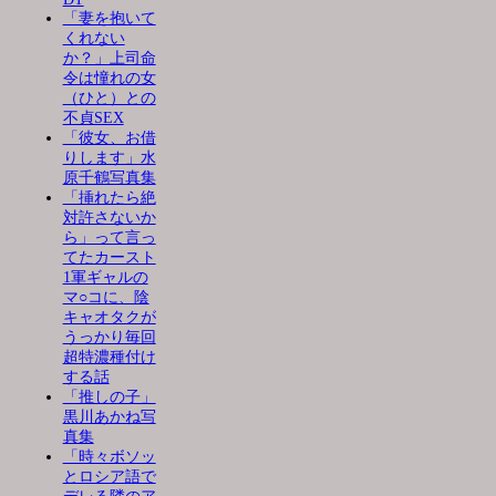
「妻を抱いて
くれない
か？」上司命
令は憧れの女
（ひと）との
不貞SEX
「彼女、お借
りします」水
原千鶴写真集
「挿れたら絶
対許さないか
ら」って言っ
てたカースト
1軍ギャルの
マ○コに、陰
キャオタクが
うっかり毎回
超特濃種付け
する話
「推しの子」
黒川あかね写
真集
「時々ボソッ
とロシア語で