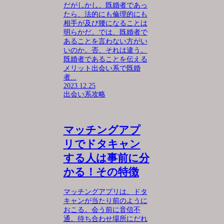
だがしかし、既婚者であっ
たら、法的にも倫理的にも
相手が及び腰になることは
明らかだ。では、既婚者で
あることを言わない方がい
いのか。否、それは違う。
既婚者であることを伝える
メリット出会い系で既婚
者...
2023.12.25
出会い系攻略
マッチングアプ
リでドタキャン
する人は事前に分
かる！その特徴
マッチングアプリは、ドタ
キャンが当たり前のように
おこる。会う前に音信不
通。待ち合わせ場所にだれ