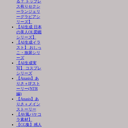
る？ トップレ
ス有りセクシ
ーランジェリ
ーグラビアシ
リーズ】
【AI生成 日本
の美人OL図鑑
シリーズ】
【AI生成イラ
スト】 おしっ
こ・放尿シリ
ーズ
【AI生成実
写】 コスプレ
シリーズ
【Anasis】あ
りさ＋IFスト
ーリー(NTR
編)
【Anasis】あ
りさ＋メイン
ストーリー
【AV風パケコ
ラ素材】
【CG集】感人