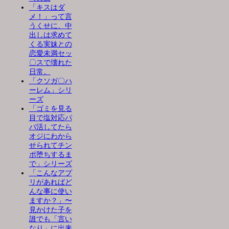
「キスはダ
メ！」って言
うくせに、中
出しは求めて
くる実妹との
恋愛未満セッ
〇スで壊れた
日常。
「クソガ〇ハ
ーレム」シリ
ーズ
「ゴミを見る
目で塩対応パ
パ活してたら
オジにわから
せられてチン
ポ堕ちするま
で」シリーズ
「こんなアプ
リがあればど
んな事に使い
ますか？」〜
見かけた子を
誰でも「言い
なり」に出来