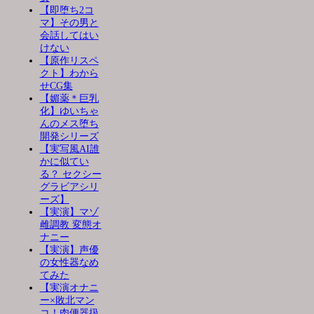
【即堕ち2コ
マ】その男と
会話してはい
けない
【原作リスペ
クト】わから
せCG集
【媚薬＊巨乳
化】ゆいちゃ
んのメス堕ち
開発シリーズ
【実写風AI誰
かに似てい
る？ セクシー
グラビアシリ
ーズ】
【実演】マゾ
雌調教 変態オ
ナニー
【実演】声優
の女性器なめ
てみた
【実演オナニ
ー×敗北マン
コ！肉便器扱