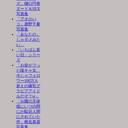
ズ」樋口円香
ヌード＆SEX
写真集
「アオのハ
コ」鹿野千夏
写真集
「あなたの」
じゃダメみた
い…
「いちばん長
い日」シリー
ズ
「お前がフっ
た陰キャ女、
今じゃフォロ
ワー100万人
超えの爆乳グ
ラビアアイド
ルだぞ？w」
「お隣の天使
様にいつの間
にか駄目人間
にされていた
件」椎名真昼
写真集