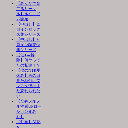
【みんなで育
てるサーク
ル】ルミニズ
ム開始
【中出し】ヒ
ロインセック
ス集シリーズ
【中出し】ヒ
ロイン騎乗位
集シリーズ
【催●→解
除】何ヤって
たの私達！？
【僕のNTR夏
休み】あの日
見た種付けプ
レスを僕はま
だ忘れられな
い
【全身ヌルヌ
ル性感UPロー
ションまみ
れ】
【動画】AI熟
女