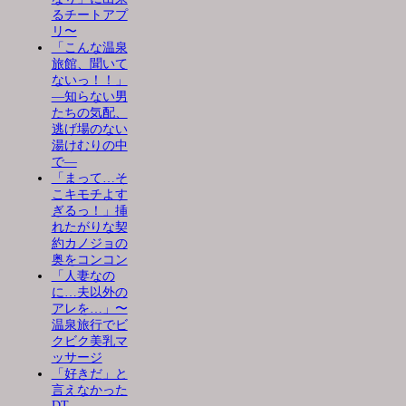
るチートアプ
リ〜
「こんな温泉
旅館、聞いて
ないっ！！」
―知らない男
たちの気配、
逃げ場のない
湯けむりの中
で―
「まって…そ
こキモチよす
ぎるっ！」挿
れたがりな契
約カノジョの
奥をコンコン
「人妻なの
に…夫以外の
アレを…」〜
温泉旅行でビ
クビク美乳マ
ッサージ
「好きだ」と
言えなかった
DT