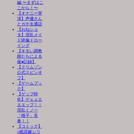
編 〜まずはこ
こから！〜
【オナニー実
演】声優さん
とガチ生通話
【おねショ
タ】淫乱メイ
ド絶倫ドロー
イング
【キモい調教
師たちによる
催●記録】
【クリムゾン
公式スピンオ
フ】
【ゲームブッ
ク】
【ゲップ特
化】ゲェェエ
エエップ！！
淫乱くノ一
「桃子」見
参！！
【コミック】
○眠花嫁シリ