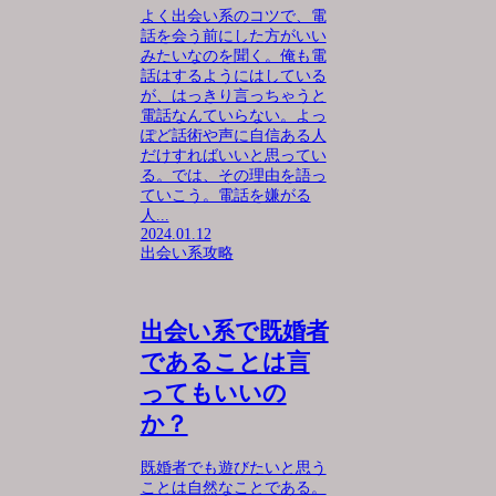
よく出会い系のコツで、電
話を会う前にした方がいい
みたいなのを聞く。俺も電
話はするようにはしている
が、はっきり言っちゃうと
電話なんていらない。よっ
ぽど話術や声に自信ある人
だけすればいいと思ってい
る。では、その理由を語っ
ていこう。電話を嫌がる
人...
2024.01.12
出会い系攻略
出会い系で既婚者
であることは言
ってもいいの
か？
既婚者でも遊びたいと思う
ことは自然なことである。