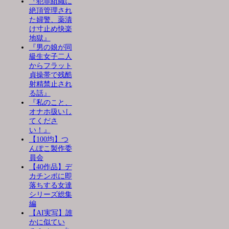
『犯罪組織に
絶頂管理され
た婦警、薬漬
け寸止め快楽
地獄』
『男の娘が同
級生女子二人
からフラット
貞操帯で残酷
射精禁止され
る話』
『私のこと、
オナホ扱いし
てくださ
い！』
【100均】つ
んぽこ製作委
員会
【40作品】デ
カチンポに即
落ちする女達
シリーズ総集
編
【AI実写】誰
かに似てい