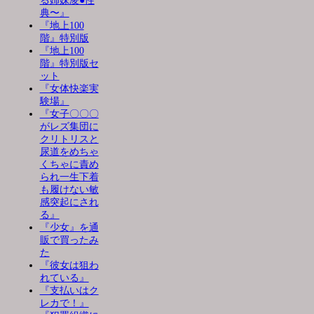
る姉妹凌●性
典〜』
『地上100
階』特別版
『地上100
階』特別版セ
ット
『女体快楽実
験場』
『女子〇〇〇
がレズ集団に
クリトリスと
尿道をめちゃ
くちゃに責め
られ一生下着
も履けない敏
感突起にされ
る』
『少女』を通
販で買ったみ
た
『彼女は狙わ
れている』
『支払いはク
レカで！』