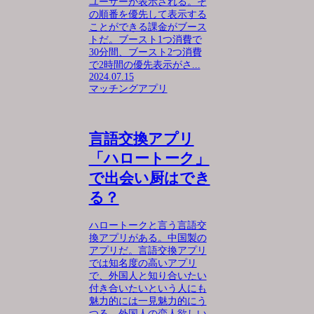
ユーザーが表示される。そ
の順番を優先して表示する
ことができる課金がブース
トだ。ブースト1つ消費で
30分間、ブースト2つ消費
で2時間の優先表示がさ...
2024.07.15
マッチングアプリ
言語交換アプリ
「ハロートーク」
で出会い厨はでき
る？
ハロートークと言う言語交
換アプリがある。中国製の
アプリだ。言語交換アプリ
では知名度の高いアプリ
で、外国人と知り合いたい
付き合いたいという人にも
魅力的には一見魅力的にう
つる。外国人の恋人欲しい