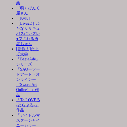
業
（萌）ぴんく
屋さん
［K=K］
［Live2D］ふ
たなりサキュ
バスにレズレ
●プされる勇
者ちゃん
[新作！]たま
て大学
「BegieAde」
シリーズ
「SAOーソー
ドアート・オ
ンラインー
（Sword Art
Online）」作
品
「To LOVEる
-とらぶる-」
作品
「アイドルマ
スターシャイ
ニーカラー