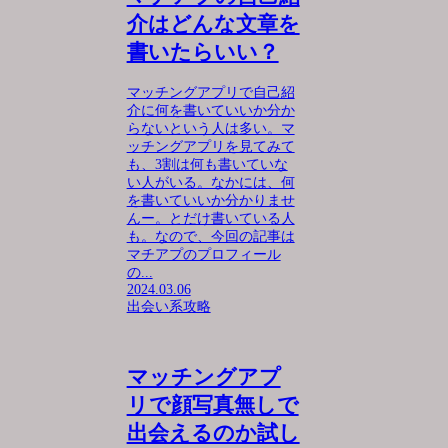
介はどんな文章を
書いたらいい？
マッチングアプリで自己紹
介に何を書いていいか分か
らないという人は多い。マ
ッチングアプリを見てみて
も、3割は何も書いていな
い人がいる。なかには、何
を書いていいか分かりませ
んー。とだけ書いている人
も。なので、今回の記事は
マチアプのプロフィール
の...
2024.03.06
出会い系攻略
マッチングアプ
リで顔写真無しで
出会えるのか試し