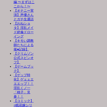
編 〜まずはこ
こから！〜
【オナニー実
演】声優さん
とガチ生通話
【おねショ
タ】淫乱メイ
ド絶倫ドロー
イング
【キモい調教
師たちによる
催●記録】
【クリムゾン
公式スピンオ
フ】
【ゲームブッ
ク】
【ゲップ特
化】ゲェェエ
エエップ！！
淫乱くノ一
「桃子」見
参！！
【コミック】
○眠花嫁シリ