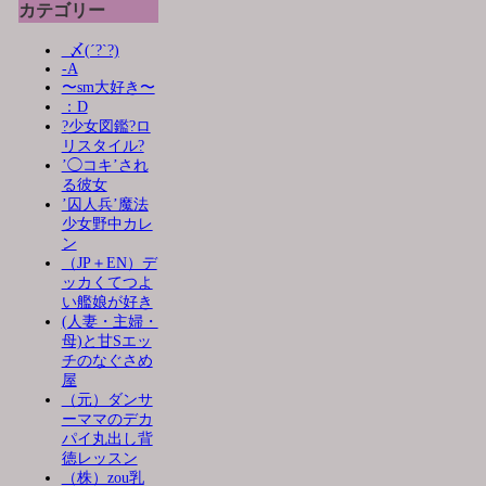
カテゴリー
_〆(´?`?)
-A
〜sm大好き〜
：D
?少女図鑑?ロ
リスタイル?
’◯コキ’され
る彼女
’囚人兵’魔法
少女野中カレ
ン
（JP＋EN）デ
ッカくてつよ
い艦娘が好き
(人妻・主婦・
母)と甘Sエッ
チのなぐさめ
屋
（元）ダンサ
ーママのデカ
パイ丸出し背
徳レッスン
（株）zou乳