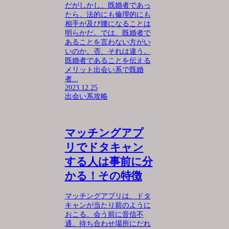
だがしかし、既婚者であっ
たら、法的にも倫理的にも
相手が及び腰になることは
明らかだ。では、既婚者で
あることを言わない方がい
いのか。否、それは違う。
既婚者であることを伝える
メリット出会い系で既婚
者...
2023.12.25
出会い系攻略
マッチングアプ
リでドタキャン
する人は事前に分
かる！その特徴
マッチングアプリは、ドタ
キャンが当たり前のように
おこる。会う前に音信不
通。待ち合わせ場所にだれ