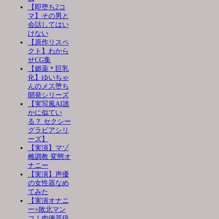
【即堕ち2コ
マ】その男と
会話してはい
けない
【原作リスペ
クト】わから
せCG集
【媚薬＊巨乳
化】ゆいちゃ
んのメス堕ち
開発シリーズ
【実写風AI誰
かに似てい
る？ セクシー
グラビアシリ
ーズ】
【実演】マゾ
雌調教 変態オ
ナニー
【実演】声優
の女性器なめ
てみた
【実演オナニ
ー×敗北マン
コ！肉便器扱