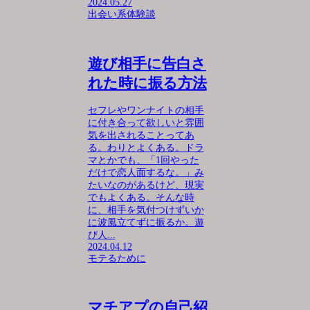
2024.05.27
出会い系体験談
遊び相手に告白さ
れた時に振る方法
セフレやワンナイトの相手
に付き合って欲しいと雰囲
気を出されることってあ
る。わりとよくある。ドラ
マとかでも、「1回やった
だけで恋人面するな。」み
たいなのがあるけど、現実
でもよくある。そんな時
に、相手を気付つけずいか
に波風立てずに振るか。遊
び人...
2024.04.12
モテるために
マチアプの自己紹