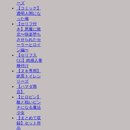
ーズ
【コミック】
透明人間にな
った俺
【セリフ付
き】悪魔に敗
北〜快楽堕ち
させられたセ
ーラーヒロイ
ン編〜
【セリフ入
CG】肉感人妻
種付け
【ヌキ専用】
絶景トイレシ
リーズ
【ハマダ商
店】
【ヒロピン】
敵と戦いピン
チになる魔法
少女
【まとめて収
録】セット作
品