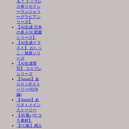
る？ トップレ
ス有りセクシ
ーランジェリ
ーグラビアシ
リーズ】
【AI生成 日本
の美人OL図鑑
シリーズ】
【AI生成イラ
スト】 おしっ
こ・放尿シリ
ーズ
【AI生成実
写】 コスプレ
シリーズ
【Anasis】あ
りさ＋IFスト
ーリー(NTR
編)
【Anasis】あ
りさ＋メイン
ストーリー
【AV風パケコ
ラ素材】
【CG集】感人