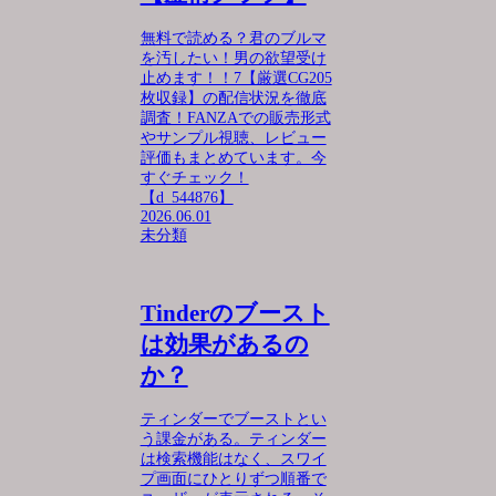
無料で読める？君のブルマ
を汚したい！男の欲望受け
止めます！！7【厳選CG205
枚収録】の配信状況を徹底
調査！FANZAでの販売形式
やサンプル視聴、レビュー
評価もまとめています。今
すぐチェック！
【d_544876】
2026.06.01
未分類
Tinderのブースト
は効果があるの
か？
ティンダーでブーストとい
う課金がある。ティンダー
は検索機能はなく、スワイ
プ画面にひとりずつ順番で