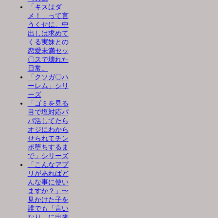
「キスはダ
メ！」って言
うくせに、中
出しは求めて
くる実妹との
恋愛未満セッ
〇スで壊れた
日常。
「クソガ〇ハ
ーレム」シリ
ーズ
「ゴミを見る
目で塩対応パ
パ活してたら
オジにわから
せられてチン
ポ堕ちするま
で」シリーズ
「こんなアプ
リがあればど
んな事に使い
ますか？」〜
見かけた子を
誰でも「言い
なり」に出来