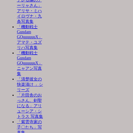
デレる隣のア
ーリャさん」
アリサ・ミハ
イロヴナ・九
条写真集
「機動戦士
Gundam
GQuuuuuuX」
アマテ・ユズ
リハ写真集
「機動戦士
Gundam
GQuuuuuuX」
ニャアン写真
集
「清楚彼女の
快楽漬け 」シ
リーズ
「片田舎のお
っさん、剣聖
になる」アリ
ューシア・シ
トラス 写真集
「紫雲寺家の
子〇たち」写
真集