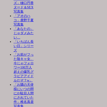
ズ」樋口円香
ヌード＆SEX
写真集
「アオのハ
コ」鹿野千夏
写真集
「あなたの」
じゃダメみた
い…
「いちばん長
い日」シリー
ズ
「お前がフっ
た陰キャ女、
今じゃフォロ
ワー100万人
超えの爆乳グ
ラビアアイド
ルだぞ？w」
「お隣の天使
様にいつの間
にか駄目人間
にされていた
件」椎名真昼
写真集