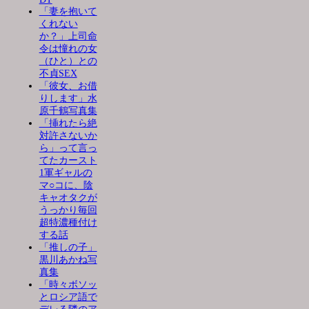
「妻を抱いて
くれない
か？」上司命
令は憧れの女
（ひと）との
不貞SEX
「彼女、お借
りします」水
原千鶴写真集
「挿れたら絶
対許さないか
ら」って言っ
てたカースト
1軍ギャルの
マ○コに、陰
キャオタクが
うっかり毎回
超特濃種付け
する話
「推しの子」
黒川あかね写
真集
「時々ボソッ
とロシア語で