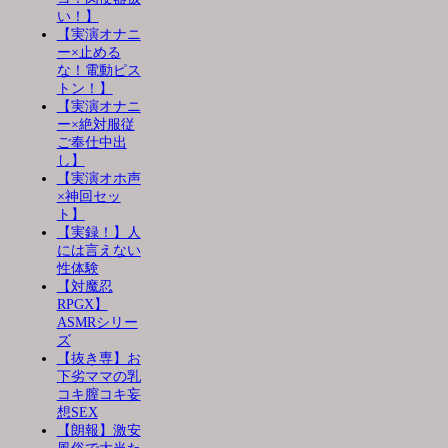
い！】
【実演オナニ
ー×止める
な！電動ピス
トン！】
【実演オナニ
ー×絶対服従
ご奉仕中出
し】
【実演オホ声
×神回セッ
ト】
【実録！】人
には言えない
性体験
【対魔忍
RPGX】
ASMRシリー
ズ
【抜き専】お
下劣ママの乳
コキ膣コキ妄
想SEX
【朗報】激安