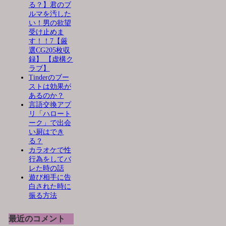
る？】君のブ
ルマを汚した
い！男の欲望
受け止めま
す！！7【厳
選CG205枚収
録】 【虚構ク
ラブ】
Tinderのブー
ストは効果が
あるのか？
言語交換アプ
リ「ハロート
ーク」で出会
い厨はでき
る？
カラオケで性
行為をしてバ
レた時の話
遊び相手に告
白された時に
振る方法
最近のコメント