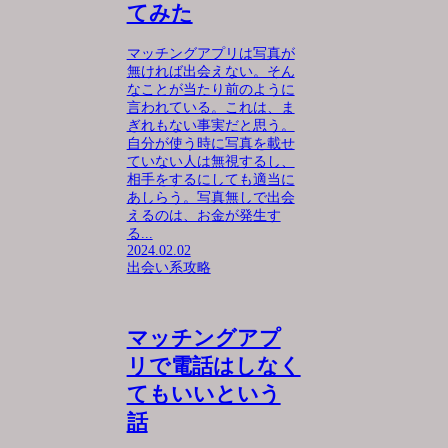
てみた
マッチングアプリは写真が
無ければ出会えない。そん
なことが当たり前のように
言われている。これは、ま
ぎれもない事実だと思う。
自分が使う時に写真を載せ
ていない人は無視するし、
相手をするにしても適当に
あしらう。写真無しで出会
えるのは、お金が発生す
る...
2024.02.02
出会い系攻略
マッチングアプ
リで電話はしなく
てもいいという
話