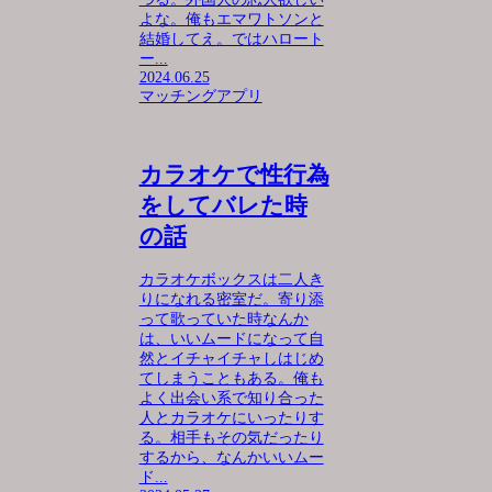
よな。俺もエマワトソンと
結婚してえ。ではハロート
ー...
2024.06.25
マッチングアプリ
カラオケで性行為
をしてバレた時
の話
カラオケボックスは二人き
りになれる密室だ。寄り添
って歌っていた時なんか
は、いいムードになって自
然とイチャイチャしはじめ
てしまうこともある。俺も
よく出会い系で知り合った
人とカラオケにいったりす
る。相手もその気だったり
するから、なんかいいムー
ド...