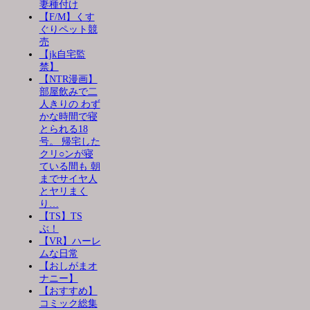
妻種付け
【F/M】くす
ぐりペット競
売
【jk自宅監
禁】
【NTR漫画】
部屋飲みで二
人きりの わず
かな時間で寝
とられる18
号。 帰宅した
クリ○ンが寝
ている間も 朝
までサイヤ人
とヤリまく
り…
【TS】TS
ぶ！
【VR】ハーレ
ムな日常
【おしがまオ
ナニー】
【おすすめ】
コミック総集