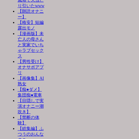
風俗で大当た
り引いたwww
【朗読オナニ
ー】
【格安】短編
露出モノ
【漫画版】未
亡人の母さん
と実家でいち
ゃラブセック
ス
【男性受け】
オナサポアプ
リ
【画像集】AI
熟女
【痴●ダメ】
集団痴●電車
【目隠しで実
演オナニー潮
吹き】
【禁断の体
験】
【総集編】ふ
つうのおんな