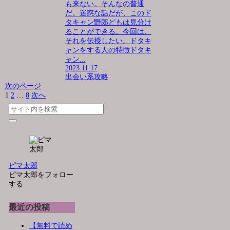
も来ない。そんなの普通
だ。迷惑な話だが、このド
タキャン野郎どもは見分け
ることができる。今回は、
それを伝授したい。ドタキ
ャンをする人の特徴ドタキ
ャン...
2023.11.17
出会い系攻略
次のページ
1
2
…
8
次へ
ピマ太郎
ピマ太郎をフォロー
する
最近の投稿
【無料で読め