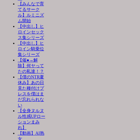
【みんなで育
てるサーク
ル】ルミニズ
ム開始
【中出し】ヒ
ロインセック
ス集シリーズ
【中出し】ヒ
ロイン騎乗位
集シリーズ
【催●→解
除】何ヤって
たの私達！？
【僕のNTR夏
休み】あの日
見た種付けプ
レスを僕はま
だ忘れられな
い
【全身ヌルヌ
ル性感UPロー
ションまみ
れ】
【動画】AI熟
女