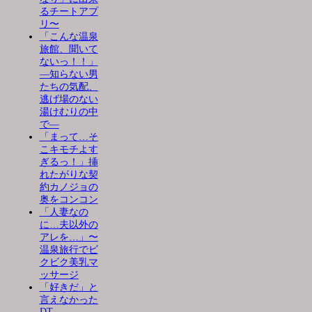
るチートアプ
リ〜
「こんな温泉
旅館、聞いて
ないっ！！」
―知らない男
たちの気配、
逃げ場のない
湯けむりの中
で―
「まって…そ
こキモチよす
ぎるっ！」挿
れたがりな契
約カノジョの
奥をコンコン
「人妻なの
に…夫以外の
アレを…」〜
温泉旅行でビ
クビク美乳マ
ッサージ
「好きだ」と
言えなかった
DT