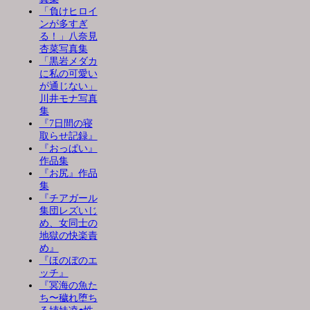
「負けヒロイ
ンが多すぎ
る！」八奈見
杏菜写真集
「黒岩メダカ
に私の可愛い
が通じない」
川井モナ写真
集
『7日間の寝
取らせ記録』
『おっぱい』
作品集
『お尻』作品
集
『チアガール
集団レズいじ
め、女同士の
地獄の快楽責
め』
『ほのぼのエ
ッチ』
『冥海の魚た
ち〜穢れ堕ち