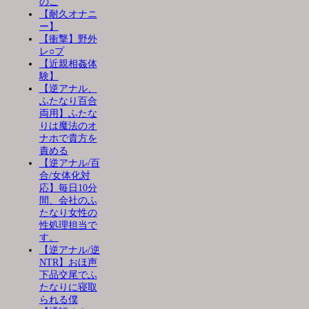
のこ
【耐久オナニ
ー】
【衝撃】野外
レ○プ
【近親相姦体
験】
【逆アナル、
ふたなり百合
両用】ふたな
りは魔法のオ
ナホで貴方を
責める
【逆アナル/百
合/女体化対
応】毎日10分
間、会社のふ
たなり女性の
性処理担当で
す。
【逆アナル/逆
NTR】おほ声
下品交尾でふ
たなりに寝取
られる僕