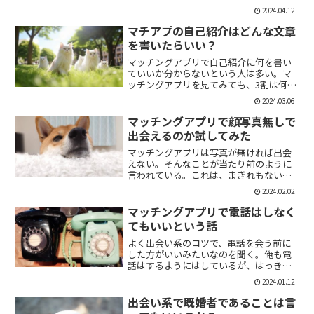
「1回やっただけで恋人面するな。」みた
2024.04.12
いなのがあるけど、現実でもよくある。
そんな時に、相手を気付つけずいかに波
マチアプの自己紹介はどんな文章
風立てずに振るか。遊び人...
を書いたらいい？
マッチングアプリで自己紹介に何を書い
ていいか分からないという人は多い。マ
ッチングアプリを見てみても、3割は何も
書いていない人がいる。なかには、何を
2024.03.06
書いていいか分かりませんー。とだけ書
いている人も。なので、今回の記事はマ
マッチングアプリで顔写真無しで
チアプのプロフィールの...
出会えるのか試してみた
マッチングアプリは写真が無ければ出会
えない。そんなことが当たり前のように
言われている。これは、まぎれもない事
実だと思う。自分が使う時に写真を載せ
2024.02.02
ていない人は無視するし、相手をするに
しても適当にあしらう。写真無しで出会
マッチングアプリで電話はしなく
えるのは、お金が発生する...
てもいいという話
よく出会い系のコツで、電話を会う前に
した方がいいみたいなのを聞く。俺も電
話はするようにはしているが、はっきり
言っちゃうと電話なんていらない。よっ
2024.01.12
ぽど話術や声に自信ある人だけすればい
いと思っている。では、その理由を語っ
出会い系で既婚者であることは言
ていこう。電話を嫌がる人...