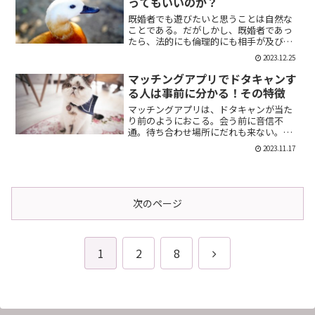
ってもいいのか？
既婚者でも遊びたいと思うことは自然な
ことである。だがしかし、既婚者であっ
たら、法的にも倫理的にも相手が及び腰
になることは明らかだ。では、既婚者で
2023.12.25
あることを言わない方がいいのか。否、
それは違う。既婚者であることを伝える
マッチングアプリでドタキャンす
メリット出会い系で既婚者...
る人は事前に分かる！その特徴
マッチングアプリは、ドタキャンが当た
り前のようにおこる。会う前に音信不
通。待ち合わせ場所にだれも来ない。そ
んなの普通だ。迷惑な話だが、このドタ
2023.11.17
キャン野郎どもは見分けることができ
る。今回は、それを伝授したい。ドタキ
ャンをする人の特徴ドタキャン...
次のページ
次
1
2
8
へ