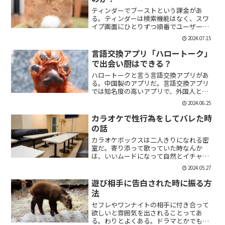
ティンダーでブーストという課金があ
る。ティンダーは検索機能はなく、スワ
イプ画面にひとりずつ順番でユーザーが
表示される。その順番を優先して表示す
2024.07.15
ることができる課金がブーストだ。ブー
スト1つ消費で30分間、ブースト2つ消費
言語交換アプリ「ハロートーク」
で2時間の優先表示がさ...
で出会い厨はできる？
ハロートークと言う言語交換アプリがあ
る。中国製のアプリだ。言語交換アプリ
では知名度の高いアプリで、外国人と知
り合いたい付き合いたいという人にも魅
2024.06.25
力的には一見魅力的にうつる。外国人の
恋人欲しいよな。俺もエマワトソンと結
カラオケで性行為をしてバレた時
婚してえ。ではハロートー...
の話
カラオケボックスは二人きりになれる密
室だ。寄り添って歌っていた時なんか
は、いいムードになって自然とイチャイ
チャしはじめてしまうこともある。俺も
2024.05.27
よく出会い系で知り合った人とカラオケ
にいったりする。相手もその気だったり
遊び相手に告白された時に振る方
するから、なんかいいムード...
法
セフレやワンナイトの相手に付き合って
欲しいと雰囲気を出されることってあ
る。わりとよくある。ドラマとかでも、