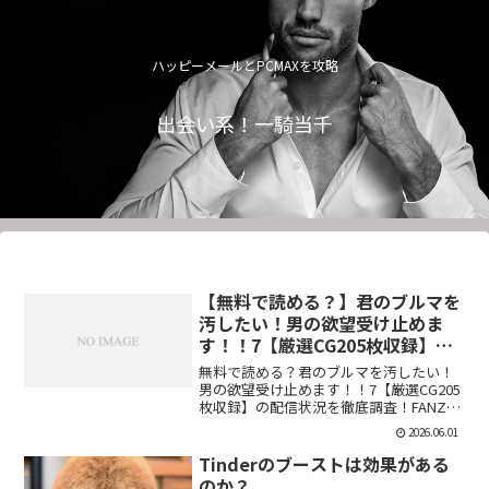
ハッピーメールとPCMAXを攻略
出会い系！一騎当千
【無料で読める？】君のブルマを
汚したい！男の欲望受け止めま
す！！7【厳選CG205枚収録】
【虚構クラブ】
無料で読める？君のブルマを汚したい！
男の欲望受け止めます！！7【厳選CG205
枚収録】の配信状況を徹底調査！FANZA
での販売形式やサンプル視聴、レビュー
2026.06.01
評価もまとめています。今すぐチェッ
ク！【d_544876】
Tinderのブーストは効果がある
のか？