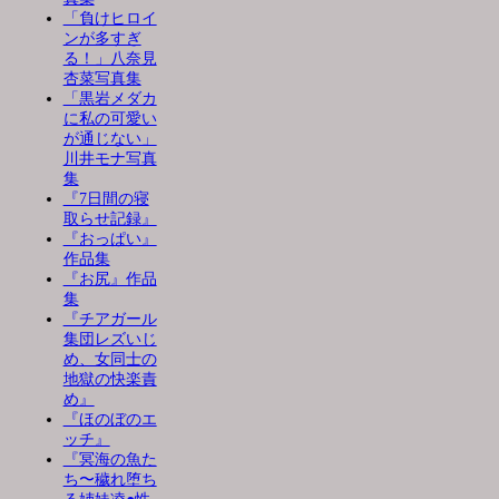
「負けヒロイ
ンが多すぎ
る！」八奈見
杏菜写真集
「黒岩メダカ
に私の可愛い
が通じない」
川井モナ写真
集
『7日間の寝
取らせ記録』
『おっぱい』
作品集
『お尻』作品
集
『チアガール
集団レズいじ
め、女同士の
地獄の快楽責
め』
『ほのぼのエ
ッチ』
『冥海の魚た
ち〜穢れ堕ち