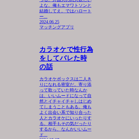
よな。俺もエマワトソンと
結婚してえ。ではハロート
ー...
2024.06.25
マッチングアプリ
カラオケで性行為
をしてバレた時
の話
カラオケボックスは二人き
りになれる密室だ。寄り添
って歌っていた時なんか
は、いいムードになって自
然とイチャイチャしはじめ
てしまうこともある。俺も
よく出会い系で知り合った
人とカラオケにいったりす
る。相手もその気だったり
するから、なんかいいムー
ド...