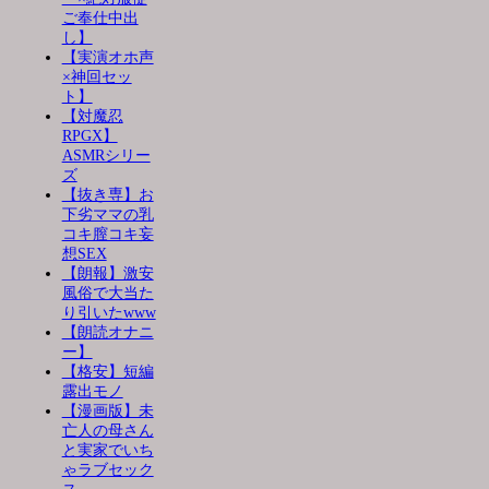
ご奉仕中出
し】
【実演オホ声
×神回セッ
ト】
【対魔忍
RPGX】
ASMRシリー
ズ
【抜き専】お
下劣ママの乳
コキ膣コキ妄
想SEX
【朗報】激安
風俗で大当た
り引いたwww
【朗読オナニ
ー】
【格安】短編
露出モノ
【漫画版】未
亡人の母さん
と実家でいち
ゃラブセック