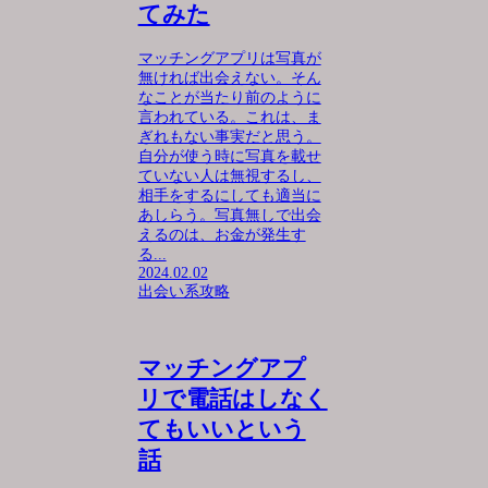
てみた
マッチングアプリは写真が
無ければ出会えない。そん
なことが当たり前のように
言われている。これは、ま
ぎれもない事実だと思う。
自分が使う時に写真を載せ
ていない人は無視するし、
相手をするにしても適当に
あしらう。写真無しで出会
えるのは、お金が発生す
る...
2024.02.02
出会い系攻略
マッチングアプ
リで電話はしなく
てもいいという
話