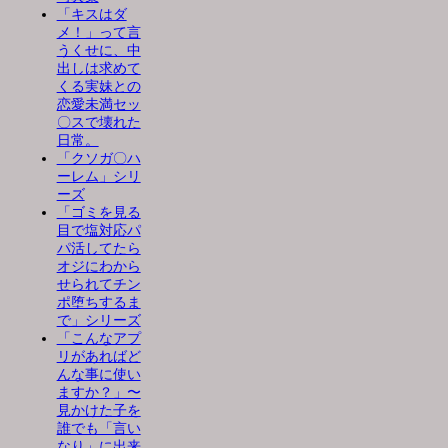
「キスはダ
メ！」って言
うくせに、中
出しは求めて
くる実妹との
恋愛未満セッ
〇スで壊れた
日常。
「クソガ〇ハ
ーレム」シリ
ーズ
「ゴミを見る
目で塩対応パ
パ活してたら
オジにわから
せられてチン
ポ堕ちするま
で」シリーズ
「こんなアプ
リがあればど
んな事に使い
ますか？」〜
見かけた子を
誰でも「言い
なり」に出来