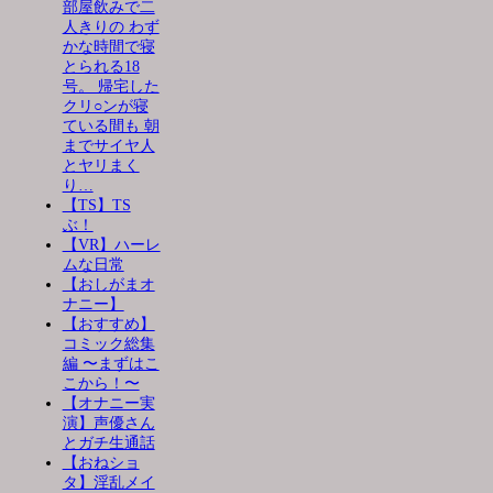
部屋飲みで二
人きりの わず
かな時間で寝
とられる18
号。 帰宅した
クリ○ンが寝
ている間も 朝
までサイヤ人
とヤリまく
り…
【TS】TS
ぶ！
【VR】ハーレ
ムな日常
【おしがまオ
ナニー】
【おすすめ】
コミック総集
編 〜まずはこ
こから！〜
【オナニー実
演】声優さん
とガチ生通話
【おねショ
タ】淫乱メイ