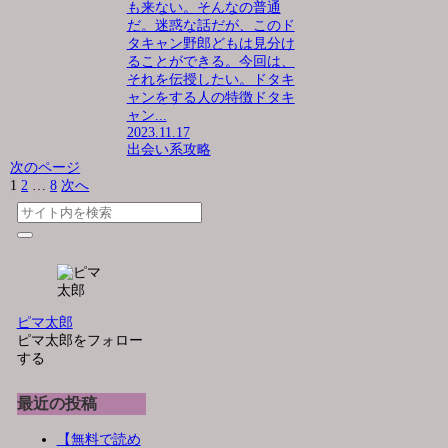
も来ない。そんなの普通
だ。迷惑な話だが、このド
タキャン野郎どもは見分け
ることができる。今回は、
それを伝授したい。ドタキ
ャンをする人の特徴ドタキ
ャン...
2023.11.17
出会い系攻略
次のページ
1
2
…
8
次へ
ピマ太郎
ピマ太郎をフォロー
する
最近の投稿
【無料で読め