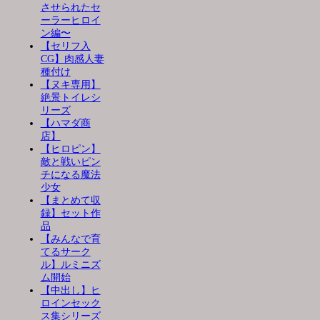
させられたセ
ーラーヒロイ
ン編〜
【セリフ入
CG】肉感人妻
種付け
【ヌキ専用】
絶景トイレシ
リーズ
【ハマダ商
店】
【ヒロピン】
敵と戦いピン
チになる魔法
少女
【まとめて収
録】セット作
品
【みんなで育
てるサーク
ル】ルミニズ
ム開始
【中出し】ヒ
ロインセック
ス集シリーズ