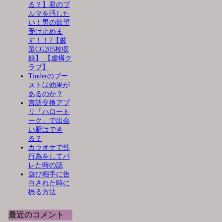
る？】君のブ
ルマを汚した
い！男の欲望
受け止めま
す！！7【厳
選CG205枚収
録】 【虚構ク
ラブ】
Tinderのブー
ストは効果が
あるのか？
言語交換アプ
リ「ハロート
ーク」で出会
い厨はでき
る？
カラオケで性
行為をしてバ
レた時の話
遊び相手に告
白された時に
振る方法
最近のコメント