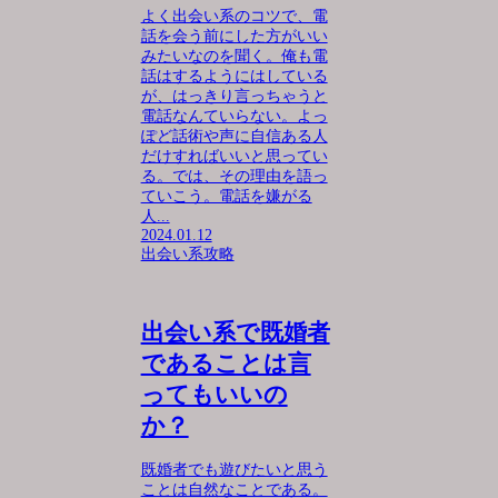
よく出会い系のコツで、電
話を会う前にした方がいい
みたいなのを聞く。俺も電
話はするようにはしている
が、はっきり言っちゃうと
電話なんていらない。よっ
ぽど話術や声に自信ある人
だけすればいいと思ってい
る。では、その理由を語っ
ていこう。電話を嫌がる
人...
2024.01.12
出会い系攻略
出会い系で既婚者
であることは言
ってもいいの
か？
既婚者でも遊びたいと思う
ことは自然なことである。