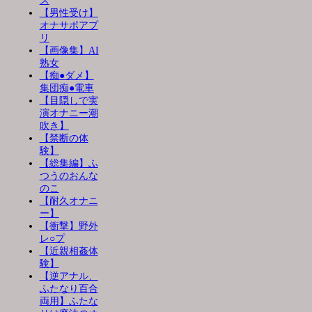
ス
【男性受け】
オナサポアプ
リ
【画像集】AI
熟女
【痴●ダメ】
集団痴●電車
【目隠しで実
演オナニー潮
吹き】
【禁断の体
験】
【総集編】ふ
つうのおんな
のこ
【耐久オナニ
ー】
【衝撃】野外
レ○プ
【近親相姦体
験】
【逆アナル、
ふたなり百合
両用】ふたな