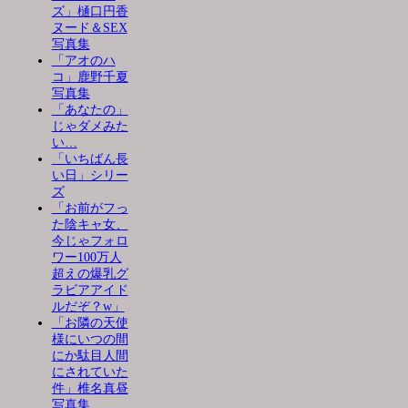
ズ」樋口円香
ヌード＆SEX
写真集
「アオのハ
コ」鹿野千夏
写真集
「あなたの」
じゃダメみた
い…
「いちばん長
い日」シリー
ズ
「お前がフっ
た陰キャ女、
今じゃフォロ
ワー100万人
超えの爆乳グ
ラビアアイド
ルだぞ？w」
「お隣の天使
様にいつの間
にか駄目人間
にされていた
件」椎名真昼
写真集