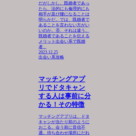
だがしかし、既婚者であっ
たら、法的にも倫理的にも
相手が及び腰になることは
明らかだ。では、既婚者で
あることを言わない方がい
いのか。否、それは違う。
既婚者であることを伝える
メリット出会い系で既婚
者...
2023.12.25
出会い系攻略
マッチングアプ
リでドタキャン
する人は事前に分
かる！その特徴
マッチングアプリは、ドタ
キャンが当たり前のように
おこる。会う前に音信不
通。待ち合わせ場所にだれ