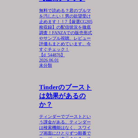
無料で読める？君のブルマ
を汚したい！男の欲望受け
止めます！！7【厳選CG205
枚収録】の配信状況を徹底
調査！FANZAでの販売形式
やサンプル視聴、レビュー
評価もまとめています。今
すぐチェック！
【d_544876】
2026.06.01
未分類
Tinderのブースト
は効果があるの
か？
ティンダーでブーストとい
う課金がある。ティンダー
は検索機能はなく、スワイ
プ画面にひとりずつ順番で