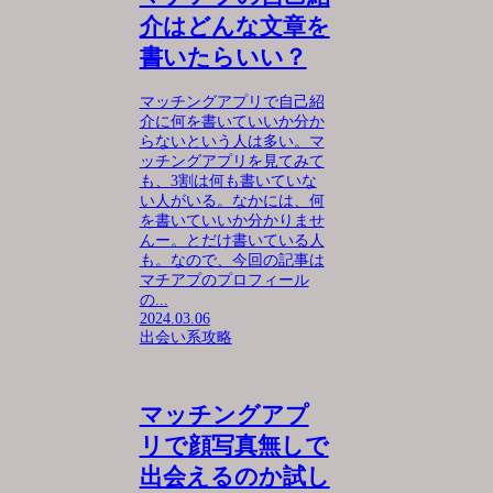
介はどんな文章を
書いたらいい？
マッチングアプリで自己紹
介に何を書いていいか分か
らないという人は多い。マ
ッチングアプリを見てみて
も、3割は何も書いていな
い人がいる。なかには、何
を書いていいか分かりませ
んー。とだけ書いている人
も。なので、今回の記事は
マチアプのプロフィール
の...
2024.03.06
出会い系攻略
マッチングアプ
リで顔写真無しで
出会えるのか試し