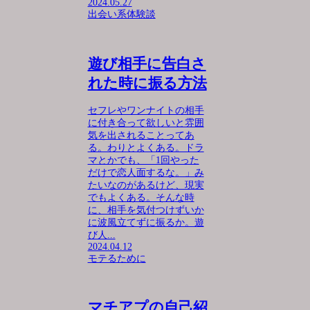
2024.05.27
出会い系体験談
遊び相手に告白さ
れた時に振る方法
セフレやワンナイトの相手
に付き合って欲しいと雰囲
気を出されることってあ
る。わりとよくある。ドラ
マとかでも、「1回やった
だけで恋人面するな。」み
たいなのがあるけど、現実
でもよくある。そんな時
に、相手を気付つけずいか
に波風立てずに振るか。遊
び人...
2024.04.12
モテるために
マチアプの自己紹