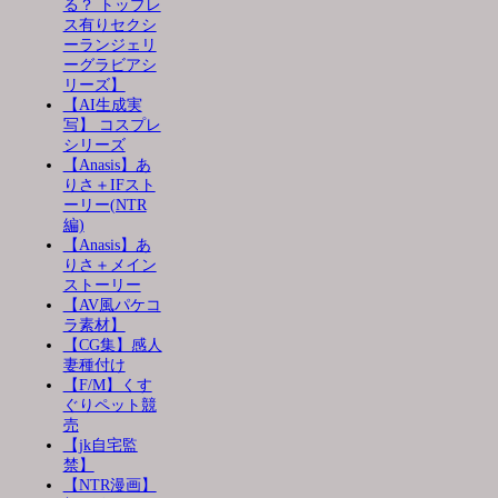
る？ トップレ
ス有りセクシ
ーランジェリ
ーグラビアシ
リーズ】
【AI生成実
写】 コスプレ
シリーズ
【Anasis】あ
りさ＋IFスト
ーリー(NTR
編)
【Anasis】あ
りさ＋メイン
ストーリー
【AV風パケコ
ラ素材】
【CG集】感人
妻種付け
【F/M】くす
ぐりペット競
売
【jk自宅監
禁】
【NTR漫画】