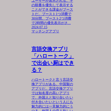
ユーザーが表示される。そ
の順番を優先して表示する
ことができる課金がブース
トだ。ブースト1つ消費で
30分間、ブースト2つ消費
で2時間の優先表示がさ...
2024.07.15
マッチングアプリ
言語交換アプリ
「ハロートーク」
で出会い厨はでき
る？
ハロートークと言う言語交
換アプリがある。中国製の
アプリだ。言語交換アプリ
では知名度の高いアプリ
で、外国人と知り合いたい
付き合いたいという人にも
魅力的には一見魅力的にう
つる。外国人の恋人欲しい