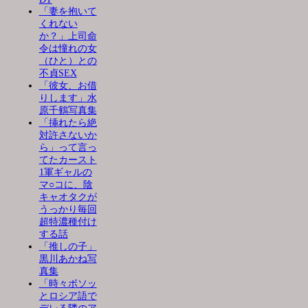
「妻を抱いて
くれない
か？」上司命
令は憧れの女
（ひと）との
不貞SEX
「彼女、お借
りします」水
原千鶴写真集
「挿れたら絶
対許さないか
ら」って言っ
てたカースト
1軍ギャルの
マ○コに、陰
キャオタクが
うっかり毎回
超特濃種付け
する話
「推しの子」
黒川あかね写
真集
「時々ボソッ
とロシア語で