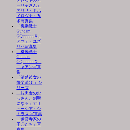
デレる隣のア
ーリャさん」
アリサ・ミハ
イロヴナ・九
条写真集
「機動戦士
Gundam
GQuuuuuuX」
アマテ・ユズ
リハ写真集
「機動戦士
Gundam
GQuuuuuuX」
ニャアン写真
集
「清楚彼女の
快楽漬け 」シ
リーズ
「片田舎のお
っさん、剣聖
になる」アリ
ューシア・シ
トラス 写真集
「紫雲寺家の
子〇たち」写
真集