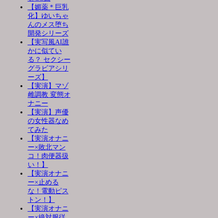
【媚薬＊巨乳
化】ゆいちゃ
んのメス堕ち
開発シリーズ
【実写風AI誰
かに似てい
る？ セクシー
グラビアシリ
ーズ】
【実演】マゾ
雌調教 変態オ
ナニー
【実演】声優
の女性器なめ
てみた
【実演オナニ
ー×敗北マン
コ！肉便器扱
い！】
【実演オナニ
ー×止める
な！電動ピス
トン！】
【実演オナニ
ー×絶対服従