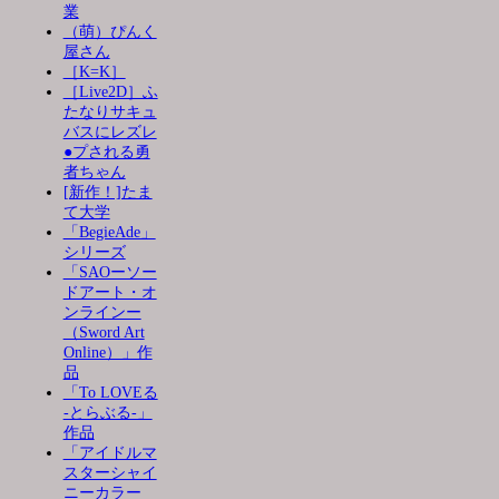
業
（萌）ぴんく
屋さん
［K=K］
［Live2D］ふ
たなりサキュ
バスにレズレ
●プされる勇
者ちゃん
[新作！]たま
て大学
「BegieAde」
シリーズ
「SAOーソー
ドアート・オ
ンラインー
（Sword Art
Online）」作
品
「To LOVEる
-とらぶる-」
作品
「アイドルマ
スターシャイ
ニーカラー