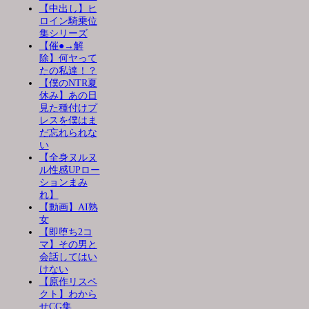
【中出し】ヒ
ロイン騎乗位
集シリーズ
【催●→解
除】何ヤって
たの私達！？
【僕のNTR夏
休み】あの日
見た種付けプ
レスを僕はま
だ忘れられな
い
【全身ヌルヌ
ル性感UPロー
ションまみ
れ】
【動画】AI熟
女
【即堕ち2コ
マ】その男と
会話してはい
けない
【原作リスペ
クト】わから
せCG集