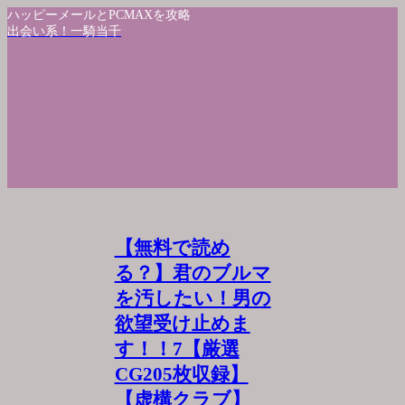
ハッピーメールとPCMAXを攻略
出会い系！一騎当千
【無料で読め
る？】君のブルマ
を汚したい！男の
欲望受け止めま
す！！7【厳選
CG205枚収録】
【虚構クラブ】