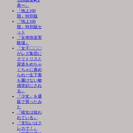
る姉妹凌●性
典〜』
『地上100
階』特別版
『地上100
階』特別版セ
ット
『女体快楽実
験場』
『女子〇〇〇
がレズ集団に
クリトリスと
尿道をめちゃ
くちゃに責め
られ一生下着
も履けない敏
感突起にされ
る』
『少女』を通
販で買ったみ
た
『彼女は狙わ
れている』
『支払いはク
レカで！』