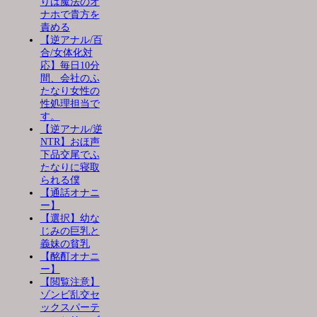
りは魔法のオ
ナホで貴方を
責める
【逆アナル/百
合/女体化対
応】毎日10分
間、会社のふ
たなり女性の
性処理担当で
す。
【逆アナル/逆
NTR】おほ声
下品交尾でふ
たなりに寝取
られる僕
【通話オナニ
ー】
【選択】幼な
じみの巨乳と
義妹の貧乳
【酩酊オナニ
ー】
【閲覧注意】
ゾンビ乱交セ
ックスパーテ