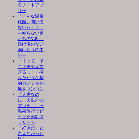
るチートアプ
リ〜
「こんな温泉
旅館、聞いて
ないっ！！」
―知らない男
たちの気配、
逃げ場のない
湯けむりの中
で―
「まって…そ
こキモチよす
ぎるっ！」挿
れたがりな契
約カノジョの
奥をコンコン
「人妻なの
に…夫以外の
アレを…」〜
温泉旅行でビ
クビク美乳マ
ッサージ
「好きだ」と
言えなかった
DT