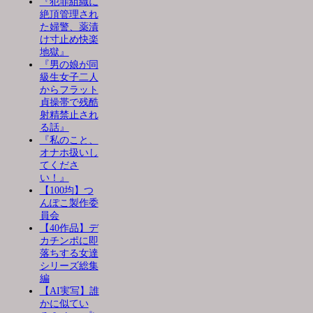
『犯罪組織に
絶頂管理され
た婦警、薬漬
け寸止め快楽
地獄』
『男の娘が同
級生女子二人
からフラット
貞操帯で残酷
射精禁止され
る話』
『私のこと、
オナホ扱いし
てくださ
い！』
【100均】つ
んぽこ製作委
員会
【40作品】デ
カチンポに即
落ちする女達
シリーズ総集
編
【AI実写】誰
かに似てい