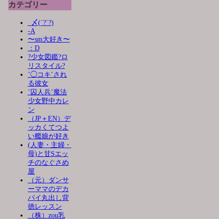
カテゴリー
_〆(´?`?)
-A
〜sm大好き〜
：D
?少女図鑑?ロ
リスタイル?
’◯コキ’され
る彼女
’囚人兵’魔法
少女野中カレ
ン
（JP＋EN）デ
ッカくてつよ
い艦娘が好き
(人妻・主婦・
母)と甘Sエッ
チのなぐさめ
屋
（元）ダンサ
ーママのデカ
パイ丸出し背
徳レッスン
（株）zou乳