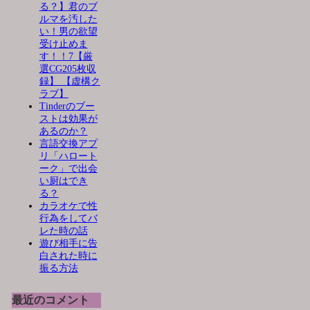
る？】君のブ
ルマを汚した
い！男の欲望
受け止めま
す！！7【厳
選CG205枚収
録】 【虚構ク
ラブ】
Tinderのブー
ストは効果が
あるのか？
言語交換アプ
リ「ハロート
ーク」で出会
い厨はでき
る？
カラオケで性
行為をしてバ
レた時の話
遊び相手に告
白された時に
振る方法
最近のコメント