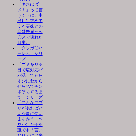
「キスはダ
メ！」って言
うくせに、中
出しは求めて
くる実妹との
恋愛未満セッ
〇スで壊れた
日常。
「クソガ〇ハ
ーレム」シリ
ーズ
「ゴミを見る
目で塩対応パ
パ活してたら
オジにわから
せられてチン
ポ堕ちするま
で」シリーズ
「こんなアプ
リがあればど
んな事に使い
ますか？」〜
見かけた子を
誰でも「言い
なり」に出来