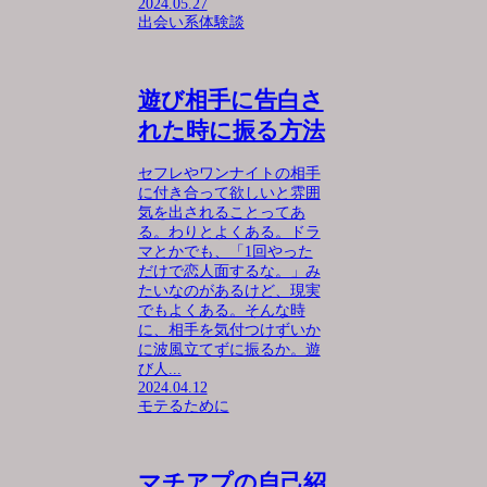
2024.05.27
出会い系体験談
遊び相手に告白さ
れた時に振る方法
セフレやワンナイトの相手
に付き合って欲しいと雰囲
気を出されることってあ
る。わりとよくある。ドラ
マとかでも、「1回やった
だけで恋人面するな。」み
たいなのがあるけど、現実
でもよくある。そんな時
に、相手を気付つけずいか
に波風立てずに振るか。遊
び人...
2024.04.12
モテるために
マチアプの自己紹