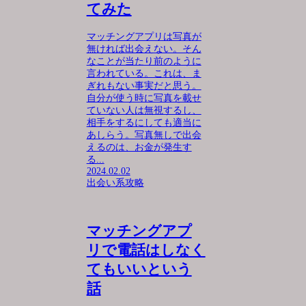
てみた
マッチングアプリは写真が
無ければ出会えない。そん
なことが当たり前のように
言われている。これは、ま
ぎれもない事実だと思う。
自分が使う時に写真を載せ
ていない人は無視するし、
相手をするにしても適当に
あしらう。写真無しで出会
えるのは、お金が発生す
る...
2024.02.02
出会い系攻略
マッチングアプ
リで電話はしなく
てもいいという
話