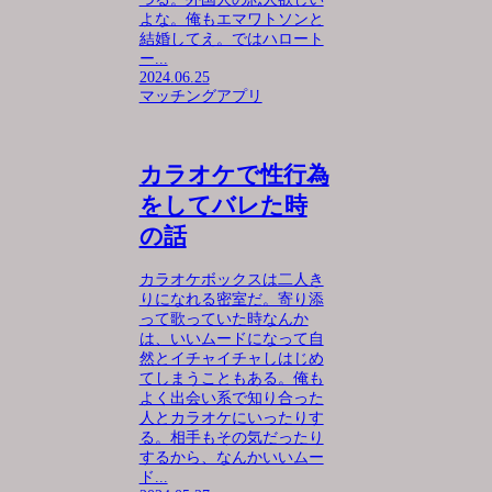
よな。俺もエマワトソンと
結婚してえ。ではハロート
ー...
2024.06.25
マッチングアプリ
カラオケで性行為
をしてバレた時
の話
カラオケボックスは二人き
りになれる密室だ。寄り添
って歌っていた時なんか
は、いいムードになって自
然とイチャイチャしはじめ
てしまうこともある。俺も
よく出会い系で知り合った
人とカラオケにいったりす
る。相手もその気だったり
するから、なんかいいムー
ド...