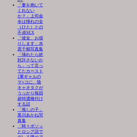
「妻を抱いて
くれない
か？」上司命
令は憧れの女
（ひと）との
不貞SEX
「彼女、お借
りします」水
原千鶴写真集
「挿れたら絶
対許さないか
ら」って言っ
てたカースト
1軍ギャルの
マ○コに、陰
キャオタクが
うっかり毎回
超特濃種付け
する話
「推しの子」
黒川あかね写
真集
「時々ボソッ
とロシア語で