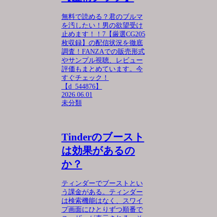
無料で読める？君のブルマ
を汚したい！男の欲望受け
止めます！！7【厳選CG205
枚収録】の配信状況を徹底
調査！FANZAでの販売形式
やサンプル視聴、レビュー
評価もまとめています。今
すぐチェック！
【d_544876】
2026.06.01
未分類
Tinderのブースト
は効果があるの
か？
ティンダーでブーストとい
う課金がある。ティンダー
は検索機能はなく、スワイ
プ画面にひとりずつ順番で