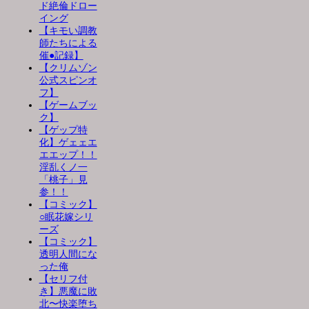
ド絶倫ドロー
イング
【キモい調教
師たちによる
催●記録】
【クリムゾン
公式スピンオ
フ】
【ゲームブッ
ク】
【ゲップ特
化】ゲェェエ
エエップ！！
淫乱くノ一
「桃子」見
参！！
【コミック】
○眠花嫁シリ
ーズ
【コミック】
透明人間にな
った俺
【セリフ付
き】悪魔に敗
北〜快楽堕ち