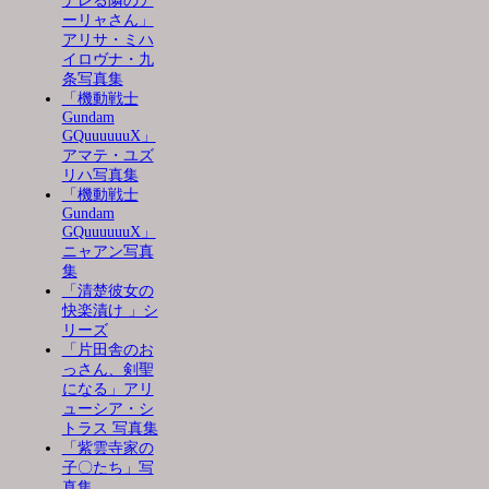
デレる隣のア
ーリャさん」
アリサ・ミハ
イロヴナ・九
条写真集
「機動戦士
Gundam
GQuuuuuuX」
アマテ・ユズ
リハ写真集
「機動戦士
Gundam
GQuuuuuuX」
ニャアン写真
集
「清楚彼女の
快楽漬け 」シ
リーズ
「片田舎のお
っさん、剣聖
になる」アリ
ューシア・シ
トラス 写真集
「紫雲寺家の
子〇たち」写
真集