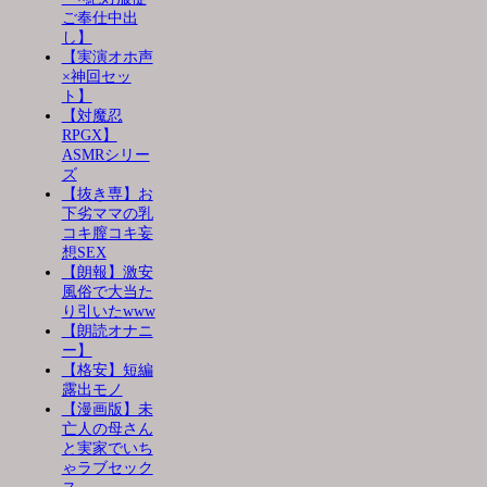
ご奉仕中出
し】
【実演オホ声
×神回セッ
ト】
【対魔忍
RPGX】
ASMRシリー
ズ
【抜き専】お
下劣ママの乳
コキ膣コキ妄
想SEX
【朗報】激安
風俗で大当た
り引いたwww
【朗読オナニ
ー】
【格安】短編
露出モノ
【漫画版】未
亡人の母さん
と実家でいち
ゃラブセック