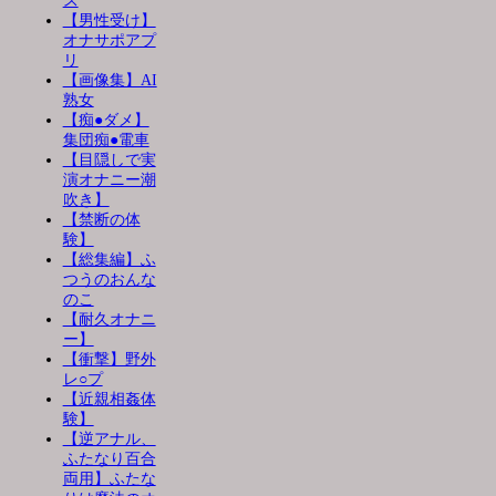
ス
【男性受け】
オナサポアプ
リ
【画像集】AI
熟女
【痴●ダメ】
集団痴●電車
【目隠しで実
演オナニー潮
吹き】
【禁断の体
験】
【総集編】ふ
つうのおんな
のこ
【耐久オナニ
ー】
【衝撃】野外
レ○プ
【近親相姦体
験】
【逆アナル、
ふたなり百合
両用】ふたな