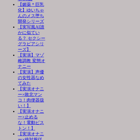
【媚薬＊巨乳
化】ゆいちゃ
んのメス堕ち
開発シリーズ
【実写風AI誰
かに似てい
る？ セクシー
グラビアシリ
ーズ】
【実演】マゾ
雌調教 変態オ
ナニー
【実演】声優
の女性器なめ
てみた
【実演オナニ
ー×敗北マン
コ！肉便器扱
い！】
【実演オナニ
ー×止める
な！電動ピス
トン！】
【実演オナニ
ー×絶対服従