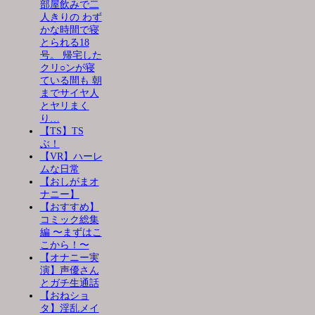
部屋飲みで二
人きりの わず
かな時間で寝
とられる18
号。 帰宅した
クリ○ンが寝
ている間も 朝
までサイヤ人
とヤリまく
り…
【TS】TS
ぶ！
【VR】ハーレ
ムな日常
【おしがまオ
ナニー】
【おすすめ】
コミック総集
編 〜まずはこ
こから！〜
【オナニー実
演】声優さん
とガチ生通話
【おねショ
タ】淫乱メイ