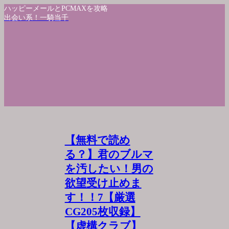
ハッピーメールとPCMAXを攻略
出会い系！一騎当千
【無料で読め
る？】君のブルマ
を汚したい！男の
欲望受け止めま
す！！7【厳選
CG205枚収録】
【虚構クラブ】