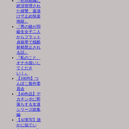
『犯罪組織に
絶頂管理され
た婦警、薬漬
け寸止め快楽
地獄』
『男の娘が同
級生女子二人
からフラット
貞操帯で残酷
射精禁止され
る話』
『私のこと、
オナホ扱いし
てくださ
い！』
【100均】つ
んぽこ製作委
員会
【40作品】デ
カチンポに即
落ちする女達
シリーズ総集
編
【AI実写】誰
かに似てい