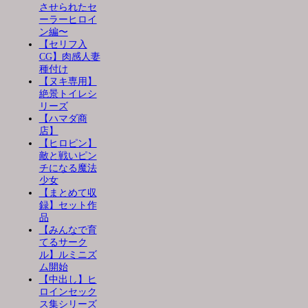
させられたセ
ーラーヒロイ
ン編〜
【セリフ入
CG】肉感人妻
種付け
【ヌキ専用】
絶景トイレシ
リーズ
【ハマダ商
店】
【ヒロピン】
敵と戦いピン
チになる魔法
少女
【まとめて収
録】セット作
品
【みんなで育
てるサーク
ル】ルミニズ
ム開始
【中出し】ヒ
ロインセック
ス集シリーズ