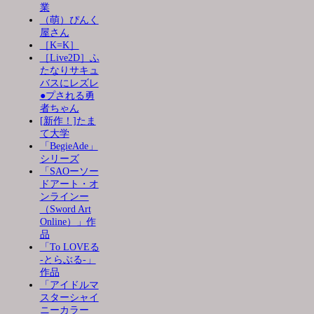
業
（萌）ぴんく
屋さん
［K=K］
［Live2D］ふ
たなりサキュ
バスにレズレ
●プされる勇
者ちゃん
[新作！]たま
て大学
「BegieAde」
シリーズ
「SAOーソー
ドアート・オ
ンラインー
（Sword Art
Online）」作
品
「To LOVEる
-とらぶる-」
作品
「アイドルマ
スターシャイ
ニーカラー