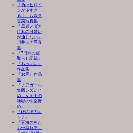
「負けヒロイ
ンが多すぎ
る！」八奈見
杏菜写真集
「黒岩メダカ
に私の可愛い
が通じない」
川井モナ写真
集
『7日間の寝
取らせ記録』
『おっぱい』
作品集
『お尻』作品
集
『チアガール
集団レズいじ
め、女同士の
地獄の快楽責
め』
『ほのぼのエ
ッチ』
『冥海の魚た
ち〜穢れ堕ち