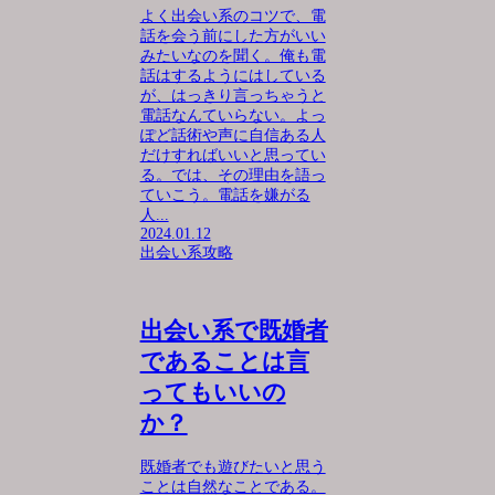
よく出会い系のコツで、電
話を会う前にした方がいい
みたいなのを聞く。俺も電
話はするようにはしている
が、はっきり言っちゃうと
電話なんていらない。よっ
ぽど話術や声に自信ある人
だけすればいいと思ってい
る。では、その理由を語っ
ていこう。電話を嫌がる
人...
2024.01.12
出会い系攻略
出会い系で既婚者
であることは言
ってもいいの
か？
既婚者でも遊びたいと思う
ことは自然なことである。