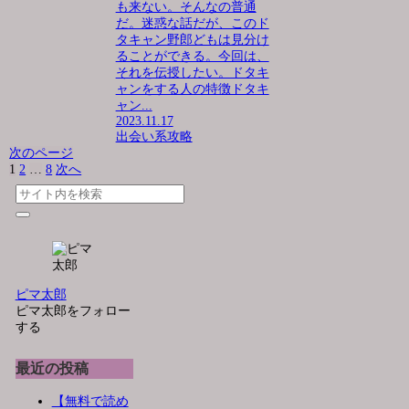
も来ない。そんなの普通
だ。迷惑な話だが、このド
タキャン野郎どもは見分け
ることができる。今回は、
それを伝授したい。ドタキ
ャンをする人の特徴ドタキ
ャン...
2023.11.17
出会い系攻略
次のページ
1
2
…
8
次へ
ピマ太郎
ピマ太郎をフォロー
する
最近の投稿
【無料で読め