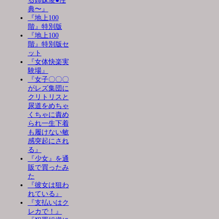
る姉妹凌●性
典〜』
『地上100
階』特別版
『地上100
階』特別版セ
ット
『女体快楽実
験場』
『女子〇〇〇
がレズ集団に
クリトリスと
尿道をめちゃ
くちゃに責め
られ一生下着
も履けない敏
感突起にされ
る』
『少女』を通
販で買ったみ
た
『彼女は狙わ
れている』
『支払いはク
レカで！』