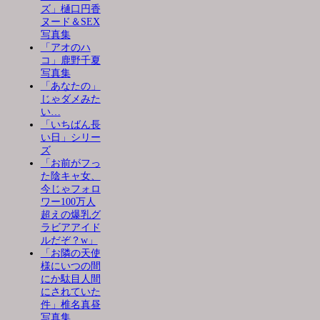
ズ」樋口円香
ヌード＆SEX
写真集
「アオのハ
コ」鹿野千夏
写真集
「あなたの」
じゃダメみた
い…
「いちばん長
い日」シリー
ズ
「お前がフっ
た陰キャ女、
今じゃフォロ
ワー100万人
超えの爆乳グ
ラビアアイド
ルだぞ？w」
「お隣の天使
様にいつの間
にか駄目人間
にされていた
件」椎名真昼
写真集