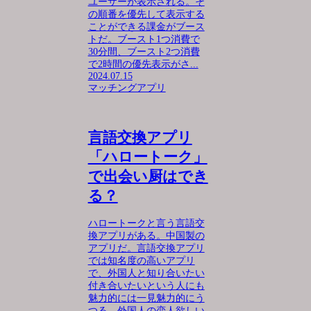
ユーザーが表示される。そ
の順番を優先して表示する
ことができる課金がブース
トだ。ブースト1つ消費で
30分間、ブースト2つ消費
で2時間の優先表示がさ...
2024.07.15
マッチングアプリ
言語交換アプリ
「ハロートーク」
で出会い厨はでき
る？
ハロートークと言う言語交
換アプリがある。中国製の
アプリだ。言語交換アプリ
では知名度の高いアプリ
で、外国人と知り合いたい
付き合いたいという人にも
魅力的には一見魅力的にう
つる。外国人の恋人欲しい