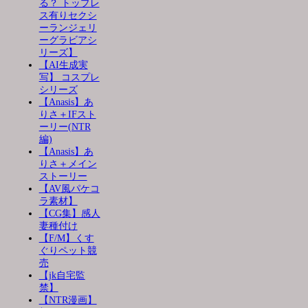
る？ トップレ
ス有りセクシ
ーランジェリ
ーグラビアシ
リーズ】
【AI生成実
写】 コスプレ
シリーズ
【Anasis】あ
りさ＋IFスト
ーリー(NTR
編)
【Anasis】あ
りさ＋メイン
ストーリー
【AV風パケコ
ラ素材】
【CG集】感人
妻種付け
【F/M】くす
ぐりペット競
売
【jk自宅監
禁】
【NTR漫画】