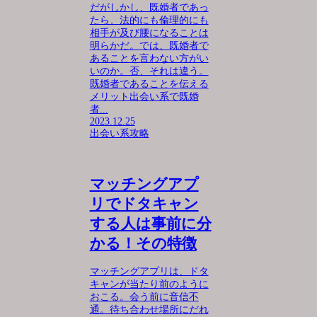
だがしかし、既婚者であっ
たら、法的にも倫理的にも
相手が及び腰になることは
明らかだ。では、既婚者で
あることを言わない方がい
いのか。否、それは違う。
既婚者であることを伝える
メリット出会い系で既婚
者...
2023.12.25
出会い系攻略
マッチングアプ
リでドタキャン
する人は事前に分
かる！その特徴
マッチングアプリは、ドタ
キャンが当たり前のように
おこる。会う前に音信不
通。待ち合わせ場所にだれ