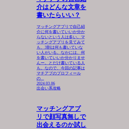
介はどんな文章を
書いたらいい？
マッチングアプリで自己紹
介に何を書いていいか分か
らないという人は多い。マ
ッチングアプリを見てみて
も、3割は何も書いていな
い人がいる。なかには、何
を書いていいか分かりませ
んー。とだけ書いている人
も。なので、今回の記事は
マチアプのプロフィール
の...
2024.03.06
出会い系攻略
マッチングアプ
リで顔写真無しで
出会えるのか試し