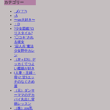
カテゴリー
_〆(´?`?)
-A
〜sm大好き〜
：D
?少女図鑑?ロ
リスタイル?
’◯コキ’され
る彼女
’囚人兵’魔法
少女野中カレ
ン
（JP＋EN）デ
ッカくてつよ
い艦娘が好き
(人妻・主婦・
母)と甘Sエッ
チのなぐさめ
屋
（元）ダンサ
ーママのデカ
パイ丸出し背
徳レッスン
（株）zou乳