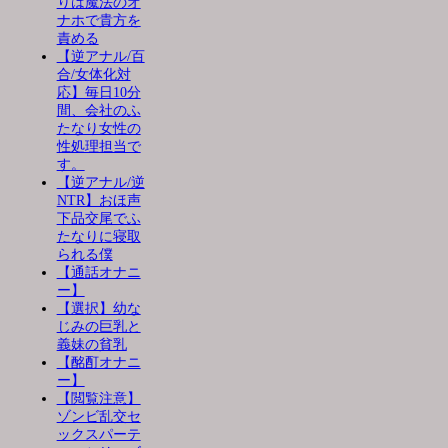
りは魔法のオ
ナホで貴方を
責める
【逆アナル/百
合/女体化対
応】毎日10分
間、会社のふ
たなり女性の
性処理担当で
す。
【逆アナル/逆
NTR】おほ声
下品交尾でふ
たなりに寝取
られる僕
【通話オナニ
ー】
【選択】幼な
じみの巨乳と
義妹の貧乳
【酩酊オナニ
ー】
【閲覧注意】
ゾンビ乱交セ
ックスパーテ