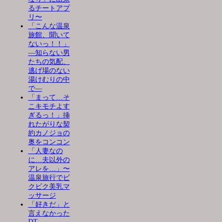
るチートアプ
リ〜
「こんな温泉
旅館、聞いて
ないっ！！」
―知らない男
たちの気配、
逃げ場のない
湯けむりの中
で―
「まって…そ
こキモチよす
ぎるっ！」挿
れたがりな契
約カノジョの
奥をコンコン
「人妻なの
に…夫以外の
アレを…」〜
温泉旅行でビ
クビク美乳マ
ッサージ
「好きだ」と
言えなかった
DT