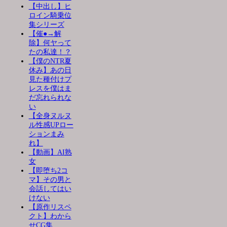
【中出し】ヒ
ロイン騎乗位
集シリーズ
【催●→解
除】何ヤって
たの私達！？
【僕のNTR夏
休み】あの日
見た種付けプ
レスを僕はま
だ忘れられな
い
【全身ヌルヌ
ル性感UPロー
ションまみ
れ】
【動画】AI熟
女
【即堕ち2コ
マ】その男と
会話してはい
けない
【原作リスペ
クト】わから
せCG集