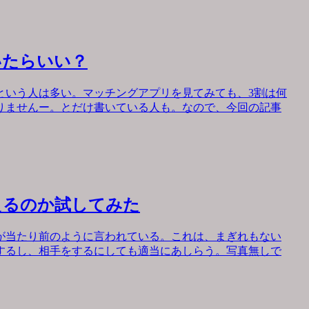
いたらいい？
という人は多い。マッチングアプリを見てみても、3割は何
りませんー。とだけ書いている人も。なので、今回の記事
えるのか試してみた
が当たり前のように言われている。これは、まぎれもない
するし、相手をするにしても適当にあしらう。写真無しで