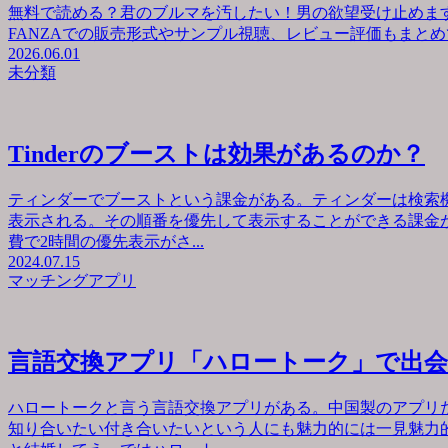
無料で読める？君のブルマを汚したい！男の欲望受け止めます
FANZAでの販売形式やサンプル視聴、レビュー評価もまとめて
2026.06.01
未分類
Tinderのブーストは効果があるのか？
ティンダーでブーストという課金がある。ティンダーは検索
表示される。その順番を優先して表示することができる課金が
費で2時間の優先表示がさ...
2024.07.15
マッチングアプリ
言語交換アプリ「ハロートーク」で出
ハロートークと言う言語交換アプリがある。中国製のアプリ
知り合いたい付き合いたいという人にも魅力的には一見魅力