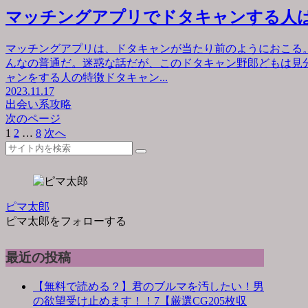
マッチングアプリでドタキャンする人
マッチングアプリは、ドタキャンが当たり前のようにおこる
んなの普通だ。迷惑な話だが、このドタキャン野郎どもは見
ャンをする人の特徴ドタキャン...
2023.11.17
出会い系攻略
次のページ
1
2
…
8
次へ
ピマ太郎
ピマ太郎をフォローする
最近の投稿
【無料で読める？】君のブルマを汚したい！男
の欲望受け止めます！！7【厳選CG205枚収