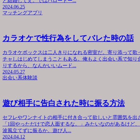
と結婚してえ。ではハロートー...
2024.06.25
マッチングアプリ
カラオケで性行為をしてバレた時の話
カラオケボックスは二人きりになれる密室だ。寄り添って歌
チャしはじめてしまうこともある。俺もよく出会い系で知り
りするから、なんかいいムード...
2024.05.27
出会い系体験談
遊び相手に告白された時に振る方法
セフレやワンナイトの相手に付き合って欲しいと雰囲気を出
「1回やっただけで恋人面するな。」みたいなのがあるけど
波風立てずに振るか。遊び人...
2024.04.12