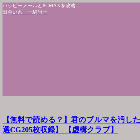
ハッピーメールとPCMAXを攻略
出会い系！一騎当千
【無料で読める？】君のブルマを汚した
選CG205枚収録】 【虚構クラブ】