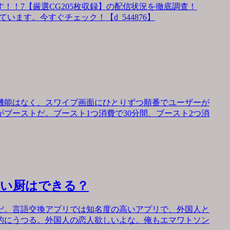
！！7【厳選CG205枚収録】の配信状況を徹底調査！
います。今すぐチェック！【d_544876】
機能はなく、スワイプ画面にひとりずつ順番でユーザーが
ブーストだ。ブースト1つ消費で30分間、ブースト2つ消
会い厨はできる？
だ。言語交換アプリでは知名度の高いアプリで、外国人と
的にうつる。外国人の恋人欲しいよな。俺もエマワトソン