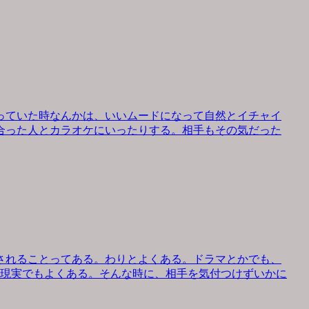
っていた時なんかは、いいムードになって自然とイチャイ
合った人とカラオケにいったりする。相手もその気だった
されることってある。わりとよくある。ドラマとかでも、
、現実でもよくある。そんな時に、相手を気付つけずいかに