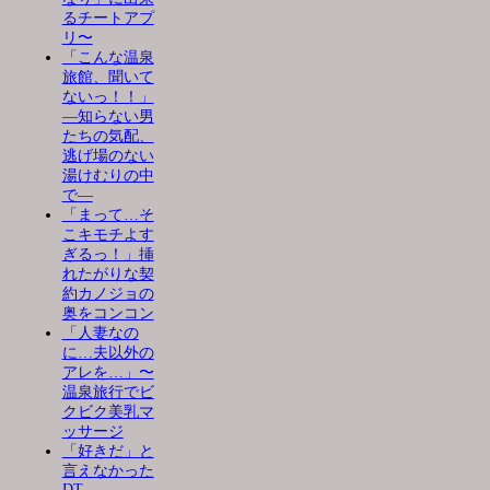
るチートアプ
リ〜
「こんな温泉
旅館、聞いて
ないっ！！」
―知らない男
たちの気配、
逃げ場のない
湯けむりの中
で―
「まって…そ
こキモチよす
ぎるっ！」挿
れたがりな契
約カノジョの
奥をコンコン
「人妻なの
に…夫以外の
アレを…」〜
温泉旅行でビ
クビク美乳マ
ッサージ
「好きだ」と
言えなかった
DT