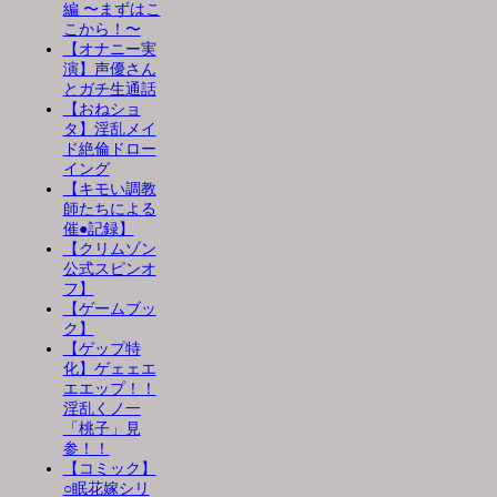
編 〜まずはこ
こから！〜
【オナニー実
演】声優さん
とガチ生通話
【おねショ
タ】淫乱メイ
ド絶倫ドロー
イング
【キモい調教
師たちによる
催●記録】
【クリムゾン
公式スピンオ
フ】
【ゲームブッ
ク】
【ゲップ特
化】ゲェェエ
エエップ！！
淫乱くノ一
「桃子」見
参！！
【コミック】
○眠花嫁シリ