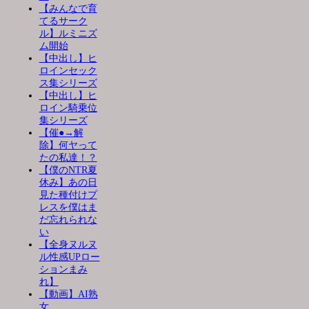
【みんなで育
てるサーク
ル】ルミニズ
ム開始
【中出し】ヒ
ロインセック
ス集シリーズ
【中出し】ヒ
ロイン騎乗位
集シリーズ
【催●→解
除】何ヤって
たの私達！？
【僕のNTR夏
休み】あの日
見た種付けプ
レスを僕はま
だ忘れられな
い
【全身ヌルヌ
ル性感UPロー
ションまみ
れ】
【動画】AI熟
女