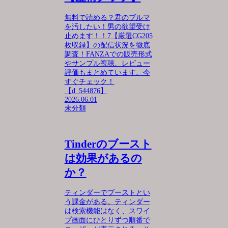
無料で読める？君のブルマ
を汚したい！男の欲望受け
止めます！！7【厳選CG205
枚収録】の配信状況を徹底
調査！FANZAでの販売形式
やサンプル視聴、レビュー
評価もまとめています。今
すぐチェック！
【d_544876】
2026.06.01
未分類
Tinderのブースト
は効果があるの
か？
ティンダーでブーストとい
う課金がある。ティンダー
は検索機能はなく、スワイ
プ画面にひとりずつ順番で