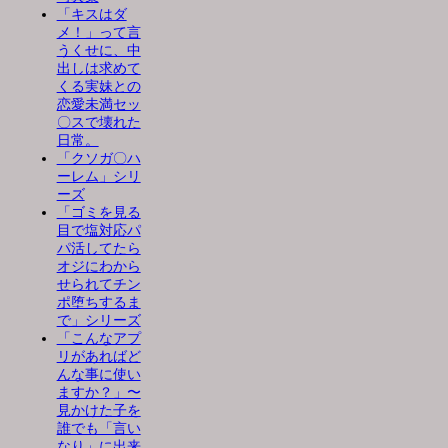
「キスはダ
メ！」って言
うくせに、中
出しは求めて
くる実妹との
恋愛未満セッ
〇スで壊れた
日常。
「クソガ〇ハ
ーレム」シリ
ーズ
「ゴミを見る
目で塩対応パ
パ活してたら
オジにわから
せられてチン
ポ堕ちするま
で」シリーズ
「こんなアプ
リがあればど
んな事に使い
ますか？」〜
見かけた子を
誰でも「言い
なり」に出来