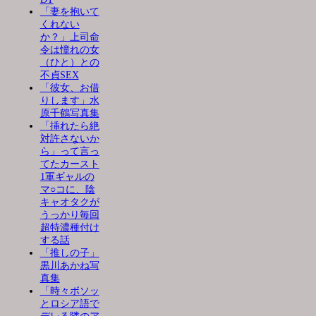
「妻を抱いて
くれない
か？」上司命
令は憧れの女
（ひと）との
不貞SEX
「彼女、お借
りします」水
原千鶴写真集
「挿れたら絶
対許さないか
ら」って言っ
てたカースト
1軍ギャルの
マ○コに、陰
キャオタクが
うっかり毎回
超特濃種付け
する話
「推しの子」
黒川あかね写
真集
「時々ボソッ
とロシア語で