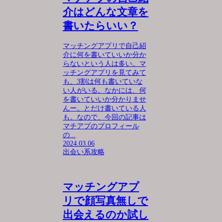
介はどんな文章を
書いたらいい？
マッチングアプリで自己紹
介に何を書いていいか分か
らないという人は多い。マ
ッチングアプリを見てみて
も、3割は何も書いていな
い人がいる。なかには、何
を書いていいか分かりませ
んー。とだけ書いている人
も。なので、今回の記事は
マチアプのプロフィール
の...
2024.03.06
出会い系攻略
マッチングアプ
リで顔写真無しで
出会えるのか試し