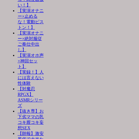
い！】
【実演オナニ
ー×止める
な！電動ピス
トン！】
【実演オナニ
ー×絶対服従
ご奉仕中出
し】
【実演オホ声
×神回セッ
ト】
【実録！】人
には言えない
性体験
【対魔忍
RPGX】
ASMRシリー
ズ
【抜き専】お
下劣ママの乳
コキ膣コキ妄
想SEX
【朗報】激安