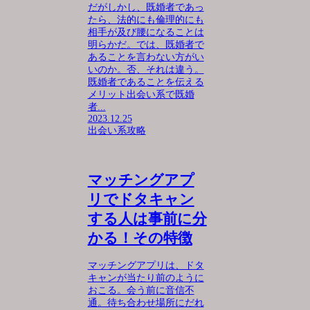
だがしかし、既婚者であっ
たら、法的にも倫理的にも
相手が及び腰になることは
明らかだ。では、既婚者で
あることを言わない方がい
いのか。否、それは違う。
既婚者であることを伝える
メリット出会い系で既婚
者...
2023.12.25
出会い系攻略
マッチングアプ
リでドタキャン
する人は事前に分
かる！その特徴
マッチングアプリは、ドタ
キャンが当たり前のように
おこる。会う前に音信不
通。待ち合わせ場所にだれ