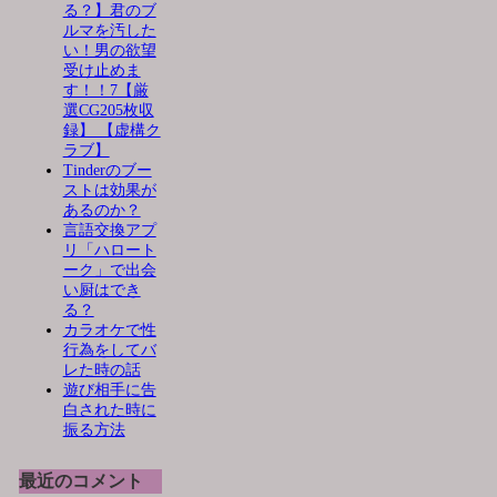
る？】君のブ
ルマを汚した
い！男の欲望
受け止めま
す！！7【厳
選CG205枚収
録】 【虚構ク
ラブ】
Tinderのブー
ストは効果が
あるのか？
言語交換アプ
リ「ハロート
ーク」で出会
い厨はでき
る？
カラオケで性
行為をしてバ
レた時の話
遊び相手に告
白された時に
振る方法
最近のコメント