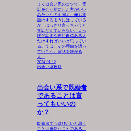
よく出会い系のコツで、電
話を会う前にした方がいい
みたいなのを聞く。俺も電
話はするようにはしている
が、はっきり言っちゃうと
電話なんていらない。よっ
ぽど話術や声に自信ある人
だけすればいいと思ってい
る。では、その理由を語っ
ていこう。電話を嫌がる
人...
2024.01.12
出会い系攻略
出会い系で既婚者
であることは言
ってもいいの
か？
既婚者でも遊びたいと思う
ことは自然なことである。