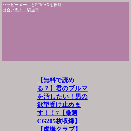
ハッピーメールとPCMAXを攻略
出会い系！一騎当千
【無料で読め
る？】君のブルマ
を汚したい！男の
欲望受け止めま
す！！7【厳選
CG205枚収録】
【虚構クラブ】