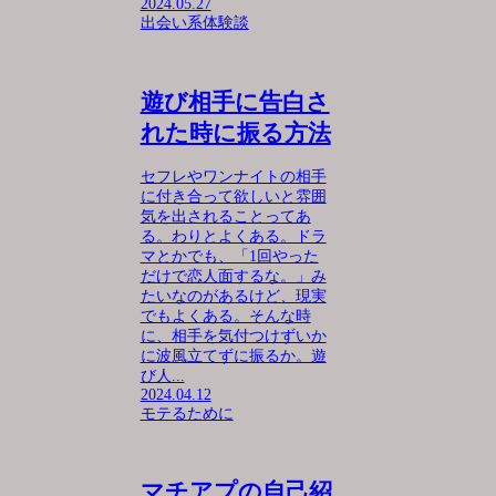
2024.05.27
出会い系体験談
遊び相手に告白さ
れた時に振る方法
セフレやワンナイトの相手
に付き合って欲しいと雰囲
気を出されることってあ
る。わりとよくある。ドラ
マとかでも、「1回やった
だけで恋人面するな。」み
たいなのがあるけど、現実
でもよくある。そんな時
に、相手を気付つけずいか
に波風立てずに振るか。遊
び人...
2024.04.12
モテるために
マチアプの自己紹