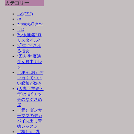
カテゴリー
_〆(´?`?)
-A
〜sm大好き〜
：D
?少女図鑑?ロ
リスタイル?
’◯コキ’され
る彼女
’囚人兵’魔法
少女野中カレ
ン
（JP＋EN）デ
ッカくてつよ
い艦娘が好き
(人妻・主婦・
母)と甘Sエッ
チのなぐさめ
屋
（元）ダンサ
ーママのデカ
パイ丸出し背
徳レッスン
（株）zou乳