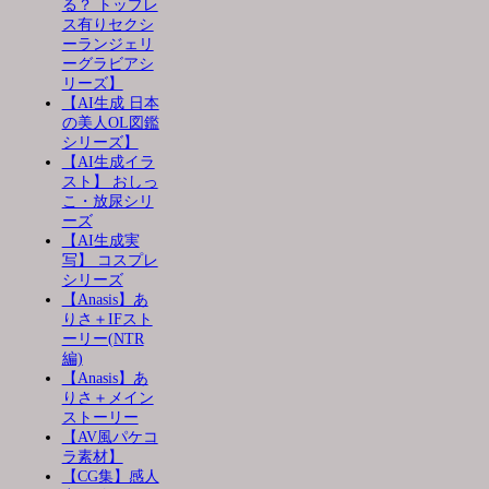
る？ トップレ
ス有りセクシ
ーランジェリ
ーグラビアシ
リーズ】
【AI生成 日本
の美人OL図鑑
シリーズ】
【AI生成イラ
スト】 おしっ
こ・放尿シリ
ーズ
【AI生成実
写】 コスプレ
シリーズ
【Anasis】あ
りさ＋IFスト
ーリー(NTR
編)
【Anasis】あ
りさ＋メイン
ストーリー
【AV風パケコ
ラ素材】
【CG集】感人