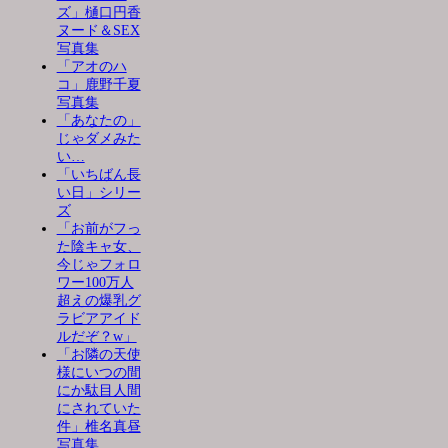
ズ」樋口円香
ヌード＆SEX
写真集
「アオのハ
コ」鹿野千夏
写真集
「あなたの」
じゃダメみた
い…
「いちばん長
い日」シリー
ズ
「お前がフっ
た陰キャ女、
今じゃフォロ
ワー100万人
超えの爆乳グ
ラビアアイド
ルだぞ？w」
「お隣の天使
様にいつの間
にか駄目人間
にされていた
件」椎名真昼
写真集