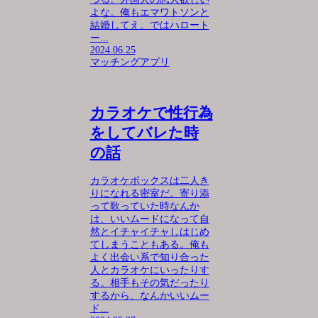
よな。俺もエマワトソンと
結婚してえ。ではハロート
ー...
2024.06.25
マッチングアプリ
カラオケで性行為
をしてバレた時
の話
カラオケボックスは二人き
りになれる密室だ。寄り添
って歌っていた時なんか
は、いいムードになって自
然とイチャイチャしはじめ
てしまうこともある。俺も
よく出会い系で知り合った
人とカラオケにいったりす
る。相手もその気だったり
するから、なんかいいムー
ド...