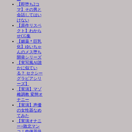
【即堕ち2コ
マ】その男と
会話してはい
けない
【原作リスペ
クト】わから
せCG集
【媚薬＊巨乳
化】ゆいちゃ
んのメス堕ち
開発シリーズ
【実写風AI誰
かに似てい
る？ セクシー
グラビアシリ
ーズ】
【実演】マゾ
雌調教 変態オ
ナニー
【実演】声優
の女性器なめ
てみた
【実演オナニ
ー×敗北マン
コ！肉便器扱