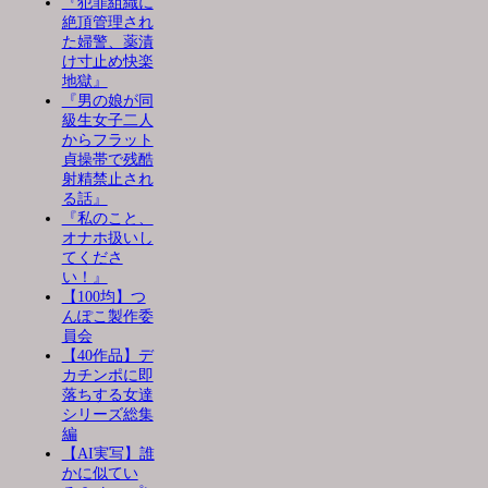
『犯罪組織に
絶頂管理され
た婦警、薬漬
け寸止め快楽
地獄』
『男の娘が同
級生女子二人
からフラット
貞操帯で残酷
射精禁止され
る話』
『私のこと、
オナホ扱いし
てくださ
い！』
【100均】つ
んぽこ製作委
員会
【40作品】デ
カチンポに即
落ちする女達
シリーズ総集
編
【AI実写】誰
かに似てい