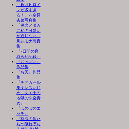
「負けヒロイ
ンが多すぎ
る！」八奈見
杏菜写真集
「黒岩メダカ
に私の可愛い
が通じない」
川井モナ写真
集
『7日間の寝
取らせ記録』
『おっぱい』
作品集
『お尻』作品
集
『チアガール
集団レズいじ
め、女同士の
地獄の快楽責
め』
『ほのぼのエ
ッチ』
『冥海の魚た
ち〜穢れ堕ち