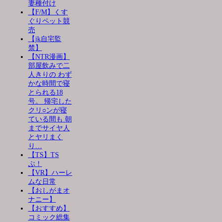
妻種付け
【F/M】くす
ぐりペット競
売
【jk自宅監
禁】
【NTR漫画】
部屋飲みで二
人きりの わず
かな時間で寝
とられる18
号。 帰宅した
クリ○ンが寝
ている間も 朝
までサイヤ人
とヤリまく
り…
【TS】TS
ぶ！
【VR】ハーレ
ムな日常
【おしがまオ
ナニー】
【おすすめ】
コミック総集