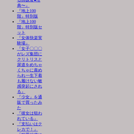
る姉妹凌●性
典〜』
『地上100
階』特別版
『地上100
階』特別版セ
ット
『女体快楽実
験場』
『女子〇〇〇
がレズ集団に
クリトリスと
尿道をめちゃ
くちゃに責め
られ一生下着
も履けない敏
感突起にされ
る』
『少女』を通
販で買ったみ
た
『彼女は狙わ
れている』
『支払いはク
レカで！』