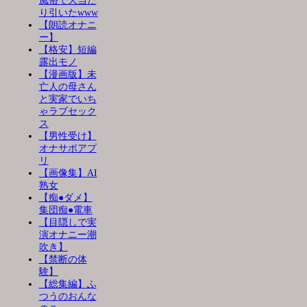
風俗で大当た
り引いたwww
【朗読オナニ
ー】
【格安】短編
露出モノ
【漫画版】未
亡人の母さん
と実家でいち
ゃラブセック
ス
【男性受け】
オナサポアプ
リ
【画像集】AI
熟女
【痴●ダメ】
集団痴●電車
【目隠しで実
演オナニー潮
吹き】
【禁断の体
験】
【総集編】ふ
つうのおんな