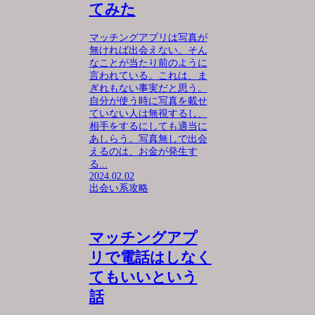
てみた
マッチングアプリは写真が
無ければ出会えない。そん
なことが当たり前のように
言われている。これは、ま
ぎれもない事実だと思う。
自分が使う時に写真を載せ
ていない人は無視するし、
相手をするにしても適当に
あしらう。写真無しで出会
えるのは、お金が発生す
る...
2024.02.02
出会い系攻略
マッチングアプ
リで電話はしなく
てもいいという
話