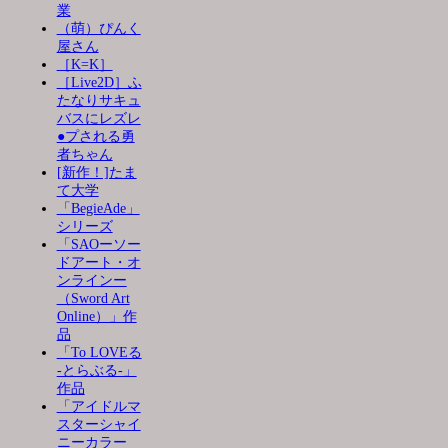
業
（萌）ぴんく
屋さん
［K=K］
［Live2D］ふ
たなりサキュ
バスにレズレ
●プされる勇
者ちゃん
[新作！]たま
て大学
「BegieAde」
シリーズ
「SAOーソー
ドアート・オ
ンラインー
（Sword Art
Online）」作
品
「To LOVEる
-とらぶる-」
作品
「アイドルマ
スターシャイ
ニーカラー