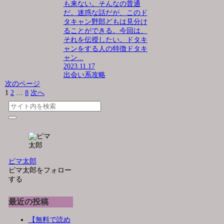
も来ない。そんなの普通
だ。迷惑な話だが、このド
タキャン野郎どもは見分け
ることができる。今回は、
それを伝授したい。ドタキ
ャンをする人の特徴ドタキ
ャン...
2023.11.17
出会い系攻略
次のページ
1
2
…
8
次へ
ピマ太郎
ピマ太郎をフォロー
する
最近の投稿
【無料で読め