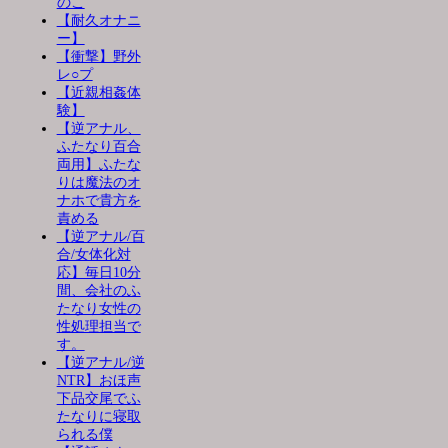
のこ
【耐久オナニ
ー】
【衝撃】野外
レ○プ
【近親相姦体
験】
【逆アナル、
ふたなり百合
両用】ふたな
りは魔法のオ
ナホで貴方を
責める
【逆アナル/百
合/女体化対
応】毎日10分
間、会社のふ
たなり女性の
性処理担当で
す。
【逆アナル/逆
NTR】おほ声
下品交尾でふ
たなりに寝取
られる僕