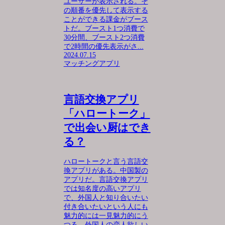
ユーザーが表示される。そ
の順番を優先して表示する
ことができる課金がブース
トだ。ブースト1つ消費で
30分間、ブースト2つ消費
で2時間の優先表示がさ...
2024.07.15
マッチングアプリ
言語交換アプリ
「ハロートーク」
で出会い厨はでき
る？
ハロートークと言う言語交
換アプリがある。中国製の
アプリだ。言語交換アプリ
では知名度の高いアプリ
で、外国人と知り合いたい
付き合いたいという人にも
魅力的には一見魅力的にう
つる。外国人の恋人欲しい