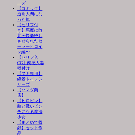
ーズ
【コミック】
透明人間にな
った俺
【セリフ付
き】悪魔に敗
北〜快楽堕ち
させられたセ
ーラーヒロイ
ン編〜
【セリフ入
CG】肉感人妻
種付け
【ヌキ専用】
絶景トイレシ
リーズ
【ハマダ商
店】
【ヒロピン】
敵と戦いピン
チになる魔法
少女
【まとめて収
録】セット作
品