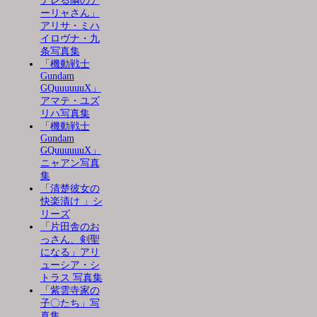
デレる隣のア
ーリャさん」
アリサ・ミハ
イロヴナ・九
条写真集
「機動戦士
Gundam
GQuuuuuuX」
アマテ・ユズ
リハ写真集
「機動戦士
Gundam
GQuuuuuuX」
ニャアン写真
集
「清楚彼女の
快楽漬け 」シ
リーズ
「片田舎のお
っさん、剣聖
になる」アリ
ューシア・シ
トラス 写真集
「紫雲寺家の
子〇たち」写
真集