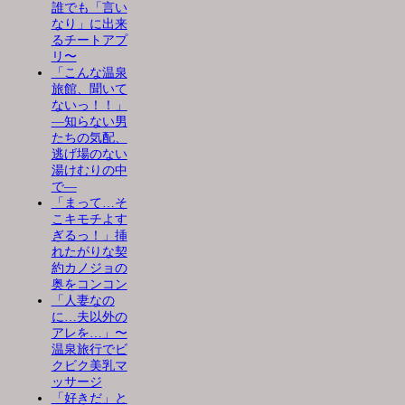
誰でも「言い
なり」に出来
るチートアプ
リ〜
「こんな温泉
旅館、聞いて
ないっ！！」
―知らない男
たちの気配、
逃げ場のない
湯けむりの中
で―
「まって…そ
こキモチよす
ぎるっ！」挿
れたがりな契
約カノジョの
奥をコンコン
「人妻なの
に…夫以外の
アレを…」〜
温泉旅行でビ
クビク美乳マ
ッサージ
「好きだ」と