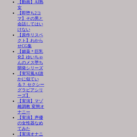
【動画】AI熟
女
【即堕ち2コ
マ】その男と
会話してはい
けない
【原作リスペ
クト】わから
せCG集
【媚薬＊巨乳
化】ゆいちゃ
んのメス堕ち
開発シリーズ
【実写風AI誰
かに似てい
る？ セクシー
グラビアシリ
ーズ】
【実演】マゾ
雌調教 変態オ
ナニー
【実演】声優
の女性器なめ
てみた
【実演オナニ