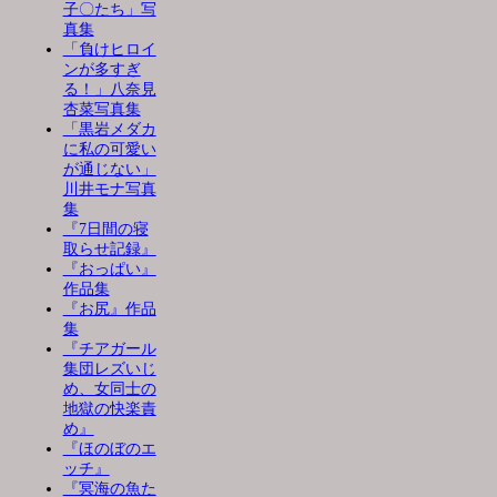
子〇たち」写
真集
「負けヒロイ
ンが多すぎ
る！」八奈見
杏菜写真集
「黒岩メダカ
に私の可愛い
が通じない」
川井モナ写真
集
『7日間の寝
取らせ記録』
『おっぱい』
作品集
『お尻』作品
集
『チアガール
集団レズいじ
め、女同士の
地獄の快楽責
め』
『ほのぼのエ
ッチ』
『冥海の魚た