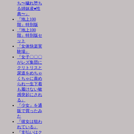
ち〜穢れ堕ち
る姉妹凌●性
典〜』
『地上100
階』特別版
『地上100
階』特別版セ
ット
『女体快楽実
験場』
『女子〇〇〇
がレズ集団に
クリトリスと
尿道をめちゃ
くちゃに責め
られ一生下着
も履けない敏
感突起にされ
る』
『少女』を通
販で買ったみ
た
『彼女は狙わ
れている』
『支払いはク