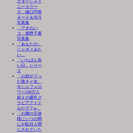
スターシャイ
ニーカラー
ズ」樋口円香
ヌード＆SEX
写真集
「アオのハ
コ」鹿野千夏
写真集
「あなたの」
じゃダメみた
い…
「いちばん長
い日」シリー
ズ
「お前がフっ
た陰キャ女、
今じゃフォロ
ワー100万人
超えの爆乳グ
ラビアアイド
ルだぞ？w」
「お隣の天使
様にいつの間
にか駄目人間
にされていた