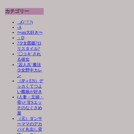
カテゴリー
_〆(´?`?)
-A
〜sm大好き〜
：D
?少女図鑑?ロ
リスタイル?
’◯コキ’され
る彼女
’囚人兵’魔法
少女野中カレ
ン
（JP＋EN）デ
ッカくてつよ
い艦娘が好き
(人妻・主婦・
母)と甘Sエッ
チのなぐさめ
屋
（元）ダンサ
ーママのデカ
パイ丸出し背