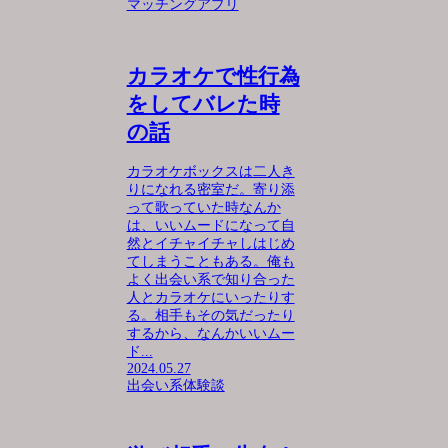
マッチングアプリ
カラオケで性行為
をしてバレた時
の話
カラオケボックスは二人き
りになれる密室だ。寄り添
って歌っていた時なんか
は、いいムードになって自
然とイチャイチャしはじめ
てしまうこともある。俺も
よく出会い系で知り合った
人とカラオケにいったりす
る。相手もその気だったり
するから、なんかいいムー
ド...
2024.05.27
出会い系体験談