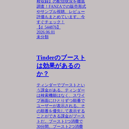
枚収録】の配信状況を徹底
調査！FANZAでの販売形式
やサンプル視聴、レビュー
評価もまとめています。今
すぐチェック！
【d_544876】
2026.06.01
未分類
Tinderのブースト
は効果があるの
か？
ティンダーでブーストとい
う課金がある。ティンダー
は検索機能はなく、スワイ
プ画面にひとりずつ順番で
ユーザーが表示される。そ
の順番を優先して表示する
ことができる課金がブース
トだ。ブースト1つ消費で
30分間、ブースト2つ消費