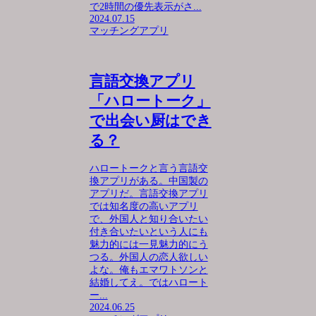
で2時間の優先表示がさ...
2024.07.15
マッチングアプリ
言語交換アプリ
「ハロートーク」
で出会い厨はでき
る？
ハロートークと言う言語交
換アプリがある。中国製の
アプリだ。言語交換アプリ
では知名度の高いアプリ
で、外国人と知り合いたい
付き合いたいという人にも
魅力的には一見魅力的にう
つる。外国人の恋人欲しい
よな。俺もエマワトソンと
結婚してえ。ではハロート
ー...
2024.06.25