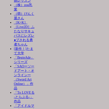
徳レッスン
（株）zou乳
業
（萌）ぴんく
屋さん
［K=K］
［Live2D］ふ
たなりサキュ
バスにレズレ
●プされる勇
者ちゃん
[新作！]たま
て大学
「BegieAde」
シリーズ
「SAOーソー
ドアート・オ
ンラインー
（Sword Art
Online）」作
品
「To LOVEる
-とらぶる-」
作品
「アイドルマ