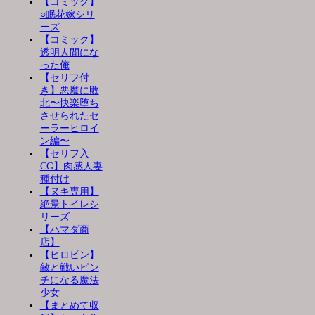
【コミック】
○眠花嫁シリ
ーズ
【コミック】
透明人間にな
った俺
【セリフ付
き】悪魔に敗
北〜快楽堕ち
させられたセ
ーラーヒロイ
ン編〜
【セリフ入
CG】肉感人妻
種付け
【ヌキ専用】
絶景トイレシ
リーズ
【ハマダ商
店】
【ヒロピン】
敵と戦いピン
チになる魔法
少女
【まとめて収