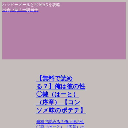
ハッピーメールとPCMAXを攻略
出会い系！一騎当千
【無料で読め
る？】俺は彼の性
◯隷（はーと）
（序章） 【コン
ソメ味のポテチ】
無料で読める？俺は彼の性
◯隷（はーと）（序章）の