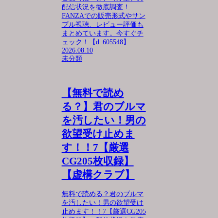
配信状況を徹底調査！
FANZAでの販売形式やサン
プル視聴、レビュー評価も
まとめています。今すぐチ
ェック！【d_605548】
2026.08.10
未分類
【無料で読め
る？】君のブルマ
を汚したい！男の
欲望受け止めま
す！！7【厳選
CG205枚収録】
【虚構クラブ】
無料で読める？君のブルマ
を汚したい！男の欲望受け
止めます！！7【厳選CG205