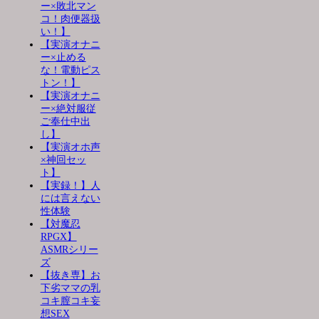
ー×敗北マン
コ！肉便器扱
い！】
【実演オナニ
ー×止める
な！電動ピス
トン！】
【実演オナニ
ー×絶対服従
ご奉仕中出
し】
【実演オホ声
×神回セッ
ト】
【実録！】人
には言えない
性体験
【対魔忍
RPGX】
ASMRシリー
ズ
【抜き専】お
下劣ママの乳
コキ膣コキ妄
想SEX