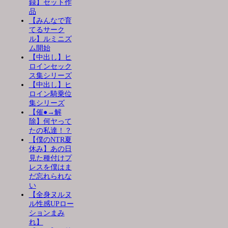
録】セット作
品
【みんなで育
てるサーク
ル】ルミニズ
ム開始
【中出し】ヒ
ロインセック
ス集シリーズ
【中出し】ヒ
ロイン騎乗位
集シリーズ
【催●→解
除】何ヤって
たの私達！？
【僕のNTR夏
休み】あの日
見た種付けプ
レスを僕はま
だ忘れられな
い
【全身ヌルヌ
ル性感UPロー
ションまみ
れ】