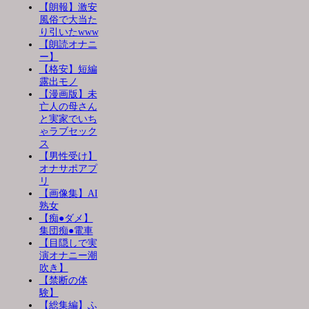
【朗報】激安
風俗で大当た
り引いたwww
【朗読オナニ
ー】
【格安】短編
露出モノ
【漫画版】未
亡人の母さん
と実家でいち
ゃラブセック
ス
【男性受け】
オナサポアプ
リ
【画像集】AI
熟女
【痴●ダメ】
集団痴●電車
【目隠しで実
演オナニー潮
吹き】
【禁断の体
験】
【総集編】ふ