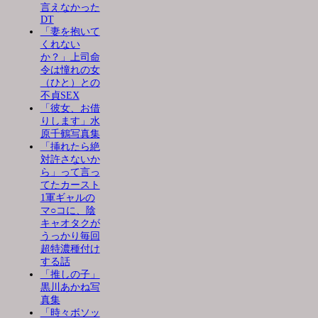
言えなかった
DT
「妻を抱いて
くれない
か？」上司命
令は憧れの女
（ひと）との
不貞SEX
「彼女、お借
りします」水
原千鶴写真集
「挿れたら絶
対許さないか
ら」って言っ
てたカースト
1軍ギャルの
マ○コに、陰
キャオタクが
うっかり毎回
超特濃種付け
する話
「推しの子」
黒川あかね写
真集
「時々ボソッ