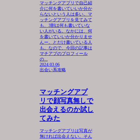
マッチングアプリで自己紹
介に何を書いていいか分か
らないという人は多い。マ
ッチングアプリを見てみて
も、3割は何も書いていな
い人がいる。なかには、何
を書いていいか分かりませ
んー。とだけ書いている人
も。なので、今回の記事は
マチアプのプロフィール
の...
2024.03.06
出会い系攻略
マッチングアプ
リで顔写真無しで
出会えるのか試し
てみた
マッチングアプリは写真が
無ければ出会えない。そん