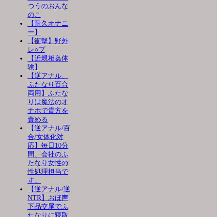
つうのおんな
のこ
【耐久オナニ
ー】
【衝撃】野外
レ○プ
【近親相姦体
験】
【逆アナル、
ふたなり百合
両用】ふたな
りは魔法のオ
ナホで貴方を
責める
【逆アナル/百
合/女体化対
応】毎日10分
間、会社のふ
たなり女性の
性処理担当で
す。
【逆アナル/逆
NTR】おほ声
下品交尾でふ
たなりに寝取