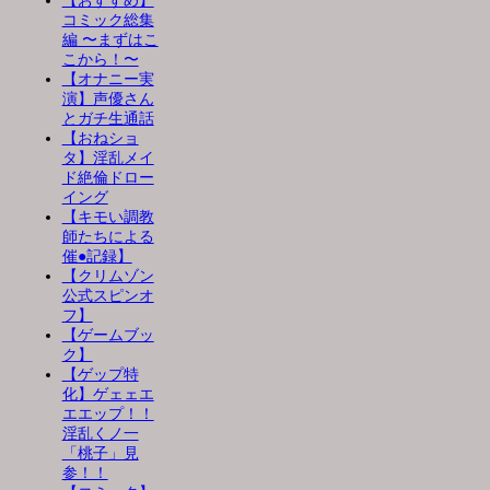
【おすすめ】
コミック総集
編 〜まずはこ
こから！〜
【オナニー実
演】声優さん
とガチ生通話
【おねショ
タ】淫乱メイ
ド絶倫ドロー
イング
【キモい調教
師たちによる
催●記録】
【クリムゾン
公式スピンオ
フ】
【ゲームブッ
ク】
【ゲップ特
化】ゲェェエ
エエップ！！
淫乱くノ一
「桃子」見
参！！