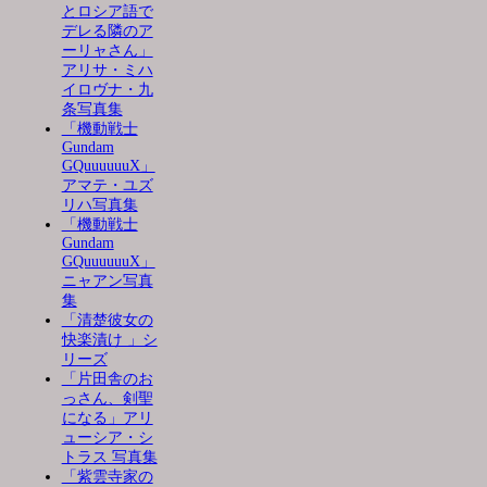
とロシア語で
デレる隣のア
ーリャさん」
アリサ・ミハ
イロヴナ・九
条写真集
「機動戦士
Gundam
GQuuuuuuX」
アマテ・ユズ
リハ写真集
「機動戦士
Gundam
GQuuuuuuX」
ニャアン写真
集
「清楚彼女の
快楽漬け 」シ
リーズ
「片田舎のお
っさん、剣聖
になる」アリ
ューシア・シ
トラス 写真集
「紫雲寺家の