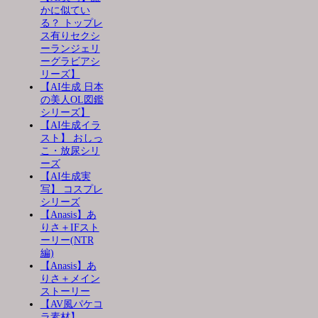
かに似てい
る？ トップレ
ス有りセクシ
ーランジェリ
ーグラビアシ
リーズ】
【AI生成 日本
の美人OL図鑑
シリーズ】
【AI生成イラ
スト】 おしっ
こ・放尿シリ
ーズ
【AI生成実
写】 コスプレ
シリーズ
【Anasis】あ
りさ＋IFスト
ーリー(NTR
編)
【Anasis】あ
りさ＋メイン
ストーリー
【AV風パケコ
ラ素材】