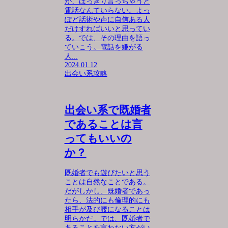
が、はっきり言っちゃうと
電話なんていらない。よっ
ぽど話術や声に自信ある人
だけすればいいと思ってい
る。では、その理由を語っ
ていこう。電話を嫌がる
人...
2024.01.12
出会い系攻略
出会い系で既婚者
であることは言
ってもいいの
か？
既婚者でも遊びたいと思う
ことは自然なことである。
だがしかし、既婚者であっ
たら、法的にも倫理的にも
相手が及び腰になることは
明らかだ。では、既婚者で
あることを言わない方がい