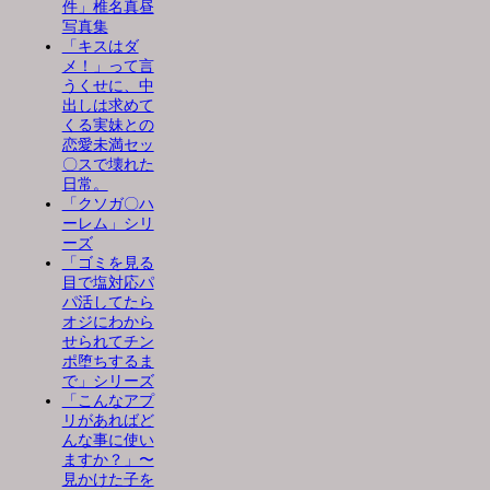
件」椎名真昼
写真集
「キスはダ
メ！」って言
うくせに、中
出しは求めて
くる実妹との
恋愛未満セッ
〇スで壊れた
日常。
「クソガ〇ハ
ーレム」シリ
ーズ
「ゴミを見る
目で塩対応パ
パ活してたら
オジにわから
せられてチン
ポ堕ちするま
で」シリーズ
「こんなアプ
リがあればど
んな事に使い
ますか？」〜
見かけた子を