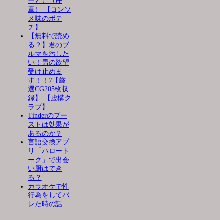
ーと）（序
章） 【コンソ
メ味のポテ
チ】
【無料で読め
る？】君のブ
ルマを汚した
い！男の欲望
受け止めま
す！！7【厳
選CG205枚収
録】 【虚構ク
ラブ】
Tinderのブー
ストは効果が
あるのか？
言語交換アプ
リ「ハロート
ーク」で出会
い厨はでき
る？
カラオケで性
行為をしてバ
レた時の話