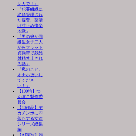
レカで！』
『犯罪組織に
絶頂管理され
た婦警、薬漬
け寸止め快楽
地獄』
『男の娘が同
級生女子二人
からフラット
貞操帯で残酷
射精禁止され
る話』
『私のこと、
オナホ扱いし
てくださ
い！』
【100均】つ
んぽこ製作委
員会
【40作品】デ
カチンポに即
落ちする女達
シリーズ総集
編
【AI実写】誰