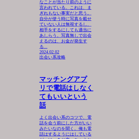
なことが当たり前のように
言われている。これは、ま
ぎれもない事実だと思う。
自分が使う時に写真を載せ
ていない人は無視するし、
相手をするにしても適当に
あしらう。写真無しで出会
えるのは、お金が発生す
る...
2024.02.02
出会い系攻略
マッチングアプ
リで電話はしなく
てもいいという
話
よく出会い系のコツで、電
話を会う前にした方がいい
みたいなのを聞く。俺も電
話はするようにはしている