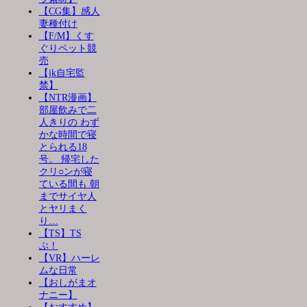
【CG集】感人
妻種付け
【F/M】くす
ぐりペット競
売
【jk自宅監
禁】
【NTR漫画】
部屋飲みで二
人きりの わず
かな時間で寝
とられる18
号。 帰宅した
クリ○ンが寝
ている間も 朝
までサイヤ人
とヤリまく
り…
【TS】TS
ぶ！
【VR】ハーレ
ムな日常
【おしがまオ
ナニー】