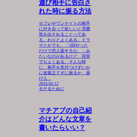
遊び相手に告白さ
れた時に振る方法
セフレやワンナイトの相手
に付き合って欲しいと雰囲
気を出されることってあ
る。わりとよくある。ドラ
マとかでも、「1回やった
だけで恋人面するな。」み
たいなのがあるけど、現実
でもよくある。そんな時
に、相手を気付つけずいか
に波風立てずに振るか。遊
び人...
2024.04.12
モテるために
マチアプの自己紹
介はどんな文章を
書いたらいい？