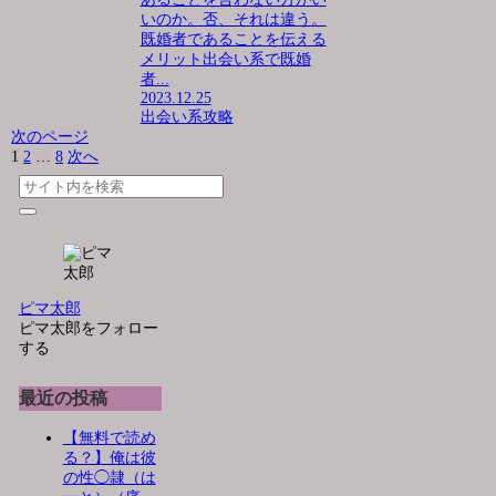
いのか。否、それは違う。
既婚者であることを伝える
メリット出会い系で既婚
者...
2023.12.25
出会い系攻略
次のページ
1
2
…
8
次へ
ピマ太郎
ピマ太郎をフォロー
する
最近の投稿
【無料で読め
る？】俺は彼
の性◯隷（は