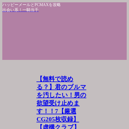
ハッピーメールとPCMAXを攻略
出会い系！一騎当千
【無料で読め
る？】君のブルマ
を汚したい！男の
欲望受け止めま
す！！7【厳選
CG205枚収録】
【虚構クラブ】