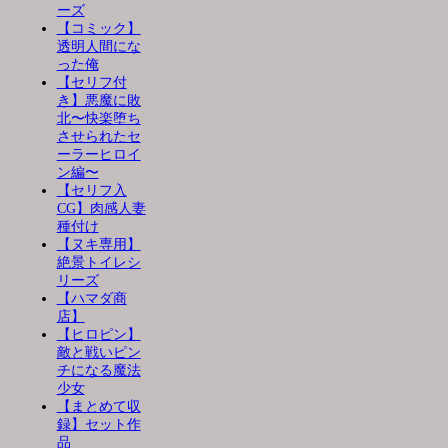
ーズ
【コミック】
透明人間にな
った俺
【セリフ付
き】悪魔に敗
北〜快楽堕ち
させられたセ
ーラーヒロイ
ン編〜
【セリフ入
CG】肉感人妻
種付け
【ヌキ専用】
絶景トイレシ
リーズ
【ハマダ商
店】
【ヒロピン】
敵と戦いピン
チになる魔法
少女
【まとめて収
録】セット作
品