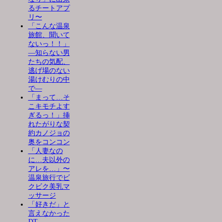
るチートアプ
リ〜
「こんな温泉
旅館、聞いて
ないっ！！」
―知らない男
たちの気配、
逃げ場のない
湯けむりの中
で―
「まって…そ
こキモチよす
ぎるっ！」挿
れたがりな契
約カノジョの
奥をコンコン
「人妻なの
に…夫以外の
アレを…」〜
温泉旅行でビ
クビク美乳マ
ッサージ
「好きだ」と
言えなかった
DT