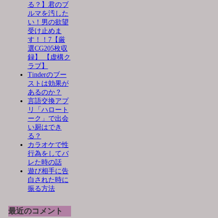
る？】君のブ
ルマを汚した
い！男の欲望
受け止めま
す！！7【厳
選CG205枚収
録】 【虚構ク
ラブ】
Tinderのブー
ストは効果が
あるのか？
言語交換アプ
リ「ハロート
ーク」で出会
い厨はでき
る？
カラオケで性
行為をしてバ
レた時の話
遊び相手に告
白された時に
振る方法
最近のコメント