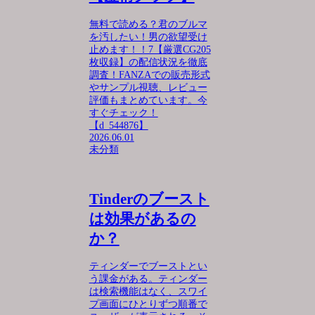
無料で読める？君のブルマ
を汚したい！男の欲望受け
止めます！！7【厳選CG205
枚収録】の配信状況を徹底
調査！FANZAでの販売形式
やサンプル視聴、レビュー
評価もまとめています。今
すぐチェック！
【d_544876】
2026.06.01
未分類
Tinderのブースト
は効果があるの
か？
ティンダーでブーストとい
う課金がある。ティンダー
は検索機能はなく、スワイ
プ画面にひとりずつ順番で