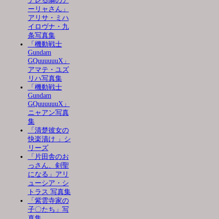
デレる隣のア
ーリャさん」
アリサ・ミハ
イロヴナ・九
条写真集
「機動戦士
Gundam
GQuuuuuuX」
アマテ・ユズ
リハ写真集
「機動戦士
Gundam
GQuuuuuuX」
ニャアン写真
集
「清楚彼女の
快楽漬け 」シ
リーズ
「片田舎のお
っさん、剣聖
になる」アリ
ューシア・シ
トラス 写真集
「紫雲寺家の
子〇たち」写
真集