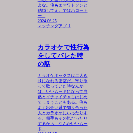
よな。俺もエマワトソンと
結婚してえ。ではハロート
ー...
2024.06.25
マッチングアプリ
カラオケで性行為
をしてバレた時
の話
カラオケボックスは二人き
りになれる密室だ。寄り添
って歌っていた時なんか
は、いいムードになって自
然とイチャイチャしはじめ
てしまうこともある。俺も
よく出会い系で知り合った
人とカラオケにいったりす
る。相手もその気だったり
するから、なんかいいムー
ド...