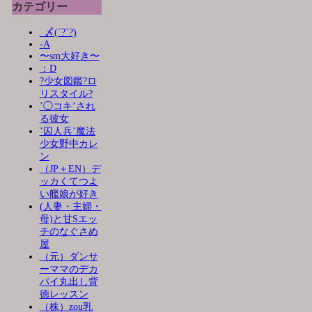
カテゴリー
_〆(´?`?)
-A
〜sm大好き〜
：D
?少女図鑑?ロ
リスタイル?
’◯コキ’され
る彼女
’囚人兵’魔法
少女野中カレ
ン
（JP＋EN）デ
ッカくてつよ
い艦娘が好き
(人妻・主婦・
母)と甘Sエッ
チのなぐさめ
屋
（元）ダンサ
ーママのデカ
パイ丸出し背
徳レッスン
（株）zou乳