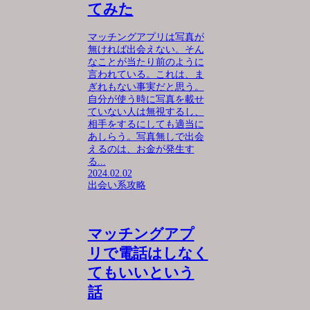
てみた
マッチングアプリは写真が
無ければ出会えない。そん
なことが当たり前のように
言われている。これは、ま
ぎれもない事実だと思う。
自分が使う時に写真を載せ
ていない人は無視するし、
相手をするにしても適当に
あしらう。写真無しで出会
えるのは、お金が発生す
る...
2024.02.02
出会い系攻略
マッチングアプ
リで電話はしなく
てもいいという
話