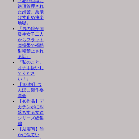
『犯罪組織に
絶頂管理され
た婦警、薬漬
け寸止め快楽
地獄』
『男の娘が同
級生女子二人
からフラット
貞操帯で残酷
射精禁止され
る話』
『私のこと、
オナホ扱いし
てくださ
い！』
【100均】つ
んぽこ製作委
員会
【40作品】デ
カチンポに即
落ちする女達
シリーズ総集
編
【AI実写】誰
かに似てい