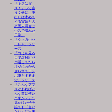
「キスはダ
メ！」って言
うくせに、中
出しは求めて
くる実妹との
恋愛未満セッ
〇スで壊れた
日常。
「クソガ〇ハ
ーレム」シリ
ーズ
「ゴミを見る
目で塩対応パ
パ活してたら
オジにわから
せられてチン
ポ堕ちするま
で」シリーズ
「こんなアプ
リがあればど
んな事に使い
ますか？」〜
見かけた子を
誰でも「言い
なり」に出来