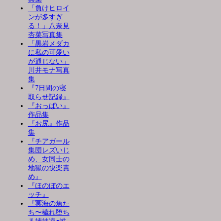
「負けヒロイ
ンが多すぎ
る！」八奈見
杏菜写真集
「黒岩メダカ
に私の可愛い
が通じない」
川井モナ写真
集
『7日間の寝
取らせ記録』
『おっぱい』
作品集
『お尻』作品
集
『チアガール
集団レズいじ
め、女同士の
地獄の快楽責
め』
『ほのぼのエ
ッチ』
『冥海の魚た
ち〜穢れ堕ち