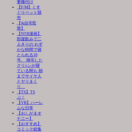
妻種付け
【F/M】くす
ぐりペット競
売
【jk自宅監
禁】
【NTR漫画】
部屋飲みで二
人きりの わず
かな時間で寝
とられる18
号。 帰宅した
クリ○ンが寝
ている間も 朝
までサイヤ人
とヤリまく
り…
【TS】TS
ぶ！
【VR】ハーレ
ムな日常
【おしがまオ
ナニー】
【おすすめ】
コミック総集