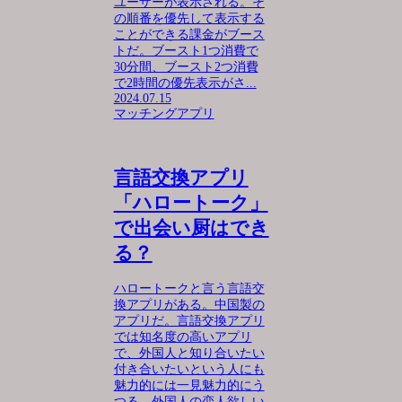
ユーザーが表示される。そ
の順番を優先して表示する
ことができる課金がブース
トだ。ブースト1つ消費で
30分間、ブースト2つ消費
で2時間の優先表示がさ...
2024.07.15
マッチングアプリ
言語交換アプリ
「ハロートーク」
で出会い厨はでき
る？
ハロートークと言う言語交
換アプリがある。中国製の
アプリだ。言語交換アプリ
では知名度の高いアプリ
で、外国人と知り合いたい
付き合いたいという人にも
魅力的には一見魅力的にう
つる。外国人の恋人欲しい