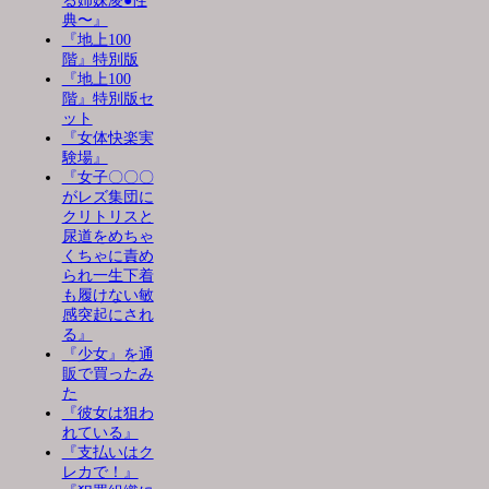
る姉妹凌●性
典〜』
『地上100
階』特別版
『地上100
階』特別版セ
ット
『女体快楽実
験場』
『女子〇〇〇
がレズ集団に
クリトリスと
尿道をめちゃ
くちゃに責め
られ一生下着
も履けない敏
感突起にされ
る』
『少女』を通
販で買ったみ
た
『彼女は狙わ
れている』
『支払いはク
レカで！』