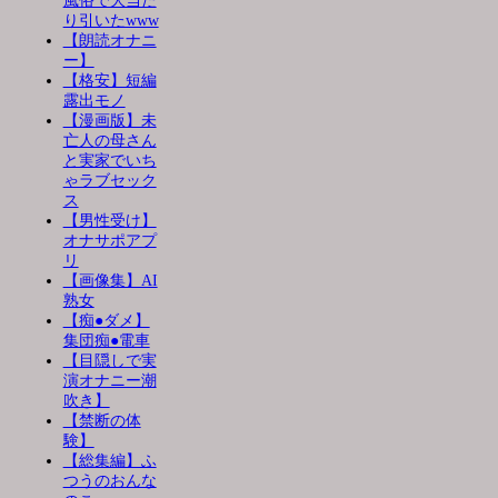
風俗で大当た
り引いたwww
【朗読オナニ
ー】
【格安】短編
露出モノ
【漫画版】未
亡人の母さん
と実家でいち
ゃラブセック
ス
【男性受け】
オナサポアプ
リ
【画像集】AI
熟女
【痴●ダメ】
集団痴●電車
【目隠しで実
演オナニー潮
吹き】
【禁断の体
験】
【総集編】ふ
つうのおんな