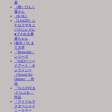
業
（萌）ぴんく
屋さん
［K=K］
［Live2D］ふ
たなりサキュ
バスにレズレ
●プされる勇
者ちゃん
[新作！]たま
て大学
「BegieAde」
シリーズ
「SAOーソー
ドアート・オ
ンラインー
（Sword Art
Online）」作
品
「To LOVEる
-とらぶる-」
作品
「アイドルマ
スターシャイ
ニーカラー