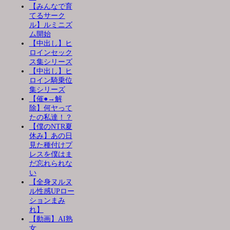
【みんなで育
てるサーク
ル】ルミニズ
ム開始
【中出し】ヒ
ロインセック
ス集シリーズ
【中出し】ヒ
ロイン騎乗位
集シリーズ
【催●→解
除】何ヤって
たの私達！？
【僕のNTR夏
休み】あの日
見た種付けプ
レスを僕はま
だ忘れられな
い
【全身ヌルヌ
ル性感UPロー
ションまみ
れ】
【動画】AI熟
女