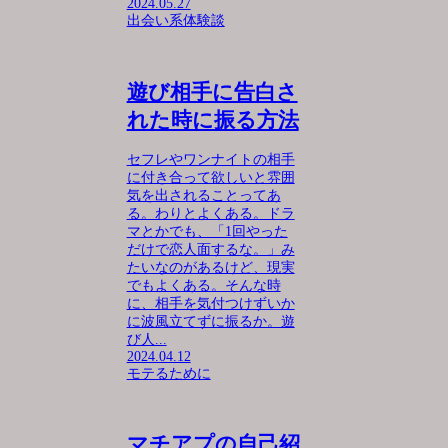
2024.05.27
出会い系体験談
遊び相手に告白さ
れた時に振る方法
セフレやワンナイトの相手
に付き合って欲しいと雰囲
気を出されることってあ
る。わりとよくある。ドラ
マとかでも、「1回やった
だけで恋人面するな。」み
たいなのがあるけど、現実
でもよくある。そんな時
に、相手を気付つけずいか
に波風立てずに振るか。遊
び人...
2024.04.12
モテるために
マチアプの自己紹