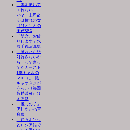
「妻を抱いて
くれない
か？」上司命
令は憧れの女
（ひと）との
不貞SEX
「彼女、お借
りします」水
原千鶴写真集
「挿れたら絶
対許さないか
ら」って言っ
てたカースト
1軍ギャルの
マ○コに、陰
キャオタクが
うっかり毎回
超特濃種付け
する話
「推しの子」
黒川あかね写
真集
「時々ボソッ
とロシア語で