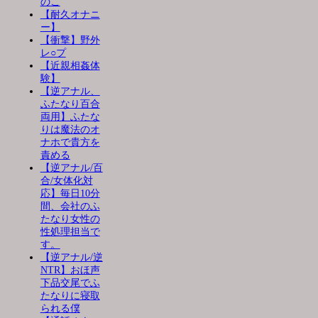
のこ
【耐久オナニ
ー】
【衝撃】野外
レ○プ
【近親相姦体
験】
【逆アナル、
ふたなり百合
両用】ふたな
りは魔法のオ
ナホで貴方を
責める
【逆アナル/百
合/女体化対
応】毎日10分
間、会社のふ
たなり女性の
性処理担当で
す。
【逆アナル/逆
NTR】おほ声
下品交尾でふ
たなりに寝取
られる僕