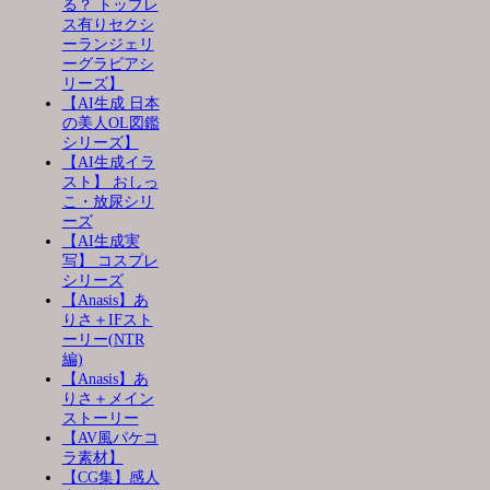
る？ トップレ
ス有りセクシ
ーランジェリ
ーグラビアシ
リーズ】
【AI生成 日本
の美人OL図鑑
シリーズ】
【AI生成イラ
スト】 おしっ
こ・放尿シリ
ーズ
【AI生成実
写】 コスプレ
シリーズ
【Anasis】あ
りさ＋IFスト
ーリー(NTR
編)
【Anasis】あ
りさ＋メイン
ストーリー
【AV風パケコ
ラ素材】
【CG集】感人