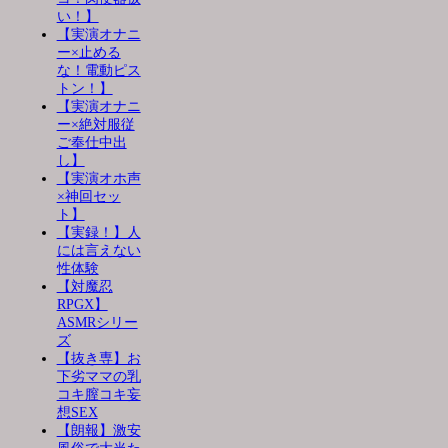
い！】
【実演オナニ
ー×止める
な！電動ピス
トン！】
【実演オナニ
ー×絶対服従
ご奉仕中出
し】
【実演オホ声
×神回セッ
ト】
【実録！】人
には言えない
性体験
【対魔忍
RPGX】
ASMRシリー
ズ
【抜き専】お
下劣ママの乳
コキ膣コキ妄
想SEX
【朗報】激安