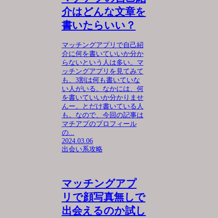
介はどんな文章を
書いたらいい？
マッチングアプリで自己紹
介に何を書いていいか分か
らないという人は多い。マ
ッチングアプリを見てみて
も、3割は何も書いていな
い人がいる。なかには、何
を書いていいか分かりませ
んー。とだけ書いている人
も。なので、今回の記事は
マチアプのプロフィール
の...
2024.03.06
出会い系攻略
マッチングアプ
リで顔写真無しで
出会えるのか試し