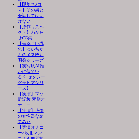
【即堕ち2コ
マ】その男と
会話してはい
けない
【原作リスペ
クト】わから
せCG集
【媚薬＊巨乳
化】ゆいちゃ
んのメス堕ち
開発シリーズ
【実写風AI誰
かに似てい
る？ セクシー
グラビアシリ
ーズ】
【実演】マゾ
雌調教 変態オ
ナニー
【実演】声優
の女性器なめ
てみた
【実演オナニ
ー×敗北マン
コ！肉便器扱