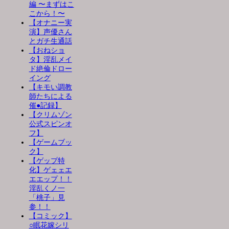
編 〜まずはこ
こから！〜
【オナニー実
演】声優さん
とガチ生通話
【おねショ
タ】淫乱メイ
ド絶倫ドロー
イング
【キモい調教
師たちによる
催●記録】
【クリムゾン
公式スピンオ
フ】
【ゲームブッ
ク】
【ゲップ特
化】ゲェェエ
エエップ！！
淫乱くノ一
「桃子」見
参！！
【コミック】
○眠花嫁シリ