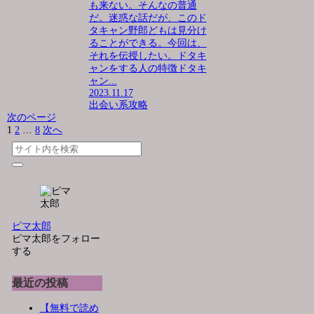
も来ない。そんなの普通
だ。迷惑な話だが、このド
タキャン野郎どもは見分け
ることができる。今回は、
それを伝授したい。ドタキ
ャンをする人の特徴ドタキ
ャン...
2023.11.17
出会い系攻略
次のページ
1
2
…
8
次へ
ピマ太郎
ピマ太郎をフォロー
する
最近の投稿
【無料で読め