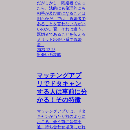
だがしかし、既婚者であっ
たら、法的にも倫理的にも
相手が及び腰になることは
明らかだ。では、既婚者で
あることを言わない方がい
いのか。否、それは違う。
既婚者であることを伝える
メリット出会い系で既婚
者...
2023.12.25
出会い系攻略
マッチングアプ
リでドタキャン
する人は事前に分
かる！その特徴
マッチングアプリは、ドタ
キャンが当たり前のように
おこる。会う前に音信不
通。待ち合わせ場所にだれ