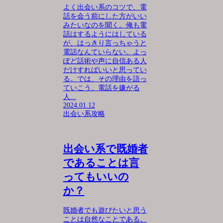
よく出会い系のコツで、電
話を会う前にした方がいい
みたいなのを聞く。俺も電
話はするようにはしている
が、はっきり言っちゃうと
電話なんていらない。よっ
ぽど話術や声に自信ある人
だけすればいいと思ってい
る。では、その理由を語っ
ていこう。電話を嫌がる
人...
2024.01.12
出会い系攻略
出会い系で既婚者
であることは言
ってもいいの
か？
既婚者でも遊びたいと思う
ことは自然なことである。