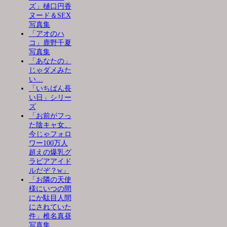
ズ」樋口円香
ヌード＆SEX
写真集
「アオのハ
コ」鹿野千夏
写真集
「あなたの」
じゃダメみた
い…
「いちばん長
い日」シリー
ズ
「お前がフっ
た陰キャ女、
今じゃフォロ
ワー100万人
超えの爆乳グ
ラビアアイド
ルだぞ？w」
「お隣の天使
様にいつの間
にか駄目人間
にされていた
件」椎名真昼
写真集