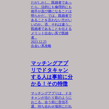
だがしかし、既婚者であっ
たら、法的にも倫理的にも
相手が及び腰になることは
明らかだ。では、既婚者で
あることを言わない方がい
いのか。否、それは違う。
既婚者であることを伝える
メリット出会い系で既婚
者...
2023.12.25
出会い系攻略
マッチングアプ
リでドタキャン
する人は事前に分
かる！その特徴
マッチングアプリは、ドタ
キャンが当たり前のように
おこる。会う前に音信不
通。待ち合わせ場所にだれ