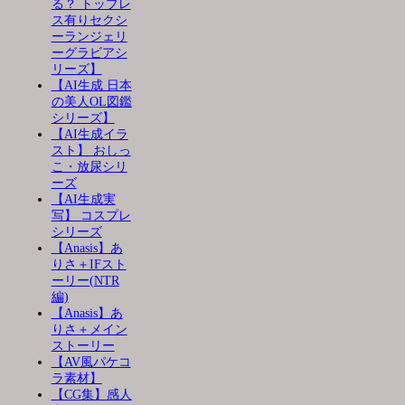
る？ トップレ
ス有りセクシ
ーランジェリ
ーグラビアシ
リーズ】
【AI生成 日本
の美人OL図鑑
シリーズ】
【AI生成イラ
スト】 おしっ
こ・放尿シリ
ーズ
【AI生成実
写】 コスプレ
シリーズ
【Anasis】あ
りさ＋IFスト
ーリー(NTR
編)
【Anasis】あ
りさ＋メイン
ストーリー
【AV風パケコ
ラ素材】
【CG集】感人