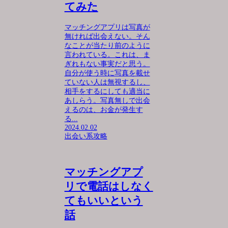
てみた
マッチングアプリは写真が
無ければ出会えない。そん
なことが当たり前のように
言われている。これは、ま
ぎれもない事実だと思う。
自分が使う時に写真を載せ
ていない人は無視するし、
相手をするにしても適当に
あしらう。写真無しで出会
えるのは、お金が発生す
る...
2024.02.02
出会い系攻略
マッチングアプ
リで電話はしなく
てもいいという
話