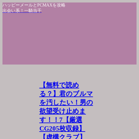
ハッピーメールとPCMAXを攻略
出会い系！一騎当千
【無料で読め
る？】君のブルマ
を汚したい！男の
欲望受け止めま
す！！7【厳選
CG205枚収録】
【虚構クラブ】