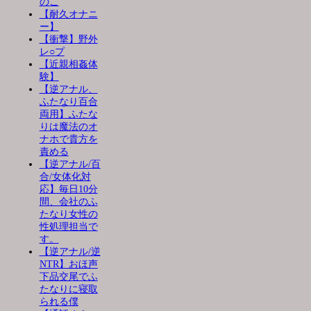
のこ
【耐久オナニ
ー】
【衝撃】野外
レ○プ
【近親相姦体
験】
【逆アナル、
ふたなり百合
両用】ふたな
りは魔法のオ
ナホで貴方を
責める
【逆アナル/百
合/女体化対
応】毎日10分
間、会社のふ
たなり女性の
性処理担当で
す。
【逆アナル/逆
NTR】おほ声
下品交尾でふ
たなりに寝取
られる僕