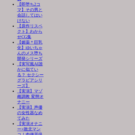
【即堕ち2コ
マ】その男と
会話してはい
けない
【原作リスペ
クト】わから
せCG集
【媚薬＊巨乳
化】ゆいちゃ
んのメス堕ち
開発シリーズ
【実写風AI誰
かに似てい
る？ セクシー
グラビアシリ
ーズ】
【実演】マゾ
雌調教 変態オ
ナニー
【実演】声優
の女性器なめ
てみた
【実演オナニ
ー×敗北マン
コ！肉便器扱