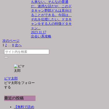
も来ない。そんなの普通
だ。迷惑な話だが、このド
タキャン野郎どもは見分け
ることができる。今回は、
それを伝授したい。ドタキ
ャンをする人の特徴ドタキ
ャン...
2023.11.17
出会い系攻略
次のページ
1
2
…
8
次へ
ピマ太郎
ピマ太郎をフォロー
する
最近の投稿
【無料で読め