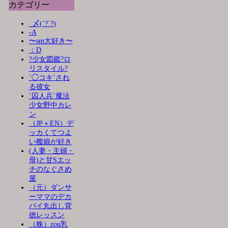
カテゴリー
_〆(´?`?)
-A
〜sm大好き〜
：D
?少女図鑑?ロ
リスタイル?
’◯コキ’され
る彼女
’囚人兵’魔法
少女野中カレ
ン
（JP＋EN）デ
ッカくてつよ
い艦娘が好き
(人妻・主婦・
母)と甘Sエッ
チのなぐさめ
屋
（元）ダンサ
ーママのデカ
パイ丸出し背
徳レッスン
（株）zou乳