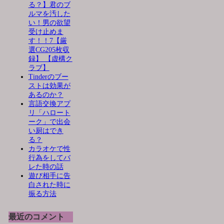
る？】君のブ
ルマを汚した
い！男の欲望
受け止めま
す！！7【厳
選CG205枚収
録】 【虚構ク
ラブ】
Tinderのブー
ストは効果が
あるのか？
言語交換アプ
リ「ハロート
ーク」で出会
い厨はでき
る？
カラオケで性
行為をしてバ
レた時の話
遊び相手に告
白された時に
振る方法
最近のコメント