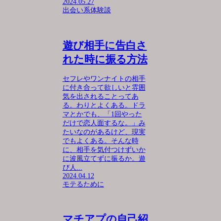
2024.05.27
出会い系体験談
遊び相手に告白さ
れた時に振る方法
セフレやワンナイトの相手
に付き合って欲しいと雰囲
気を出されることってあ
る。わりとよくある。ドラ
マとかでも、「1回やった
だけで恋人面するな。」み
たいなのがあるけど、現実
でもよくある。そんな時
に、相手を気付つけずいか
に波風立てずに振るか。遊
び人...
2024.04.12
モテるために
マチアプの自己紹