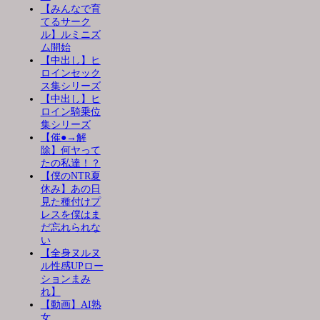
【みんなで育
てるサーク
ル】ルミニズ
ム開始
【中出し】ヒ
ロインセック
ス集シリーズ
【中出し】ヒ
ロイン騎乗位
集シリーズ
【催●→解
除】何ヤって
たの私達！？
【僕のNTR夏
休み】あの日
見た種付けプ
レスを僕はま
だ忘れられな
い
【全身ヌルヌ
ル性感UPロー
ションまみ
れ】
【動画】AI熟
女