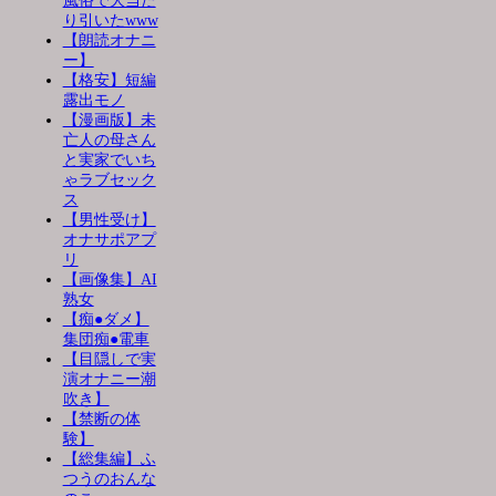
風俗で大当た
り引いたwww
【朗読オナニ
ー】
【格安】短編
露出モノ
【漫画版】未
亡人の母さん
と実家でいち
ゃラブセック
ス
【男性受け】
オナサポアプ
リ
【画像集】AI
熟女
【痴●ダメ】
集団痴●電車
【目隠しで実
演オナニー潮
吹き】
【禁断の体
験】
【総集編】ふ
つうのおんな