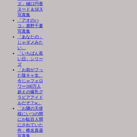
ズ」樋口円香
ヌード＆SEX
写真集
「アオのハ
コ」鹿野千夏
写真集
「あなたの」
じゃダメみた
い…
「いちばん長
い日」シリー
ズ
「お前がフっ
た陰キャ女、
今じゃフォロ
ワー100万人
超えの爆乳グ
ラビアアイド
ルだぞ？w」
「お隣の天使
様にいつの間
にか駄目人間
にされていた
件」椎名真昼
写真集