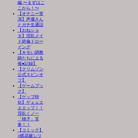
編 〜まずはこ
こから！〜
【オナニー実
演】声優さん
とガチ生通話
【おねショ
タ】淫乱メイ
ド絶倫ドロー
イング
【キモい調教
師たちによる
催●記録】
【クリムゾン
公式スピンオ
フ】
【ゲームブッ
ク】
【ゲップ特
化】ゲェェエ
エエップ！！
淫乱くノ一
「桃子」見
参！！
【コミック】
○眠花嫁シリ