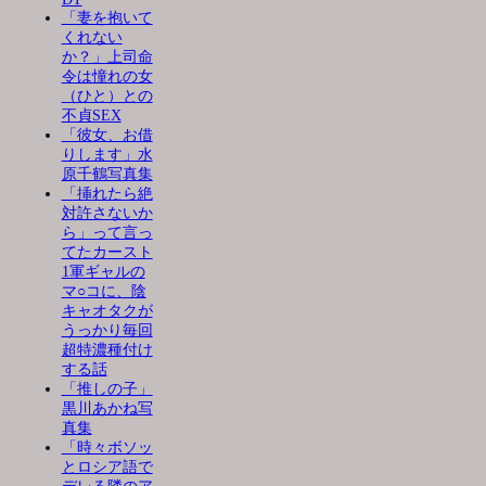
「妻を抱いて
くれない
か？」上司命
令は憧れの女
（ひと）との
不貞SEX
「彼女、お借
りします」水
原千鶴写真集
「挿れたら絶
対許さないか
ら」って言っ
てたカースト
1軍ギャルの
マ○コに、陰
キャオタクが
うっかり毎回
超特濃種付け
する話
「推しの子」
黒川あかね写
真集
「時々ボソッ
とロシア語で