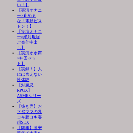
い！】
【実演オナニ
ー×止める
な！電動ピス
トン！】
【実演オナニ
ー×絶対服従
ご奉仕中出
し】
【実演オホ声
×神回セッ
ト】
【実録！】人
には言えない
性体験
【対魔忍
RPGX】
ASMRシリー
ズ
【抜き専】お
下劣ママの乳
コキ膣コキ妄
想SEX
【朗報】激安