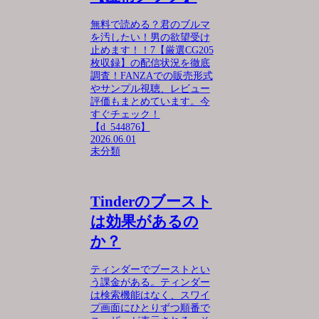
無料で読める？君のブルマ
を汚したい！男の欲望受け
止めます！！7【厳選CG205
枚収録】の配信状況を徹底
調査！FANZAでの販売形式
やサンプル視聴、レビュー
評価もまとめています。今
すぐチェック！
【d_544876】
2026.06.01
未分類
Tinderのブースト
は効果があるの
か？
ティンダーでブーストとい
う課金がある。ティンダー
は検索機能はなく、スワイ
プ画面にひとりずつ順番で