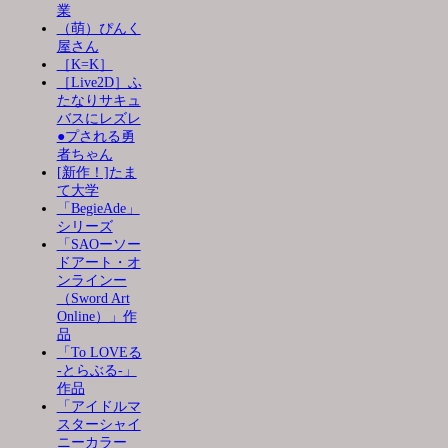
業
（萌）ぴんく
屋さん
［K=K］
［Live2D］ふ
たなりサキュ
バスにレズレ
●プされる勇
者ちゃん
[新作！]たま
て大学
「BegieAde」
シリーズ
「SAOーソー
ドアート・オ
ンラインー
（Sword Art
Online）」作
品
「To LOVEる
-とらぶる-」
作品
「アイドルマ
スターシャイ
ニーカラー