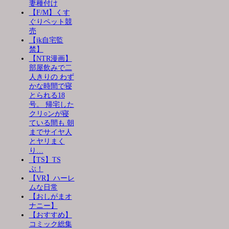
妻種付け
【F/M】くす
ぐりペット競
売
【jk自宅監
禁】
【NTR漫画】
部屋飲みで二
人きりの わず
かな時間で寝
とられる18
号。 帰宅した
クリ○ンが寝
ている間も 朝
までサイヤ人
とヤリまく
り…
【TS】TS
ぶ！
【VR】ハーレ
ムな日常
【おしがまオ
ナニー】
【おすすめ】
コミック総集