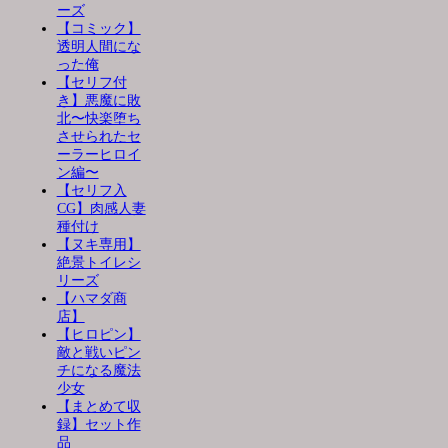
ーズ
【コミック】
透明人間にな
った俺
【セリフ付
き】悪魔に敗
北〜快楽堕ち
させられたセ
ーラーヒロイ
ン編〜
【セリフ入
CG】肉感人妻
種付け
【ヌキ専用】
絶景トイレシ
リーズ
【ハマダ商
店】
【ヒロピン】
敵と戦いピン
チになる魔法
少女
【まとめて収
録】セット作
品