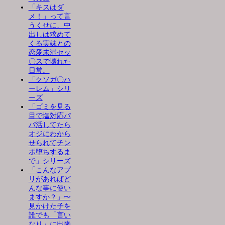
「キスはダ
メ！」って言
うくせに、中
出しは求めて
くる実妹との
恋愛未満セッ
〇スで壊れた
日常。
「クソガ〇ハ
ーレム」シリ
ーズ
「ゴミを見る
目で塩対応パ
パ活してたら
オジにわから
せられてチン
ポ堕ちするま
で」シリーズ
「こんなアプ
リがあればど
んな事に使い
ますか？」〜
見かけた子を
誰でも「言い
なり」に出来