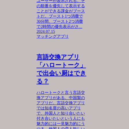
ユーザーが表示される。そ
の順番を優先して表示する
ことができる課金がブース
トだ。ブースト1つ消費で
30分間、ブースト2つ消費
で2時間の優先表示がさ...
2024.07.15
マッチングアプリ
言語交換アプリ
「ハロートーク」
で出会い厨はでき
る？
ハロートークと言う言語交
換アプリがある。中国製の
アプリだ。言語交換アプリ
では知名度の高いアプリ
で、外国人と知り合いたい
付き合いたいという人にも
魅力的には一見魅力的にう
つる。外国人の恋人欲しい