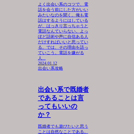
よく出会い系のコツで、電
話を会う前にした方がいい
みたいなのを聞く。俺も電
話はするようにはしている
が、はっきり言っちゃうと
電話なんていらない。よっ
ぽど話術や声に自信ある人
だけすればいいと思ってい
る。では、その理由を語っ
ていこう。電話を嫌がる
人...
2024.01.12
出会い系攻略
出会い系で既婚者
であることは言
ってもいいの
か？
既婚者でも遊びたいと思う
ことは自然なことである。