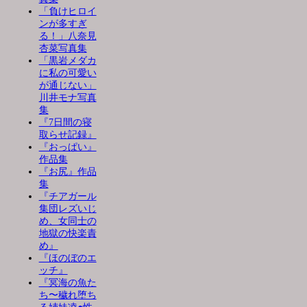
「負けヒロイ
ンが多すぎ
る！」八奈見
杏菜写真集
「黒岩メダカ
に私の可愛い
が通じない」
川井モナ写真
集
『7日間の寝
取らせ記録』
『おっぱい』
作品集
『お尻』作品
集
『チアガール
集団レズいじ
め、女同士の
地獄の快楽責
め』
『ほのぼのエ
ッチ』
『冥海の魚た
ち〜穢れ堕ち