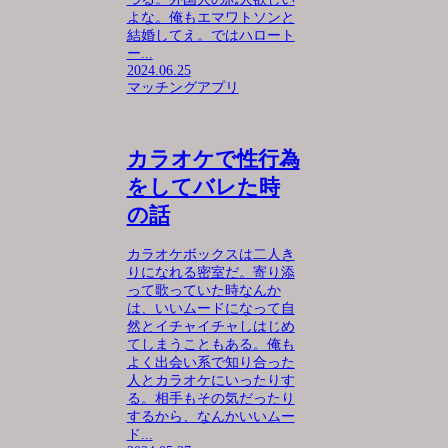
よな。俺もエマワトソンと
結婚してえ。ではハロート
ー...
2024.06.25
マッチングアプリ
カラオケで性行為
をしてバレた時
の話
カラオケボックスは二人き
りになれる密室だ。寄り添
って歌っていた時なんか
は、いいムードになって自
然とイチャイチャしはじめ
てしまうこともある。俺も
よく出会い系で知り合った
人とカラオケにいったりす
る。相手もその気だったり
するから、なんかいいムー
ド...