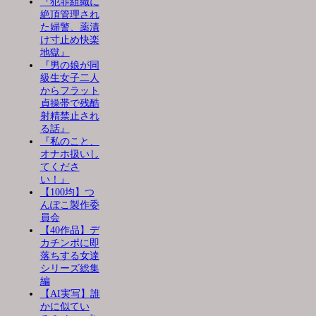
『犯罪組織に
絶頂管理され
た婦警、薬漬
け寸止め快楽
地獄』
『男の娘が同
級生女子二人
からフラット
貞操帯で残酷
射精禁止され
る話』
『私のこと、
オナホ扱いし
てくださ
い！』
【100均】つ
んぽこ製作委
員会
【40作品】デ
カチンポに即
落ちする女達
シリーズ総集
編
【AI実写】誰
かに似てい