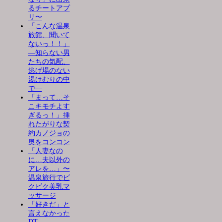
るチートアプ
リ〜
「こんな温泉
旅館、聞いて
ないっ！！」
―知らない男
たちの気配、
逃げ場のない
湯けむりの中
で―
「まって…そ
こキモチよす
ぎるっ！」挿
れたがりな契
約カノジョの
奥をコンコン
「人妻なの
に…夫以外の
アレを…」〜
温泉旅行でビ
クビク美乳マ
ッサージ
「好きだ」と
言えなかった
DT