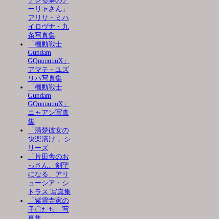
デレる隣のア
ーリャさん」
アリサ・ミハ
イロヴナ・九
条写真集
「機動戦士
Gundam
GQuuuuuuX」
アマテ・ユズ
リハ写真集
「機動戦士
Gundam
GQuuuuuuX」
ニャアン写真
集
「清楚彼女の
快楽漬け 」シ
リーズ
「片田舎のお
っさん、剣聖
になる」アリ
ューシア・シ
トラス 写真集
「紫雲寺家の
子〇たち」写
真集