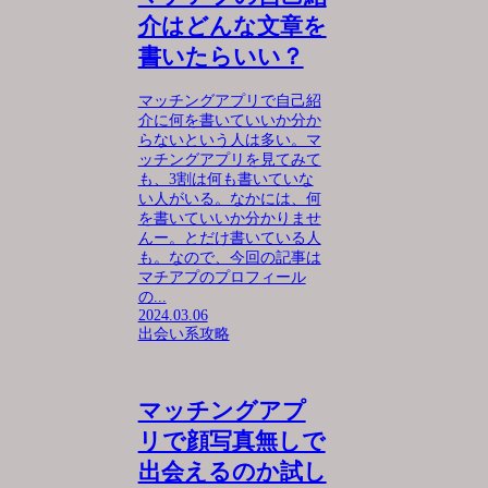
介はどんな文章を
書いたらいい？
マッチングアプリで自己紹
介に何を書いていいか分か
らないという人は多い。マ
ッチングアプリを見てみて
も、3割は何も書いていな
い人がいる。なかには、何
を書いていいか分かりませ
んー。とだけ書いている人
も。なので、今回の記事は
マチアプのプロフィール
の...
2024.03.06
出会い系攻略
マッチングアプ
リで顔写真無しで
出会えるのか試し