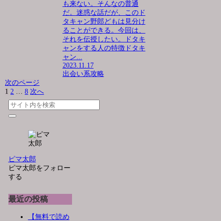
も来ない。そんなの普通
だ。迷惑な話だが、このド
タキャン野郎どもは見分け
ることができる。今回は、
それを伝授したい。ドタキ
ャンをする人の特徴ドタキ
ャン...
2023.11.17
出会い系攻略
次のページ
1
2
…
8
次へ
ピマ太郎
ピマ太郎をフォロー
する
最近の投稿
【無料で読め