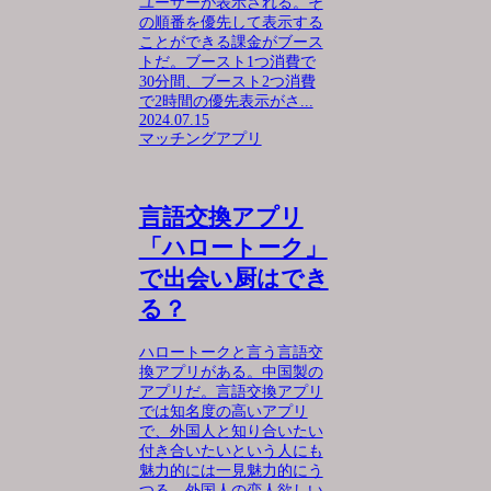
ユーザーが表示される。そ
の順番を優先して表示する
ことができる課金がブース
トだ。ブースト1つ消費で
30分間、ブースト2つ消費
で2時間の優先表示がさ...
2024.07.15
マッチングアプリ
言語交換アプリ
「ハロートーク」
で出会い厨はでき
る？
ハロートークと言う言語交
換アプリがある。中国製の
アプリだ。言語交換アプリ
では知名度の高いアプリ
で、外国人と知り合いたい
付き合いたいという人にも
魅力的には一見魅力的にう
つる。外国人の恋人欲しい