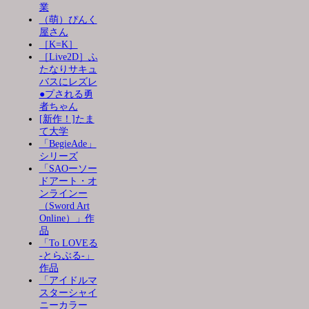
業
（萌）ぴんく
屋さん
［K=K］
［Live2D］ふ
たなりサキュ
バスにレズレ
●プされる勇
者ちゃん
[新作！]たま
て大学
「BegieAde」
シリーズ
「SAOーソー
ドアート・オ
ンラインー
（Sword Art
Online）」作
品
「To LOVEる
-とらぶる-」
作品
「アイドルマ
スターシャイ
ニーカラー