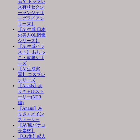
る？ トップレ
ス有りセクシ
ーランジェリ
ーグラビアシ
リーズ】
【AI生成 日本
の美人OL図鑑
シリーズ】
【AI生成イラ
スト】 おしっ
こ・放尿シリ
ーズ
【AI生成実
写】 コスプレ
シリーズ
【Anasis】あ
りさ＋IFスト
ーリー(NTR
編)
【Anasis】あ
りさ＋メイン
ストーリー
【AV風パケコ
ラ素材】
【CG集】感人