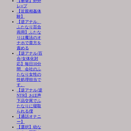
【衝撃】野外
レ○プ
【近親相姦体
験】
【逆アナル、
ふたなり百合
両用】ふたな
りは魔法のオ
ナホで貴方を
責める
【逆アナル/百
合/女体化対
応】毎日10分
間、会社のふ
たなり女性の
性処理担当で
す。
【逆アナル/逆
NTR】おほ声
下品交尾でふ
たなりに寝取
られる僕
【通話オナニ
ー】
【選択】幼な