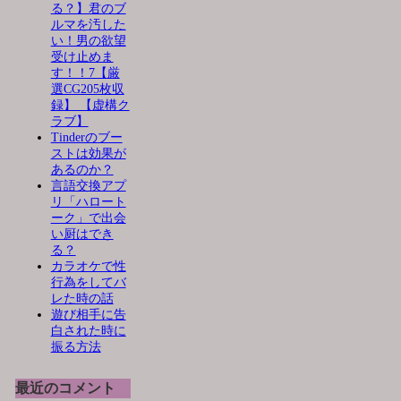
る？】君のブ
ルマを汚した
い！男の欲望
受け止めま
す！！7【厳
選CG205枚収
録】 【虚構ク
ラブ】
Tinderのブー
ストは効果が
あるのか？
言語交換アプ
リ「ハロート
ーク」で出会
い厨はでき
る？
カラオケで性
行為をしてバ
レた時の話
遊び相手に告
白された時に
振る方法
最近のコメント