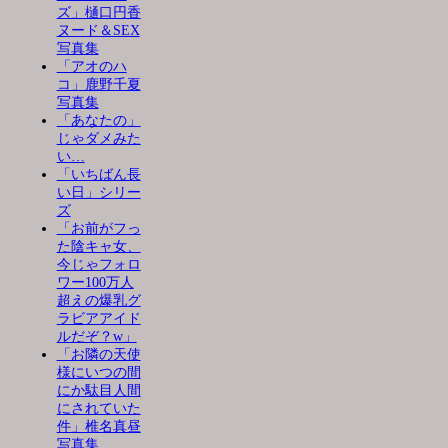
ズ」樋口円香
ヌード＆SEX
写真集
「アオのハ
コ」鹿野千夏
写真集
「あなたの」
じゃダメみた
い…
「いちばん長
い日」シリー
ズ
「お前がフっ
た陰キャ女、
今じゃフォロ
ワー100万人
超えの爆乳グ
ラビアアイド
ルだぞ？w」
「お隣の天使
様にいつの間
にか駄目人間
にされていた
件」椎名真昼
写真集