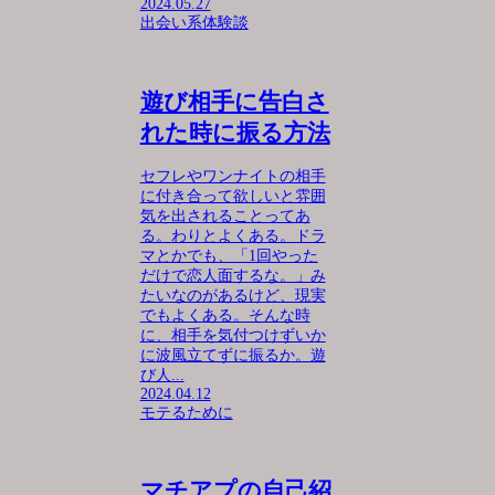
2024.05.27
出会い系体験談
遊び相手に告白さ
れた時に振る方法
セフレやワンナイトの相手
に付き合って欲しいと雰囲
気を出されることってあ
る。わりとよくある。ドラ
マとかでも、「1回やった
だけで恋人面するな。」み
たいなのがあるけど、現実
でもよくある。そんな時
に、相手を気付つけずいか
に波風立てずに振るか。遊
び人...
2024.04.12
モテるために
マチアプの自己紹