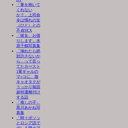
「妻を抱いて
くれない
か？」上司命
令は憧れの女
（ひと）との
不貞SEX
「彼女、お借
りします」水
原千鶴写真集
「挿れたら絶
対許さないか
ら」って言っ
てたカースト
1軍ギャルの
マ○コに、陰
キャオタクが
うっかり毎回
超特濃種付け
する話
「推しの子」
黒川あかね写
真集
「時々ボソッ
とロシア語で