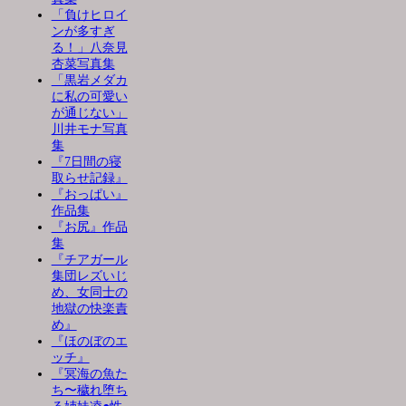
「負けヒロイ
ンが多すぎ
る！」八奈見
杏菜写真集
「黒岩メダカ
に私の可愛い
が通じない」
川井モナ写真
集
『7日間の寝
取らせ記録』
『おっぱい』
作品集
『お尻』作品
集
『チアガール
集団レズいじ
め、女同士の
地獄の快楽責
め』
『ほのぼのエ
ッチ』
『冥海の魚た
ち〜穢れ堕ち