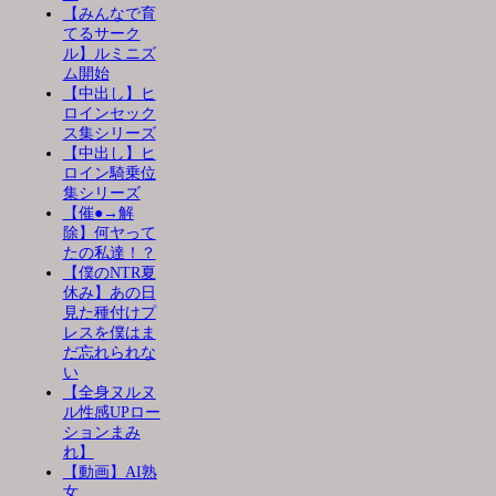
【みんなで育
てるサーク
ル】ルミニズ
ム開始
【中出し】ヒ
ロインセック
ス集シリーズ
【中出し】ヒ
ロイン騎乗位
集シリーズ
【催●→解
除】何ヤって
たの私達！？
【僕のNTR夏
休み】あの日
見た種付けプ
レスを僕はま
だ忘れられな
い
【全身ヌルヌ
ル性感UPロー
ションまみ
れ】
【動画】AI熟
女