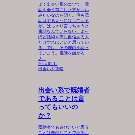
よく出会い系のコツで、電
話を会う前にした方がいい
みたいなのを聞く。俺も電
話はするようにはしている
が、はっきり言っちゃうと
電話なんていらない。よっ
ぽど話術や声に自信ある人
だけすればいいと思ってい
る。では、その理由を語っ
ていこう。電話を嫌がる
人...
2024.01.12
出会い系攻略
出会い系で既婚者
であることは言
ってもいいの
か？
既婚者でも遊びたいと思う
ことは自然なことである。