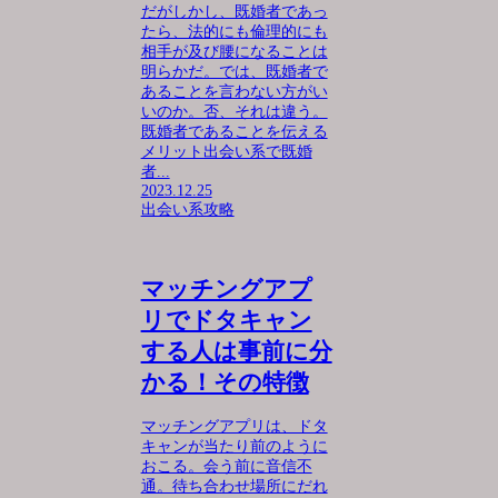
だがしかし、既婚者であっ
たら、法的にも倫理的にも
相手が及び腰になることは
明らかだ。では、既婚者で
あることを言わない方がい
いのか。否、それは違う。
既婚者であることを伝える
メリット出会い系で既婚
者...
2023.12.25
出会い系攻略
マッチングアプ
リでドタキャン
する人は事前に分
かる！その特徴
マッチングアプリは、ドタ
キャンが当たり前のように
おこる。会う前に音信不
通。待ち合わせ場所にだれ