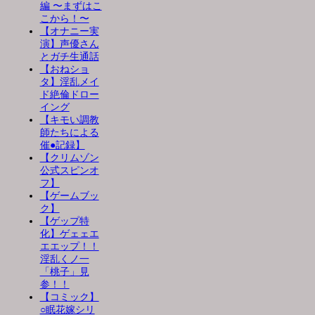
編 〜まずはこ
こから！〜
【オナニー実
演】声優さん
とガチ生通話
【おねショ
タ】淫乱メイ
ド絶倫ドロー
イング
【キモい調教
師たちによる
催●記録】
【クリムゾン
公式スピンオ
フ】
【ゲームブッ
ク】
【ゲップ特
化】ゲェェエ
エエップ！！
淫乱くノ一
「桃子」見
参！！
【コミック】
○眠花嫁シリ