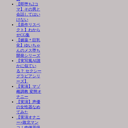
【即堕ち2コ
マ】その男と
会話してはい
けない
【原作リスペ
クト】わから
せCG集
【媚薬＊巨乳
化】ゆいちゃ
んのメス堕ち
開発シリーズ
【実写風AI誰
かに似てい
る？ セクシー
グラビアシリ
ーズ】
【実演】マゾ
雌調教 変態オ
ナニー
【実演】声優
の女性器なめ
てみた
【実演オナニ
ー×敗北マン
コ！肉便器扱