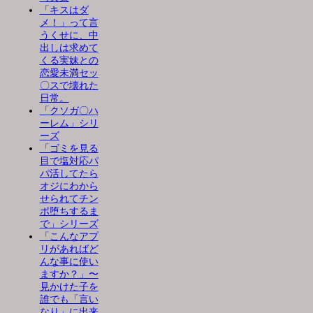
「キスはダ
メ！」って言
うくせに、中
出しは求めて
くる実妹との
恋愛未満セッ
〇スで壊れた
日常。
「クソガ〇ハ
ーレム」シリ
ーズ
「ゴミを見る
目で塩対応パ
パ活してたら
オジにわから
せられてチン
ポ堕ちするま
で」シリーズ
「こんなアプ
リがあればど
んな事に使い
ますか？」〜
見かけた子を
誰でも「言い
なり」に出来