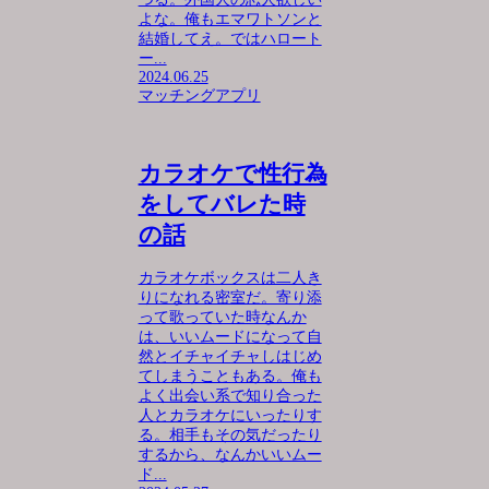
よな。俺もエマワトソンと
結婚してえ。ではハロート
ー...
2024.06.25
マッチングアプリ
カラオケで性行為
をしてバレた時
の話
カラオケボックスは二人き
りになれる密室だ。寄り添
って歌っていた時なんか
は、いいムードになって自
然とイチャイチャしはじめ
てしまうこともある。俺も
よく出会い系で知り合った
人とカラオケにいったりす
る。相手もその気だったり
するから、なんかいいムー
ド...