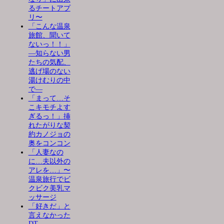
るチートアプ
リ〜
「こんな温泉
旅館、聞いて
ないっ！！」
―知らない男
たちの気配、
逃げ場のない
湯けむりの中
で―
「まって…そ
こキモチよす
ぎるっ！」挿
れたがりな契
約カノジョの
奥をコンコン
「人妻なの
に…夫以外の
アレを…」〜
温泉旅行でビ
クビク美乳マ
ッサージ
「好きだ」と
言えなかった
DT