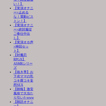
い！】
【実演オナニ
ー×止める
な！電動ピス
トン！】
【実演オナニ
ー×絶対服従
ご奉仕中出
し】
【実演オホ声
×神回セッ
ト】
【対魔忍
RPGX】
ASMRシリー
ズ
【抜き専】お
下劣ママの乳
コキ膣コキ妄
想SEX
【朗報】激安
風俗で大当た
り引いたwww
【朗読オナニ