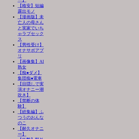
ー】
【格安】短編
露出モノ
【漫画版】未
亡人の母さん
と実家でいち
ゃラブセック
ス
【男性受け】
オナサポアプ
リ
【画像集】AI
熟女
【痴●ダメ】
集団痴●電車
【目隠しで実
演オナニー潮
吹き】
【禁断の体
験】
【総集編】ふ
つうのおんな
のこ
【耐久オナニ
ー】