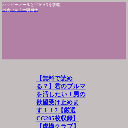
ハッピーメールとPCMAXを攻略
出会い系！一騎当千
【無料で読め
る？】君のブルマ
を汚したい！男の
欲望受け止めま
す！！7【厳選
CG205枚収録】
【虚構クラブ】