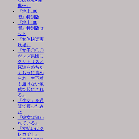
る姉妹凌●性
典〜』
『地上100
階』特別版
『地上100
階』特別版セ
ット
『女体快楽実
験場』
『女子〇〇〇
がレズ集団に
クリトリスと
尿道をめちゃ
くちゃに責め
られ一生下着
も履けない敏
感突起にされ
る』
『少女』を通
販で買ったみ
た
『彼女は狙わ
れている』
『支払いはク
レカで！』