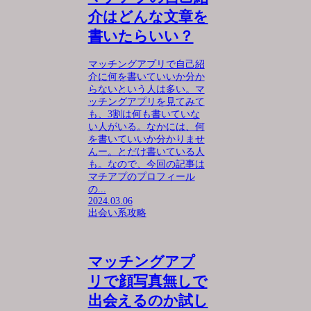
介はどんな文章を
書いたらいい？
マッチングアプリで自己紹
介に何を書いていいか分か
らないという人は多い。マ
ッチングアプリを見てみて
も、3割は何も書いていな
い人がいる。なかには、何
を書いていいか分かりませ
んー。とだけ書いている人
も。なので、今回の記事は
マチアプのプロフィール
の...
2024.03.06
出会い系攻略
マッチングアプ
リで顔写真無しで
出会えるのか試し