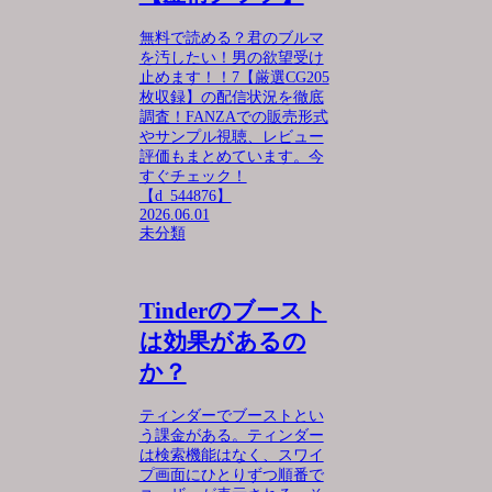
無料で読める？君のブルマ
を汚したい！男の欲望受け
止めます！！7【厳選CG205
枚収録】の配信状況を徹底
調査！FANZAでの販売形式
やサンプル視聴、レビュー
評価もまとめています。今
すぐチェック！
【d_544876】
2026.06.01
未分類
Tinderのブースト
は効果があるの
か？
ティンダーでブーストとい
う課金がある。ティンダー
は検索機能はなく、スワイ
プ画面にひとりずつ順番で