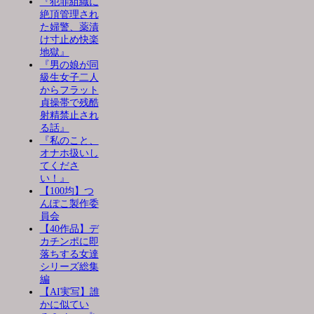
『犯罪組織に
絶頂管理され
た婦警、薬漬
け寸止め快楽
地獄』
『男の娘が同
級生女子二人
からフラット
貞操帯で残酷
射精禁止され
る話』
『私のこと、
オナホ扱いし
てくださ
い！』
【100均】つ
んぽこ製作委
員会
【40作品】デ
カチンポに即
落ちする女達
シリーズ総集
編
【AI実写】誰
かに似てい