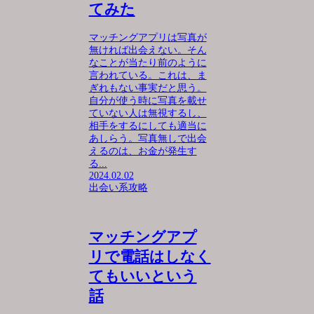
てみた
マッチングアプリは写真が
無ければ出会えない。そん
なことが当たり前のように
言われている。これは、ま
ぎれもない事実だと思う。
自分が使う時に写真を載せ
ていない人は無視するし、
相手をするにしても適当に
あしらう。写真無しで出会
えるのは、お金が発生す
る...
2024.02.02
出会い系攻略
マッチングアプ
リで電話はしなく
てもいいという
話