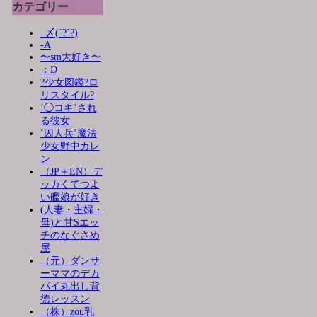
カテゴリー
_〆(´?`?)
-A
〜sm大好き〜
：D
?少女図鑑?ロ
リスタイル?
’◯コキ’され
る彼女
’囚人兵’魔法
少女野中カレ
ン
（JP＋EN）デ
ッカくてつよ
い艦娘が好き
(人妻・主婦・
母)と甘Sエッ
チのなぐさめ
屋
（元）ダンサ
ーママのデカ
パイ丸出し背
徳レッスン
（株）zou乳