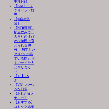
妻種付け
【F/M】くす
ぐりペット競
売
【jk自宅監
禁】
【NTR漫画】
部屋飲みで二
人きりの わず
かな時間で寝
とられる18
号。 帰宅した
クリ○ンが寝
ている間も 朝
までサイヤ人
とヤリまく
り…
【TS】TS
ぶ！
【VR】ハーレ
ムな日常
【おしがまオ
ナニー】
【おすすめ】
コミック総集