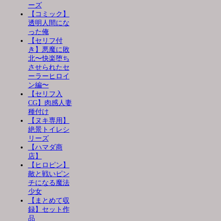
ーズ
【コミック】
透明人間にな
った俺
【セリフ付
き】悪魔に敗
北〜快楽堕ち
させられたセ
ーラーヒロイ
ン編〜
【セリフ入
CG】肉感人妻
種付け
【ヌキ専用】
絶景トイレシ
リーズ
【ハマダ商
店】
【ヒロピン】
敵と戦いピン
チになる魔法
少女
【まとめて収
録】セット作
品