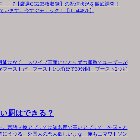
！！7【厳選CG205枚収録】の配信状況を徹底調査！
います。今すぐチェック！【d_544876】
機能はなく、スワイプ画面にひとりずつ順番でユーザーが
ブーストだ。ブースト1つ消費で30分間、ブースト2つ消
会い厨はできる？
だ。言語交換アプリでは知名度の高いアプリで、外国人と
的にうつる。外国人の恋人欲しいよな。俺もエマワトソン