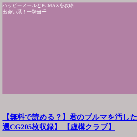
ハッピーメールとPCMAXを攻略
出会い系！一騎当千
【無料で読める？】君のブルマを汚した
選CG205枚収録】 【虚構クラブ】