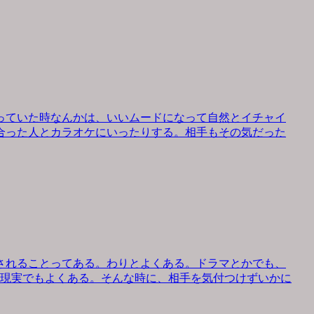
っていた時なんかは、いいムードになって自然とイチャイ
合った人とカラオケにいったりする。相手もその気だった
されることってある。わりとよくある。ドラマとかでも、
、現実でもよくある。そんな時に、相手を気付つけずいかに