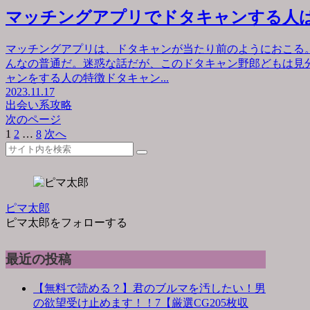
マッチングアプリでドタキャンする人
マッチングアプリは、ドタキャンが当たり前のようにおこる
んなの普通だ。迷惑な話だが、このドタキャン野郎どもは見
ャンをする人の特徴ドタキャン...
2023.11.17
出会い系攻略
次のページ
1
2
…
8
次へ
ピマ太郎
ピマ太郎をフォローする
最近の投稿
【無料で読める？】君のブルマを汚したい！男
の欲望受け止めます！！7【厳選CG205枚収