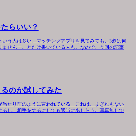
いたらいい？
という人は多い。マッチングアプリを見てみても、3割は何
りませんー。とだけ書いている人も。なので、今回の記事
えるのか試してみた
が当たり前のように言われている。これは、まぎれもない
するし、相手をするにしても適当にあしらう。写真無しで