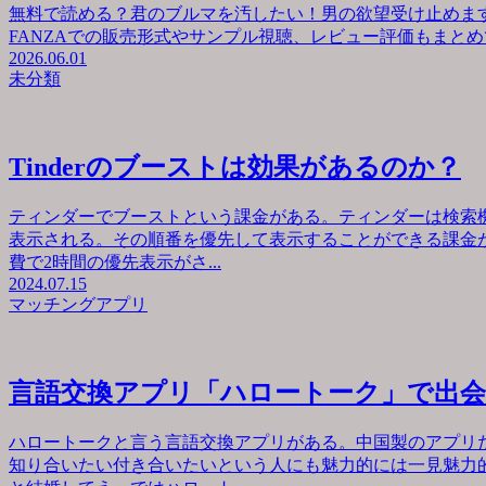
無料で読める？君のブルマを汚したい！男の欲望受け止めます
FANZAでの販売形式やサンプル視聴、レビュー評価もまとめて
2026.06.01
未分類
Tinderのブーストは効果があるのか？
ティンダーでブーストという課金がある。ティンダーは検索
表示される。その順番を優先して表示することができる課金が
費で2時間の優先表示がさ...
2024.07.15
マッチングアプリ
言語交換アプリ「ハロートーク」で出
ハロートークと言う言語交換アプリがある。中国製のアプリ
知り合いたい付き合いたいという人にも魅力的には一見魅力