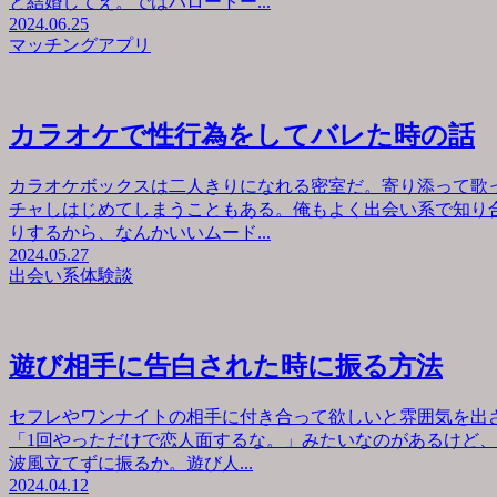
と結婚してえ。ではハロートー...
2024.06.25
マッチングアプリ
カラオケで性行為をしてバレた時の話
カラオケボックスは二人きりになれる密室だ。寄り添って歌
チャしはじめてしまうこともある。俺もよく出会い系で知り
りするから、なんかいいムード...
2024.05.27
出会い系体験談
遊び相手に告白された時に振る方法
セフレやワンナイトの相手に付き合って欲しいと雰囲気を出
「1回やっただけで恋人面するな。」みたいなのがあるけど
波風立てずに振るか。遊び人...
2024.04.12