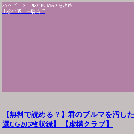
ハッピーメールとPCMAXを攻略
出会い系！一騎当千
【無料で読める？】君のブルマを汚した
選CG205枚収録】 【虚構クラブ】