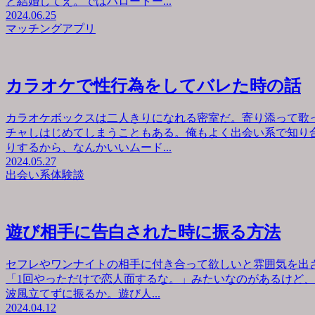
と結婚してえ。ではハロートー...
2024.06.25
マッチングアプリ
カラオケで性行為をしてバレた時の話
カラオケボックスは二人きりになれる密室だ。寄り添って歌
チャしはじめてしまうこともある。俺もよく出会い系で知り
りするから、なんかいいムード...
2024.05.27
出会い系体験談
遊び相手に告白された時に振る方法
セフレやワンナイトの相手に付き合って欲しいと雰囲気を出
「1回やっただけで恋人面するな。」みたいなのがあるけど
波風立てずに振るか。遊び人...
2024.04.12