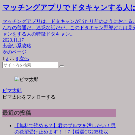
マッチングアプリでドタキャンする人
マッチングアプリは、ドタキャンが当たり前のようにおこる
んなの普通だ。迷惑な話だが、このドタキャン野郎どもは見
ャンをする人の特徴ドタキャン...
2023.11.17
出会い系攻略
次のページ
1
2
…
8
次へ
ピマ太郎
ピマ太郎をフォローする
最近の投稿
【無料で読める？】君のブルマを汚したい！男
の欲望受け止めます！！7【厳選CG205枚収