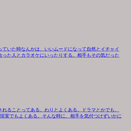
っていた時なんかは、いいムードになって自然とイチャイ
合った人とカラオケにいったりする。相手もその気だった
されることってある。わりとよくある。ドラマとかでも、
、現実でもよくある。そんな時に、相手を気付つけずいかに