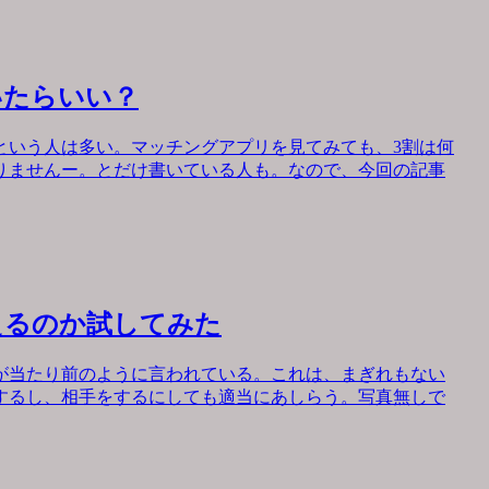
いたらいい？
という人は多い。マッチングアプリを見てみても、3割は何
りませんー。とだけ書いている人も。なので、今回の記事
えるのか試してみた
が当たり前のように言われている。これは、まぎれもない
するし、相手をするにしても適当にあしらう。写真無しで