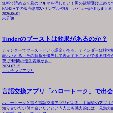
無料で読める？君のブルマを汚したい！男の欲望受け止めます
FANZAでの販売形式やサンプル視聴、レビュー評価もまとめて
2026.06.01
未分類
Tinderのブーストは効果があるのか？
ティンダーでブーストという課金がある。ティンダーは検索
表示される。その順番を優先して表示することができる課金が
費で2時間の優先表示がさ...
2024.07.15
マッチングアプリ
言語交換アプリ「ハロートーク」で出
ハロートークと言う言語交換アプリがある。中国製のアプリ
知り合いたい付き合いたいという人にも魅力的には一見魅力