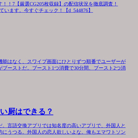
！！7【厳選CG205枚収録】の配信状況を徹底調査！
います。今すぐチェック！【d_544876】
機能はなく、スワイプ画面にひとりずつ順番でユーザーが
ブーストだ。ブースト1つ消費で30分間、ブースト2つ消
会い厨はできる？
だ。言語交換アプリでは知名度の高いアプリで、外国人と
的にうつる。外国人の恋人欲しいよな。俺もエマワトソン