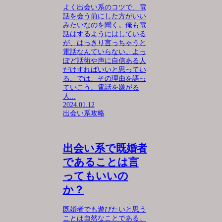
よく出会い系のコツで、電
話を会う前にした方がいい
みたいなのを聞く。俺も電
話はするようにはしている
が、はっきり言っちゃうと
電話なんていらない。よっ
ぽど話術や声に自信ある人
だけすればいいと思ってい
る。では、その理由を語っ
ていこう。電話を嫌がる
人...
2024.01.12
出会い系攻略
出会い系で既婚者
であることは言
ってもいいの
か？
既婚者でも遊びたいと思う
ことは自然なことである。