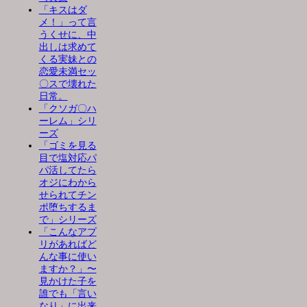
「キスはダ
メ！」って言
うくせに、中
出しは求めて
くる実妹との
恋愛未満セッ
〇スで壊れた
日常。
「クソガ〇ハ
ーレム」シリ
ーズ
「ゴミを見る
目で塩対応パ
パ活してたら
オジにわから
せられてチン
ポ堕ちするま
で」シリーズ
「こんなアプ
リがあればど
んな事に使い
ますか？」〜
見かけた子を
誰でも「言い
なり」に出来