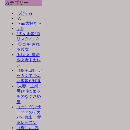
カテゴリー
_〆(´?`?)
-A
〜sm大好き〜
：D
?少女図鑑?ロ
リスタイル?
’◯コキ’され
る彼女
’囚人兵’魔法
少女野中カレ
ン
（JP＋EN）デ
ッカくてつよ
い艦娘が好き
(人妻・主婦・
母)と甘Sエッ
チのなぐさめ
屋
（元）ダンサ
ーママのデカ
パイ丸出し背
徳レッスン
（株）zou乳