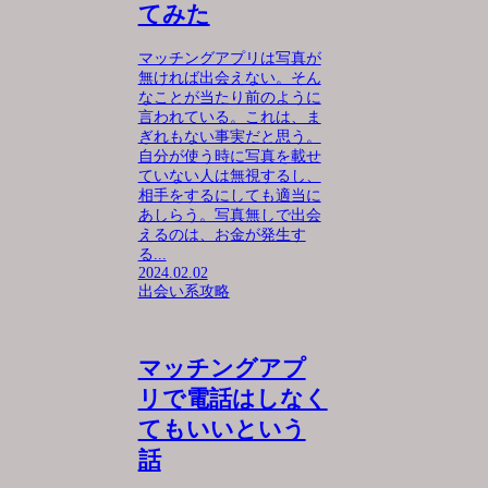
てみた
マッチングアプリは写真が
無ければ出会えない。そん
なことが当たり前のように
言われている。これは、ま
ぎれもない事実だと思う。
自分が使う時に写真を載せ
ていない人は無視するし、
相手をするにしても適当に
あしらう。写真無しで出会
えるのは、お金が発生す
る...
2024.02.02
出会い系攻略
マッチングアプ
リで電話はしなく
てもいいという
話