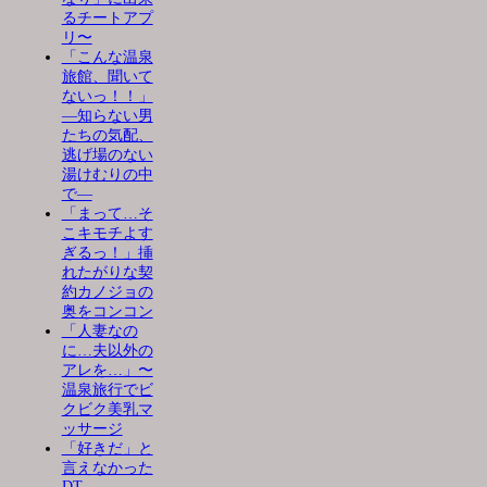
るチートアプ
リ〜
「こんな温泉
旅館、聞いて
ないっ！！」
―知らない男
たちの気配、
逃げ場のない
湯けむりの中
で―
「まって…そ
こキモチよす
ぎるっ！」挿
れたがりな契
約カノジョの
奥をコンコン
「人妻なの
に…夫以外の
アレを…」〜
温泉旅行でビ
クビク美乳マ
ッサージ
「好きだ」と
言えなかった
DT