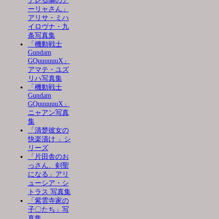
デレる隣のア
ーリャさん」
アリサ・ミハ
イロヴナ・九
条写真集
「機動戦士
Gundam
GQuuuuuuX」
アマテ・ユズ
リハ写真集
「機動戦士
Gundam
GQuuuuuuX」
ニャアン写真
集
「清楚彼女の
快楽漬け 」シ
リーズ
「片田舎のお
っさん、剣聖
になる」アリ
ューシア・シ
トラス 写真集
「紫雲寺家の
子〇たち」写
真集