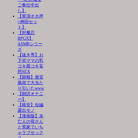
ご奉仕中出
し】
【実演オホ声
×神回セッ
ト】
【対魔忍
RPGX】
ASMRシリー
ズ
【抜き専】お
下劣ママの乳
コキ膣コキ妄
想SEX
【朗報】激安
風俗で大当た
り引いたwww
【朗読オナニ
ー】
【格安】短編
露出モノ
【漫画版】未
亡人の母さん
と実家でいち
ゃラブセック