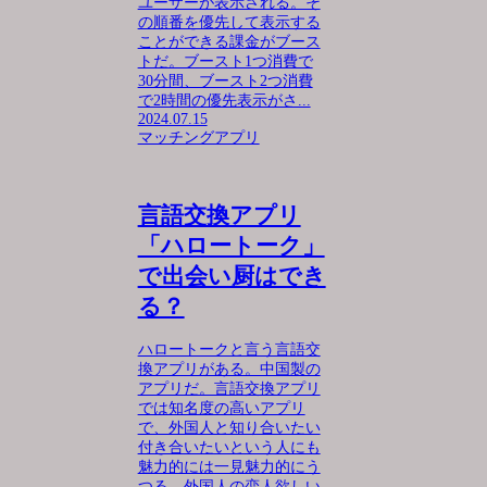
ユーザーが表示される。そ
の順番を優先して表示する
ことができる課金がブース
トだ。ブースト1つ消費で
30分間、ブースト2つ消費
で2時間の優先表示がさ...
2024.07.15
マッチングアプリ
言語交換アプリ
「ハロートーク」
で出会い厨はでき
る？
ハロートークと言う言語交
換アプリがある。中国製の
アプリだ。言語交換アプリ
では知名度の高いアプリ
で、外国人と知り合いたい
付き合いたいという人にも
魅力的には一見魅力的にう
つる。外国人の恋人欲しい