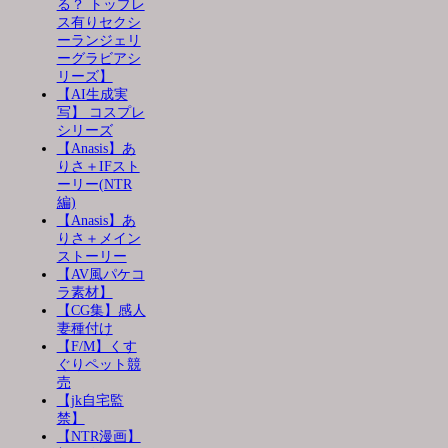
る？ トップレ
ス有りセクシ
ーランジェリ
ーグラビアシ
リーズ】
【AI生成実
写】 コスプレ
シリーズ
【Anasis】あ
りさ＋IFスト
ーリー(NTR
編)
【Anasis】あ
りさ＋メイン
ストーリー
【AV風パケコ
ラ素材】
【CG集】感人
妻種付け
【F/M】くす
ぐりペット競
売
【jk自宅監
禁】
【NTR漫画】