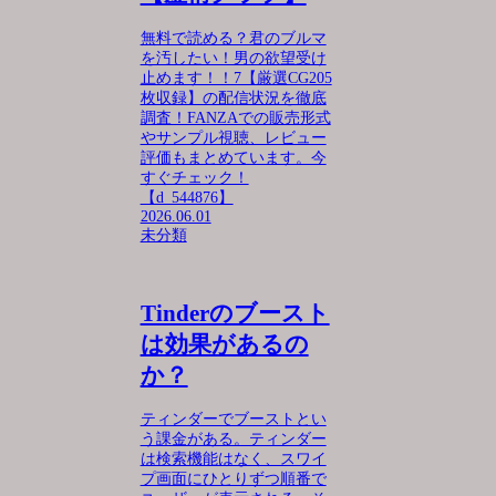
無料で読める？君のブルマ
を汚したい！男の欲望受け
止めます！！7【厳選CG205
枚収録】の配信状況を徹底
調査！FANZAでの販売形式
やサンプル視聴、レビュー
評価もまとめています。今
すぐチェック！
【d_544876】
2026.06.01
未分類
Tinderのブースト
は効果があるの
か？
ティンダーでブーストとい
う課金がある。ティンダー
は検索機能はなく、スワイ
プ画面にひとりずつ順番で