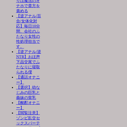
りは魔法のオ
ナホで貴方を
責める
【逆アナル/百
合/女体化対
応】毎日10分
間、会社のふ
たなり女性の
性処理担当で
す。
【逆アナル/逆
NTR】おほ声
下品交尾でふ
たなりに寝取
られる僕
【通話オナニ
ー】
【選択】幼な
じみの巨乳と
義妹の貧乳
【酩酊オナニ
ー】
【閲覧注意】
ゾンビ乱交セ
ックスパーテ