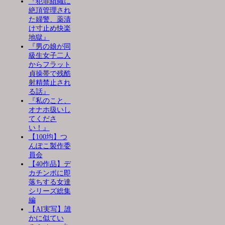
『犯罪組織に
絶頂管理され
た婦警、薬漬
け寸止め快楽
地獄』
『男の娘が同
級生女子二人
からフラット
貞操帯で残酷
射精禁止され
る話』
『私のこと、
オナホ扱いし
てくださ
い！』
【100均】つ
んぽこ製作委
員会
【40作品】デ
カチンポに即
落ちする女達
シリーズ総集
編
【AI実写】誰
かに似てい