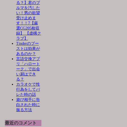
る？】君のブ
ルマを汚した
い！男の欲望
受け止めま
す！！7【厳
選CG205枚収
録】 【虚構ク
ラブ】
Tinderのブー
ストは効果が
あるのか？
言語交換アプ
リ「ハロート
ーク」で出会
い厨はでき
る？
カラオケで性
行為をしてバ
レた時の話
遊び相手に告
白された時に
振る方法
最近のコメント