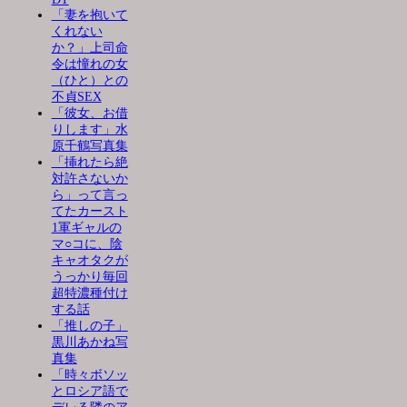
「妻を抱いて
くれない
か？」上司命
令は憧れの女
（ひと）との
不貞SEX
「彼女、お借
りします」水
原千鶴写真集
「挿れたら絶
対許さないか
ら」って言っ
てたカースト
1軍ギャルの
マ○コに、陰
キャオタクが
うっかり毎回
超特濃種付け
する話
「推しの子」
黒川あかね写
真集
「時々ボソッ
とロシア語で