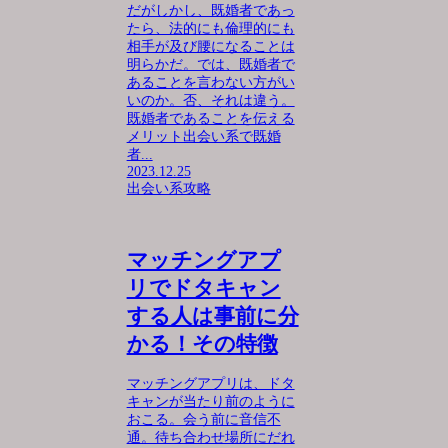
だがしかし、既婚者であっ
たら、法的にも倫理的にも
相手が及び腰になることは
明らかだ。では、既婚者で
あることを言わない方がい
いのか。否、それは違う。
既婚者であることを伝える
メリット出会い系で既婚
者...
2023.12.25
出会い系攻略
マッチングアプ
リでドタキャン
する人は事前に分
かる！その特徴
マッチングアプリは、ドタ
キャンが当たり前のように
おこる。会う前に音信不
通。待ち合わせ場所にだれ