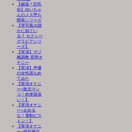
【媚薬＊巨乳
化】ゆいちゃ
んのメス堕ち
開発シリーズ
【実写風AI誰
かに似てい
る？ セクシー
グラビアシリ
ーズ】
【実演】マゾ
雌調教 変態オ
ナニー
【実演】声優
の女性器なめ
てみた
【実演オナニ
ー×敗北マン
コ！肉便器扱
い！】
【実演オナニ
ー×止める
な！電動ピス
トン！】
【実演オナニ
ー×絶対服従