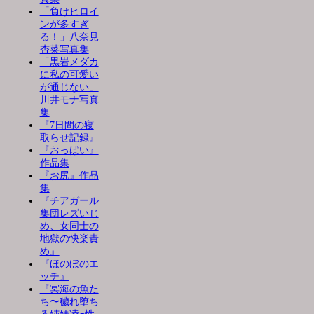
「負けヒロイ
ンが多すぎ
る！」八奈見
杏菜写真集
「黒岩メダカ
に私の可愛い
が通じない」
川井モナ写真
集
『7日間の寝
取らせ記録』
『おっぱい』
作品集
『お尻』作品
集
『チアガール
集団レズいじ
め、女同士の
地獄の快楽責
め』
『ほのぼのエ
ッチ』
『冥海の魚た
ち〜穢れ堕ち