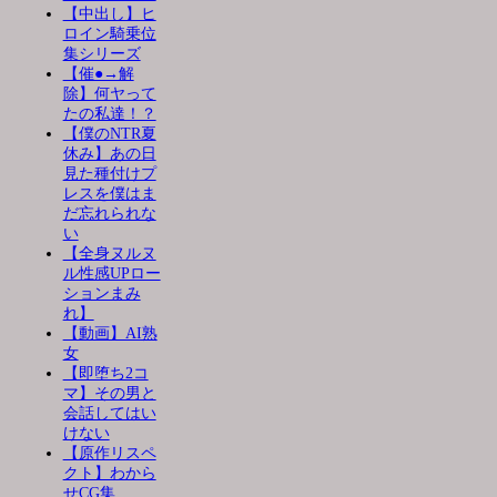
【中出し】ヒ
ロイン騎乗位
集シリーズ
【催●→解
除】何ヤって
たの私達！？
【僕のNTR夏
休み】あの日
見た種付けプ
レスを僕はま
だ忘れられな
い
【全身ヌルヌ
ル性感UPロー
ションまみ
れ】
【動画】AI熟
女
【即堕ち2コ
マ】その男と
会話してはい
けない
【原作リスペ
クト】わから
せCG集