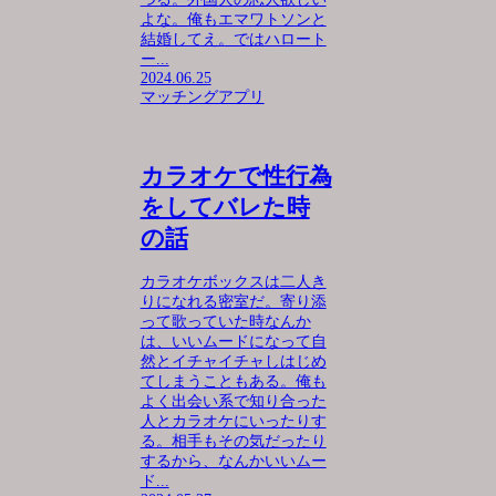
よな。俺もエマワトソンと
結婚してえ。ではハロート
ー...
2024.06.25
マッチングアプリ
カラオケで性行為
をしてバレた時
の話
カラオケボックスは二人き
りになれる密室だ。寄り添
って歌っていた時なんか
は、いいムードになって自
然とイチャイチャしはじめ
てしまうこともある。俺も
よく出会い系で知り合った
人とカラオケにいったりす
る。相手もその気だったり
するから、なんかいいムー
ド...