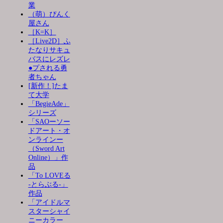
業
（萌）ぴんく
屋さん
［K=K］
［Live2D］ふ
たなりサキュ
バスにレズレ
●プされる勇
者ちゃん
[新作！]たま
て大学
「BegieAde」
シリーズ
「SAOーソー
ドアート・オ
ンラインー
（Sword Art
Online）」作
品
「To LOVEる
-とらぶる-」
作品
「アイドルマ
スターシャイ
ニーカラー