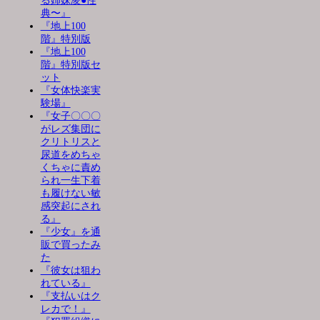
る姉妹凌●性
典〜』
『地上100
階』特別版
『地上100
階』特別版セ
ット
『女体快楽実
験場』
『女子〇〇〇
がレズ集団に
クリトリスと
尿道をめちゃ
くちゃに責め
られ一生下着
も履けない敏
感突起にされ
る』
『少女』を通
販で買ったみ
た
『彼女は狙わ
れている』
『支払いはク
レカで！』