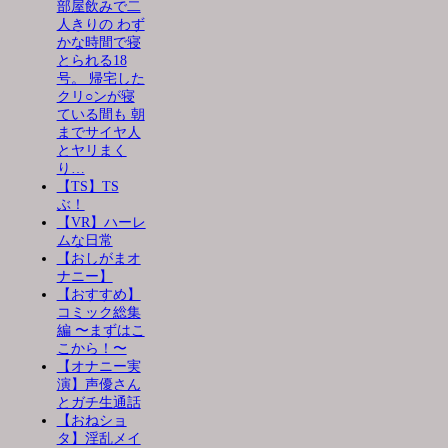
部屋飲みで二
人きりの わず
かな時間で寝
とられる18
号。 帰宅した
クリ○ンが寝
ている間も 朝
までサイヤ人
とヤリまく
り…
【TS】TS
ぶ！
【VR】ハーレ
ムな日常
【おしがまオ
ナニー】
【おすすめ】
コミック総集
編 〜まずはこ
こから！〜
【オナニー実
演】声優さん
とガチ生通話
【おねショ
タ】淫乱メイ