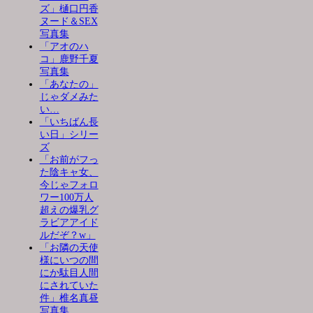
ズ」樋口円香
ヌード＆SEX
写真集
「アオのハ
コ」鹿野千夏
写真集
「あなたの」
じゃダメみた
い…
「いちばん長
い日」シリー
ズ
「お前がフっ
た陰キャ女、
今じゃフォロ
ワー100万人
超えの爆乳グ
ラビアアイド
ルだぞ？w」
「お隣の天使
様にいつの間
にか駄目人間
にされていた
件」椎名真昼
写真集