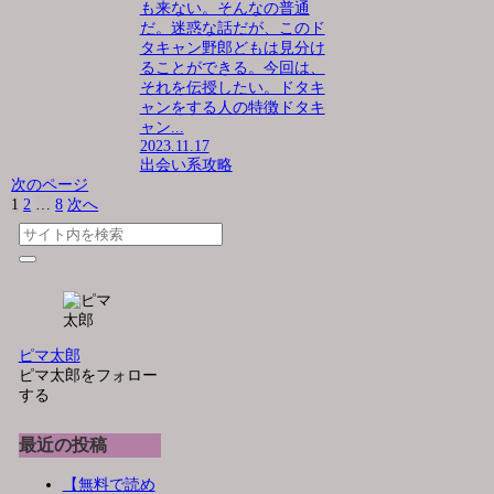
も来ない。そんなの普通
だ。迷惑な話だが、このド
タキャン野郎どもは見分け
ることができる。今回は、
それを伝授したい。ドタキ
ャンをする人の特徴ドタキ
ャン...
2023.11.17
出会い系攻略
次のページ
1
2
…
8
次へ
ピマ太郎
ピマ太郎をフォロー
する
最近の投稿
【無料で読め