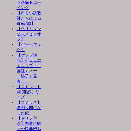
ド絶倫ドロー
イング
【キモい調教
師たちによる
催●記録】
【クリムゾン
公式スピンオ
フ】
【ゲームブッ
ク】
【ゲップ特
化】ゲェェエ
エエップ！！
淫乱くノ一
「桃子」見
参！！
【コミック】
○眠花嫁シリ
ーズ
【コミック】
透明人間にな
った俺
【セリフ付
き】悪魔に敗
北〜快楽堕ち