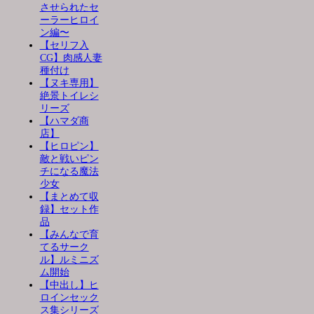
させられたセ
ーラーヒロイ
ン編〜
【セリフ入
CG】肉感人妻
種付け
【ヌキ専用】
絶景トイレシ
リーズ
【ハマダ商
店】
【ヒロピン】
敵と戦いピン
チになる魔法
少女
【まとめて収
録】セット作
品
【みんなで育
てるサーク
ル】ルミニズ
ム開始
【中出し】ヒ
ロインセック
ス集シリーズ