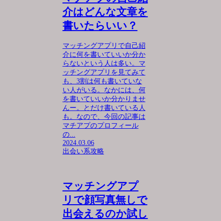
介はどんな文章を
書いたらいい？
マッチングアプリで自己紹
介に何を書いていいか分か
らないという人は多い。マ
ッチングアプリを見てみて
も、3割は何も書いていな
い人がいる。なかには、何
を書いていいか分かりませ
んー。とだけ書いている人
も。なので、今回の記事は
マチアプのプロフィール
の...
2024.03.06
出会い系攻略
マッチングアプ
リで顔写真無しで
出会えるのか試し