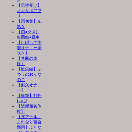
ス
【男性受け】
オナサポアプ
リ
【画像集】AI
熟女
【痴●ダメ】
集団痴●電車
【目隠しで実
演オナニー潮
吹き】
【禁断の体
験】
【総集編】ふ
つうのおんな
のこ
【耐久オナニ
ー】
【衝撃】野外
レ○プ
【近親相姦体
験】
【逆アナル、
ふたなり百合
両用】ふたな