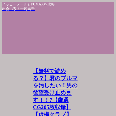
ハッピーメールとPCMAXを攻略
出会い系！一騎当千
【無料で読め
る？】君のブルマ
を汚したい！男の
欲望受け止めま
す！！7【厳選
CG205枚収録】
【虚構クラブ】