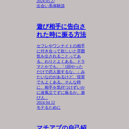
2024.05.27
出会い系体験談
遊び相手に告白さ
れた時に振る方法
セフレやワンナイトの相手
に付き合って欲しいと雰囲
気を出されることってあ
る。わりとよくある。ドラ
マとかでも、「1回やった
だけで恋人面するな。」み
たいなのがあるけど、現実
でもよくある。そんな時
に、相手を気付つけずいか
に波風立てずに振るか。遊
び人...
2024.04.12
モテるために
マチアプの自己紹