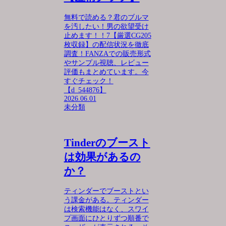
無料で読める？君のブルマ
を汚したい！男の欲望受け
止めます！！7【厳選CG205
枚収録】の配信状況を徹底
調査！FANZAでの販売形式
やサンプル視聴、レビュー
評価もまとめています。今
すぐチェック！
【d_544876】
2026.06.01
未分類
Tinderのブースト
は効果があるの
か？
ティンダーでブーストとい
う課金がある。ティンダー
は検索機能はなく、スワイ
プ画面にひとりずつ順番で