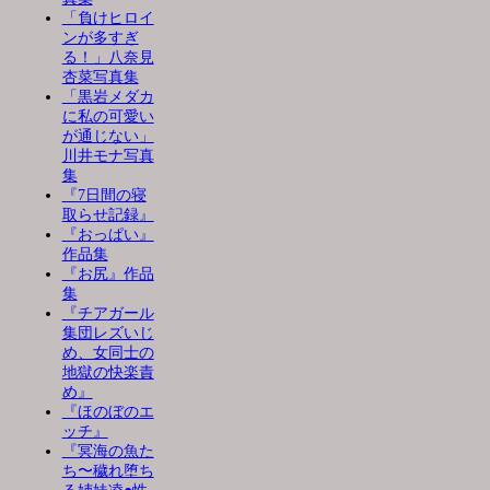
「負けヒロイ
ンが多すぎ
る！」八奈見
杏菜写真集
「黒岩メダカ
に私の可愛い
が通じない」
川井モナ写真
集
『7日間の寝
取らせ記録』
『おっぱい』
作品集
『お尻』作品
集
『チアガール
集団レズいじ
め、女同士の
地獄の快楽責
め』
『ほのぼのエ
ッチ』
『冥海の魚た
ち〜穢れ堕ち