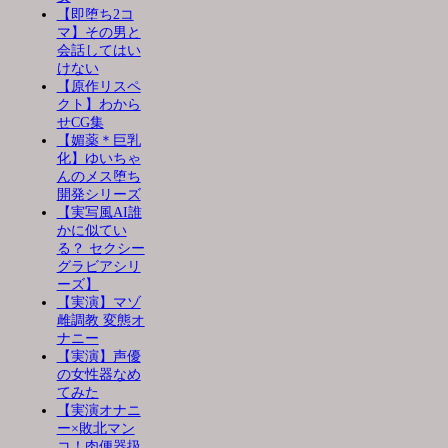
【即堕ち2コ
マ】その男と
会話してはい
けない
【原作リスペ
クト】わから
せCG集
【媚薬＊巨乳
化】ゆいちゃ
んのメス堕ち
開発シリーズ
【実写風AI誰
かに似てい
る？ セクシー
グラビアシリ
ーズ】
【実演】マゾ
雌調教 変態オ
ナニー
【実演】声優
の女性器なめ
てみた
【実演オナニ
ー×敗北マン
コ！肉便器扱