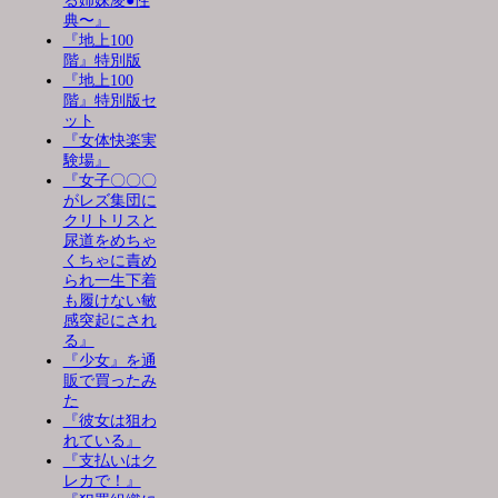
る姉妹凌●性
典〜』
『地上100
階』特別版
『地上100
階』特別版セ
ット
『女体快楽実
験場』
『女子〇〇〇
がレズ集団に
クリトリスと
尿道をめちゃ
くちゃに責め
られ一生下着
も履けない敏
感突起にされ
る』
『少女』を通
販で買ったみ
た
『彼女は狙わ
れている』
『支払いはク
レカで！』