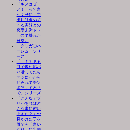
「キスはダ
メ！」って言
うくせに、中
出しは求めて
くる実妹との
恋愛未満セッ
〇スで壊れた
日常。
「クソガ〇ハ
ーレム」シリ
ーズ
「ゴミを見る
目で塩対応パ
パ活してたら
オジにわから
せられてチン
ポ堕ちするま
で」シリーズ
「こんなアプ
リがあればど
んな事に使い
ますか？」〜
見かけた子を
誰でも「言い
なり」に出来