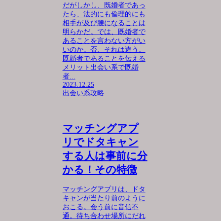
だがしかし、既婚者であっ
たら、法的にも倫理的にも
相手が及び腰になることは
明らかだ。では、既婚者で
あることを言わない方がい
いのか。否、それは違う。
既婚者であることを伝える
メリット出会い系で既婚
者...
2023.12.25
出会い系攻略
マッチングアプ
リでドタキャン
する人は事前に分
かる！その特徴
マッチングアプリは、ドタ
キャンが当たり前のように
おこる。会う前に音信不
通。待ち合わせ場所にだれ