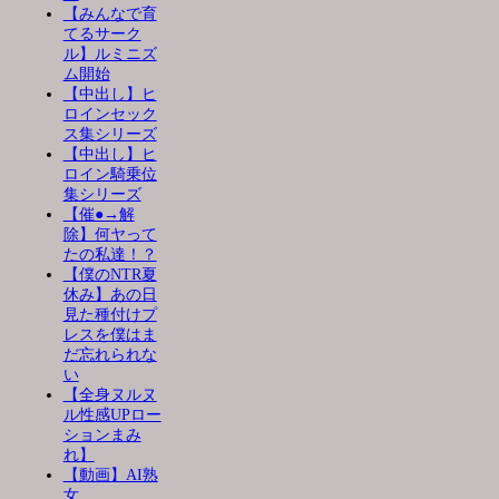
【みんなで育
てるサーク
ル】ルミニズ
ム開始
【中出し】ヒ
ロインセック
ス集シリーズ
【中出し】ヒ
ロイン騎乗位
集シリーズ
【催●→解
除】何ヤって
たの私達！？
【僕のNTR夏
休み】あの日
見た種付けプ
レスを僕はま
だ忘れられな
い
【全身ヌルヌ
ル性感UPロー
ションまみ
れ】
【動画】AI熟
女