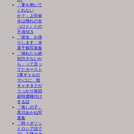
「妻を抱いて
くれない
か？」上司命
令は憧れの女
（ひと）との
不貞SEX
「彼女、お借
りします」水
原千鶴写真集
「挿れたら絶
対許さないか
ら」って言っ
てたカースト
1軍ギャルの
マ○コに、陰
キャオタクが
うっかり毎回
超特濃種付け
する話
「推しの子」
黒川あかね写
真集
「時々ボソッ
とロシア語で