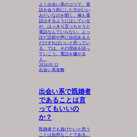
よく出会い系のコツで、電
話を会う前にした方がいい
みたいなのを聞く。俺も電
話はするようにはしている
が、はっきり言っちゃうと
電話なんていらない。よっ
ぽど話術や声に自信ある人
だけすればいいと思ってい
る。では、その理由を語っ
ていこう。電話を嫌がる
人...
2024.01.12
出会い系攻略
出会い系で既婚者
であることは言
ってもいいの
か？
既婚者でも遊びたいと思う
ことは自然なことである。