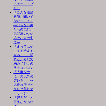
るチートアプ
リ〜
「こんな温泉
旅館、聞いて
ないっ！！」
―知らない男
たちの気配、
逃げ場のない
湯けむりの中
で―
「まって…そ
こキモチよす
ぎるっ！」挿
れたがりな契
約カノジョの
奥をコンコン
「人妻なの
に…夫以外の
アレを…」〜
温泉旅行でビ
クビク美乳マ
ッサージ
「好きだ」と
言えなかった
DT