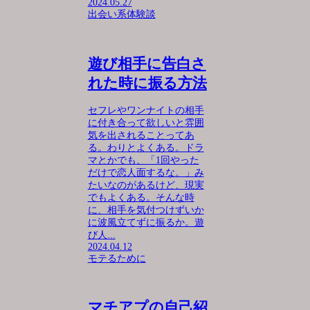
2024.05.27
出会い系体験談
遊び相手に告白さ
れた時に振る方法
セフレやワンナイトの相手
に付き合って欲しいと雰囲
気を出されることってあ
る。わりとよくある。ドラ
マとかでも、「1回やった
だけで恋人面するな。」み
たいなのがあるけど、現実
でもよくある。そんな時
に、相手を気付つけずいか
に波風立てずに振るか。遊
び人...
2024.04.12
モテるために
マチアプの自己紹