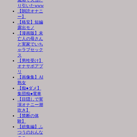
風俗で大当た
り引いたwww
【朗読オナニ
ー】
【格安】短編
露出モノ
【漫画版】未
亡人の母さん
と実家でいち
ゃラブセック
ス
【男性受け】
オナサポアプ
リ
【画像集】AI
熟女
【痴●ダメ】
集団痴●電車
【目隠しで実
演オナニー潮
吹き】
【禁断の体
験】
【総集編】ふ
つうのおんな