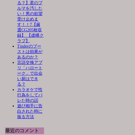
る？】君のブ
ルマを汚した
い！男の欲望
受け止めま
す！！7【厳
選CG205枚収
録】 【虚構ク
ラブ】
Tinderのブー
ストは効果が
あるのか？
言語交換アプ
リ「ハロート
ーク」で出会
い厨はでき
る？
カラオケで性
行為をしてバ
レた時の話
遊び相手に告
白された時に
振る方法
最近のコメント