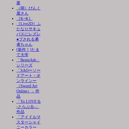
業
（萌）ぴんく
屋さん
［K=K］
［Live2D］ふ
たなりサキュ
バスにレズレ
●プされる勇
者ちゃん
[新作！]たま
て大学
「BegieAde」
シリーズ
「SAOーソー
ドアート・オ
ンラインー
（Sword Art
Online）」作
品
「To LOVEる
-とらぶる-」
作品
「アイドルマ
スターシャイ
ニーカラー