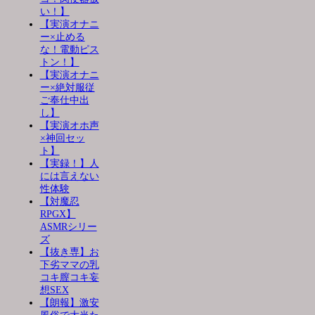
い！】
【実演オナニ
ー×止める
な！電動ピス
トン！】
【実演オナニ
ー×絶対服従
ご奉仕中出
し】
【実演オホ声
×神回セッ
ト】
【実録！】人
には言えない
性体験
【対魔忍
RPGX】
ASMRシリー
ズ
【抜き専】お
下劣ママの乳
コキ膣コキ妄
想SEX
【朗報】激安