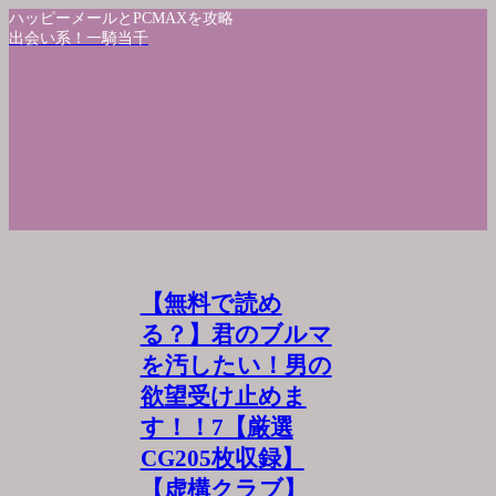
ハッピーメールとPCMAXを攻略
出会い系！一騎当千
【無料で読め
る？】君のブルマ
を汚したい！男の
欲望受け止めま
す！！7【厳選
CG205枚収録】
【虚構クラブ】