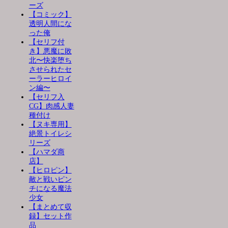
ーズ
【コミック】
透明人間にな
った俺
【セリフ付
き】悪魔に敗
北〜快楽堕ち
させられたセ
ーラーヒロイ
ン編〜
【セリフ入
CG】肉感人妻
種付け
【ヌキ専用】
絶景トイレシ
リーズ
【ハマダ商
店】
【ヒロピン】
敵と戦いピン
チになる魔法
少女
【まとめて収
録】セット作
品