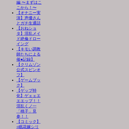
編 〜まずはこ
こから！〜
【オナニー実
演】声優さん
とガチ生通話
【おねショ
タ】淫乱メイ
ド絶倫ドロー
イング
【キモい調教
師たちによる
催●記録】
【クリムゾン
公式スピンオ
フ】
【ゲームブッ
ク】
【ゲップ特
化】ゲェェエ
エエップ！！
淫乱くノ一
「桃子」見
参！！
【コミック】
○眠花嫁シリ