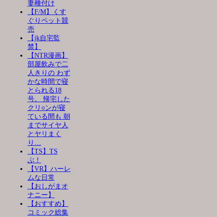
妻種付け
【F/M】くす
ぐりペット競
売
【jk自宅監
禁】
【NTR漫画】
部屋飲みで二
人きりの わず
かな時間で寝
とられる18
号。 帰宅した
クリ○ンが寝
ている間も 朝
までサイヤ人
とヤリまく
り…
【TS】TS
ぶ！
【VR】ハーレ
ムな日常
【おしがまオ
ナニー】
【おすすめ】
コミック総集