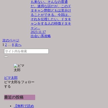
も来ない。そんなの普通
だ。迷惑な話だが、このド
タキャン野郎どもは見分け
ることができる。今回は、
それを伝授したい。ドタキ
ャンをする人の特徴ドタキ
ャン...
2023.11.17
出会い系攻略
次のページ
1
2
…
8
次へ
ピマ太郎
ピマ太郎をフォロー
する
最近の投稿
【無料で読め