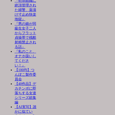
『犯罪組織に
絶頂管理され
た婦警、薬漬
け寸止め快楽
地獄』
『男の娘が同
級生女子二人
からフラット
貞操帯で残酷
射精禁止され
る話』
『私のこと、
オナホ扱いし
てくださ
い！』
【100均】つ
んぽこ製作委
員会
【40作品】デ
カチンポに即
落ちする女達
シリーズ総集
編
【AI実写】誰
かに似てい