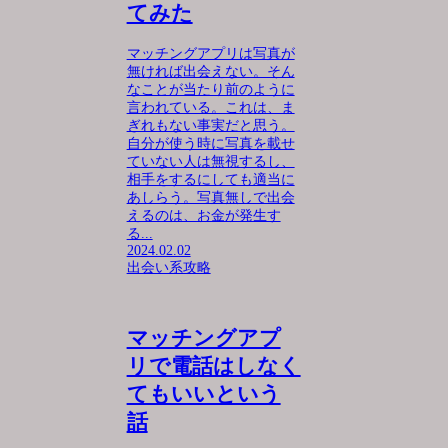
てみた
マッチングアプリは写真が
無ければ出会えない。そん
なことが当たり前のように
言われている。これは、ま
ぎれもない事実だと思う。
自分が使う時に写真を載せ
ていない人は無視するし、
相手をするにしても適当に
あしらう。写真無しで出会
えるのは、お金が発生す
る...
2024.02.02
出会い系攻略
マッチングアプ
リで電話はしなく
てもいいという
話