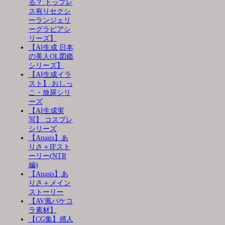
る？ トップレ
ス有りセクシ
ーランジェリ
ーグラビアシ
リーズ】
【AI生成 日本
の美人OL図鑑
シリーズ】
【AI生成イラ
スト】 おしっ
こ・放尿シリ
ーズ
【AI生成実
写】 コスプレ
シリーズ
【Anasis】あ
りさ＋IFスト
ーリー(NTR
編)
【Anasis】あ
りさ＋メイン
ストーリー
【AV風パケコ
ラ素材】
【CG集】感人