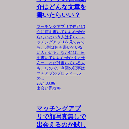
介はどんな文章を
書いたらいい？
マッチングアプリで自己紹
介に何を書いていいか分か
らないという人は多い。マ
ッチングアプリを見てみて
も、3割は何も書いていな
い人がいる。なかには、何
を書いていいか分かりませ
んー。とだけ書いている人
も。なので、今回の記事は
マチアプのプロフィール
の...
2024.03.06
出会い系攻略
マッチングアプ
リで顔写真無しで
出会えるのか試し