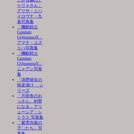
デレる隣のア
ーリャさん」
アリサ・ミハ
イロヴナ・九
条写真集
「機動戦士
Gundam
GQuuuuuuX」
アマテ・ユズ
リハ写真集
「機動戦士
Gundam
GQuuuuuuX」
ニャアン写真
集
「清楚彼女の
快楽漬け 」シ
リーズ
「片田舎のお
っさん、剣聖
になる」アリ
ューシア・シ
トラス 写真集
「紫雲寺家の
子〇たち」写
真集