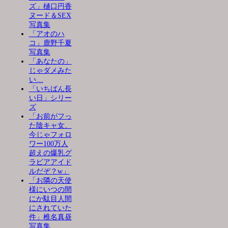
ズ」樋口円香
ヌード＆SEX
写真集
「アオのハ
コ」鹿野千夏
写真集
「あなたの」
じゃダメみた
い…
「いちばん長
い日」シリー
ズ
「お前がフっ
た陰キャ女、
今じゃフォロ
ワー100万人
超えの爆乳グ
ラビアアイド
ルだぞ？w」
「お隣の天使
様にいつの間
にか駄目人間
にされていた
件」椎名真昼
写真集