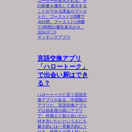
ユーザーが表示される。そ
の順番を優先して表示する
ことができる課金がブース
トだ。ブースト1つ消費で
30分間、ブースト2つ消費
で2時間の優先表示がさ...
2024.07.15
マッチングアプリ
言語交換アプリ
「ハロートーク」
で出会い厨はでき
る？
ハロートークと言う言語交
換アプリがある。中国製の
アプリだ。言語交換アプリ
では知名度の高いアプリ
で、外国人と知り合いたい
付き合いたいという人にも
魅力的には一見魅力的にう
つる。外国人の恋人欲しい