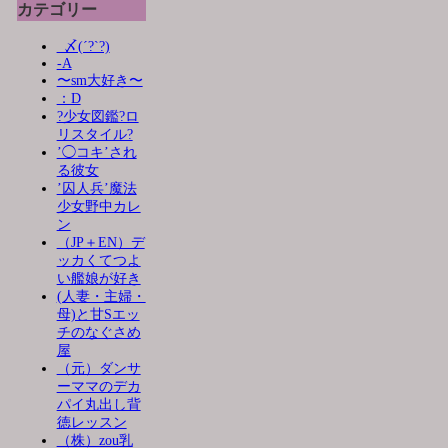
カテゴリー
_〆(´?`?)
-A
〜sm大好き〜
：D
?少女図鑑?ロ
リスタイル?
’◯コキ’され
る彼女
’囚人兵’魔法
少女野中カレ
ン
（JP＋EN）デ
ッカくてつよ
い艦娘が好き
(人妻・主婦・
母)と甘Sエッ
チのなぐさめ
屋
（元）ダンサ
ーママのデカ
パイ丸出し背
徳レッスン
（株）zou乳