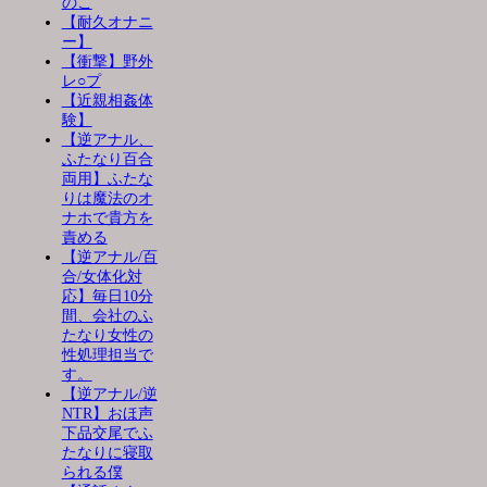
のこ
【耐久オナニ
ー】
【衝撃】野外
レ○プ
【近親相姦体
験】
【逆アナル、
ふたなり百合
両用】ふたな
りは魔法のオ
ナホで貴方を
責める
【逆アナル/百
合/女体化対
応】毎日10分
間、会社のふ
たなり女性の
性処理担当で
す。
【逆アナル/逆
NTR】おほ声
下品交尾でふ
たなりに寝取
られる僕