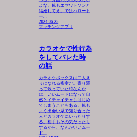
よな。俺もエマワトソンと
結婚してえ。ではハロート
ー...
2024.06.25
マッチングアプリ
カラオケで性行為
をしてバレた時
の話
カラオケボックスは二人き
りになれる密室だ。寄り添
って歌っていた時なんか
は、いいムードになって自
然とイチャイチャしはじめ
てしまうこともある。俺も
よく出会い系で知り合った
人とカラオケにいったりす
る。相手もその気だったり
するから、なんかいいムー
ド...