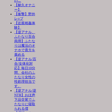
のこ
【耐久オナニ
ー】
【衝撃】野外
レ○プ
【近親相姦体
験】
【逆アナル、
ふたなり百合
両用】ふたな
りは魔法のオ
ナホで貴方を
責める
【逆アナル/百
合/女体化対
応】毎日10分
間、会社のふ
たなり女性の
性処理担当で
す。
【逆アナル/逆
NTR】おほ声
下品交尾でふ
たなりに寝取
られる僕