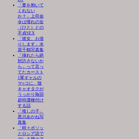
「妻を抱いて
くれない
か？」上司命
令は憧れの女
（ひと）との
不貞SEX
「彼女、お借
りします」水
原千鶴写真集
「挿れたら絶
対許さないか
ら」って言っ
てたカースト
1軍ギャルの
マ○コに、陰
キャオタクが
うっかり毎回
超特濃種付け
する話
「推しの子」
黒川あかね写
真集
「時々ボソッ
とロシア語で