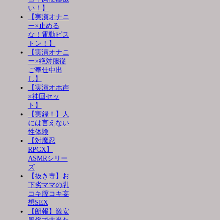
い！】
【実演オナニ
ー×止める
な！電動ピス
トン！】
【実演オナニ
ー×絶対服従
ご奉仕中出
し】
【実演オホ声
×神回セッ
ト】
【実録！】人
には言えない
性体験
【対魔忍
RPGX】
ASMRシリー
ズ
【抜き専】お
下劣ママの乳
コキ膣コキ妄
想SEX
【朗報】激安