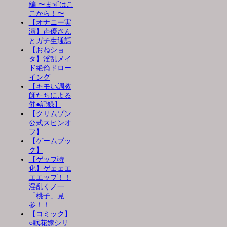
編 〜まずはこ
こから！〜
【オナニー実
演】声優さん
とガチ生通話
【おねショ
タ】淫乱メイ
ド絶倫ドロー
イング
【キモい調教
師たちによる
催●記録】
【クリムゾン
公式スピンオ
フ】
【ゲームブッ
ク】
【ゲップ特
化】ゲェェエ
エエップ！！
淫乱くノ一
「桃子」見
参！！
【コミック】
○眠花嫁シリ