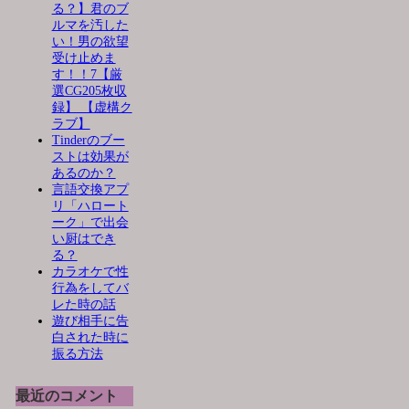
る？】君のブ
ルマを汚した
い！男の欲望
受け止めま
す！！7【厳
選CG205枚収
録】 【虚構ク
ラブ】
Tinderのブー
ストは効果が
あるのか？
言語交換アプ
リ「ハロート
ーク」で出会
い厨はでき
る？
カラオケで性
行為をしてバ
レた時の話
遊び相手に告
白された時に
振る方法
最近のコメント