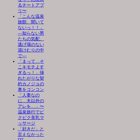
るチートアプ
リ〜
「こんな温泉
旅館、聞いて
ないっ！！」
―知らない男
たちの気配、
逃げ場のない
湯けむりの中
で―
「まって…そ
こキモチよす
ぎるっ！」挿
れたがりな契
約カノジョの
奥をコンコン
「人妻なの
に…夫以外の
アレを…」〜
温泉旅行でビ
クビク美乳マ
ッサージ
「好きだ」と
言えなかった
DT