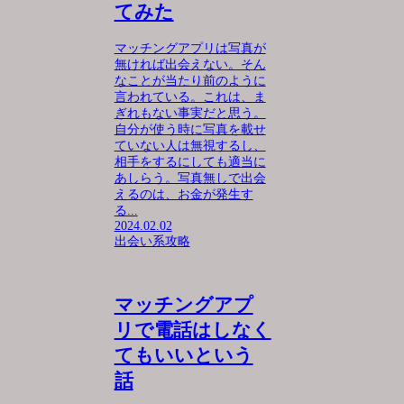
てみた
マッチングアプリは写真が
無ければ出会えない。そん
なことが当たり前のように
言われている。これは、ま
ぎれもない事実だと思う。
自分が使う時に写真を載せ
ていない人は無視するし、
相手をするにしても適当に
あしらう。写真無しで出会
えるのは、お金が発生す
る...
2024.02.02
出会い系攻略
マッチングアプ
リで電話はしなく
てもいいという
話