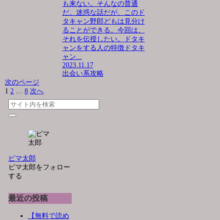
も来ない。そんなの普通
だ。迷惑な話だが、このド
タキャン野郎どもは見分け
ることができる。今回は、
それを伝授したい。ドタキ
ャンをする人の特徴ドタキ
ャン...
2023.11.17
出会い系攻略
次のページ
1
2
…
8
次へ
ピマ太郎
ピマ太郎をフォロー
する
最近の投稿
【無料で読め