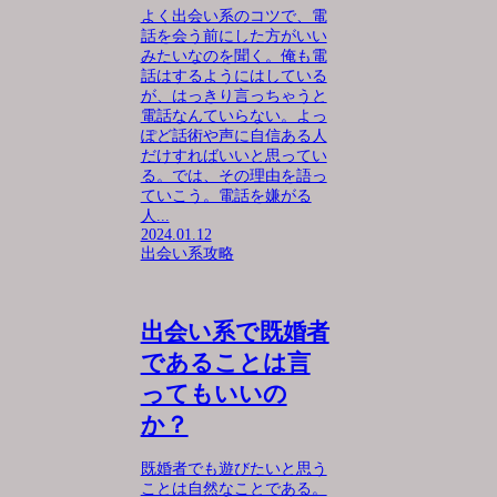
よく出会い系のコツで、電
話を会う前にした方がいい
みたいなのを聞く。俺も電
話はするようにはしている
が、はっきり言っちゃうと
電話なんていらない。よっ
ぽど話術や声に自信ある人
だけすればいいと思ってい
る。では、その理由を語っ
ていこう。電話を嫌がる
人...
2024.01.12
出会い系攻略
出会い系で既婚者
であることは言
ってもいいの
か？
既婚者でも遊びたいと思う
ことは自然なことである。