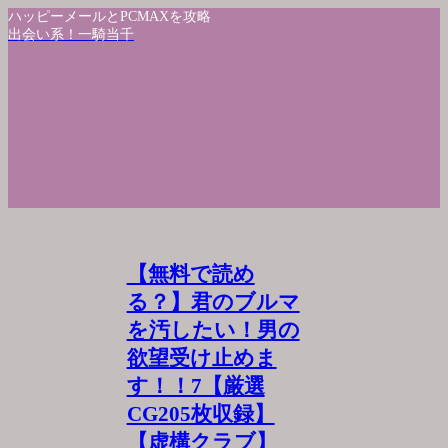
ハッピーメールとPCMAXを攻略
出会い系！一騎当千
【無料で読め
る？】君のブルマ
を汚したい！男の
欲望受け止めま
す！！7【厳選
CG205枚収録】
【虚構クラブ】