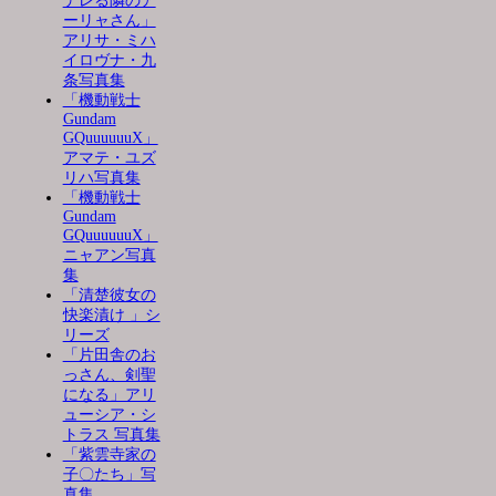
デレる隣のア
ーリャさん」
アリサ・ミハ
イロヴナ・九
条写真集
「機動戦士
Gundam
GQuuuuuuX」
アマテ・ユズ
リハ写真集
「機動戦士
Gundam
GQuuuuuuX」
ニャアン写真
集
「清楚彼女の
快楽漬け 」シ
リーズ
「片田舎のお
っさん、剣聖
になる」アリ
ューシア・シ
トラス 写真集
「紫雲寺家の
子〇たち」写
真集