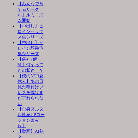
【みんなで育
てるサーク
ル】ルミニズ
ム開始
【中出し】ヒ
ロインセック
ス集シリーズ
【中出し】ヒ
ロイン騎乗位
集シリーズ
【催●→解
除】何ヤって
たの私達！？
【僕のNTR夏
休み】あの日
見た種付けプ
レスを僕はま
だ忘れられな
い
【全身ヌルヌ
ル性感UPロー
ションまみ
れ】
【動画】AI熟
女