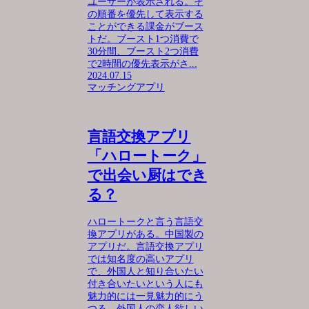
ユーザーが表示される。そ
の順番を優先して表示する
ことができる課金がブース
トだ。ブースト1つ消費で
30分間、ブースト2つ消費
で2時間の優先表示がさ...
2024.07.15
マッチングアプリ
言語交換アプリ
「ハロートーク」
で出会い厨はでき
る？
ハロートークと言う言語交
換アプリがある。中国製の
アプリだ。言語交換アプリ
では知名度の高いアプリ
で、外国人と知り合いたい
付き合いたいという人にも
魅力的には一見魅力的にう
つる。外国人の恋人欲しい