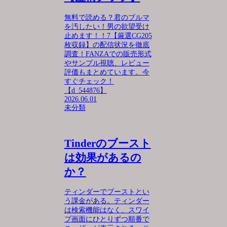
無料で読める？君のブルマ
を汚したい！男の欲望受け
止めます！！7【厳選CG205
枚収録】の配信状況を徹底
調査！FANZAでの販売形式
やサンプル視聴、レビュー
評価もまとめています。今
すぐチェック！
【d_544876】
2026.06.01
未分類
Tinderのブースト
は効果があるの
か？
ティンダーでブーストとい
う課金がある。ティンダー
は検索機能はなく、スワイ
プ画面にひとりずつ順番で