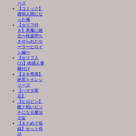
ーズ
【コミック】
透明人間にな
った俺
【セリフ付
き】悪魔に敗
北〜快楽堕ち
させられたセ
ーラーヒロイ
ン編〜
【セリフ入
CG】肉感人妻
種付け
【ヌキ専用】
絶景トイレシ
リーズ
【ハマダ商
店】
【ヒロピン】
敵と戦いピン
チになる魔法
少女
【まとめて収
録】セット作
品