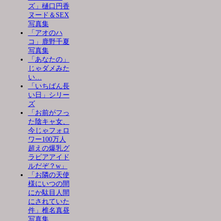
ズ」樋口円香
ヌード＆SEX
写真集
「アオのハ
コ」鹿野千夏
写真集
「あなたの」
じゃダメみた
い…
「いちばん長
い日」シリー
ズ
「お前がフっ
た陰キャ女、
今じゃフォロ
ワー100万人
超えの爆乳グ
ラビアアイド
ルだぞ？w」
「お隣の天使
様にいつの間
にか駄目人間
にされていた
件」椎名真昼
写真集