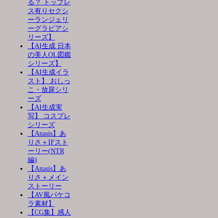
る？ トップレ
ス有りセクシ
ーランジェリ
ーグラビアシ
リーズ】
【AI生成 日本
の美人OL図鑑
シリーズ】
【AI生成イラ
スト】 おしっ
こ・放尿シリ
ーズ
【AI生成実
写】 コスプレ
シリーズ
【Anasis】あ
りさ＋IFスト
ーリー(NTR
編)
【Anasis】あ
りさ＋メイン
ストーリー
【AV風パケコ
ラ素材】
【CG集】感人