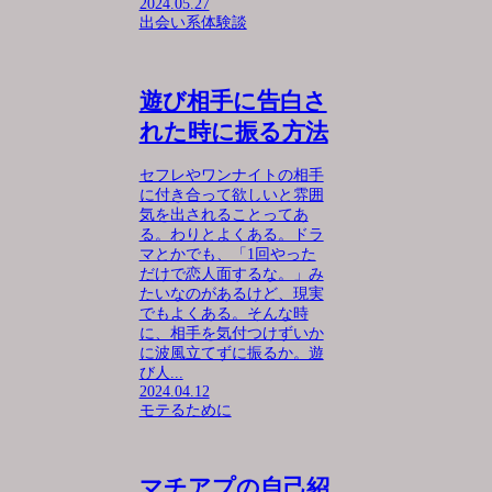
2024.05.27
出会い系体験談
遊び相手に告白さ
れた時に振る方法
セフレやワンナイトの相手
に付き合って欲しいと雰囲
気を出されることってあ
る。わりとよくある。ドラ
マとかでも、「1回やった
だけで恋人面するな。」み
たいなのがあるけど、現実
でもよくある。そんな時
に、相手を気付つけずいか
に波風立てずに振るか。遊
び人...
2024.04.12
モテるために
マチアプの自己紹