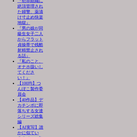
『犯罪組織に
絶頂管理され
た婦警、薬漬
け寸止め快楽
地獄』
『男の娘が同
級生女子二人
からフラット
貞操帯で残酷
射精禁止され
る話』
『私のこと、
オナホ扱いし
てくださ
い！』
【100均】つ
んぽこ製作委
員会
【40作品】デ
カチンポに即
落ちする女達
シリーズ総集
編
【AI実写】誰
かに似てい