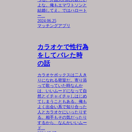
よな。俺もエマワトソンと
結婚してえ。ではハロート
ー...
2024.06.25
マッチングアプリ
カラオケで性行為
をしてバレた時
の話
カラオケボックスは二人き
りになれる密室だ。寄り添
って歌っていた時なんか
は、いいムードになって自
然とイチャイチャしはじめ
てしまうこともある。俺も
よく出会い系で知り合った
人とカラオケにいったりす
る。相手もその気だったり
するから、なんかいいムー
ド...