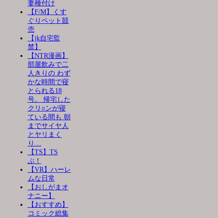
妻種付け
【F/M】くす
ぐりペット競
売
【jk自宅監
禁】
【NTR漫画】
部屋飲みで二
人きりの わず
かな時間で寝
とられる18
号。 帰宅した
クリ○ンが寝
ている間も 朝
までサイヤ人
とヤリまく
り…
【TS】TS
ぶ！
【VR】ハーレ
ムな日常
【おしがまオ
ナニー】
【おすすめ】
コミック総集