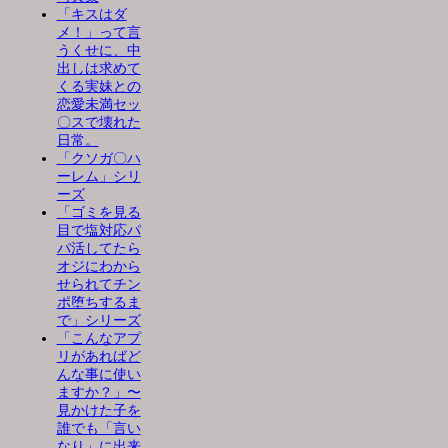
「キスはダ
メ！」って言
うくせに、中
出しは求めて
くる実妹との
恋愛未満セッ
〇スで壊れた
日常。
「クソガ〇ハ
ーレム」シリ
ーズ
「ゴミを見る
目で塩対応パ
パ活してたら
オジにわから
せられてチン
ポ堕ちするま
で」シリーズ
「こんなアプ
リがあればど
んな事に使い
ますか？」〜
見かけた子を
誰でも「言い
なり」に出来