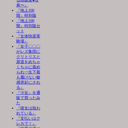
る姉妹凌●性
典〜』
『地上100
階』特別版
『地上100
階』特別版セ
ット
『女体快楽実
験場』
『女子〇〇〇
がレズ集団に
クリトリスと
尿道をめちゃ
くちゃに責め
られ一生下着
も履けない敏
感突起にされ
る』
『少女』を通
販で買ったみ
た
『彼女は狙わ
れている』
『支払いはク
レカで！』