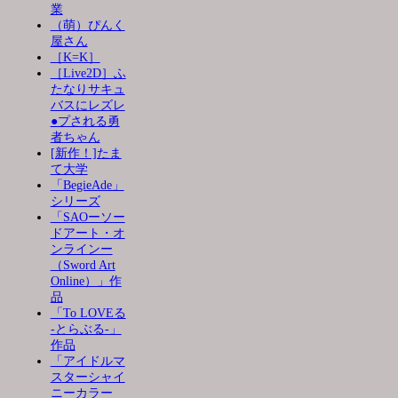
業
（萌）ぴんく
屋さん
［K=K］
［Live2D］ふ
たなりサキュ
バスにレズレ
●プされる勇
者ちゃん
[新作！]たま
て大学
「BegieAde」
シリーズ
「SAOーソー
ドアート・オ
ンラインー
（Sword Art
Online）」作
品
「To LOVEる
-とらぶる-」
作品
「アイドルマ
スターシャイ
ニーカラー