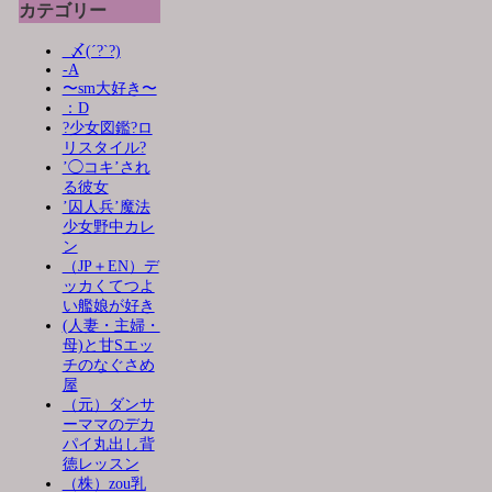
カテゴリー
_〆(´?`?)
-A
〜sm大好き〜
：D
?少女図鑑?ロ
リスタイル?
’◯コキ’され
る彼女
’囚人兵’魔法
少女野中カレ
ン
（JP＋EN）デ
ッカくてつよ
い艦娘が好き
(人妻・主婦・
母)と甘Sエッ
チのなぐさめ
屋
（元）ダンサ
ーママのデカ
パイ丸出し背
徳レッスン
（株）zou乳