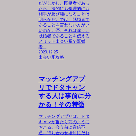
だがしかし、既婚者であっ
たら、法的にも倫理的にも
相手が及び腰になることは
明らかだ。では、既婚者で
あることを言わない方がい
いのか。否、それは違う。
既婚者であることを伝える
メリット出会い系で既婚
者...
2023.12.25
出会い系攻略
マッチングアプ
リでドタキャン
する人は事前に分
かる！その特徴
マッチングアプリは、ドタ
キャンが当たり前のように
おこる。会う前に音信不
通。待ち合わせ場所にだれ