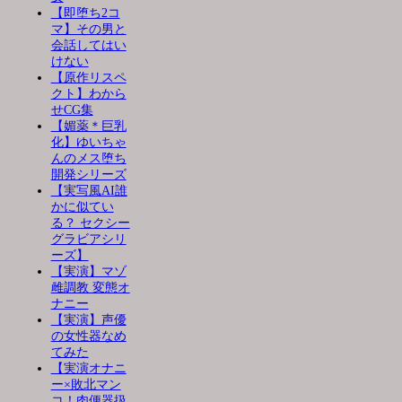
【即堕ち2コ
マ】その男と
会話してはい
けない
【原作リスペ
クト】わから
せCG集
【媚薬＊巨乳
化】ゆいちゃ
んのメス堕ち
開発シリーズ
【実写風AI誰
かに似てい
る？ セクシー
グラビアシリ
ーズ】
【実演】マゾ
雌調教 変態オ
ナニー
【実演】声優
の女性器なめ
てみた
【実演オナニ
ー×敗北マン
コ！肉便器扱