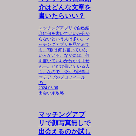
介はどんな文章を
書いたらいい？
マッチングアプリで自己紹
介に何を書いていいか分か
らないという人は多い。マ
ッチングアプリを見てみて
も、3割は何も書いていな
い人がいる。なかには、何
を書いていいか分かりませ
んー。とだけ書いている人
も。なので、今回の記事は
マチアプのプロフィール
の...
2024.03.06
出会い系攻略
マッチングアプ
リで顔写真無しで
出会えるのか試し