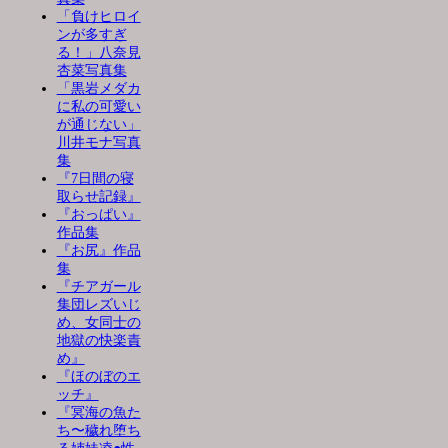
「負けヒロイ
ンが多すぎ
る！」八奈見
杏菜写真集
「黒岩メダカ
に私の可愛い
が通じない」
川井モナ写真
集
『7日間の寝
取らせ記録』
『おっぱい』
作品集
『お尻』作品
集
『チアガール
集団レズいじ
め、女同士の
地獄の快楽責
め』
『ほのぼのエ
ッチ』
『冥海の魚た
ち〜穢れ堕ち