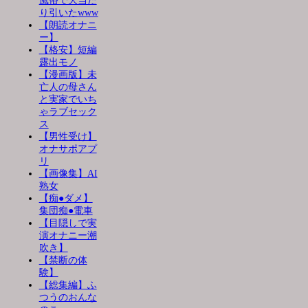
風俗で大当た
り引いたwww
【朗読オナニ
ー】
【格安】短編
露出モノ
【漫画版】未
亡人の母さん
と実家でいち
ゃラブセック
ス
【男性受け】
オナサポアプ
リ
【画像集】AI
熟女
【痴●ダメ】
集団痴●電車
【目隠しで実
演オナニー潮
吹き】
【禁断の体
験】
【総集編】ふ
つうのおんな