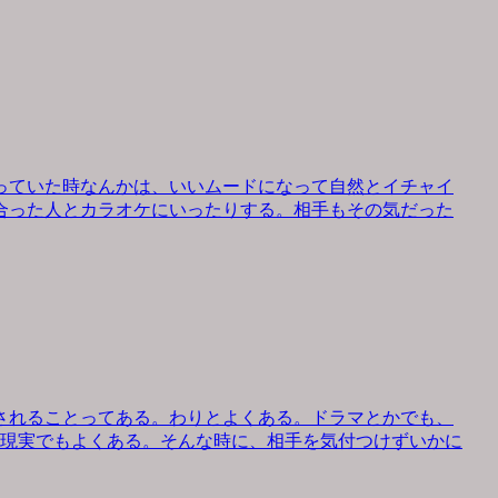
っていた時なんかは、いいムードになって自然とイチャイ
合った人とカラオケにいったりする。相手もその気だった
されることってある。わりとよくある。ドラマとかでも、
、現実でもよくある。そんな時に、相手を気付つけずいかに