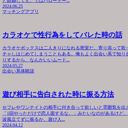
と結婚してえ。ではハロートー...
2024.06.25
マッチングアプリ
カラオケで性行為をしてバレた時の話
カラオケボックスは二人きりになれる密室だ。寄り添って歌
チャしはじめてしまうこともある。俺もよく出会い系で知り
りするから、なんかいいムード...
2024.05.27
出会い系体験談
遊び相手に告白された時に振る方法
セフレやワンナイトの相手に付き合って欲しいと雰囲気を出
「1回やっただけで恋人面するな。」みたいなのがあるけど
波風立てずに振るか。遊び人...
2024.04.12