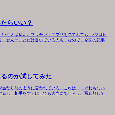
いたらいい？
という人は多い。マッチングアプリを見てみても、3割は何
りませんー。とだけ書いている人も。なので、今回の記事
えるのか試してみた
が当たり前のように言われている。これは、まぎれもない
するし、相手をするにしても適当にあしらう。写真無しで