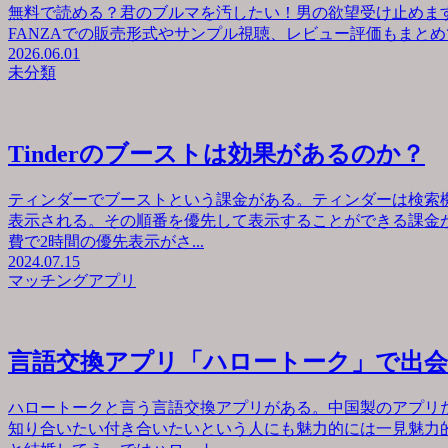
無料で読める？君のブルマを汚したい！男の欲望受け止めます
FANZAでの販売形式やサンプル視聴、レビュー評価もまとめて
2026.06.01
未分類
Tinderのブーストは効果があるのか？
ティンダーでブーストという課金がある。ティンダーは検索
表示される。その順番を優先して表示することができる課金が
費で2時間の優先表示がさ...
2024.07.15
マッチングアプリ
言語交換アプリ「ハロートーク」で出
ハロートークと言う言語交換アプリがある。中国製のアプリ
知り合いたい付き合いたいという人にも魅力的には一見魅力