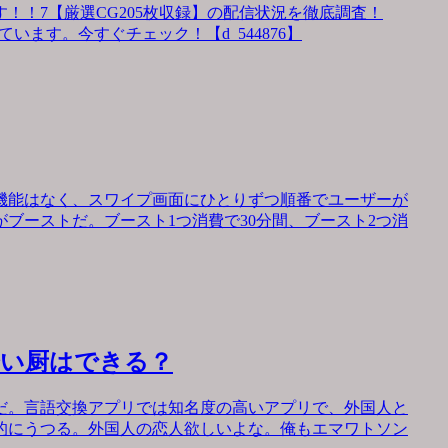
！！7【厳選CG205枚収録】の配信状況を徹底調査！
います。今すぐチェック！【d_544876】
機能はなく、スワイプ画面にひとりずつ順番でユーザーが
ブーストだ。ブースト1つ消費で30分間、ブースト2つ消
会い厨はできる？
だ。言語交換アプリでは知名度の高いアプリで、外国人と
的にうつる。外国人の恋人欲しいよな。俺もエマワトソン