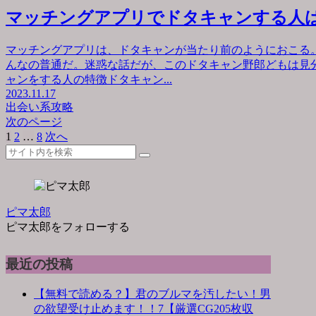
マッチングアプリでドタキャンする人
マッチングアプリは、ドタキャンが当たり前のようにおこる
んなの普通だ。迷惑な話だが、このドタキャン野郎どもは見
ャンをする人の特徴ドタキャン...
2023.11.17
出会い系攻略
次のページ
1
2
…
8
次へ
ピマ太郎
ピマ太郎をフォローする
最近の投稿
【無料で読める？】君のブルマを汚したい！男
の欲望受け止めます！！7【厳選CG205枚収