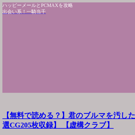
ハッピーメールとPCMAXを攻略
出会い系！一騎当千
【無料で読める？】君のブルマを汚した
選CG205枚収録】 【虚構クラブ】