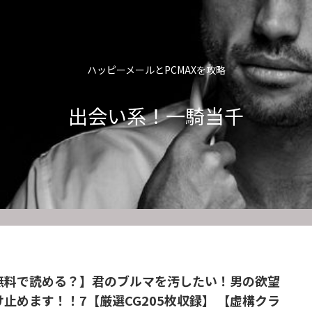
ハッピーメールとPCMAXを攻略
出会い系！一騎当千
無料で読める？】君のブルマを汚したい！男の欲望
け止めます！！7【厳選CG205枚収録】 【虚構クラ