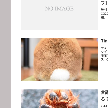
ブ
無料
CG
聴、
T
ティ
ワイ
表示
スト
言
る
ハロ