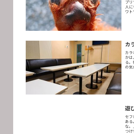
プリ
人に
ワト
カ
カラ
かは
る。
の気
遊
セフ
ある
な。
つけ