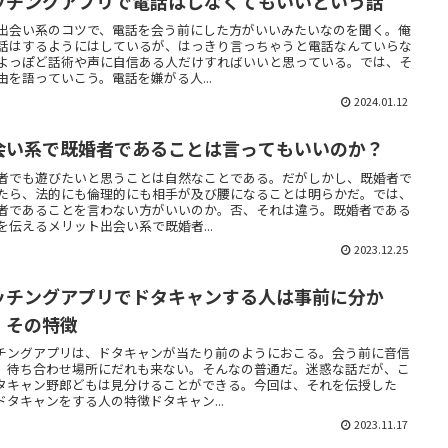
ッチングアプリで電話はしなくてもいいという話
出会い系のコツで、電話を会う前にした方がいいみたいなのを聞く。俺
話はするようにはしているが、はっきり言っちゃうと電話なんていらな
よっぽど話術や声に自信ある人だけすればいいと思っている。では、そ
由を語っていこう。電話を嫌がる人...
2024.01.12
会い系で既婚者であることは言ってもいいのか？
者でも遊びたいと思うことは自然なことである。だがしかし、既婚者で
たら、法的にも倫理的にも相手が及び腰になることは明らかだ。では、
者であることを言わない方がいいのか。否、それは違う。既婚者である
を伝えるメリット出会い系で既婚者...
2023.12.25
ッチングアプリでドタキャンする人は事前に分か
！その特徴
チングアプリは、ドタキャンが当たり前のようにおこる。会う前に音信
。待ち合わせ場所にだれも来ない。そんなの普通だ。迷惑な話だが、こ
タキャン野郎どもは見分けることができる。今回は、それを伝授した
ドタキャンをする人の特徴ドタキャン...
2023.11.17