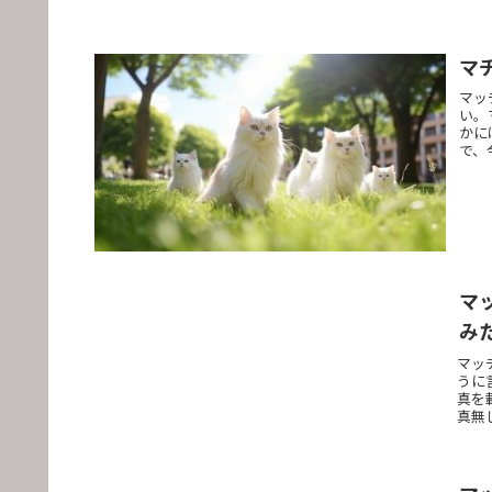
マ
マッ
い。
かに
で、
マ
み
マッ
うに
真を
真無