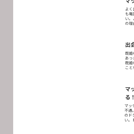
マ
よく
も電
い。
の理
出
既婚
あっ
既婚
こと
マ
る
マッ
不通
のド
い。