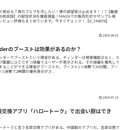
】
で読める？君のブルマを汚したい！男の欲望受け止めます！！7【厳選
205枚収録】の配信状況を徹底調査！FANZAでの販売形式やサンプル視
レビュー評価もまとめています。今すぐチェック！【d_544876】
2026.06.01
inderのブーストは効果があるのか？
ンダーでブーストという課金がある。ティンダーは検索機能はなく、ス
プ画面にひとりずつ順番でユーザーが表示される。その順番を優先して
することができる課金がブーストだ。ブースト1つ消費で30分間、ブー
2つ消費で2時間の優先表示がさ...
2024.07.15
語交換アプリ「ハロートーク」で出会い厨はでき
？
ートークと言う言語交換アプリがある。中国製のアプリだ。言語交換ア