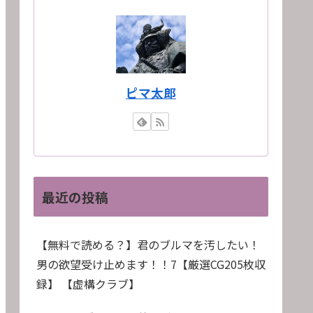
ピマ太郎
最近の投稿
【無料で読める？】君のブルマを汚したい！
男の欲望受け止めます！！7【厳選CG205枚収
録】 【虚構クラブ】