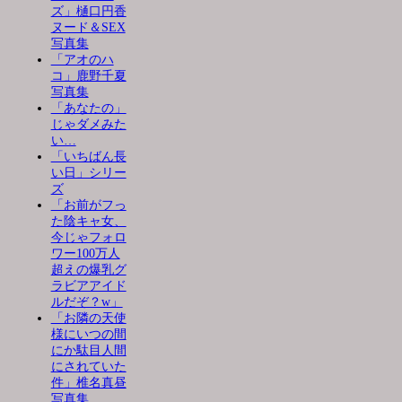
ズ」樋口円香
ヌード＆SEX
写真集
「アオのハ
コ」鹿野千夏
写真集
「あなたの」
じゃダメみた
い…
「いちばん長
い日」シリー
ズ
「お前がフっ
た陰キャ女、
今じゃフォロ
ワー100万人
超えの爆乳グ
ラビアアイド
ルだぞ？w」
「お隣の天使
様にいつの間
にか駄目人間
にされていた
件」椎名真昼
写真集