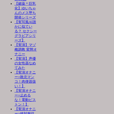
【媚薬＊巨乳
化】ゆいちゃ
んのメス堕ち
開発シリーズ
【実写風AI誰
かに似てい
る？ セクシー
グラビアシリ
ーズ】
【実演】マゾ
雌調教 変態オ
ナニー
【実演】声優
の女性器なめ
てみた
【実演オナニ
ー×敗北マン
コ！肉便器扱
い！】
【実演オナニ
ー×止める
な！電動ピス
トン！】
【実演オナニ
ー×絶対服従