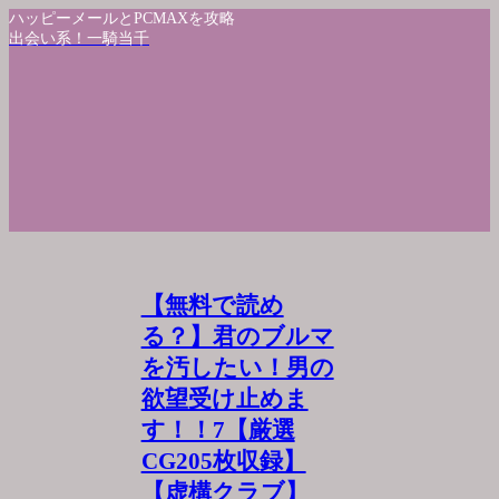
ハッピーメールとPCMAXを攻略
出会い系！一騎当千
【無料で読め
る？】君のブルマ
を汚したい！男の
欲望受け止めま
す！！7【厳選
CG205枚収録】
【虚構クラブ】