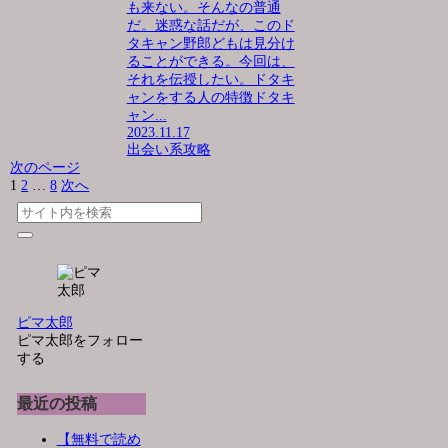
も来ない。そんなの普通
だ。迷惑な話だが、このド
タキャン野郎どもは見分け
ることができる。今回は、
それを伝授したい。ドタキ
ャンをする人の特徴ドタキ
ャン...
2023.11.17
出会い系攻略
次のページ
1
2
…
8
次へ
ピマ太郎
ピマ太郎をフォロー
する
最近の投稿
【無料で読め