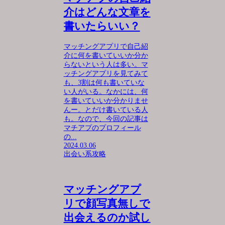
介はどんな文章を
書いたらいい？
マッチングアプリで自己紹
介に何を書いていいか分か
らないという人は多い。マ
ッチングアプリを見てみて
も、3割は何も書いていな
い人がいる。なかには、何
を書いていいか分かりませ
んー。とだけ書いている人
も。なので、今回の記事は
マチアプのプロフィール
の...
2024.03.06
出会い系攻略
マッチングアプ
リで顔写真無しで
出会えるのか試し