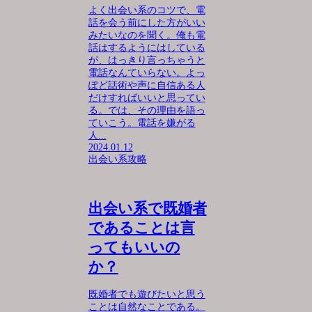
よく出会い系のコツで、電
話を会う前にした方がいい
みたいなのを聞く。俺も電
話はするようにはしている
が、はっきり言っちゃうと
電話なんていらない。よっ
ぽど話術や声に自信ある人
だけすればいいと思ってい
る。では、その理由を語っ
ていこう。電話を嫌がる
人...
2024.01.12
出会い系攻略
出会い系で既婚者
であることは言
ってもいいの
か？
既婚者でも遊びたいと思う
ことは自然なことである。