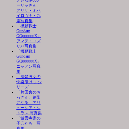
デレる隣のア
ーリャさん」
アリサ・ミハ
イロヴナ・九
条写真集
「機動戦士
Gundam
GQuuuuuuX」
アマテ・ユズ
リハ写真集
「機動戦士
Gundam
GQuuuuuuX」
ニャアン写真
集
「清楚彼女の
快楽漬け 」シ
リーズ
「片田舎のお
っさん、剣聖
になる」アリ
ューシア・シ
トラス 写真集
「紫雲寺家の
子〇たち」写
真集