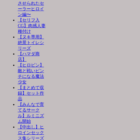
させられたセ
ーラーヒロイ
ン編〜
【セリフ入
CG】肉感人妻
種付け
【ヌキ専用】
絶景トイレシ
リーズ
【ハマダ商
店】
【ヒロピン】
敵と戦いピン
チになる魔法
少女
【まとめて収
録】セット作
品
【みんなで育
てるサーク
ル】ルミニズ
ム開始
【中出し】ヒ
ロインセック
ス集シリーズ