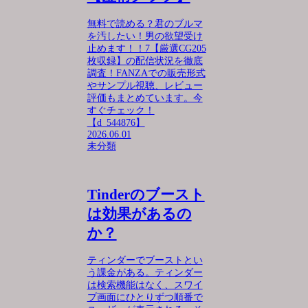
無料で読める？君のブルマ
を汚したい！男の欲望受け
止めます！！7【厳選CG205
枚収録】の配信状況を徹底
調査！FANZAでの販売形式
やサンプル視聴、レビュー
評価もまとめています。今
すぐチェック！
【d_544876】
2026.06.01
未分類
Tinderのブースト
は効果があるの
か？
ティンダーでブーストとい
う課金がある。ティンダー
は検索機能はなく、スワイ
プ画面にひとりずつ順番で