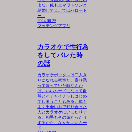
よな。俺もエマワトソンと
結婚してえ。ではハロート
ー...
2024.06.25
マッチングアプリ
カラオケで性行為
をしてバレた時
の話
カラオケボックスは二人き
りになれる密室だ。寄り添
って歌っていた時なんか
は、いいムードになって自
然とイチャイチャしはじめ
てしまうこともある。俺も
よく出会い系で知り合った
人とカラオケにいったりす
る。相手もその気だったり
するから、なんかいいムー
ド...