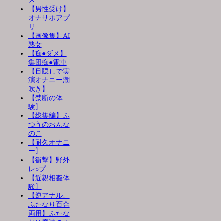
ス
【男性受け】
オナサポアプ
リ
【画像集】AI
熟女
【痴●ダメ】
集団痴●電車
【目隠しで実
演オナニー潮
吹き】
【禁断の体
験】
【総集編】ふ
つうのおんな
のこ
【耐久オナニ
ー】
【衝撃】野外
レ○プ
【近親相姦体
験】
【逆アナル、
ふたなり百合
両用】ふたな