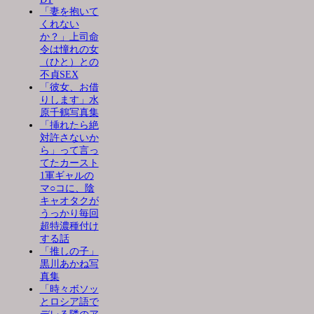
「妻を抱いて
くれない
か？」上司命
令は憧れの女
（ひと）との
不貞SEX
「彼女、お借
りします」水
原千鶴写真集
「挿れたら絶
対許さないか
ら」って言っ
てたカースト
1軍ギャルの
マ○コに、陰
キャオタクが
うっかり毎回
超特濃種付け
する話
「推しの子」
黒川あかね写
真集
「時々ボソッ
とロシア語で