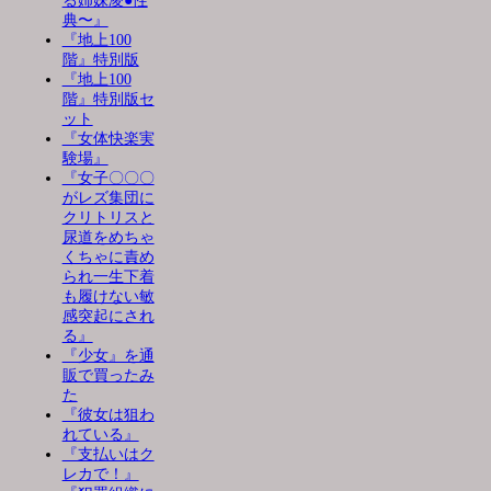
る姉妹凌●性
典〜』
『地上100
階』特別版
『地上100
階』特別版セ
ット
『女体快楽実
験場』
『女子〇〇〇
がレズ集団に
クリトリスと
尿道をめちゃ
くちゃに責め
られ一生下着
も履けない敏
感突起にされ
る』
『少女』を通
販で買ったみ
た
『彼女は狙わ
れている』
『支払いはク
レカで！』