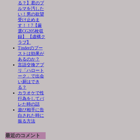
る？】君のブ
ルマを汚した
い！男の欲望
受け止めま
す！！7【厳
選CG205枚収
録】 【虚構ク
ラブ】
Tinderのブー
ストは効果が
あるのか？
言語交換アプ
リ「ハロート
ーク」で出会
い厨はでき
る？
カラオケで性
行為をしてバ
レた時の話
遊び相手に告
白された時に
振る方法
最近のコメント