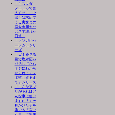
「キスはダ
メ！」って言
うくせに、中
出しは求めて
くる実妹との
恋愛未満セッ
〇スで壊れた
日常。
「クソガ〇ハ
ーレム」シリ
ーズ
「ゴミを見る
目で塩対応パ
パ活してたら
オジにわから
せられてチン
ポ堕ちするま
で」シリーズ
「こんなアプ
リがあればど
んな事に使い
ますか？」〜
見かけた子を
誰でも「言い
なり」に出来