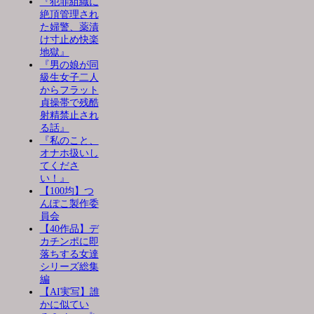
『犯罪組織に
絶頂管理され
た婦警、薬漬
け寸止め快楽
地獄』
『男の娘が同
級生女子二人
からフラット
貞操帯で残酷
射精禁止され
る話』
『私のこと、
オナホ扱いし
てくださ
い！』
【100均】つ
んぽこ製作委
員会
【40作品】デ
カチンポに即
落ちする女達
シリーズ総集
編
【AI実写】誰
かに似てい