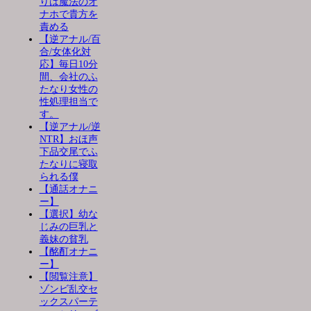
りは魔法のオ
ナホで貴方を
責める
【逆アナル/百
合/女体化対
応】毎日10分
間、会社のふ
たなり女性の
性処理担当で
す。
【逆アナル/逆
NTR】おほ声
下品交尾でふ
たなりに寝取
られる僕
【通話オナニ
ー】
【選択】幼な
じみの巨乳と
義妹の貧乳
【酩酊オナニ
ー】
【閲覧注意】
ゾンビ乱交セ
ックスパーテ