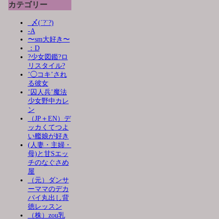
カテゴリー
_〆(´?`?)
-A
〜sm大好き〜
：D
?少女図鑑?ロ
リスタイル?
’◯コキ’され
る彼女
’囚人兵’魔法
少女野中カレ
ン
（JP＋EN）デ
ッカくてつよ
い艦娘が好き
(人妻・主婦・
母)と甘Sエッ
チのなぐさめ
屋
（元）ダンサ
ーママのデカ
パイ丸出し背
徳レッスン
（株）zou乳