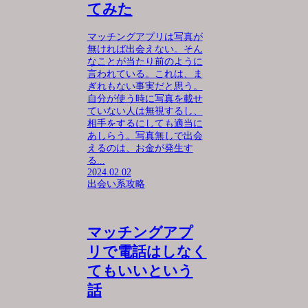
てみた
マッチングアプリは写真が
無ければ出会えない。そん
なことが当たり前のように
言われている。これは、ま
ぎれもない事実だと思う。
自分が使う時に写真を載せ
ていない人は無視するし、
相手をするにしても適当に
あしらう。写真無しで出会
えるのは、お金が発生す
る...
2024.02.02
出会い系攻略
マッチングアプ
リで電話はしなく
てもいいという
話