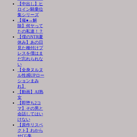
【中出し】ヒ
ロイン騎乗位
集シリーズ
【催●→解
除】何ヤって
たの私達！？
【僕のNTR夏
休み】あの日
見た種付けプ
レスを僕はま
だ忘れられな
い
【全身ヌルヌ
ル性感UPロー
ションまみ
れ】
【動画】AI熟
女
【即堕ち2コ
マ】その男と
会話してはい
けない
【原作リスペ
クト】わから
せCG集