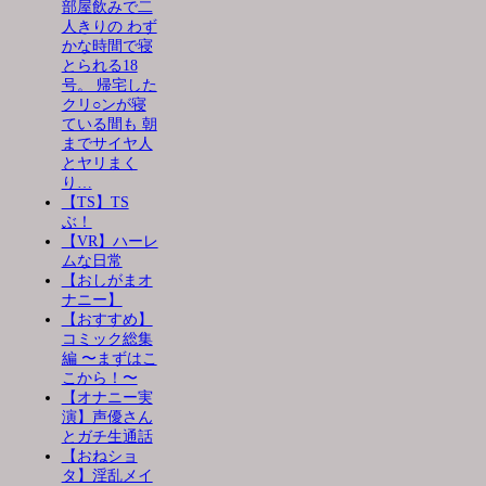
部屋飲みで二
人きりの わず
かな時間で寝
とられる18
号。 帰宅した
クリ○ンが寝
ている間も 朝
までサイヤ人
とヤリまく
り…
【TS】TS
ぶ！
【VR】ハーレ
ムな日常
【おしがまオ
ナニー】
【おすすめ】
コミック総集
編 〜まずはこ
こから！〜
【オナニー実
演】声優さん
とガチ生通話
【おねショ
タ】淫乱メイ