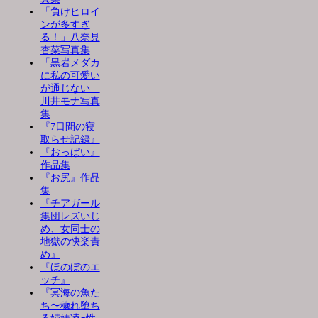
「負けヒロイ
ンが多すぎ
る！」八奈見
杏菜写真集
「黒岩メダカ
に私の可愛い
が通じない」
川井モナ写真
集
『7日間の寝
取らせ記録』
『おっぱい』
作品集
『お尻』作品
集
『チアガール
集団レズいじ
め、女同士の
地獄の快楽責
め』
『ほのぼのエ
ッチ』
『冥海の魚た
ち〜穢れ堕ち