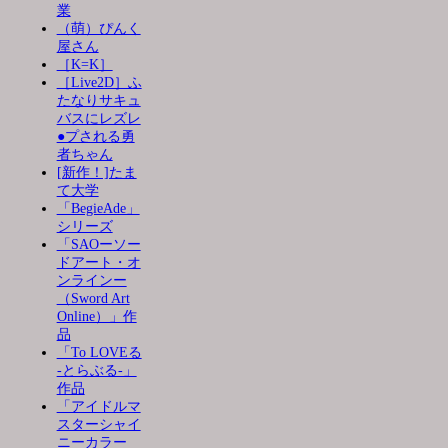
業
（萌）ぴんく
屋さん
［K=K］
［Live2D］ふ
たなりサキュ
バスにレズレ
●プされる勇
者ちゃん
[新作！]たま
て大学
「BegieAde」
シリーズ
「SAOーソー
ドアート・オ
ンラインー
（Sword Art
Online）」作
品
「To LOVEる
-とらぶる-」
作品
「アイドルマ
スターシャイ
ニーカラー