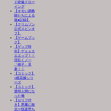
ド絶倫ドロー
イング
【キモい調教
師たちによる
催●記録】
【クリムゾン
公式スピンオ
フ】
【ゲームブッ
ク】
【ゲップ特
化】ゲェェエ
エエップ！！
淫乱くノ一
「桃子」見
参！！
【コミック】
○眠花嫁シリ
ーズ
【コミック】
透明人間にな
った俺
【セリフ付
き】悪魔に敗
北〜快楽堕ち