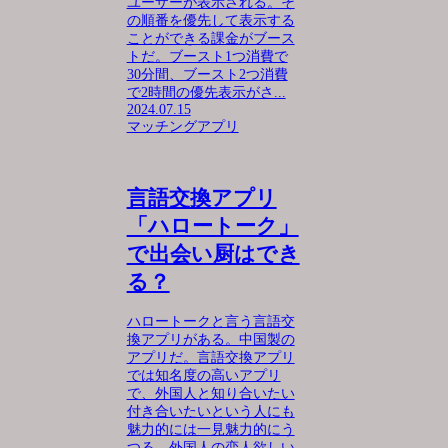
ユーザーが表示される。そ
の順番を優先して表示する
ことができる課金がブース
トだ。ブースト1つ消費で
30分間、ブースト2つ消費
で2時間の優先表示がさ...
2024.07.15
マッチングアプリ
言語交換アプリ
「ハロートーク」
で出会い厨はでき
る？
ハロートークと言う言語交
換アプリがある。中国製の
アプリだ。言語交換アプリ
では知名度の高いアプリ
で、外国人と知り合いたい
付き合いたいという人にも
魅力的には一見魅力的にう
つる。外国人の恋人欲しい