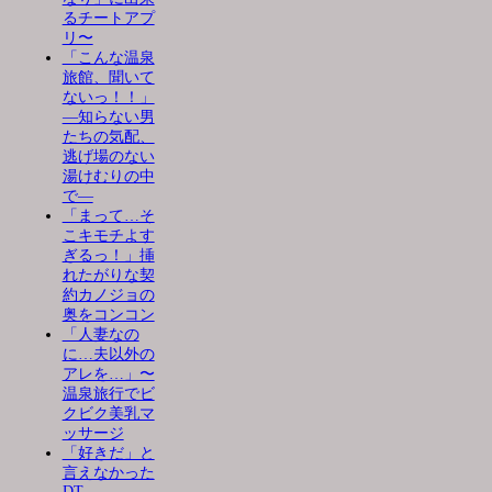
るチートアプ
リ〜
「こんな温泉
旅館、聞いて
ないっ！！」
―知らない男
たちの気配、
逃げ場のない
湯けむりの中
で―
「まって…そ
こキモチよす
ぎるっ！」挿
れたがりな契
約カノジョの
奥をコンコン
「人妻なの
に…夫以外の
アレを…」〜
温泉旅行でビ
クビク美乳マ
ッサージ
「好きだ」と
言えなかった
DT