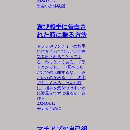
2024.05.27
出会い系体験談
遊び相手に告白さ
れた時に振る方法
セフレやワンナイトの相手
に付き合って欲しいと雰囲
気を出されることってあ
る。わりとよくある。ドラ
マとかでも、「1回やった
だけで恋人面するな。」み
たいなのがあるけど、現実
でもよくある。そんな時
に、相手を気付つけずいか
に波風立てずに振るか。遊
び人...
2024.04.12
モテるために
マチアプの自己紹