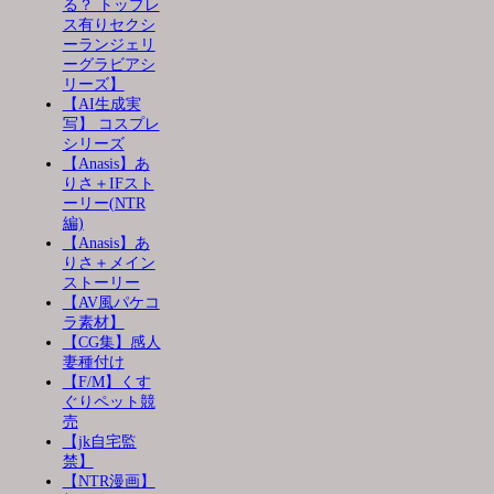
る？ トップレ
ス有りセクシ
ーランジェリ
ーグラビアシ
リーズ】
【AI生成実
写】 コスプレ
シリーズ
【Anasis】あ
りさ＋IFスト
ーリー(NTR
編)
【Anasis】あ
りさ＋メイン
ストーリー
【AV風パケコ
ラ素材】
【CG集】感人
妻種付け
【F/M】くす
ぐりペット競
売
【jk自宅監
禁】
【NTR漫画】