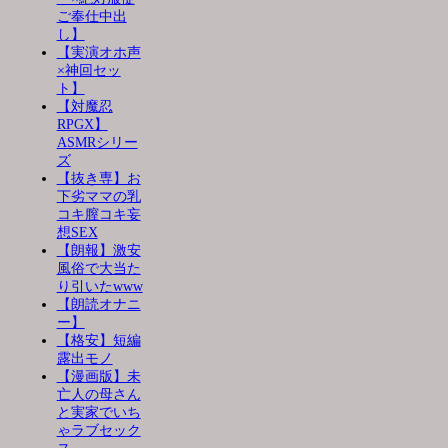
ご奉仕中出
し】
【実演オホ声
×神回セッ
ト】
【対魔忍
RPGX】
ASMRシリー
ズ
【抜き専】お
下劣ママの乳
コキ膣コキ妄
想SEX
【朗報】激安
風俗で大当た
り引いたwww
【朗読オナニ
ー】
【格安】短編
露出モノ
【漫画版】未
亡人の母さん
と実家でいち
ゃラブセック