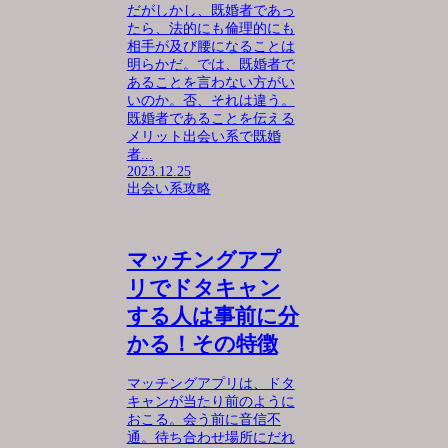
だがしかし、既婚者であっ
たら、法的にも倫理的にも
相手が及び腰になることは
明らかだ。では、既婚者で
あることを言わない方がい
いのか。否、それは違う。
既婚者であることを伝える
メリット出会い系で既婚
者...
2023.12.25
出会い系攻略
マッチングアプ
リでドタキャン
する人は事前に分
かる！その特徴
マッチングアプリは、ドタ
キャンが当たり前のように
おこる。会う前に音信不
通。待ち合わせ場所にだれ