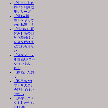
【中出し】ヒ
ロイン騎乗位
集シリーズ
【催●→解
除】何ヤって
たの私達！？
【僕のNTR夏
休み】あの日
見た種付けプ
レスを僕はま
だ忘れられな
い
【全身ヌルヌ
ル性感UPロー
ションまみ
れ】
【動画】AI熟
女
【即堕ち2コ
マ】その男と
会話してはい
けない
【原作リスペ
クト】わから
せCG集