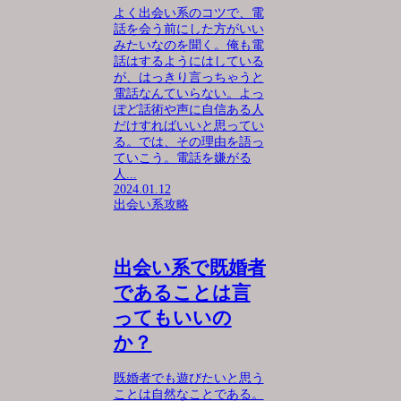
よく出会い系のコツで、電
話を会う前にした方がいい
みたいなのを聞く。俺も電
話はするようにはしている
が、はっきり言っちゃうと
電話なんていらない。よっ
ぽど話術や声に自信ある人
だけすればいいと思ってい
る。では、その理由を語っ
ていこう。電話を嫌がる
人...
2024.01.12
出会い系攻略
出会い系で既婚者
であることは言
ってもいいの
か？
既婚者でも遊びたいと思う
ことは自然なことである。