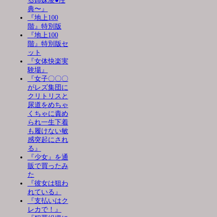
る姉妹凌●性
典〜』
『地上100
階』特別版
『地上100
階』特別版セ
ット
『女体快楽実
験場』
『女子〇〇〇
がレズ集団に
クリトリスと
尿道をめちゃ
くちゃに責め
られ一生下着
も履けない敏
感突起にされ
る』
『少女』を通
販で買ったみ
た
『彼女は狙わ
れている』
『支払いはク
レカで！』