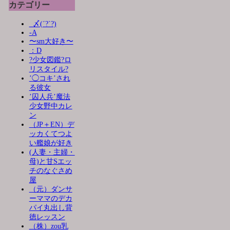
カテゴリー
_〆(´?`?)
-A
〜sm大好き〜
：D
?少女図鑑?ロ
リスタイル?
’◯コキ’され
る彼女
’囚人兵’魔法
少女野中カレ
ン
（JP＋EN）デ
ッカくてつよ
い艦娘が好き
(人妻・主婦・
母)と甘Sエッ
チのなぐさめ
屋
（元）ダンサ
ーママのデカ
パイ丸出し背
徳レッスン
（株）zou乳