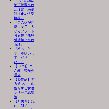
『犯罪組織に
絶頂管理され
た婦警、薬漬
け寸止め快楽
地獄』
『男の娘が同
級生女子二人
からフラット
貞操帯で残酷
射精禁止され
る話』
『私のこと、
オナホ扱いし
てくださ
い！』
【100均】つ
んぽこ製作委
員会
【40作品】デ
カチンポに即
落ちする女達
シリーズ総集
編
【AI実写】誰
かに似てい