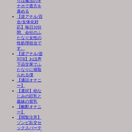
りは魔法のオ
ナホで貴方を
責める
【逆アナル/百
合/女体化対
応】毎日10分
間、会社のふ
たなり女性の
性処理担当で
す。
【逆アナル/逆
NTR】おほ声
下品交尾でふ
たなりに寝取
られる僕
【通話オナニ
ー】
【選択】幼な
じみの巨乳と
義妹の貧乳
【酩酊オナニ
ー】
【閲覧注意】
ゾンビ乱交セ
ックスパーテ