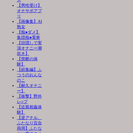
ス
【男性受け】
オナサポアプ
リ
【画像集】AI
熟女
【痴●ダメ】
集団痴●電車
【目隠しで実
演オナニー潮
吹き】
【禁断の体
験】
【総集編】ふ
つうのおんな
のこ
【耐久オナニ
ー】
【衝撃】野外
レ○プ
【近親相姦体
験】
【逆アナル、
ふたなり百合
両用】ふたな