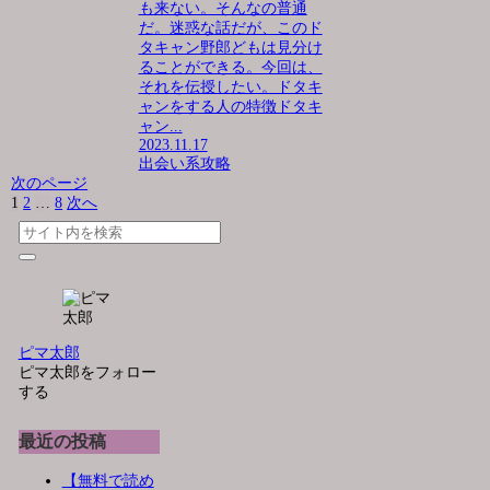
も来ない。そんなの普通
だ。迷惑な話だが、このド
タキャン野郎どもは見分け
ることができる。今回は、
それを伝授したい。ドタキ
ャンをする人の特徴ドタキ
ャン...
2023.11.17
出会い系攻略
次のページ
1
2
…
8
次へ
ピマ太郎
ピマ太郎をフォロー
する
最近の投稿
【無料で読め