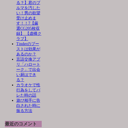
る？】君のブ
ルマを汚した
い！男の欲望
受け止めま
す！！7【厳
選CG205枚収
録】 【虚構ク
ラブ】
Tinderのブー
ストは効果が
あるのか？
言語交換アプ
リ「ハロート
ーク」で出会
い厨はでき
る？
カラオケで性
行為をしてバ
レた時の話
遊び相手に告
白された時に
振る方法
最近のコメント