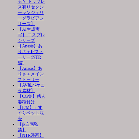
る？ トップレ
ス有りセクシ
ーランジェリ
ーグラビアシ
リーズ】
【AI生成実
写】 コスプレ
シリーズ
【Anasis】あ
りさ＋IFスト
ーリー(NTR
編)
【Anasis】あ
りさ＋メイン
ストーリー
【AV風パケコ
ラ素材】
【CG集】感人
妻種付け
【F/M】くす
ぐりペット競
売
【jk自宅監
禁】
【NTR漫画】