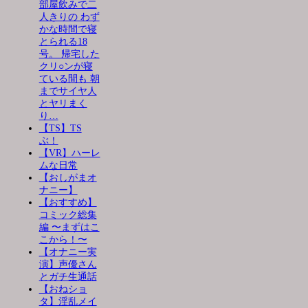
部屋飲みで二
人きりの わず
かな時間で寝
とられる18
号。 帰宅した
クリ○ンが寝
ている間も 朝
までサイヤ人
とヤリまく
り…
【TS】TS
ぶ！
【VR】ハーレ
ムな日常
【おしがまオ
ナニー】
【おすすめ】
コミック総集
編 〜まずはこ
こから！〜
【オナニー実
演】声優さん
とガチ生通話
【おねショ
タ】淫乱メイ