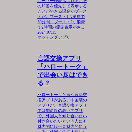
ユーザーが表示される。そ
の順番を優先して表示する
ことができる課金がブース
トだ。ブースト1つ消費で
30分間、ブースト2つ消費
で2時間の優先表示がさ...
2024.07.15
マッチングアプリ
言語交換アプリ
「ハロートーク」
で出会い厨はでき
る？
ハロートークと言う言語交
換アプリがある。中国製の
アプリだ。言語交換アプリ
では知名度の高いアプリ
で、外国人と知り合いたい
付き合いたいという人にも
魅力的には一見魅力的にう
つる。外国人の恋人欲しい