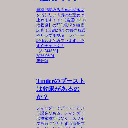
無料で読める？君のブルマ
を汚したい！男の欲望受け
止めます！！7【厳選CG205
枚収録】の配信状況を徹底
調査！FANZAでの販売形式
やサンプル視聴、レビュー
評価もまとめています。今
すぐチェック！
【d_544876】
2026.06.01
未分類
Tinderのブースト
は効果があるの
か？
ティンダーでブーストとい
う課金がある。ティンダー
は検索機能はなく、スワイ
プ画面にひとりずつ順番で