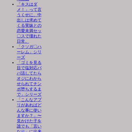
「キスはダ
メ！」って言
うくせに、中
出しは求めて
くる実妹との
恋愛未満セッ
〇スで壊れた
日常。
「クソガ〇ハ
ーレム」シリ
ーズ
「ゴミを見る
目で塩対応パ
パ活してたら
オジにわから
せられてチン
ポ堕ちするま
で」シリーズ
「こんなアプ
リがあればど
んな事に使い
ますか？」〜
見かけた子を
誰でも「言い
なり」に出来