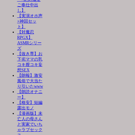
ご奉仕中出
し】
【実演オホ声
×神回セッ
ト】
【対魔忍
RPGX】
ASMRシリー
ズ
【抜き専】お
下劣ママの乳
コキ膣コキ妄
想SEX
【朗報】激安
風俗で大当た
り引いたwww
【朗読オナニ
ー】
【格安】短編
露出モノ
【漫画版】未
亡人の母さん
と実家でいち
ゃラブセック