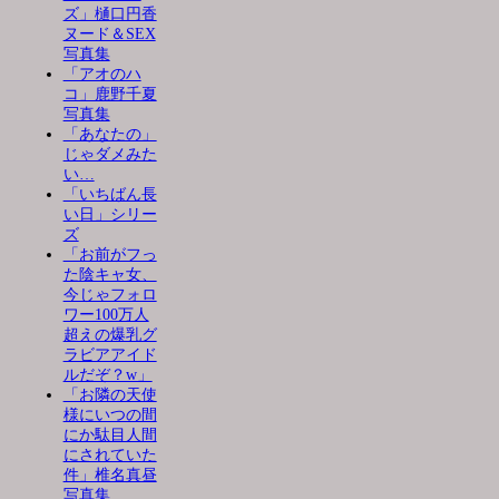
ズ」樋口円香
ヌード＆SEX
写真集
「アオのハ
コ」鹿野千夏
写真集
「あなたの」
じゃダメみた
い…
「いちばん長
い日」シリー
ズ
「お前がフっ
た陰キャ女、
今じゃフォロ
ワー100万人
超えの爆乳グ
ラビアアイド
ルだぞ？w」
「お隣の天使
様にいつの間
にか駄目人間
にされていた
件」椎名真昼
写真集