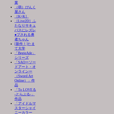
業
（萌）ぴんく
屋さん
［K=K］
［Live2D］ふ
たなりサキュ
バスにレズレ
●プされる勇
者ちゃん
[新作！]たま
て大学
「BegieAde」
シリーズ
「SAOーソー
ドアート・オ
ンラインー
（Sword Art
Online）」作
品
「To LOVEる
-とらぶる-」
作品
「アイドルマ
スターシャイ
ニーカラー