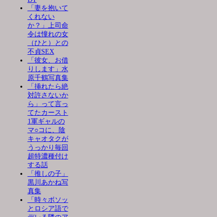
「妻を抱いて
くれない
か？」上司命
令は憧れの女
（ひと）との
不貞SEX
「彼女、お借
りします」水
原千鶴写真集
「挿れたら絶
対許さないか
ら」って言っ
てたカースト
1軍ギャルの
マ○コに、陰
キャオタクが
うっかり毎回
超特濃種付け
する話
「推しの子」
黒川あかね写
真集
「時々ボソッ
とロシア語で