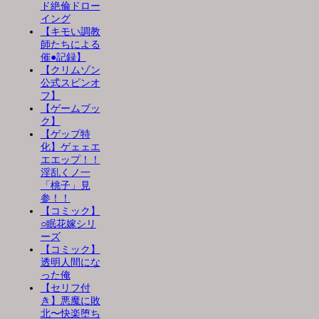
ド絶倫ドロー
イング
【キモい調教
師たちによる
催●記録】
【クリムゾン
公式スピンオ
フ】
【ゲームブッ
ク】
【ゲップ特
化】ゲェェエ
エエップ！！
淫乱くノ一
「桃子」見
参！！
【コミック】
○眠花嫁シリ
ーズ
【コミック】
透明人間にな
った俺
【セリフ付
き】悪魔に敗
北〜快楽堕ち