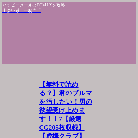
ハッピーメールとPCMAXを攻略
出会い系！一騎当千
【無料で読め
る？】君のブルマ
を汚したい！男の
欲望受け止めま
す！！7【厳選
CG205枚収録】
【虚構クラブ】