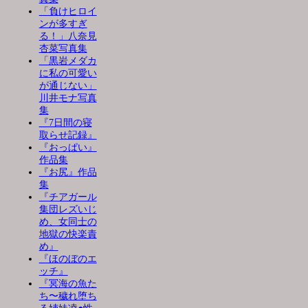
「負けヒロイ
ンが多すぎ
る！」八奈見
杏菜写真集
「黒岩メダカ
に私の可愛い
が通じない」
川井モナ写真
集
『7日間の寝
取らせ記録』
『おっぱい』
作品集
『お尻』作品
集
『チアガール
集団レズいじ
め、女同士の
地獄の快楽責
め』
『ほのぼのエ
ッチ』
『冥海の魚た
ち〜穢れ堕ち