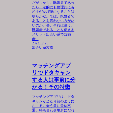
だがしかし、既婚者であっ
たら、法的にも倫理的にも
相手が及び腰になることは
明らかだ。では、既婚者で
あることを言わない方がい
いのか。否、それは違う。
既婚者であることを伝える
メリット出会い系で既婚
者...
2023.12.25
出会い系攻略
マッチングアプ
リでドタキャン
する人は事前に分
かる！その特徴
マッチングアプリは、ドタ
キャンが当たり前のように
おこる。会う前に音信不
通。待ち合わせ場所にだれ