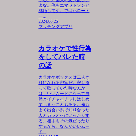
よな。俺もエマワトソンと
結婚してえ。ではハロート
ー...
2024.06.25
マッチングアプリ
カラオケで性行為
をしてバレた時
の話
カラオケボックスは二人き
りになれる密室だ。寄り添
って歌っていた時なんか
は、いいムードになって自
然とイチャイチャしはじめ
てしまうこともある。俺も
よく出会い系で知り合った
人とカラオケにいったりす
る。相手もその気だったり
するから、なんかいいムー
ド...