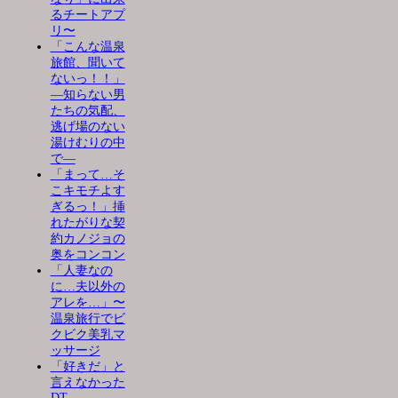
るチートアプ
リ〜
「こんな温泉
旅館、聞いて
ないっ！！」
―知らない男
たちの気配、
逃げ場のない
湯けむりの中
で―
「まって…そ
こキモチよす
ぎるっ！」挿
れたがりな契
約カノジョの
奥をコンコン
「人妻なの
に…夫以外の
アレを…」〜
温泉旅行でビ
クビク美乳マ
ッサージ
「好きだ」と
言えなかった
DT