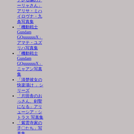
デレる隣のア
ーリャさん」
アリサ・ミハ
イロヴナ・九
条写真集
「機動戦士
Gundam
GQuuuuuuX」
アマテ・ユズ
リハ写真集
「機動戦士
Gundam
GQuuuuuuX」
ニャアン写真
集
「清楚彼女の
快楽漬け 」シ
リーズ
「片田舎のお
っさん、剣聖
になる」アリ
ューシア・シ
トラス 写真集
「紫雲寺家の
子〇たち」写
真集