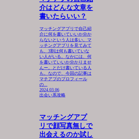
介はどんな文章を
書いたらいい？
マッチングアプリで自己紹
介に何を書いていいか分か
らないという人は多い。マ
ッチングアプリを見てみて
も、3割は何も書いていな
い人がいる。なかには、何
を書いていいか分かりませ
んー。とだけ書いている人
も。なので、今回の記事は
マチアプのプロフィール
の...
2024.03.06
出会い系攻略
マッチングアプ
リで顔写真無しで
出会えるのか試し