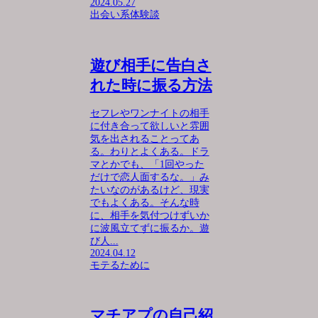
2024.05.27
出会い系体験談
遊び相手に告白さ
れた時に振る方法
セフレやワンナイトの相手
に付き合って欲しいと雰囲
気を出されることってあ
る。わりとよくある。ドラ
マとかでも、「1回やった
だけで恋人面するな。」み
たいなのがあるけど、現実
でもよくある。そんな時
に、相手を気付つけずいか
に波風立てずに振るか。遊
び人...
2024.04.12
モテるために
マチアプの自己紹