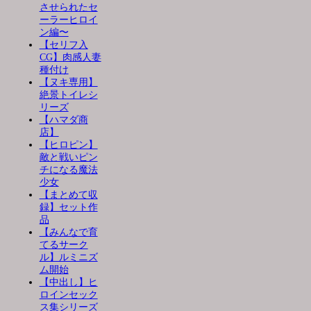
させられたセ
ーラーヒロイ
ン編〜
【セリフ入
CG】肉感人妻
種付け
【ヌキ専用】
絶景トイレシ
リーズ
【ハマダ商
店】
【ヒロピン】
敵と戦いピン
チになる魔法
少女
【まとめて収
録】セット作
品
【みんなで育
てるサーク
ル】ルミニズ
ム開始
【中出し】ヒ
ロインセック
ス集シリーズ