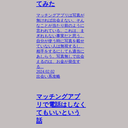
てみた
マッチングアプリは写真が
無ければ出会えない。そん
なことが当たり前のように
言われている。これは、ま
ぎれもない事実だと思う。
自分が使う時に写真を載せ
ていない人は無視するし、
相手をするにしても適当に
あしらう。写真無しで出会
えるのは、お金が発生す
る...
2024.02.02
出会い系攻略
マッチングアプ
リで電話はしなく
てもいいという
話