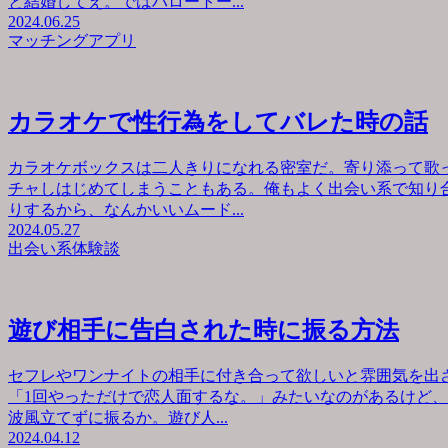
と結婚してえ。ではハロートー...
2024.06.25
マッチングアプリ
カラオケで性行為をしてバレた時の話
カラオケボックスは二人きりになれる密室だ。寄り添って歌
チャしはじめてしまうこともある。俺もよく出会い系で知り
りするから、なんかいいムード...
2024.05.27
出会い系体験談
遊び相手に告白された時に振る方法
セフレやワンナイトの相手に付き合って欲しいと雰囲気を出
「1回やっただけで恋人面するな。」みたいなのがあるけど
波風立てずに振るか。遊び人...
2024.04.12