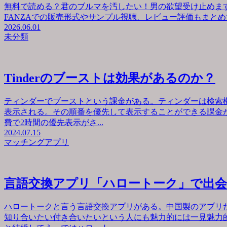
無料で読める？君のブルマを汚したい！男の欲望受け止めます
FANZAでの販売形式やサンプル視聴、レビュー評価もまとめて
2026.06.01
未分類
Tinderのブーストは効果があるのか？
ティンダーでブーストという課金がある。ティンダーは検索
表示される。その順番を優先して表示することができる課金が
費で2時間の優先表示がさ...
2024.07.15
マッチングアプリ
言語交換アプリ「ハロートーク」で出
ハロートークと言う言語交換アプリがある。中国製のアプリ
知り合いたい付き合いたいという人にも魅力的には一見魅力