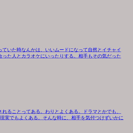
っていた時なんかは、いいムードになって自然とイチャイ
合った人とカラオケにいったりする。相手もその気だった
されることってある。わりとよくある。ドラマとかでも、
、現実でもよくある。そんな時に、相手を気付つけずいかに