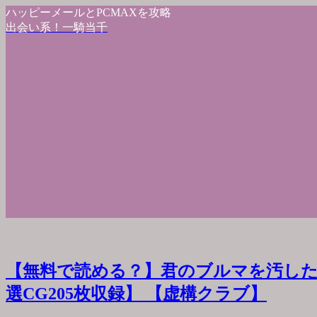
ハッピーメールとPCMAXを攻略
出会い系！一騎当千
【無料で読める？】君のブルマを汚した
選CG205枚収録】 【虚構クラブ】