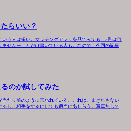
いたらいい？
という人は多い。マッチングアプリを見てみても、3割は何
りませんー。とだけ書いている人も。なので、今回の記事
えるのか試してみた
が当たり前のように言われている。これは、まぎれもない
するし、相手をするにしても適当にあしらう。写真無しで