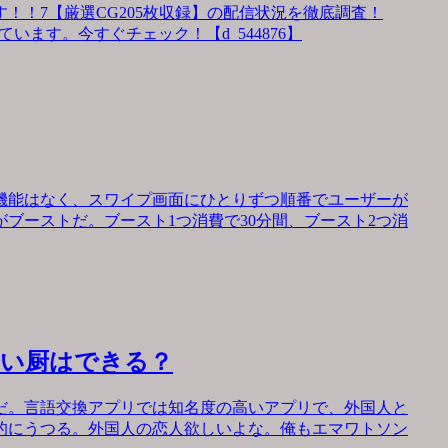
！！7【厳選CG205枚収録】の配信状況を徹底調査！
います。今すぐチェック！【d_544876】
機能はなく、スワイプ画面にひとりずつ順番でユーザーが
ブーストだ。ブースト1つ消費で30分間、ブースト2つ消
会い厨はできる？
だ。言語交換アプリでは知名度の高いアプリで、外国人と
的にうつる。外国人の恋人欲しいよな。俺もエマワトソン