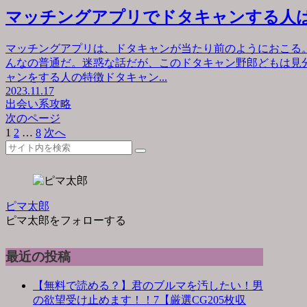
マッチングアプリでドタキャンする人
マッチングアプリは、ドタキャンが当たり前のようにおこる
んなの普通だ。迷惑な話だが、このドタキャン野郎どもは見
ャンをする人の特徴ドタキャン...
2023.11.17
出会い系攻略
次のページ
1
2
…
8
次へ
ピマ太郎
ピマ太郎をフォローする
最近の投稿
【無料で読める？】君のブルマを汚したい！男
の欲望受け止めます！！7【厳選CG205枚収