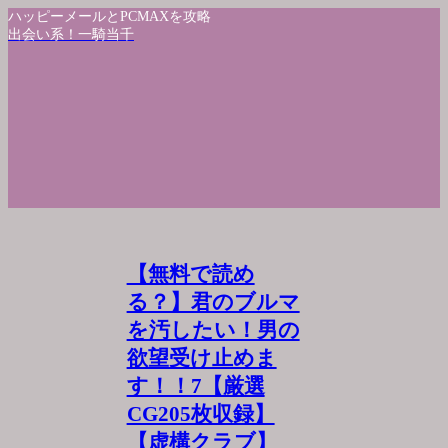
ハッピーメールとPCMAXを攻略
出会い系！一騎当千
【無料で読め
る？】君のブルマ
を汚したい！男の
欲望受け止めま
す！！7【厳選
CG205枚収録】
【虚構クラブ】