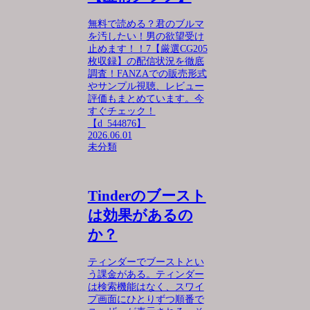
無料で読める？君のブルマ
を汚したい！男の欲望受け
止めます！！7【厳選CG205
枚収録】の配信状況を徹底
調査！FANZAでの販売形式
やサンプル視聴、レビュー
評価もまとめています。今
すぐチェック！
【d_544876】
2026.06.01
未分類
Tinderのブースト
は効果があるの
か？
ティンダーでブーストとい
う課金がある。ティンダー
は検索機能はなく、スワイ
プ画面にひとりずつ順番で