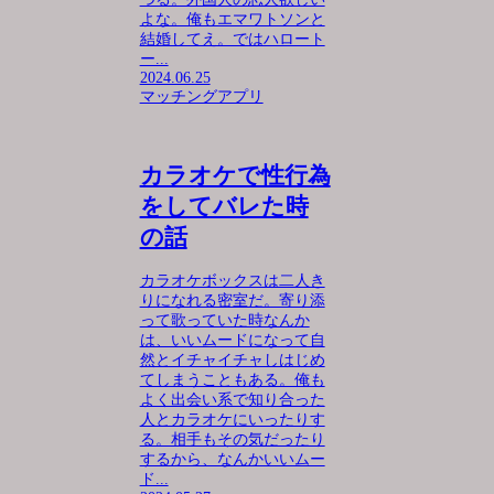
よな。俺もエマワトソンと
結婚してえ。ではハロート
ー...
2024.06.25
マッチングアプリ
カラオケで性行為
をしてバレた時
の話
カラオケボックスは二人き
りになれる密室だ。寄り添
って歌っていた時なんか
は、いいムードになって自
然とイチャイチャしはじめ
てしまうこともある。俺も
よく出会い系で知り合った
人とカラオケにいったりす
る。相手もその気だったり
するから、なんかいいムー
ド...