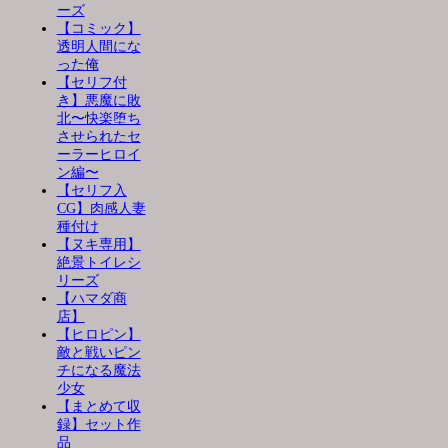
ーズ
【コミック】
透明人間にな
った俺
【セリフ付
き】悪魔に敗
北〜快楽堕ち
させられたセ
ーラーヒロイ
ン編〜
【セリフ入
CG】肉感人妻
種付け
【ヌキ専用】
絶景トイレシ
リーズ
【ハマダ商
店】
【ヒロピン】
敵と戦いピン
チになる魔法
少女
【まとめて収
録】セット作
品