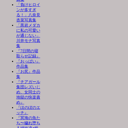
「負けヒロイ
ンが多すぎ
る！」八奈見
杏菜写真集
「黒岩メダカ
に私の可愛い
が通じない」
川井モナ写真
集
『7日間の寝
取らせ記録』
『おっぱい』
作品集
『お尻』作品
集
『チアガール
集団レズいじ
め、女同士の
地獄の快楽責
め』
『ほのぼのエ
ッチ』
『冥海の魚た
ち〜穢れ堕ち