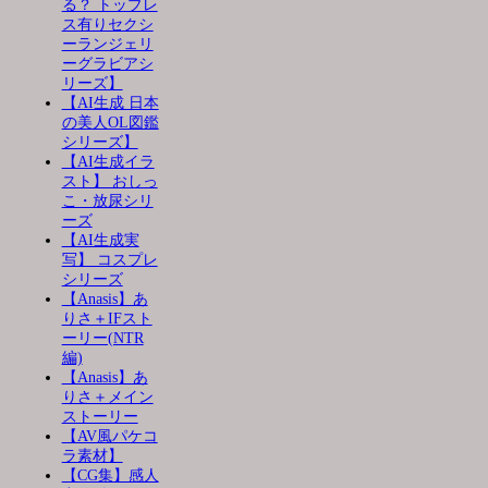
る？ トップレ
ス有りセクシ
ーランジェリ
ーグラビアシ
リーズ】
【AI生成 日本
の美人OL図鑑
シリーズ】
【AI生成イラ
スト】 おしっ
こ・放尿シリ
ーズ
【AI生成実
写】 コスプレ
シリーズ
【Anasis】あ
りさ＋IFスト
ーリー(NTR
編)
【Anasis】あ
りさ＋メイン
ストーリー
【AV風パケコ
ラ素材】
【CG集】感人