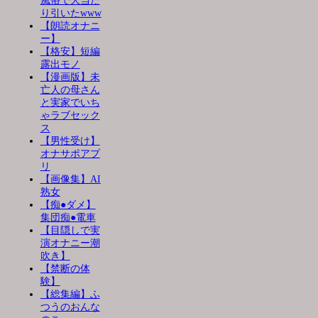
風俗で大当た
り引いたwww
【朗読オナニ
ー】
【格安】短編
露出モノ
【漫画版】未
亡人の母さん
と実家でいち
ゃラブセック
ス
【男性受け】
オナサポアプ
リ
【画像集】AI
熟女
【痴●ダメ】
集団痴●電車
【目隠しで実
演オナニー潮
吹き】
【禁断の体
験】
【総集編】ふ
つうのおんな