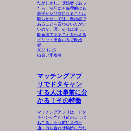
だがしかし、既婚者であっ
たら、法的にも倫理的にも
相手が及び腰になることは
明らかだ。では、既婚者で
あることを言わない方がい
いのか。否、それは違う。
既婚者であることを伝える
メリット出会い系で既婚
者...
2023.12.25
出会い系攻略
マッチングアプ
リでドタキャン
する人は事前に分
かる！その特徴
マッチングアプリは、ドタ
キャンが当たり前のように
おこる。会う前に音信不
通。待ち合わせ場所にだれ