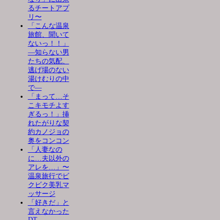
るチートアプ
リ〜
「こんな温泉
旅館、聞いて
ないっ！！」
―知らない男
たちの気配、
逃げ場のない
湯けむりの中
で―
「まって…そ
こキモチよす
ぎるっ！」挿
れたがりな契
約カノジョの
奥をコンコン
「人妻なの
に…夫以外の
アレを…」〜
温泉旅行でビ
クビク美乳マ
ッサージ
「好きだ」と
言えなかった
DT