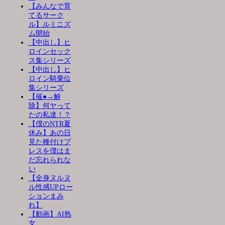
【みんなで育
てるサーク
ル】ルミニズ
ム開始
【中出し】ヒ
ロインセック
ス集シリーズ
【中出し】ヒ
ロイン騎乗位
集シリーズ
【催●→解
除】何ヤって
たの私達！？
【僕のNTR夏
休み】あの日
見た種付けプ
レスを僕はま
だ忘れられな
い
【全身ヌルヌ
ル性感UPロー
ションまみ
れ】
【動画】AI熟
女