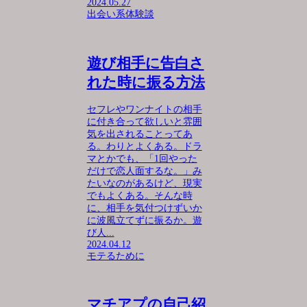
2024.05.27
出会い系体験談
遊び相手に告白さ
れた時に振る方法
セフレやワンナイトの相手
に付き合って欲しいと雰囲
気を出されることってあ
る。わりとよくある。ドラ
マとかでも、「1回やった
だけで恋人面するな。」み
たいなのがあるけど、現実
でもよくある。そんな時
に、相手を気付つけずいか
に波風立てずに振るか。遊
び人...
2024.04.12
モテるために
マチアプの自己紹