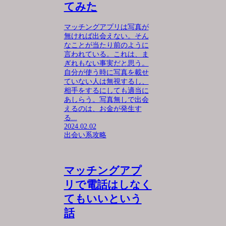
てみた
マッチングアプリは写真が
無ければ出会えない。そん
なことが当たり前のように
言われている。これは、ま
ぎれもない事実だと思う。
自分が使う時に写真を載せ
ていない人は無視するし、
相手をするにしても適当に
あしらう。写真無しで出会
えるのは、お金が発生す
る...
2024.02.02
出会い系攻略
マッチングアプ
リで電話はしなく
てもいいという
話