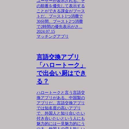
ユーザーが表示される。そ
の順番を優先して表示する
ことができる課金がブース
トだ。ブースト1つ消費で
30分間、ブースト2つ消費
で2時間の優先表示がさ...
2024.07.15
マッチングアプリ
言語交換アプリ
「ハロートーク」
で出会い厨はでき
る？
ハロートークと言う言語交
換アプリがある。中国製の
アプリだ。言語交換アプリ
では知名度の高いアプリ
で、外国人と知り合いたい
付き合いたいという人にも
魅力的には一見魅力的にう
つる。外国人の恋人欲しい