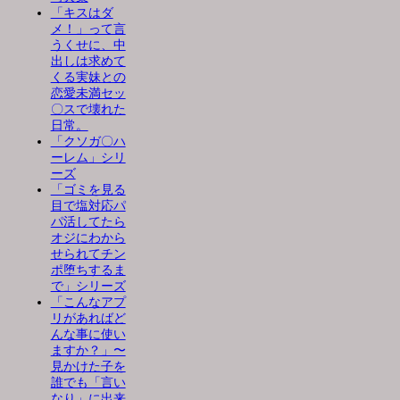
「キスはダ
メ！」って言
うくせに、中
出しは求めて
くる実妹との
恋愛未満セッ
〇スで壊れた
日常。
「クソガ〇ハ
ーレム」シリ
ーズ
「ゴミを見る
目で塩対応パ
パ活してたら
オジにわから
せられてチン
ポ堕ちするま
で」シリーズ
「こんなアプ
リがあればど
んな事に使い
ますか？」〜
見かけた子を
誰でも「言い
なり」に出来