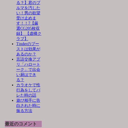
る？】君のブ
ルマを汚した
い！男の欲望
受け止めま
す！！7【厳
選CG205枚収
録】 【虚構ク
ラブ】
Tinderのブー
ストは効果が
あるのか？
言語交換アプ
リ「ハロート
ーク」で出会
い厨はでき
る？
カラオケで性
行為をしてバ
レた時の話
遊び相手に告
白された時に
振る方法
最近のコメント