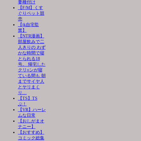
妻種付け
【F/M】くす
ぐりペット競
売
【jk自宅監
禁】
【NTR漫画】
部屋飲みで二
人きりの わず
かな時間で寝
とられる18
号。 帰宅した
クリ○ンが寝
ている間も 朝
までサイヤ人
とヤリまく
り…
【TS】TS
ぶ！
【VR】ハーレ
ムな日常
【おしがまオ
ナニー】
【おすすめ】
コミック総集