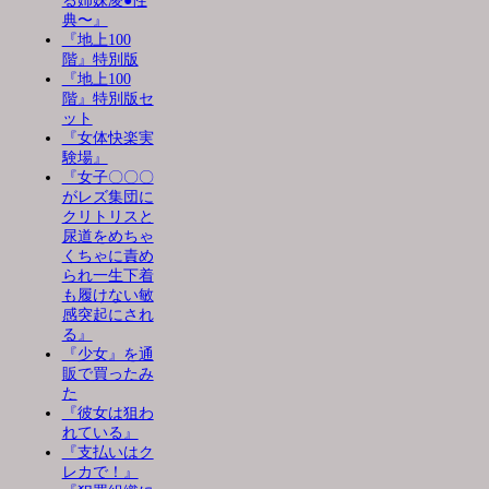
る姉妹凌●性
典〜』
『地上100
階』特別版
『地上100
階』特別版セ
ット
『女体快楽実
験場』
『女子〇〇〇
がレズ集団に
クリトリスと
尿道をめちゃ
くちゃに責め
られ一生下着
も履けない敏
感突起にされ
る』
『少女』を通
販で買ったみ
た
『彼女は狙わ
れている』
『支払いはク
レカで！』