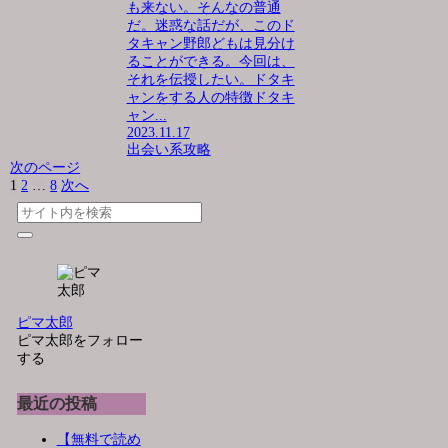
も来ない。そんなの普通
だ。迷惑な話だが、このド
タキャン野郎どもは見分け
ることができる。今回は、
それを伝授したい。ドタキ
ャンをする人の特徴ドタキ
ャン...
2023.11.17
出会い系攻略
次のページ
1
2
…
8
次へ
ピマ太郎
ピマ太郎をフォロー
する
最近の投稿
【無料で読め