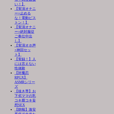
い！】
【実演オナニ
ー×止める
な！電動ピス
トン！】
【実演オナニ
ー×絶対服従
ご奉仕中出
し】
【実演オホ声
×神回セッ
ト】
【実録！】人
には言えない
性体験
【対魔忍
RPGX】
ASMRシリー
ズ
【抜き専】お
下劣ママの乳
コキ膣コキ妄
想SEX
【朗報】激安