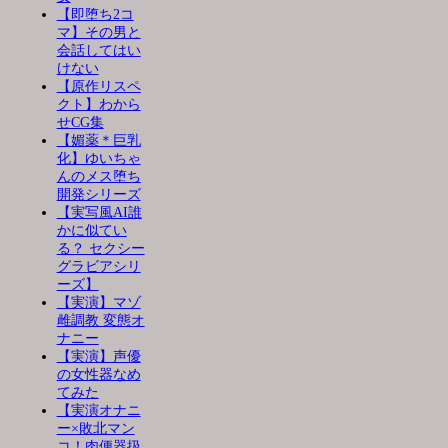
【即堕ち2コ
マ】その男と
会話してはい
けない
【原作リスペ
クト】わから
せCG集
【媚薬＊巨乳
化】ゆいちゃ
んのメス堕ち
開発シリーズ
【実写風AI誰
かに似てい
る？ セクシー
グラビアシリ
ーズ】
【実演】マゾ
雌調教 変態オ
ナニー
【実演】声優
の女性器なめ
てみた
【実演オナニ
ー×敗北マン
コ！肉便器扱