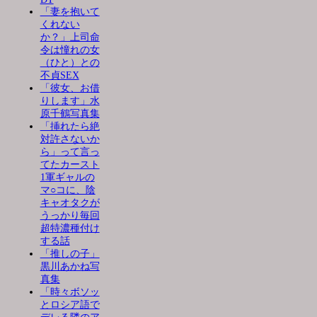
「妻を抱いて
くれない
か？」上司命
令は憧れの女
（ひと）との
不貞SEX
「彼女、お借
りします」水
原千鶴写真集
「挿れたら絶
対許さないか
ら」って言っ
てたカースト
1軍ギャルの
マ○コに、陰
キャオタクが
うっかり毎回
超特濃種付け
する話
「推しの子」
黒川あかね写
真集
「時々ボソッ
とロシア語で