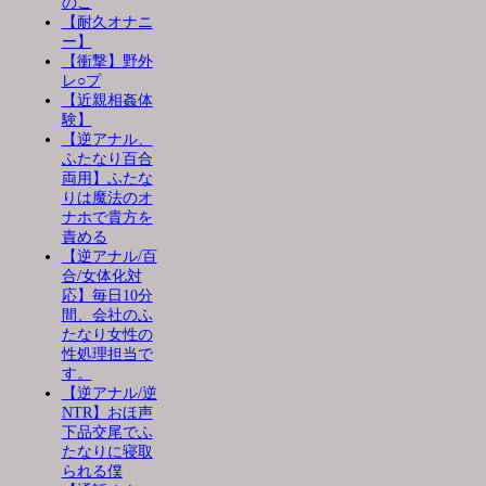
のこ
【耐久オナニ
ー】
【衝撃】野外
レ○プ
【近親相姦体
験】
【逆アナル、
ふたなり百合
両用】ふたな
りは魔法のオ
ナホで貴方を
責める
【逆アナル/百
合/女体化対
応】毎日10分
間、会社のふ
たなり女性の
性処理担当で
す。
【逆アナル/逆
NTR】おほ声
下品交尾でふ
たなりに寝取
られる僕