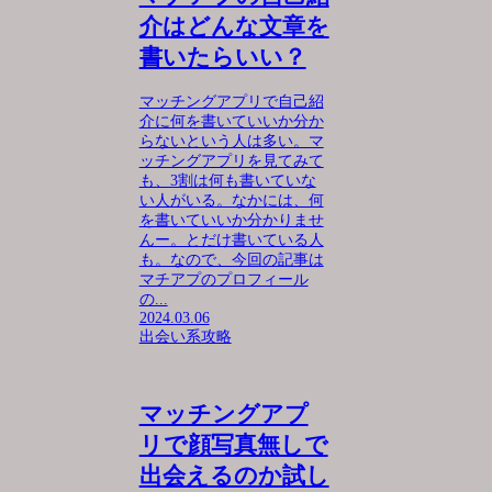
介はどんな文章を
書いたらいい？
マッチングアプリで自己紹
介に何を書いていいか分か
らないという人は多い。マ
ッチングアプリを見てみて
も、3割は何も書いていな
い人がいる。なかには、何
を書いていいか分かりませ
んー。とだけ書いている人
も。なので、今回の記事は
マチアプのプロフィール
の...
2024.03.06
出会い系攻略
マッチングアプ
リで顔写真無しで
出会えるのか試し