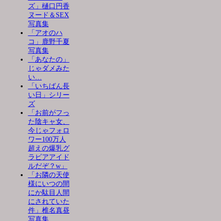
ズ」樋口円香
ヌード＆SEX
写真集
「アオのハ
コ」鹿野千夏
写真集
「あなたの」
じゃダメみた
い…
「いちばん長
い日」シリー
ズ
「お前がフっ
た陰キャ女、
今じゃフォロ
ワー100万人
超えの爆乳グ
ラビアアイド
ルだぞ？w」
「お隣の天使
様にいつの間
にか駄目人間
にされていた
件」椎名真昼
写真集