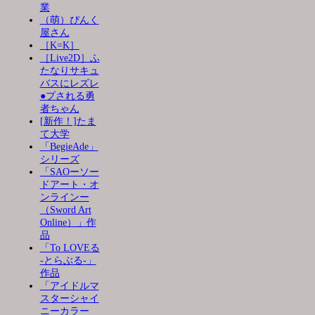
業
（萌）ぴんく
屋さん
［K=K］
［Live2D］ふ
たなりサキュ
バスにレズレ
●プされる勇
者ちゃん
[新作！]たま
て大学
「BegieAde」
シリーズ
「SAOーソー
ドアート・オ
ンラインー
（Sword Art
Online）」作
品
「To LOVEる
-とらぶる-」
作品
「アイドルマ
スターシャイ
ニーカラー