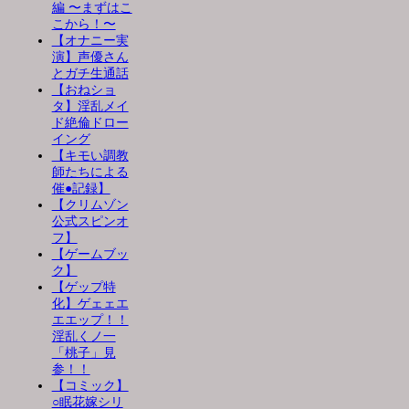
編 〜まずはこ
こから！〜
【オナニー実
演】声優さん
とガチ生通話
【おねショ
タ】淫乱メイ
ド絶倫ドロー
イング
【キモい調教
師たちによる
催●記録】
【クリムゾン
公式スピンオ
フ】
【ゲームブッ
ク】
【ゲップ特
化】ゲェェエ
エエップ！！
淫乱くノ一
「桃子」見
参！！
【コミック】
○眠花嫁シリ