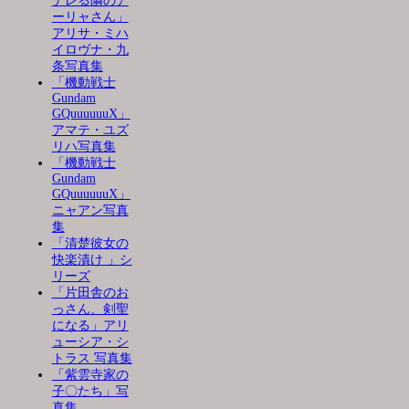
デレる隣のア
ーリャさん」
アリサ・ミハ
イロヴナ・九
条写真集
「機動戦士
Gundam
GQuuuuuuX」
アマテ・ユズ
リハ写真集
「機動戦士
Gundam
GQuuuuuuX」
ニャアン写真
集
「清楚彼女の
快楽漬け 」シ
リーズ
「片田舎のお
っさん、剣聖
になる」アリ
ューシア・シ
トラス 写真集
「紫雲寺家の
子〇たち」写
真集