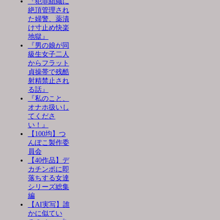
『犯罪組織に
絶頂管理され
た婦警、薬漬
け寸止め快楽
地獄』
『男の娘が同
級生女子二人
からフラット
貞操帯で残酷
射精禁止され
る話』
『私のこと、
オナホ扱いし
てくださ
い！』
【100均】つ
んぽこ製作委
員会
【40作品】デ
カチンポに即
落ちする女達
シリーズ総集
編
【AI実写】誰
かに似てい