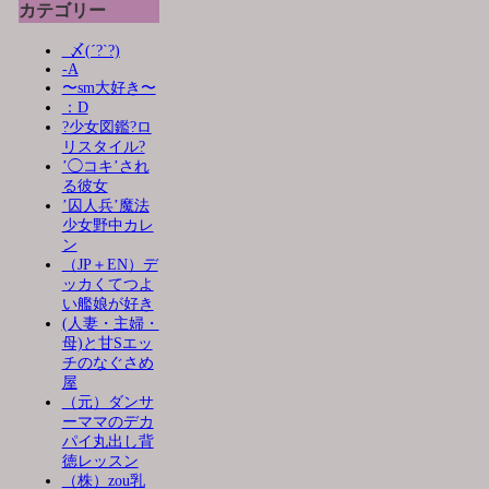
カテゴリー
_〆(´?`?)
-A
〜sm大好き〜
：D
?少女図鑑?ロ
リスタイル?
’◯コキ’され
る彼女
’囚人兵’魔法
少女野中カレ
ン
（JP＋EN）デ
ッカくてつよ
い艦娘が好き
(人妻・主婦・
母)と甘Sエッ
チのなぐさめ
屋
（元）ダンサ
ーママのデカ
パイ丸出し背
徳レッスン
（株）zou乳