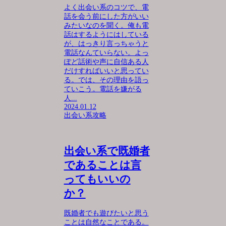
よく出会い系のコツで、電
話を会う前にした方がいい
みたいなのを聞く。俺も電
話はするようにはしている
が、はっきり言っちゃうと
電話なんていらない。よっ
ぽど話術や声に自信ある人
だけすればいいと思ってい
る。では、その理由を語っ
ていこう。電話を嫌がる
人...
2024.01.12
出会い系攻略
出会い系で既婚者
であることは言
ってもいいの
か？
既婚者でも遊びたいと思う
ことは自然なことである。