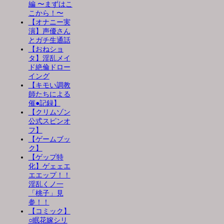
編 〜まずはこ
こから！〜
【オナニー実
演】声優さん
とガチ生通話
【おねショ
タ】淫乱メイ
ド絶倫ドロー
イング
【キモい調教
師たちによる
催●記録】
【クリムゾン
公式スピンオ
フ】
【ゲームブッ
ク】
【ゲップ特
化】ゲェェエ
エエップ！！
淫乱くノ一
「桃子」見
参！！
【コミック】
○眠花嫁シリ