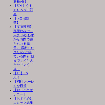
妻種付け
【F/M】くす
ぐりペット競
売
【jk自宅監
禁】
【NTR漫画】
部屋飲みで二
人きりの わず
かな時間で寝
とられる18
号。 帰宅した
クリ○ンが寝
ている間も 朝
までサイヤ人
とヤリまく
り…
【TS】TS
ぶ！
【VR】ハーレ
ムな日常
【おしがまオ
ナニー】
【おすすめ】
コミック総集