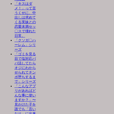
「キスはダ
メ！」って言
うくせに、中
出しは求めて
くる実妹との
恋愛未満セッ
〇スで壊れた
日常。
「クソガ〇ハ
ーレム」シリ
ーズ
「ゴミを見る
目で塩対応パ
パ活してたら
オジにわから
せられてチン
ポ堕ちするま
で」シリーズ
「こんなアプ
リがあればど
んな事に使い
ますか？」〜
見かけた子を
誰でも「言い
なり」に出来