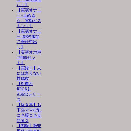
い！】
【実演オナニ
ー×止める
な！電動ピス
トン！】
【実演オナニ
ー×絶対服従
ご奉仕中出
し】
【実演オホ声
×神回セッ
ト】
【実録！】人
には言えない
性体験
【対魔忍
RPGX】
ASMRシリー
ズ
【抜き専】お
下劣ママの乳
コキ膣コキ妄
想SEX
【朗報】激安