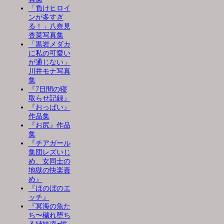
「負けヒロイ
ンが多すぎ
る！」八奈見
杏菜写真集
「黒岩メダカ
に私の可愛い
が通じない」
川井モナ写真
集
『7日間の寝
取らせ記録』
『おっぱい』
作品集
『お尻』作品
集
『チアガール
集団レズいじ
め、女同士の
地獄の快楽責
め』
『ほのぼのエ
ッチ』
『冥海の魚た
ち〜穢れ堕ち