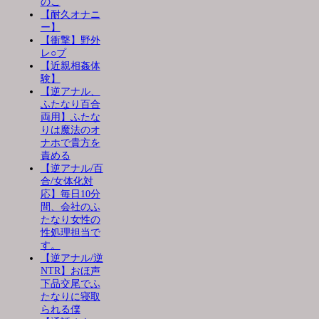
のこ
【耐久オナニ
ー】
【衝撃】野外
レ○プ
【近親相姦体
験】
【逆アナル、
ふたなり百合
両用】ふたな
りは魔法のオ
ナホで貴方を
責める
【逆アナル/百
合/女体化対
応】毎日10分
間、会社のふ
たなり女性の
性処理担当で
す。
【逆アナル/逆
NTR】おほ声
下品交尾でふ
たなりに寝取
られる僕