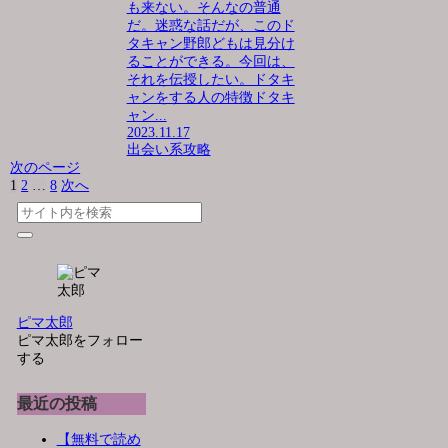
も来ない。そんなの普通
だ。迷惑な話だが、このド
タキャン野郎どもは見分け
ることができる。今回は、
それを伝授したい。ドタキ
ャンをする人の特徴ドタキ
ャン...
2023.11.17
出会い系攻略
次のページ
1
2
…
8
次へ
ピマ太郎
ピマ太郎をフォロー
する
最近の投稿
【無料で読め