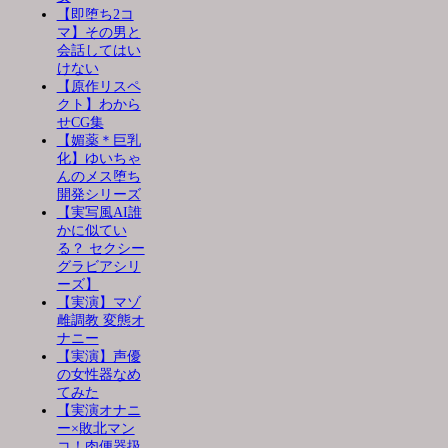
【即堕ち2コ
マ】その男と
会話してはい
けない
【原作リスペ
クト】わから
せCG集
【媚薬＊巨乳
化】ゆいちゃ
んのメス堕ち
開発シリーズ
【実写風AI誰
かに似てい
る？ セクシー
グラビアシリ
ーズ】
【実演】マゾ
雌調教 変態オ
ナニー
【実演】声優
の女性器なめ
てみた
【実演オナニ
ー×敗北マン
コ！肉便器扱