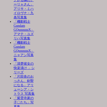
デレる隣のア
ーリャさん」
アリサ・ミハ
イロヴナ・九
条写真集
「機動戦士
Gundam
GQuuuuuuX」
アマテ・ユズ
リハ写真集
「機動戦士
Gundam
GQuuuuuuX」
ニャアン写真
集
「清楚彼女の
快楽漬け 」シ
リーズ
「片田舎のお
っさん、剣聖
になる」アリ
ューシア・シ
トラス 写真集
「紫雲寺家の
子〇たち」写
真集