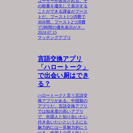
ユーザーが表示される。そ
の順番を優先して表示する
ことができる課金がブース
トだ。ブースト1つ消費で
30分間、ブースト2つ消費
で2時間の優先表示がさ...
2024.07.15
マッチングアプリ
言語交換アプリ
「ハロートーク」
で出会い厨はでき
る？
ハロートークと言う言語交
換アプリがある。中国製の
アプリだ。言語交換アプリ
では知名度の高いアプリ
で、外国人と知り合いたい
付き合いたいという人にも
魅力的には一見魅力的にう
つる。外国人の恋人欲しい