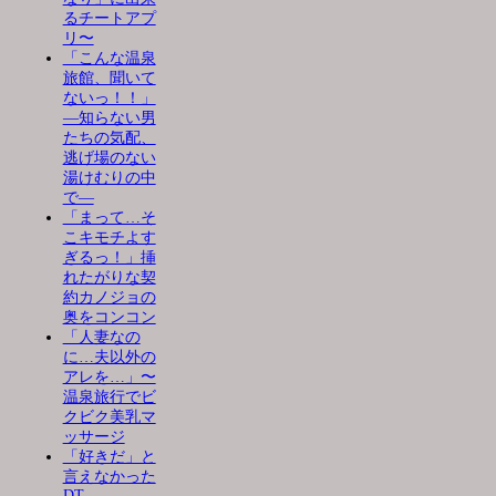
るチートアプ
リ〜
「こんな温泉
旅館、聞いて
ないっ！！」
―知らない男
たちの気配、
逃げ場のない
湯けむりの中
で―
「まって…そ
こキモチよす
ぎるっ！」挿
れたがりな契
約カノジョの
奥をコンコン
「人妻なの
に…夫以外の
アレを…」〜
温泉旅行でビ
クビク美乳マ
ッサージ
「好きだ」と
言えなかった
DT