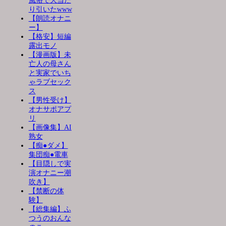
風俗で大当た
り引いたwww
【朗読オナニ
ー】
【格安】短編
露出モノ
【漫画版】未
亡人の母さん
と実家でいち
ゃラブセック
ス
【男性受け】
オナサポアプ
リ
【画像集】AI
熟女
【痴●ダメ】
集団痴●電車
【目隠しで実
演オナニー潮
吹き】
【禁断の体
験】
【総集編】ふ
つうのおんな