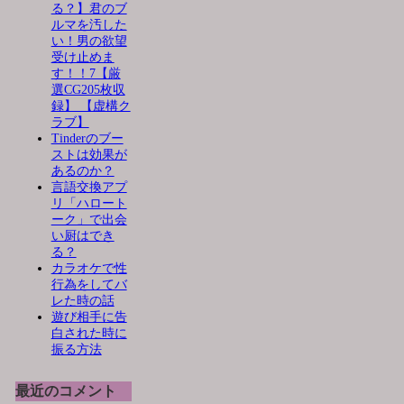
る？】君のブ
ルマを汚した
い！男の欲望
受け止めま
す！！7【厳
選CG205枚収
録】 【虚構ク
ラブ】
Tinderのブー
ストは効果が
あるのか？
言語交換アプ
リ「ハロート
ーク」で出会
い厨はでき
る？
カラオケで性
行為をしてバ
レた時の話
遊び相手に告
白された時に
振る方法
最近のコメント