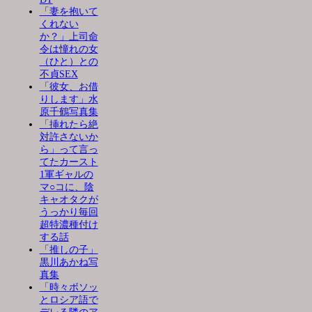
「妻を抱いて
くれない
か？」上司命
令は憧れの女
（ひと）との
不貞SEX
「彼女、お借
りします」水
原千鶴写真集
「挿れたら絶
対許さないか
ら」って言っ
てたカースト
1軍ギャルの
マ○コに、陰
キャオタクが
うっかり毎回
超特濃種付け
する話
「推しの子」
黒川あかね写
真集
「時々ボソッ
とロシア語で