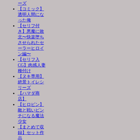
ーズ
【コミック】
透明人間にな
った俺
【セリフ付
き】悪魔に敗
北〜快楽堕ち
させられたセ
ーラーヒロイ
ン編〜
【セリフ入
CG】肉感人妻
種付け
【ヌキ専用】
絶景トイレシ
リーズ
【ハマダ商
店】
【ヒロピン】
敵と戦いピン
チになる魔法
少女
【まとめて収
録】セット作
品