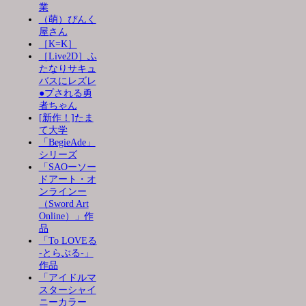
業
（萌）ぴんく
屋さん
［K=K］
［Live2D］ふ
たなりサキュ
バスにレズレ
●プされる勇
者ちゃん
[新作！]たま
て大学
「BegieAde」
シリーズ
「SAOーソー
ドアート・オ
ンラインー
（Sword Art
Online）」作
品
「To LOVEる
-とらぶる-」
作品
「アイドルマ
スターシャイ
ニーカラー