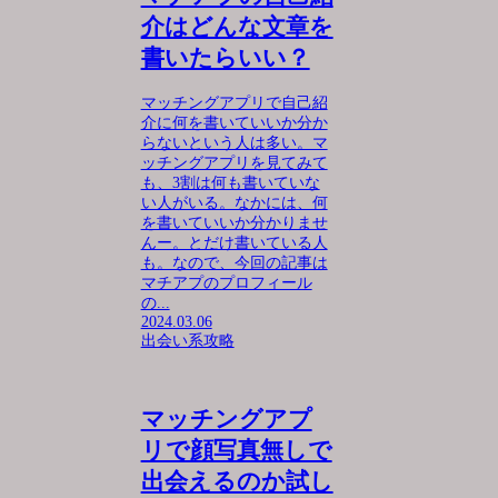
介はどんな文章を
書いたらいい？
マッチングアプリで自己紹
介に何を書いていいか分か
らないという人は多い。マ
ッチングアプリを見てみて
も、3割は何も書いていな
い人がいる。なかには、何
を書いていいか分かりませ
んー。とだけ書いている人
も。なので、今回の記事は
マチアプのプロフィール
の...
2024.03.06
出会い系攻略
マッチングアプ
リで顔写真無しで
出会えるのか試し