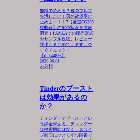
無料で読める？君のブルマ
を汚したい！男の欲望受け
止めます！！7【厳選CG205
枚収録】の配信状況を徹底
調査！FANZAでの販売形式
やサンプル視聴、レビュー
評価もまとめています。今
すぐチェック！
【d_544876】
2026.06.01
未分類
Tinderのブースト
は効果があるの
か？
ティンダーでブーストとい
う課金がある。ティンダー
は検索機能はなく、スワイ
プ画面にひとりずつ順番で