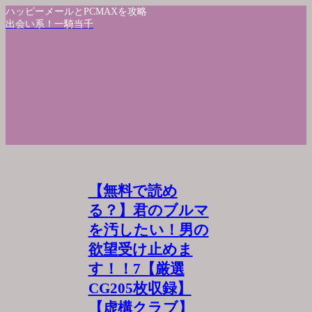
ハッピーメールとPCMAXを攻略
出会い系！一騎当千
【無料で読め
る？】君のブルマ
を汚したい！男の
欲望受け止めま
す！！7【厳選
CG205枚収録】
【虚構クラブ】