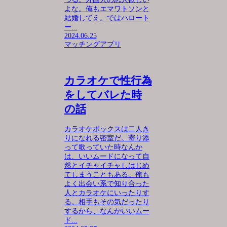
よな。俺もエマワトソンと
結婚してえ。ではハロート
ー...
2024.06.25
マッチングアプリ
カラオケで性行為
をしてバレた時
の話
カラオケボックスは二人き
りになれる密室だ。寄り添
って歌っていた時なんか
は、いいムードになって自
然とイチャイチャしはじめ
てしまうこともある。俺も
よく出会い系で知り合った
人とカラオケにいったりす
る。相手もその気だったり
するから、なんかいいムー
ド...