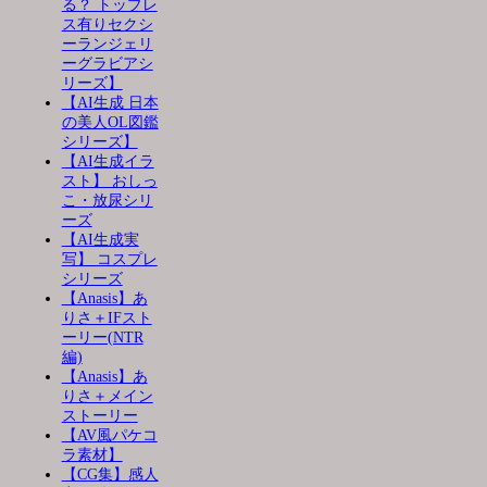
る？ トップレ
ス有りセクシ
ーランジェリ
ーグラビアシ
リーズ】
【AI生成 日本
の美人OL図鑑
シリーズ】
【AI生成イラ
スト】 おしっ
こ・放尿シリ
ーズ
【AI生成実
写】 コスプレ
シリーズ
【Anasis】あ
りさ＋IFスト
ーリー(NTR
編)
【Anasis】あ
りさ＋メイン
ストーリー
【AV風パケコ
ラ素材】
【CG集】感人