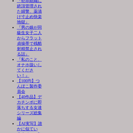
『犯罪組織に
絶頂管理され
た婦警、薬漬
け寸止め快楽
地獄』
『男の娘が同
級生女子二人
からフラット
貞操帯で残酷
射精禁止され
る話』
『私のこと、
オナホ扱いし
てくださ
い！』
【100均】つ
んぽこ製作委
員会
【40作品】デ
カチンポに即
落ちする女達
シリーズ総集
編
【AI実写】誰
かに似てい