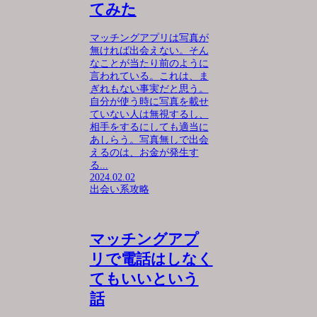
てみた
マッチングアプリは写真が
無ければ出会えない。そん
なことが当たり前のように
言われている。これは、ま
ぎれもない事実だと思う。
自分が使う時に写真を載せ
ていない人は無視するし、
相手をするにしても適当に
あしらう。写真無しで出会
えるのは、お金が発生す
る...
2024.02.02
出会い系攻略
マッチングアプ
リで電話はしなく
てもいいという
話