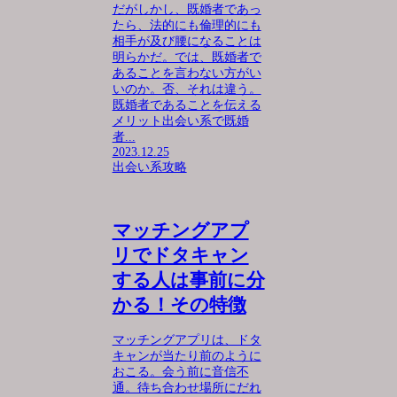
だがしかし、既婚者であっ
たら、法的にも倫理的にも
相手が及び腰になることは
明らかだ。では、既婚者で
あることを言わない方がい
いのか。否、それは違う。
既婚者であることを伝える
メリット出会い系で既婚
者...
2023.12.25
出会い系攻略
マッチングアプ
リでドタキャン
する人は事前に分
かる！その特徴
マッチングアプリは、ドタ
キャンが当たり前のように
おこる。会う前に音信不
通。待ち合わせ場所にだれ