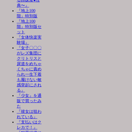
る姉妹凌●性
典〜』
『地上100
階』特別版
『地上100
階』特別版セ
ット
『女体快楽実
験場』
『女子〇〇〇
がレズ集団に
クリトリスと
尿道をめちゃ
くちゃに責め
られ一生下着
も履けない敏
感突起にされ
る』
『少女』を通
販で買ったみ
た
『彼女は狙わ
れている』
『支払いはク
レカで！』