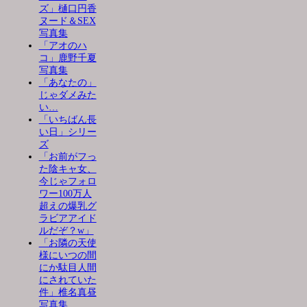
ズ」樋口円香
ヌード＆SEX
写真集
「アオのハ
コ」鹿野千夏
写真集
「あなたの」
じゃダメみた
い…
「いちばん長
い日」シリー
ズ
「お前がフっ
た陰キャ女、
今じゃフォロ
ワー100万人
超えの爆乳グ
ラビアアイド
ルだぞ？w」
「お隣の天使
様にいつの間
にか駄目人間
にされていた
件」椎名真昼
写真集