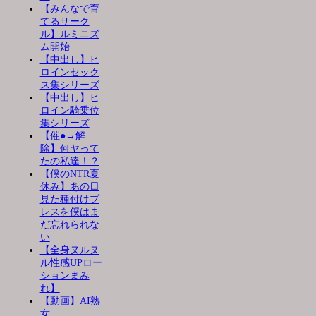
【みんなで育
てるサーク
ル】ルミニズ
ム開始
【中出し】ヒ
ロインセック
ス集シリーズ
【中出し】ヒ
ロイン騎乗位
集シリーズ
【催●→解
除】何ヤって
たの私達！？
【僕のNTR夏
休み】あの日
見た種付けプ
レスを僕はま
だ忘れられな
い
【全身ヌルヌ
ル性感UPロー
ションまみ
れ】
【動画】AI熟
女