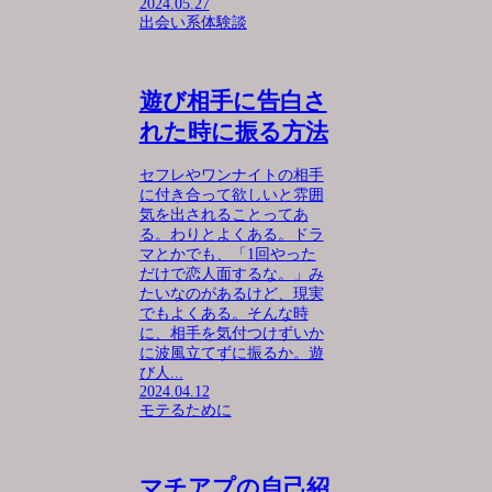
2024.05.27
出会い系体験談
遊び相手に告白さ
れた時に振る方法
セフレやワンナイトの相手
に付き合って欲しいと雰囲
気を出されることってあ
る。わりとよくある。ドラ
マとかでも、「1回やった
だけで恋人面するな。」み
たいなのがあるけど、現実
でもよくある。そんな時
に、相手を気付つけずいか
に波風立てずに振るか。遊
び人...
2024.04.12
モテるために
マチアプの自己紹