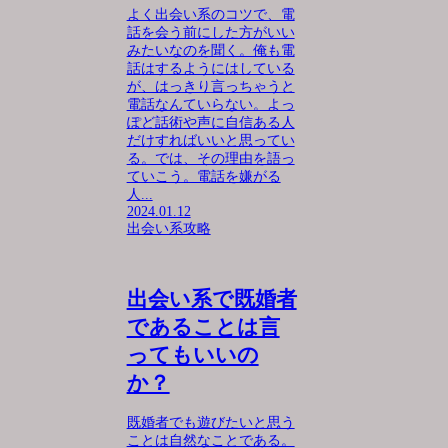
よく出会い系のコツで、電
話を会う前にした方がいい
みたいなのを聞く。俺も電
話はするようにはしている
が、はっきり言っちゃうと
電話なんていらない。よっ
ぽど話術や声に自信ある人
だけすればいいと思ってい
る。では、その理由を語っ
ていこう。電話を嫌がる
人...
2024.01.12
出会い系攻略
出会い系で既婚者
であることは言
ってもいいの
か？
既婚者でも遊びたいと思う
ことは自然なことである。