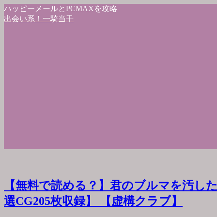
ハッピーメールとPCMAXを攻略
出会い系！一騎当千
【無料で読める？】君のブルマを汚した
選CG205枚収録】 【虚構クラブ】