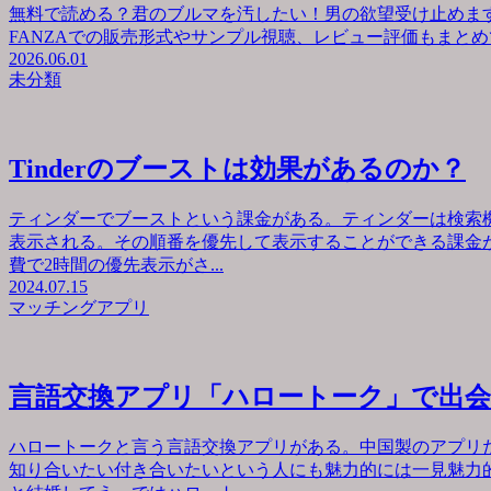
無料で読める？君のブルマを汚したい！男の欲望受け止めます
FANZAでの販売形式やサンプル視聴、レビュー評価もまとめて
2026.06.01
未分類
Tinderのブーストは効果があるのか？
ティンダーでブーストという課金がある。ティンダーは検索
表示される。その順番を優先して表示することができる課金が
費で2時間の優先表示がさ...
2024.07.15
マッチングアプリ
言語交換アプリ「ハロートーク」で出
ハロートークと言う言語交換アプリがある。中国製のアプリ
知り合いたい付き合いたいという人にも魅力的には一見魅力