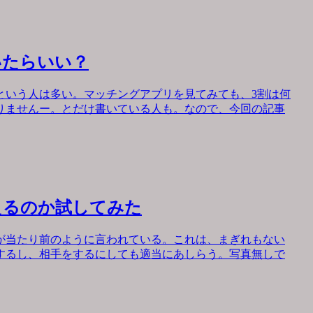
いたらいい？
という人は多い。マッチングアプリを見てみても、3割は何
りませんー。とだけ書いている人も。なので、今回の記事
えるのか試してみた
が当たり前のように言われている。これは、まぎれもない
するし、相手をするにしても適当にあしらう。写真無しで