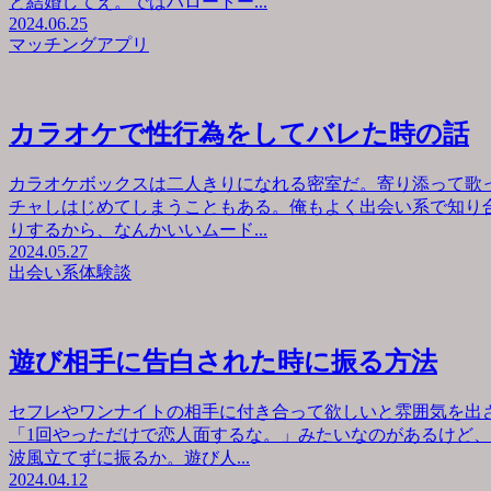
と結婚してえ。ではハロートー...
2024.06.25
マッチングアプリ
カラオケで性行為をしてバレた時の話
カラオケボックスは二人きりになれる密室だ。寄り添って歌
チャしはじめてしまうこともある。俺もよく出会い系で知り
りするから、なんかいいムード...
2024.05.27
出会い系体験談
遊び相手に告白された時に振る方法
セフレやワンナイトの相手に付き合って欲しいと雰囲気を出
「1回やっただけで恋人面するな。」みたいなのがあるけど
波風立てずに振るか。遊び人...
2024.04.12