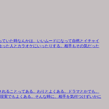
っていた時なんかは、いいムードになって自然とイチャイ
合った人とカラオケにいったりする。相手もその気だった
されることってある。わりとよくある。ドラマとかでも、
、現実でもよくある。そんな時に、相手を気付つけずいかに