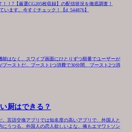
！！7【厳選CG205枚収録】の配信状況を徹底調査！
います。今すぐチェック！【d_544876】
機能はなく、スワイプ画面にひとりずつ順番でユーザーが
ブーストだ。ブースト1つ消費で30分間、ブースト2つ消
会い厨はできる？
だ。言語交換アプリでは知名度の高いアプリで、外国人と
的にうつる。外国人の恋人欲しいよな。俺もエマワトソン