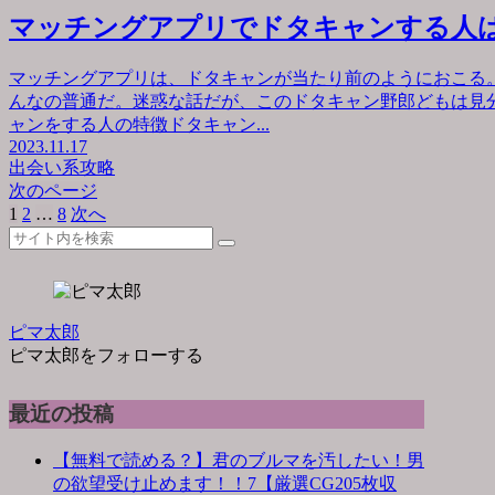
マッチングアプリでドタキャンする人
マッチングアプリは、ドタキャンが当たり前のようにおこる
んなの普通だ。迷惑な話だが、このドタキャン野郎どもは見
ャンをする人の特徴ドタキャン...
2023.11.17
出会い系攻略
次のページ
1
2
…
8
次へ
ピマ太郎
ピマ太郎をフォローする
最近の投稿
【無料で読める？】君のブルマを汚したい！男
の欲望受け止めます！！7【厳選CG205枚収