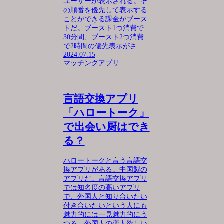
ユーザーが表示される。そ
の順番を優先して表示する
ことができる課金がブース
トだ。ブースト1つ消費で
30分間、ブースト2つ消費
で2時間の優先表示がさ...
2024.07.15
マッチングアプリ
言語交換アプリ
「ハロートーク」
で出会い厨はでき
る？
ハロートークと言う言語交
換アプリがある。中国製の
アプリだ。言語交換アプリ
では知名度の高いアプリ
で、外国人と知り合いたい
付き合いたいという人にも
魅力的には一見魅力的にう
つる。外国人の恋人欲しい