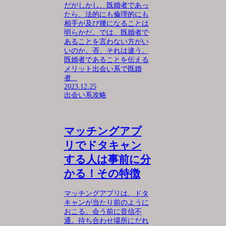
だがしかし、既婚者であっ
たら、法的にも倫理的にも
相手が及び腰になることは
明らかだ。では、既婚者で
あることを言わない方がい
いのか。否、それは違う。
既婚者であることを伝える
メリット出会い系で既婚
者...
2023.12.25
出会い系攻略
マッチングアプ
リでドタキャン
する人は事前に分
かる！その特徴
マッチングアプリは、ドタ
キャンが当たり前のように
おこる。会う前に音信不
通。待ち合わせ場所にだれ