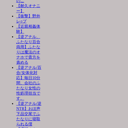
のこ
【耐久オナニ
ー】
【衝撃】野外
レ○プ
【近親相姦体
験】
【逆アナル、
ふたなり百合
両用】ふたな
りは魔法のオ
ナホで貴方を
責める
【逆アナル/百
合/女体化対
応】毎日10分
間、会社のふ
たなり女性の
性処理担当で
す。
【逆アナル/逆
NTR】おほ声
下品交尾でふ
たなりに寝取
られる僕