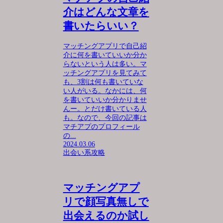
介はどんな文章を
書いたらいい？
マッチングアプリで自己紹
介に何を書いていいか分か
らないという人は多い。マ
ッチングアプリを見てみて
も、3割は何も書いていな
い人がいる。なかには、何
を書いていいか分かりませ
んー。とだけ書いている人
も。なので、今回の記事は
マチアプのプロフィール
の...
2024.03.06
出会い系攻略
マッチングアプ
リで顔写真無しで
出会えるのか試し