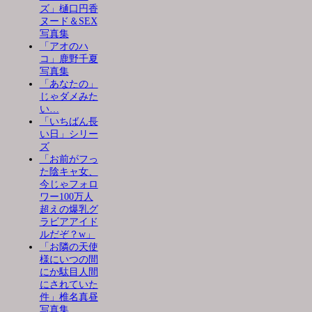
ズ」樋口円香
ヌード＆SEX
写真集
「アオのハ
コ」鹿野千夏
写真集
「あなたの」
じゃダメみた
い…
「いちばん長
い日」シリー
ズ
「お前がフっ
た陰キャ女、
今じゃフォロ
ワー100万人
超えの爆乳グ
ラビアアイド
ルだぞ？w」
「お隣の天使
様にいつの間
にか駄目人間
にされていた
件」椎名真昼
写真集