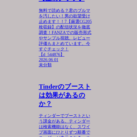
無料で読める？君のブルマ
を汚したい！男の欲望受け
止めます！！7【厳選CG205
枚収録】の配信状況を徹底
調査！FANZAでの販売形式
やサンプル視聴、レビュー
評価もまとめています。今
すぐチェック！
【d_544876】
2026.06.01
未分類
Tinderのブースト
は効果があるの
か？
ティンダーでブーストとい
う課金がある。ティンダー
は検索機能はなく、スワイ
プ画面にひとりずつ順番で