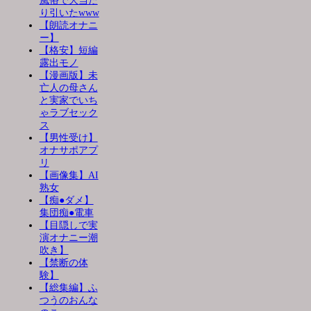
風俗で大当た
り引いたwww
【朗読オナニ
ー】
【格安】短編
露出モノ
【漫画版】未
亡人の母さん
と実家でいち
ゃラブセック
ス
【男性受け】
オナサポアプ
リ
【画像集】AI
熟女
【痴●ダメ】
集団痴●電車
【目隠しで実
演オナニー潮
吹き】
【禁断の体
験】
【総集編】ふ
つうのおんな