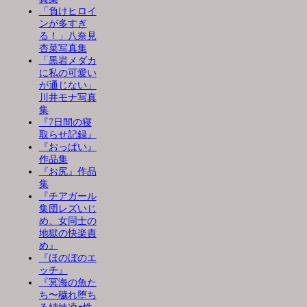
「負けヒロイ
ンが多すぎ
る！」八奈見
杏菜写真集
「黒岩メダカ
に私の可愛い
が通じない」
川井モナ写真
集
『7日間の寝
取らせ記録』
『おっぱい』
作品集
『お尻』作品
集
『チアガール
集団レズいじ
め、女同士の
地獄の快楽責
め』
『ほのぼのエ
ッチ』
『冥海の魚た
ち〜穢れ堕ち