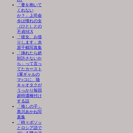
「妻を抱いて
くれない
か？」上司命
令は憧れの女
（ひと）との
不貞SEX
「彼女、お借
りします」水
原千鶴写真集
「挿れたら絶
対許さないか
ら」って言っ
てたカースト
1軍ギャルの
マ○コに、陰
キャオタクが
うっかり毎回
超特濃種付け
する話
「推しの子」
黒川あかね写
真集
「時々ボソッ
とロシア語で