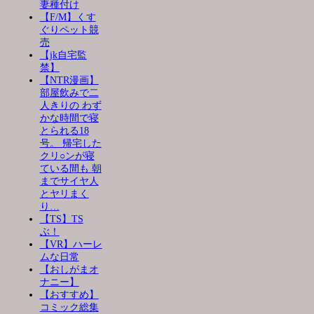
妻種付け
【F/M】くす
ぐりペット競
売
【jk自宅監
禁】
【NTR漫画】
部屋飲みで二
人きりの わず
かな時間で寝
とられる18
号。 帰宅した
クリ○ンが寝
ている間も 朝
までサイヤ人
とヤリまく
り…
【TS】TS
ぶ！
【VR】ハーレ
ムな日常
【おしがまオ
ナニー】
【おすすめ】
コミック総集