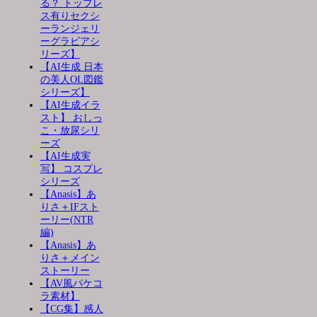
る？ トップレ
ス有りセクシ
ーランジェリ
ーグラビアシ
リーズ】
【AI生成 日本
の美人OL図鑑
シリーズ】
【AI生成イラ
スト】 おしっ
こ・放尿シリ
ーズ
【AI生成実
写】 コスプレ
シリーズ
【Anasis】あ
りさ＋IFスト
ーリー(NTR
編)
【Anasis】あ
りさ＋メイン
ストーリー
【AV風パケコ
ラ素材】
【CG集】感人