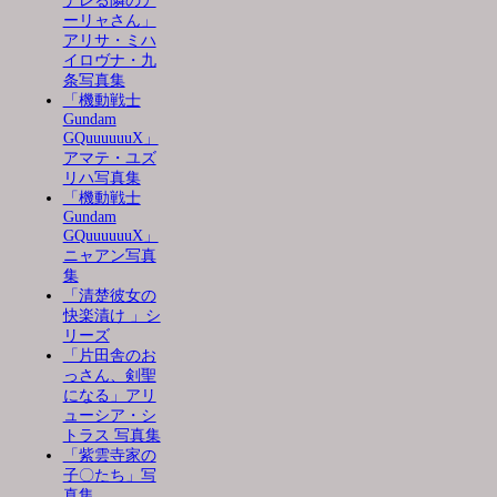
デレる隣のア
ーリャさん」
アリサ・ミハ
イロヴナ・九
条写真集
「機動戦士
Gundam
GQuuuuuuX」
アマテ・ユズ
リハ写真集
「機動戦士
Gundam
GQuuuuuuX」
ニャアン写真
集
「清楚彼女の
快楽漬け 」シ
リーズ
「片田舎のお
っさん、剣聖
になる」アリ
ューシア・シ
トラス 写真集
「紫雲寺家の
子〇たち」写
真集