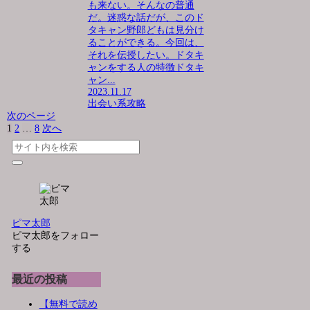
も来ない。そんなの普通
だ。迷惑な話だが、このド
タキャン野郎どもは見分け
ることができる。今回は、
それを伝授したい。ドタキ
ャンをする人の特徴ドタキ
ャン...
2023.11.17
出会い系攻略
次のページ
1
2
…
8
次へ
ピマ太郎
ピマ太郎をフォロー
する
最近の投稿
【無料で読め