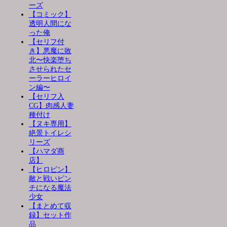
ーズ
【コミック】
透明人間にな
った俺
【セリフ付
き】悪魔に敗
北〜快楽堕ち
させられたセ
ーラーヒロイ
ン編〜
【セリフ入
CG】肉感人妻
種付け
【ヌキ専用】
絶景トイレシ
リーズ
【ハマダ商
店】
【ヒロピン】
敵と戦いピン
チになる魔法
少女
【まとめて収
録】セット作
品