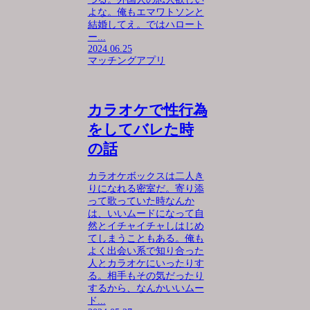
よな。俺もエマワトソンと
結婚してえ。ではハロート
ー...
2024.06.25
マッチングアプリ
カラオケで性行為
をしてバレた時
の話
カラオケボックスは二人き
りになれる密室だ。寄り添
って歌っていた時なんか
は、いいムードになって自
然とイチャイチャしはじめ
てしまうこともある。俺も
よく出会い系で知り合った
人とカラオケにいったりす
る。相手もその気だったり
するから、なんかいいムー
ド...