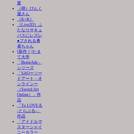
業
（萌）ぴんく
屋さん
［K=K］
［Live2D］ふ
たなりサキュ
バスにレズレ
●プされる勇
者ちゃん
[新作！]たま
て大学
「BegieAde」
シリーズ
「SAOーソー
ドアート・オ
ンラインー
（Sword Art
Online）」作
品
「To LOVEる
-とらぶる-」
作品
「アイドルマ
スターシャイ
ニーカラー