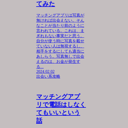
てみた
マッチングアプリは写真が
無ければ出会えない。そん
なことが当たり前のように
言われている。これは、ま
ぎれもない事実だと思う。
自分が使う時に写真を載せ
ていない人は無視するし、
相手をするにしても適当に
あしらう。写真無しで出会
えるのは、お金が発生す
る...
2024.02.02
出会い系攻略
マッチングアプ
リで電話はしなく
てもいいという
話