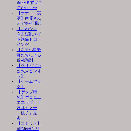
編 〜まずはこ
こから！〜
【オナニー実
演】声優さん
とガチ生通話
【おねショ
タ】淫乱メイ
ド絶倫ドロー
イング
【キモい調教
師たちによる
催●記録】
【クリムゾン
公式スピンオ
フ】
【ゲームブッ
ク】
【ゲップ特
化】ゲェェエ
エエップ！！
淫乱くノ一
「桃子」見
参！！
【コミック】
○眠花嫁シリ