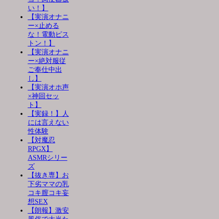
い！】
【実演オナニ
ー×止める
な！電動ピス
トン！】
【実演オナニ
ー×絶対服従
ご奉仕中出
し】
【実演オホ声
×神回セッ
ト】
【実録！】人
には言えない
性体験
【対魔忍
RPGX】
ASMRシリー
ズ
【抜き専】お
下劣ママの乳
コキ膣コキ妄
想SEX
【朗報】激安