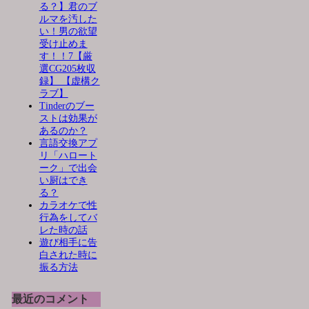
る？】君のブ
ルマを汚した
い！男の欲望
受け止めま
す！！7【厳
選CG205枚収
録】 【虚構ク
ラブ】
Tinderのブー
ストは効果が
あるのか？
言語交換アプ
リ「ハロート
ーク」で出会
い厨はでき
る？
カラオケで性
行為をしてバ
レた時の話
遊び相手に告
白された時に
振る方法
最近のコメント