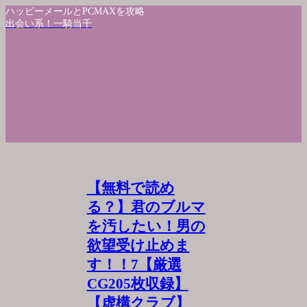
ハッピーメールとPCMAXを攻略
出会い系！一騎当千
【無料で読め
る？】君のブルマ
を汚したい！男の
欲望受け止めま
す！！7【厳選
CG205枚収録】
【虚構クラブ】