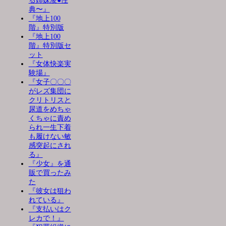
る姉妹凌●性
典〜』
『地上100
階』特別版
『地上100
階』特別版セ
ット
『女体快楽実
験場』
『女子〇〇〇
がレズ集団に
クリトリスと
尿道をめちゃ
くちゃに責め
られ一生下着
も履けない敏
感突起にされ
る』
『少女』を通
販で買ったみ
た
『彼女は狙わ
れている』
『支払いはク
レカで！』