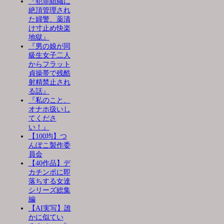
『犯罪組織に
絶頂管理され
た婦警、薬漬
け寸止め快楽
地獄』
『男の娘が同
級生女子二人
からフラット
貞操帯で残酷
射精禁止され
る話』
『私のこと、
オナホ扱いし
てくださ
い！』
【100均】つ
んぽこ製作委
員会
【40作品】デ
カチンポに即
落ちする女達
シリーズ総集
編
【AI実写】誰
かに似てい