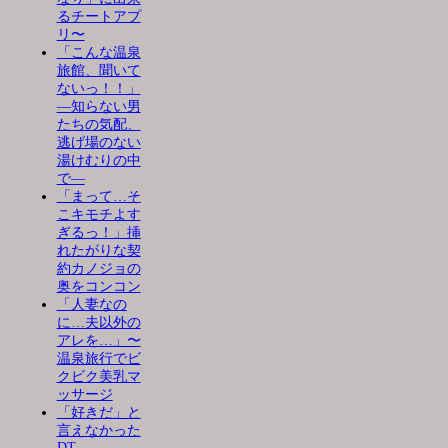
るチートアプ
リ〜
「こんな温泉
旅館、聞いて
ないっ！！」
―知らない男
たちの気配、
逃げ場のない
湯けむりの中
で―
「まって…そ
こキモチよす
ぎるっ！」挿
れたがりな契
約カノジョの
奥をコンコン
「人妻なの
に…夫以外の
アレを…」〜
温泉旅行でビ
クビク美乳マ
ッサージ
「好きだ」と
言えなかった
DT