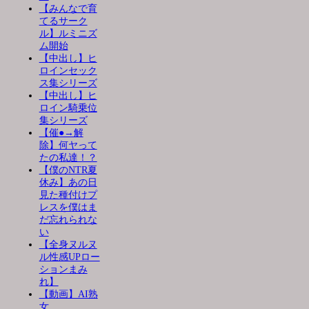
【みんなで育
てるサーク
ル】ルミニズ
ム開始
【中出し】ヒ
ロインセック
ス集シリーズ
【中出し】ヒ
ロイン騎乗位
集シリーズ
【催●→解
除】何ヤって
たの私達！？
【僕のNTR夏
休み】あの日
見た種付けプ
レスを僕はま
だ忘れられな
い
【全身ヌルヌ
ル性感UPロー
ションまみ
れ】
【動画】AI熟
女