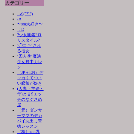
カテゴリー
_〆(´?`?)
-A
〜sm大好き〜
：D
?少女図鑑?ロ
リスタイル?
’◯コキ’され
る彼女
’囚人兵’魔法
少女野中カレ
ン
（JP＋EN）デ
ッカくてつよ
い艦娘が好き
(人妻・主婦・
母)と甘Sエッ
チのなぐさめ
屋
（元）ダンサ
ーママのデカ
パイ丸出し背
徳レッスン
（株）zou乳