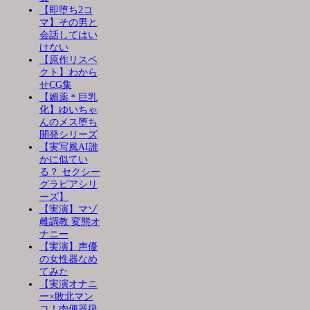
【即堕ち2コ
マ】その男と
会話してはい
けない
【原作リスペ
クト】わから
せCG集
【媚薬＊巨乳
化】ゆいちゃ
んのメス堕ち
開発シリーズ
【実写風AI誰
かに似てい
る？ セクシー
グラビアシリ
ーズ】
【実演】マゾ
雌調教 変態オ
ナニー
【実演】声優
の女性器なめ
てみた
【実演オナニ
ー×敗北マン
コ！肉便器扱