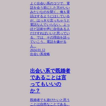
よく出会い系のコツで、電
話を会う前にした方がいい
みたいなのを聞く。俺も電
話はするようにはしている
が、はっきり言っちゃうと
電話なんていらない。よっ
ぽど話術や声に自信ある人
だけすればいいと思ってい
る。では、その理由を語っ
ていこう。電話を嫌がる
人...
2024.01.12
出会い系攻略
出会い系で既婚者
であることは言
ってもいいの
か？
既婚者でも遊びたいと思う
ことは自然なことである。