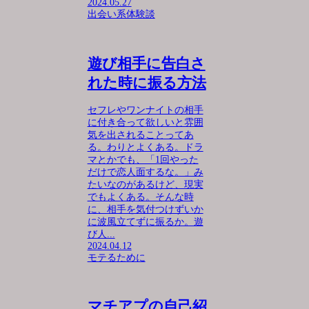
2024.05.27
出会い系体験談
遊び相手に告白さ
れた時に振る方法
セフレやワンナイトの相手
に付き合って欲しいと雰囲
気を出されることってあ
る。わりとよくある。ドラ
マとかでも、「1回やった
だけで恋人面するな。」み
たいなのがあるけど、現実
でもよくある。そんな時
に、相手を気付つけずいか
に波風立てずに振るか。遊
び人...
2024.04.12
モテるために
マチアプの自己紹