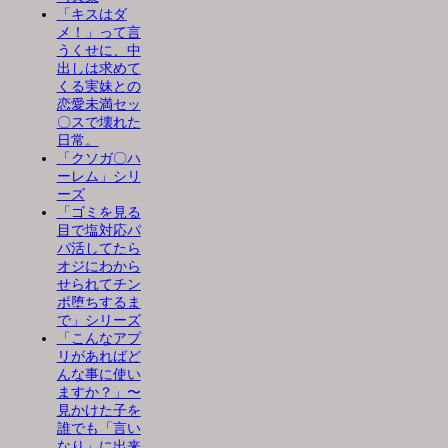
「キスはダ
メ！」って言
うくせに、中
出しは求めて
くる実妹との
恋愛未満セッ
〇スで壊れた
日常。
「クソガ〇ハ
ーレム」シリ
ーズ
「ゴミを見る
目で塩対応パ
パ活してたら
オジにわから
せられてチン
ポ堕ちするま
で」シリーズ
「こんなアプ
リがあればど
んな事に使い
ますか？」〜
見かけた子を
誰でも「言い
なり」に出来