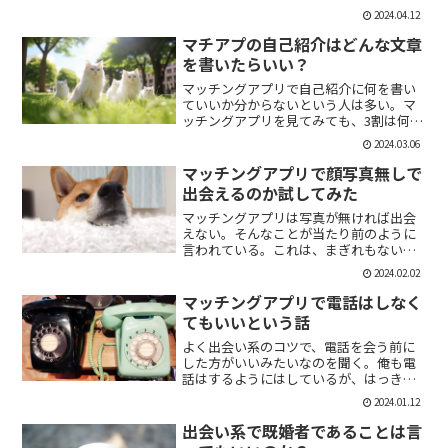
「1回やっただけで恋人面するな。」みた
2024.04.12
いなのがあるけど、現実でもよくある。
そんな時に、相手を気付つけずいかに波
マチアプの自己紹介はどんな文章
風立てずに振るか。遊び人...
を書いたらいい？
マッチングアプリで自己紹介に何を書い
ていいか分からないという人は多い。マ
ッチングアプリを見てみても、3割は何も
書いていない人がいる。なかには、何を
2024.03.06
書いていいか分かりませんー。とだけ書
いている人も。なので、今回の記事はマ
マッチングアプリで顔写真無しで
チアプのプロフィールの...
出会えるのか試してみた
マッチングアプリは写真が無ければ出会
えない。そんなことが当たり前のように
言われている。これは、まぎれもない事
実だと思う。自分が使う時に写真を載せ
2024.02.02
ていない人は無視するし、相手をするに
しても適当にあしらう。写真無しで出会
マッチングアプリで電話はしなく
えるのは、お金が発生する...
てもいいという話
よく出会い系のコツで、電話を会う前に
した方がいいみたいなのを聞く。俺も電
話はするようにはしているが、はっきり
言っちゃうと電話なんていらない。よっ
2024.01.12
ぽど話術や声に自信ある人だけすればい
いと思っている。では、その理由を語っ
出会い系で既婚者であることは言
ていこう。電話を嫌がる人...