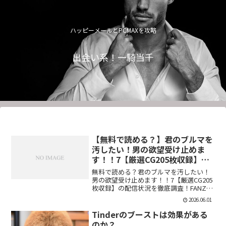
ハッピーメールとPCMAXを攻略
出会い系！一騎当千
【無料で読める？】君のブルマを
汚したい！男の欲望受け止めま
す！！7【厳選CG205枚収録】
【虚構クラブ】
無料で読める？君のブルマを汚したい！
男の欲望受け止めます！！7【厳選CG205
枚収録】の配信状況を徹底調査！FANZA
での販売形式やサンプル視聴、レビュー
2026.06.01
評価もまとめています。今すぐチェッ
ク！【d_544876】
Tinderのブーストは効果がある
のか？