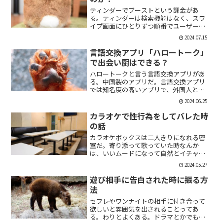
ティンダーでブーストという課金があ
る。ティンダーは検索機能はなく、スワ
イプ画面にひとりずつ順番でユーザーが
表示される。その順番を優先して表示す
2024.07.15
ることができる課金がブーストだ。ブー
スト1つ消費で30分間、ブースト2つ消費
言語交換アプリ「ハロートーク」
で2時間の優先表示がさ...
で出会い厨はできる？
ハロートークと言う言語交換アプリがあ
る。中国製のアプリだ。言語交換アプリ
では知名度の高いアプリで、外国人と知
り合いたい付き合いたいという人にも魅
2024.06.25
力的には一見魅力的にうつる。外国人の
恋人欲しいよな。俺もエマワトソンと結
カラオケで性行為をしてバレた時
婚してえ。ではハロートー...
の話
カラオケボックスは二人きりになれる密
室だ。寄り添って歌っていた時なんか
は、いいムードになって自然とイチャイ
チャしはじめてしまうこともある。俺も
2024.05.27
よく出会い系で知り合った人とカラオケ
にいったりする。相手もその気だったり
遊び相手に告白された時に振る方
するから、なんかいいムード...
法
セフレやワンナイトの相手に付き合って
欲しいと雰囲気を出されることってあ
る。わりとよくある。ドラマとかでも、