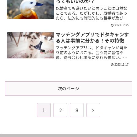
ってもいいのか？
既婚者でも遊びたいと思うことは自然な
ことである。だがしかし、既婚者であっ
たら、法的にも倫理的にも相手が及び腰
になることは明らかだ。では、既婚者で
2023.12.25
あることを言わない方がいいのか。否、
それは違う。既婚者であることを伝える
マッチングアプリでドタキャンす
メリット出会い系で既婚者...
る人は事前に分かる！その特徴
マッチングアプリは、ドタキャンが当た
り前のようにおこる。会う前に音信不
通。待ち合わせ場所にだれも来ない。そ
んなの普通だ。迷惑な話だが、このドタ
2023.11.17
キャン野郎どもは見分けることができ
る。今回は、それを伝授したい。ドタキ
ャンをする人の特徴ドタキャン...
次のページ
次
1
2
8
へ