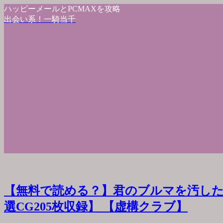
ハッピーメールとPCMAXを攻略
出会い系！一騎当千
【無料で読める？】君のブルマを汚した
選CG205枚収録】 【虚構クラブ】