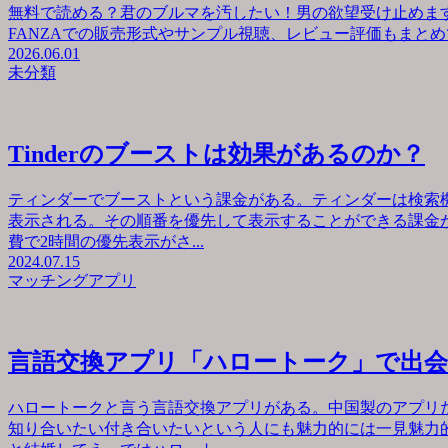
無料で読める？君のブルマを汚したい！男の欲望受け止めます
FANZAでの販売形式やサンプル視聴、レビュー評価もまとめて
2026.06.01
未分類
Tinderのブーストは効果があるのか？
ティンダーでブーストという課金がある。ティンダーは検索
表示される。その順番を優先して表示することができる課金が
費で2時間の優先表示がさ...
2024.07.15
マッチングアプリ
言語交換アプリ「ハロートーク」で出
ハロートークと言う言語交換アプリがある。中国製のアプリ
知り合いたい付き合いたいという人にも魅力的には一見魅力