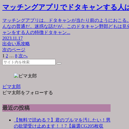
マッチングアプリでドタキャンする人
マッチングアプリは、ドタキャンが当たり前のようにおこる
んなの普通だ。迷惑な話だが、このドタキャン野郎どもは見
ャンをする人の特徴ドタキャン...
2023.11.17
出会い系攻略
次のページ
1
2
…
8
次へ
ピマ太郎
ピマ太郎をフォローする
最近の投稿
【無料で読める？】君のブルマを汚したい！男
の欲望受け止めます！！7【厳選CG205枚収