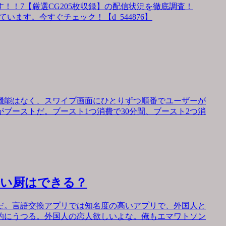
！！7【厳選CG205枚収録】の配信状況を徹底調査！
います。今すぐチェック！【d_544876】
機能はなく、スワイプ画面にひとりずつ順番でユーザーが
ブーストだ。ブースト1つ消費で30分間、ブースト2つ消
会い厨はできる？
だ。言語交換アプリでは知名度の高いアプリで、外国人と
的にうつる。外国人の恋人欲しいよな。俺もエマワトソン