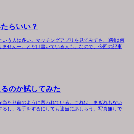
いたらいい？
という人は多い。マッチングアプリを見てみても、3割は何
りませんー。とだけ書いている人も。なので、今回の記事
えるのか試してみた
が当たり前のように言われている。これは、まぎれもない
するし、相手をするにしても適当にあしらう。写真無しで