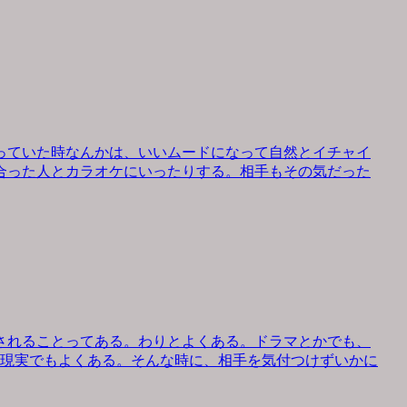
っていた時なんかは、いいムードになって自然とイチャイ
合った人とカラオケにいったりする。相手もその気だった
されることってある。わりとよくある。ドラマとかでも、
、現実でもよくある。そんな時に、相手を気付つけずいかに