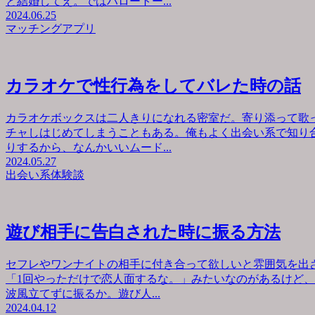
と結婚してえ。ではハロートー...
2024.06.25
マッチングアプリ
カラオケで性行為をしてバレた時の話
カラオケボックスは二人きりになれる密室だ。寄り添って歌
チャしはじめてしまうこともある。俺もよく出会い系で知り
りするから、なんかいいムード...
2024.05.27
出会い系体験談
遊び相手に告白された時に振る方法
セフレやワンナイトの相手に付き合って欲しいと雰囲気を出
「1回やっただけで恋人面するな。」みたいなのがあるけど
波風立てずに振るか。遊び人...
2024.04.12