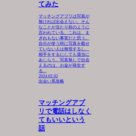
てみた
マッチングアプリは写真が
無ければ出会えない。そん
なことが当たり前のように
言われている。これは、ま
ぎれもない事実だと思う。
自分が使う時に写真を載せ
ていない人は無視するし、
相手をするにしても適当に
あしらう。写真無しで出会
えるのは、お金が発生す
る...
2024.02.02
出会い系攻略
マッチングアプ
リで電話はしなく
てもいいという
話