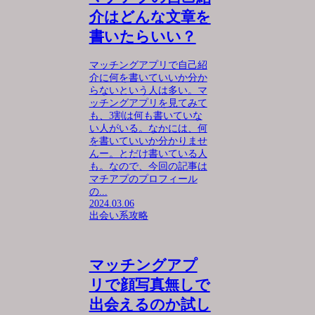
介はどんな文章を
書いたらいい？
マッチングアプリで自己紹
介に何を書いていいか分か
らないという人は多い。マ
ッチングアプリを見てみて
も、3割は何も書いていな
い人がいる。なかには、何
を書いていいか分かりませ
んー。とだけ書いている人
も。なので、今回の記事は
マチアプのプロフィール
の...
2024.03.06
出会い系攻略
マッチングアプ
リで顔写真無しで
出会えるのか試し