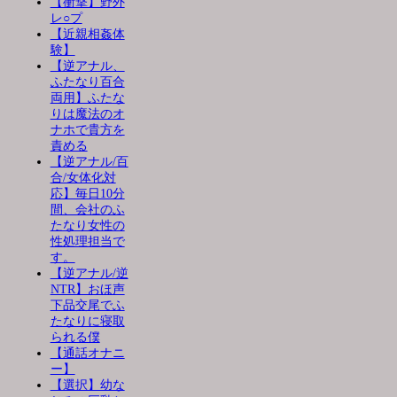
【衝撃】野外
レ○プ
【近親相姦体
験】
【逆アナル、
ふたなり百合
両用】ふたな
りは魔法のオ
ナホで貴方を
責める
【逆アナル/百
合/女体化対
応】毎日10分
間、会社のふ
たなり女性の
性処理担当で
す。
【逆アナル/逆
NTR】おほ声
下品交尾でふ
たなりに寝取
られる僕
【通話オナニ
ー】
【選択】幼な