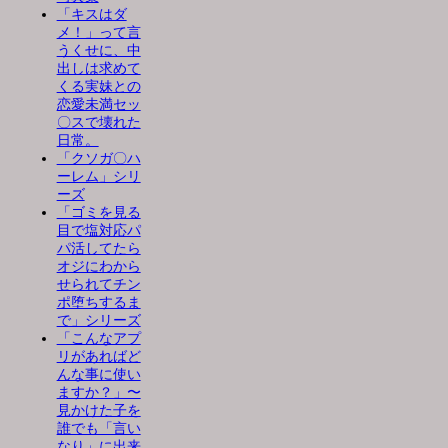
「キスはダ
メ！」って言
うくせに、中
出しは求めて
くる実妹との
恋愛未満セッ
〇スで壊れた
日常。
「クソガ〇ハ
ーレム」シリ
ーズ
「ゴミを見る
目で塩対応パ
パ活してたら
オジにわから
せられてチン
ポ堕ちするま
で」シリーズ
「こんなアプ
リがあればど
んな事に使い
ますか？」〜
見かけた子を
誰でも「言い
なり」に出来