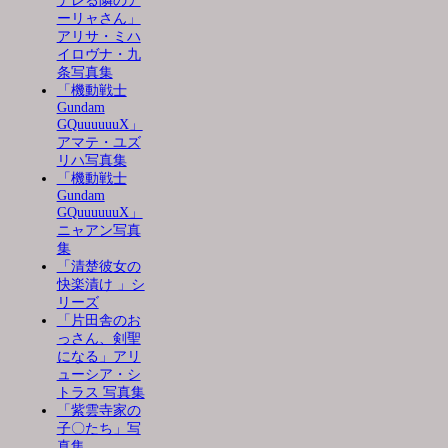
デレる隣のア
ーリャさん」
アリサ・ミハ
イロヴナ・九
条写真集
「機動戦士
Gundam
GQuuuuuuX」
アマテ・ユズ
リハ写真集
「機動戦士
Gundam
GQuuuuuuX」
ニャアン写真
集
「清楚彼女の
快楽漬け 」シ
リーズ
「片田舎のお
っさん、剣聖
になる」アリ
ューシア・シ
トラス 写真集
「紫雲寺家の
子〇たち」写
真集