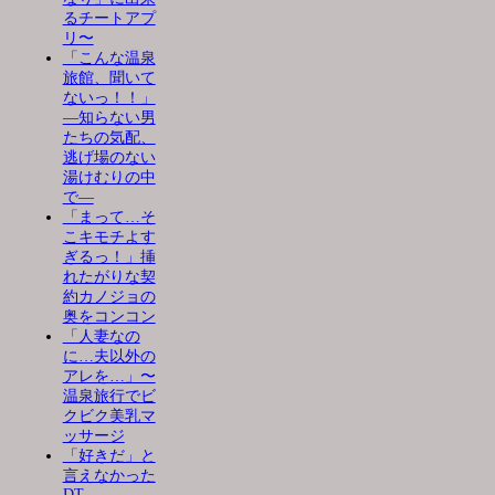
るチートアプ
リ〜
「こんな温泉
旅館、聞いて
ないっ！！」
―知らない男
たちの気配、
逃げ場のない
湯けむりの中
で―
「まって…そ
こキモチよす
ぎるっ！」挿
れたがりな契
約カノジョの
奥をコンコン
「人妻なの
に…夫以外の
アレを…」〜
温泉旅行でビ
クビク美乳マ
ッサージ
「好きだ」と
言えなかった
DT