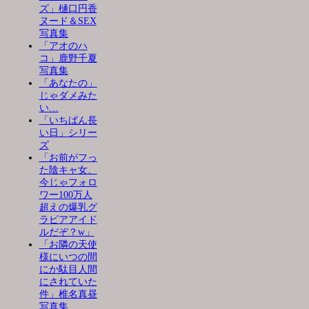
ズ」樋口円香
ヌード＆SEX
写真集
「アオのハ
コ」鹿野千夏
写真集
「あなたの」
じゃダメみた
い…
「いちばん長
い日」シリー
ズ
「お前がフっ
た陰キャ女、
今じゃフォロ
ワー100万人
超えの爆乳グ
ラビアアイド
ルだぞ？w」
「お隣の天使
様にいつの間
にか駄目人間
にされていた
件」椎名真昼
写真集