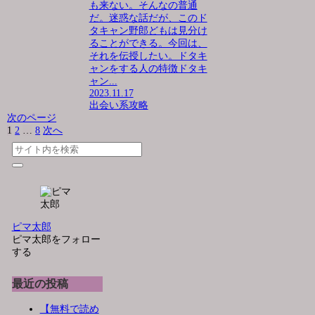
も来ない。そんなの普通
だ。迷惑な話だが、このド
タキャン野郎どもは見分け
ることができる。今回は、
それを伝授したい。ドタキ
ャンをする人の特徴ドタキ
ャン...
2023.11.17
出会い系攻略
次のページ
1
2
…
8
次へ
ピマ太郎
ピマ太郎をフォロー
する
最近の投稿
【無料で読め