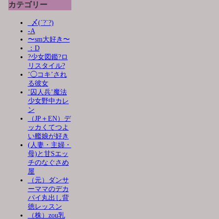
カテゴリー
_〆(´?`?)
-A
〜sm大好き〜
：D
?少女図鑑?ロ
リスタイル?
’◯コキ’され
る彼女
’囚人兵’魔法
少女野中カレ
ン
（JP＋EN）デ
ッカくてつよ
い艦娘が好き
(人妻・主婦・
母)と甘Sエッ
チのなぐさめ
屋
（元）ダンサ
ーママのデカ
パイ丸出し背
徳レッスン
（株）zou乳