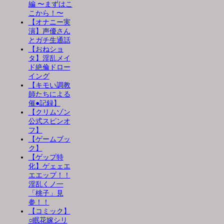
編 〜まずはこ
こから！〜
【オナニー実
演】声優さん
とガチ生通話
【おねショ
タ】淫乱メイ
ド絶倫ドロー
イング
【キモい調教
師たちによる
催●記録】
【クリムゾン
公式スピンオ
フ】
【ゲームブッ
ク】
【ゲップ特
化】ゲェェエ
エエップ！！
淫乱くノ一
「桃子」見
参！！
【コミック】
○眠花嫁シリ