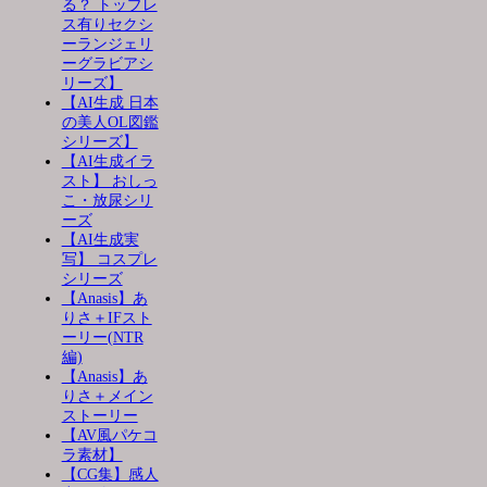
る？ トップレ
ス有りセクシ
ーランジェリ
ーグラビアシ
リーズ】
【AI生成 日本
の美人OL図鑑
シリーズ】
【AI生成イラ
スト】 おしっ
こ・放尿シリ
ーズ
【AI生成実
写】 コスプレ
シリーズ
【Anasis】あ
りさ＋IFスト
ーリー(NTR
編)
【Anasis】あ
りさ＋メイン
ストーリー
【AV風パケコ
ラ素材】
【CG集】感人