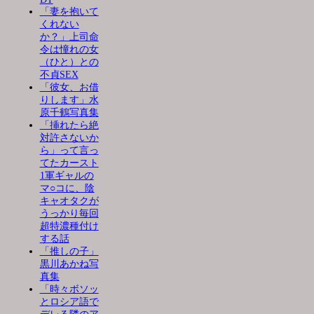
「妻を抱いて
くれない
か？」上司命
令は憧れの女
（ひと）との
不貞SEX
「彼女、お借
りします」水
原千鶴写真集
「挿れたら絶
対許さないか
ら」って言っ
てたカースト
1軍ギャルの
マ○コに、陰
キャオタクが
うっかり毎回
超特濃種付け
する話
「推しの子」
黒川あかね写
真集
「時々ボソッ
とロシア語で