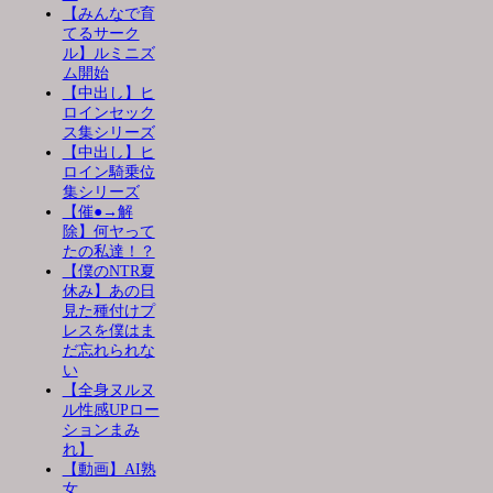
【みんなで育
てるサーク
ル】ルミニズ
ム開始
【中出し】ヒ
ロインセック
ス集シリーズ
【中出し】ヒ
ロイン騎乗位
集シリーズ
【催●→解
除】何ヤって
たの私達！？
【僕のNTR夏
休み】あの日
見た種付けプ
レスを僕はま
だ忘れられな
い
【全身ヌルヌ
ル性感UPロー
ションまみ
れ】
【動画】AI熟
女