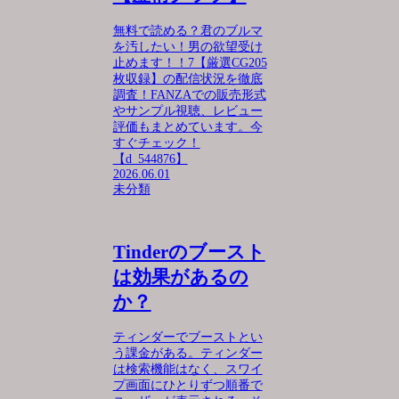
無料で読める？君のブルマ
を汚したい！男の欲望受け
止めます！！7【厳選CG205
枚収録】の配信状況を徹底
調査！FANZAでの販売形式
やサンプル視聴、レビュー
評価もまとめています。今
すぐチェック！
【d_544876】
2026.06.01
未分類
Tinderのブースト
は効果があるの
か？
ティンダーでブーストとい
う課金がある。ティンダー
は検索機能はなく、スワイ
プ画面にひとりずつ順番で