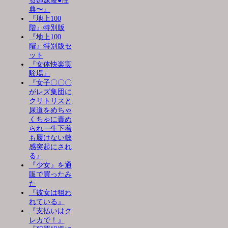
る姉妹凌●性
典〜』
『地上100
階』特別版
『地上100
階』特別版セ
ット
『女体快楽実
験場』
『女子〇〇〇
がレズ集団に
クリトリスと
尿道をめちゃ
くちゃに責め
られ一生下着
も履けない敏
感突起にされ
る』
『少女』を通
販で買ったみ
た
『彼女は狙わ
れている』
『支払いはク
レカで！』