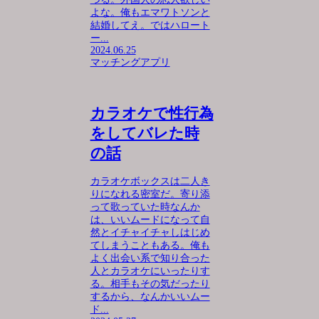
よな。俺もエマワトソンと
結婚してえ。ではハロート
ー...
2024.06.25
マッチングアプリ
カラオケで性行為
をしてバレた時
の話
カラオケボックスは二人き
りになれる密室だ。寄り添
って歌っていた時なんか
は、いいムードになって自
然とイチャイチャしはじめ
てしまうこともある。俺も
よく出会い系で知り合った
人とカラオケにいったりす
る。相手もその気だったり
するから、なんかいいムー
ド...