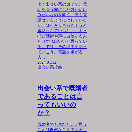
よく出会い系のコツで、電
話を会う前にした方がいい
みたいなのを聞く。俺も電
話はするようにはしている
が、はっきり言っちゃうと
電話なんていらない。よっ
ぽど話術や声に自信ある人
だけすればいいと思ってい
る。では、その理由を語っ
ていこう。電話を嫌がる
人...
2024.01.12
出会い系攻略
出会い系で既婚者
であることは言
ってもいいの
か？
既婚者でも遊びたいと思う
ことは自然なことである。