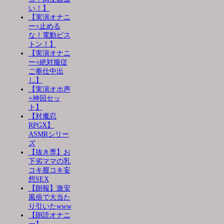
い！】
【実演オナニ
ー×止める
な！電動ピス
トン！】
【実演オナニ
ー×絶対服従
ご奉仕中出
し】
【実演オホ声
×神回セッ
ト】
【対魔忍
RPGX】
ASMRシリー
ズ
【抜き専】お
下劣ママの乳
コキ膣コキ妄
想SEX
【朗報】激安
風俗で大当た
り引いたwww
【朗読オナニ