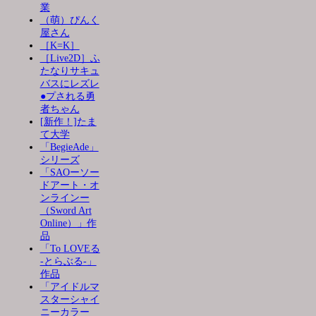
業
（萌）ぴんく
屋さん
［K=K］
［Live2D］ふ
たなりサキュ
バスにレズレ
●プされる勇
者ちゃん
[新作！]たま
て大学
「BegieAde」
シリーズ
「SAOーソー
ドアート・オ
ンラインー
（Sword Art
Online）」作
品
「To LOVEる
-とらぶる-」
作品
「アイドルマ
スターシャイ
ニーカラー