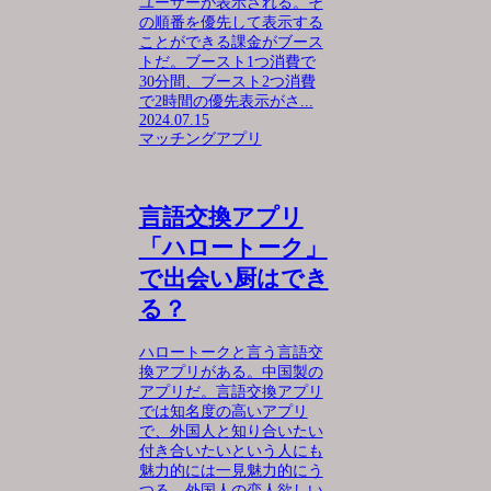
ユーザーが表示される。そ
の順番を優先して表示する
ことができる課金がブース
トだ。ブースト1つ消費で
30分間、ブースト2つ消費
で2時間の優先表示がさ...
2024.07.15
マッチングアプリ
言語交換アプリ
「ハロートーク」
で出会い厨はでき
る？
ハロートークと言う言語交
換アプリがある。中国製の
アプリだ。言語交換アプリ
では知名度の高いアプリ
で、外国人と知り合いたい
付き合いたいという人にも
魅力的には一見魅力的にう
つる。外国人の恋人欲しい