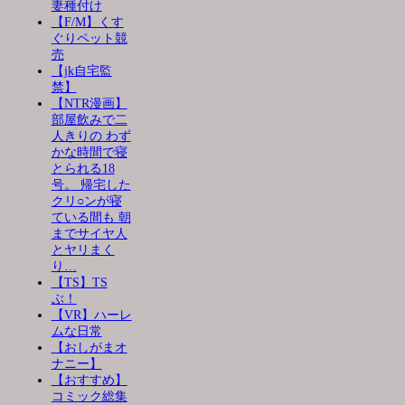
妻種付け
【F/M】くす
ぐりペット競
売
【jk自宅監
禁】
【NTR漫画】
部屋飲みで二
人きりの わず
かな時間で寝
とられる18
号。 帰宅した
クリ○ンが寝
ている間も 朝
までサイヤ人
とヤリまく
り…
【TS】TS
ぶ！
【VR】ハーレ
ムな日常
【おしがまオ
ナニー】
【おすすめ】
コミック総集