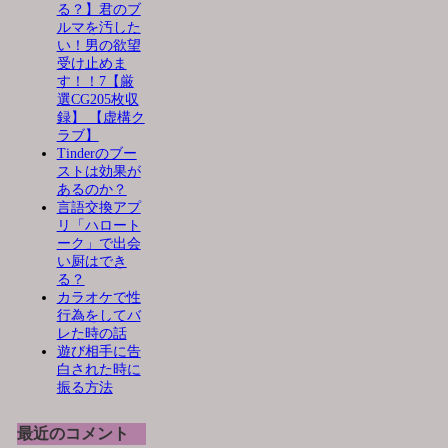
る？】君のブ
ルマを汚した
い！男の欲望
受け止めま
す！！7【厳
選CG205枚収
録】 【虚構ク
ラブ】
Tinderのブー
ストは効果が
あるのか？
言語交換アプ
リ「ハロート
ーク」で出会
い厨はでき
る？
カラオケで性
行為をしてバ
レた時の話
遊び相手に告
白された時に
振る方法
最近のコメント