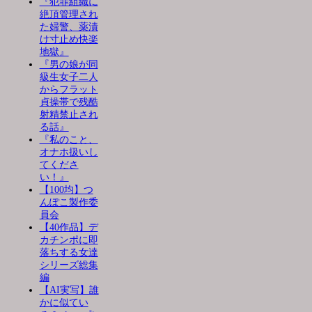
『犯罪組織に
絶頂管理され
た婦警、薬漬
け寸止め快楽
地獄』
『男の娘が同
級生女子二人
からフラット
貞操帯で残酷
射精禁止され
る話』
『私のこと、
オナホ扱いし
てくださ
い！』
【100均】つ
んぽこ製作委
員会
【40作品】デ
カチンポに即
落ちする女達
シリーズ総集
編
【AI実写】誰
かに似てい