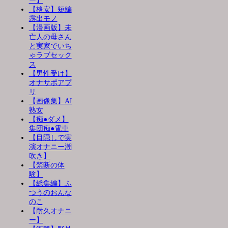
ー】
【格安】短編
露出モノ
【漫画版】未
亡人の母さん
と実家でいち
ゃラブセック
ス
【男性受け】
オナサポアプ
リ
【画像集】AI
熟女
【痴●ダメ】
集団痴●電車
【目隠しで実
演オナニー潮
吹き】
【禁断の体
験】
【総集編】ふ
つうのおんな
のこ
【耐久オナニ
ー】