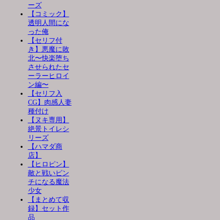
ーズ
【コミック】
透明人間にな
った俺
【セリフ付
き】悪魔に敗
北〜快楽堕ち
させられたセ
ーラーヒロイ
ン編〜
【セリフ入
CG】肉感人妻
種付け
【ヌキ専用】
絶景トイレシ
リーズ
【ハマダ商
店】
【ヒロピン】
敵と戦いピン
チになる魔法
少女
【まとめて収
録】セット作
品