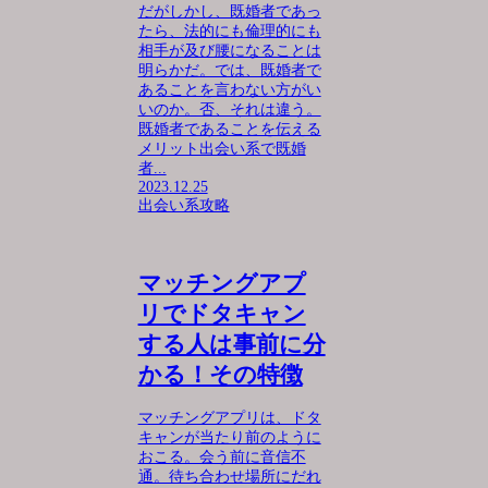
だがしかし、既婚者であっ
たら、法的にも倫理的にも
相手が及び腰になることは
明らかだ。では、既婚者で
あることを言わない方がい
いのか。否、それは違う。
既婚者であることを伝える
メリット出会い系で既婚
者...
2023.12.25
出会い系攻略
マッチングアプ
リでドタキャン
する人は事前に分
かる！その特徴
マッチングアプリは、ドタ
キャンが当たり前のように
おこる。会う前に音信不
通。待ち合わせ場所にだれ