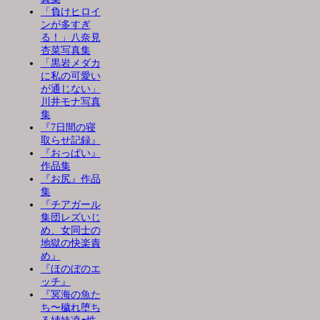
「負けヒロイ
ンが多すぎ
る！」八奈見
杏菜写真集
「黒岩メダカ
に私の可愛い
が通じない」
川井モナ写真
集
『7日間の寝
取らせ記録』
『おっぱい』
作品集
『お尻』作品
集
『チアガール
集団レズいじ
め、女同士の
地獄の快楽責
め』
『ほのぼのエ
ッチ』
『冥海の魚た
ち〜穢れ堕ち