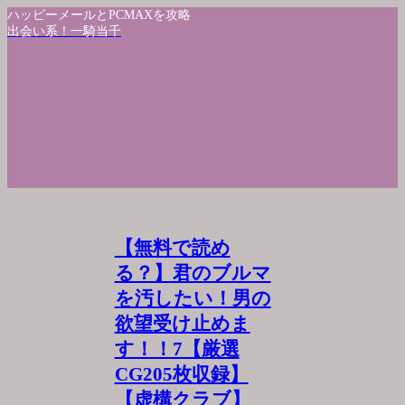
ハッピーメールとPCMAXを攻略
出会い系！一騎当千
【無料で読め
る？】君のブルマ
を汚したい！男の
欲望受け止めま
す！！7【厳選
CG205枚収録】
【虚構クラブ】