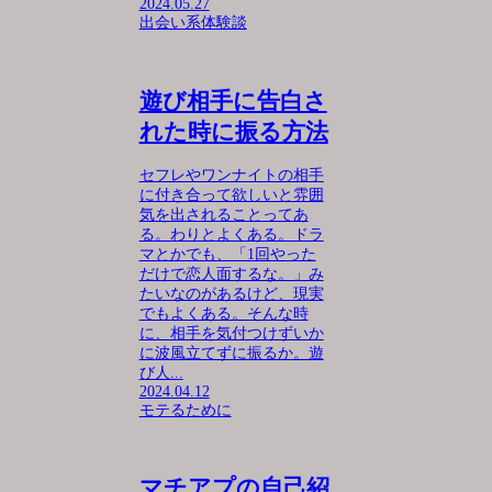
2024.05.27
出会い系体験談
遊び相手に告白さ
れた時に振る方法
セフレやワンナイトの相手
に付き合って欲しいと雰囲
気を出されることってあ
る。わりとよくある。ドラ
マとかでも、「1回やった
だけで恋人面するな。」み
たいなのがあるけど、現実
でもよくある。そんな時
に、相手を気付つけずいか
に波風立てずに振るか。遊
び人...
2024.04.12
モテるために
マチアプの自己紹