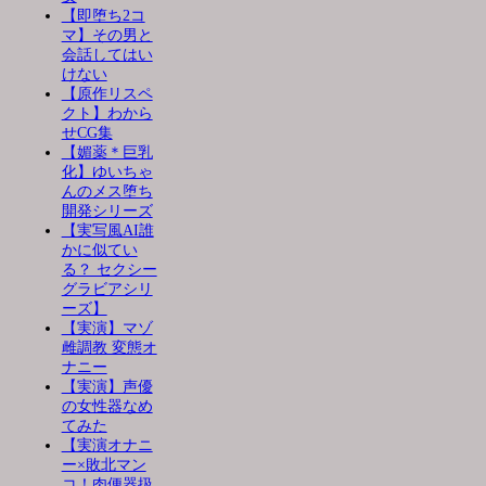
【即堕ち2コ
マ】その男と
会話してはい
けない
【原作リスペ
クト】わから
せCG集
【媚薬＊巨乳
化】ゆいちゃ
んのメス堕ち
開発シリーズ
【実写風AI誰
かに似てい
る？ セクシー
グラビアシリ
ーズ】
【実演】マゾ
雌調教 変態オ
ナニー
【実演】声優
の女性器なめ
てみた
【実演オナニ
ー×敗北マン
コ！肉便器扱