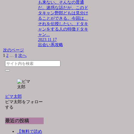
も来ない。そんなの普通
だ。迷惑な話だが、このド
タキャン野郎どもは見分け
ることができる。今回は、
それを伝授したい。ドタキ
ャンをする人の特徴ドタキ
ャン...
2023.11.17
出会い系攻略
次のページ
1
2
…
8
次へ
ピマ太郎
ピマ太郎をフォロー
する
最近の投稿
【無料で読め