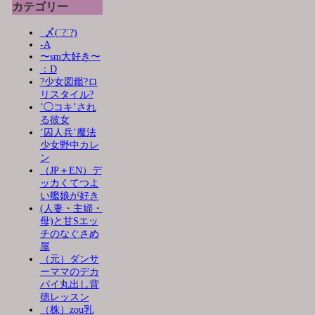
カテゴリー
_〆(´?`?)
-A
〜sm大好き〜
：D
?少女図鑑?ロ
リスタイル?
’◯コキ’され
る彼女
’囚人兵’魔法
少女野中カレ
ン
（JP＋EN）デ
ッカくてつよ
い艦娘が好き
(人妻・主婦・
母)と甘Sエッ
チのなぐさめ
屋
（元）ダンサ
ーママのデカ
パイ丸出し背
徳レッスン
（株）zou乳