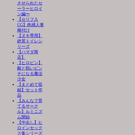
させられたセ
ーラーヒロイ
ン編〜
【セリフ入
CG】肉感人妻
種付け
【ヌキ専用】
絶景トイレシ
リーズ
【ハマダ商
店】
【ヒロピン】
敵と戦いピン
チになる魔法
少女
【まとめて収
録】セット作
品
【みんなで育
てるサーク
ル】ルミニズ
ム開始
【中出し】ヒ
ロインセック
ス集シリーズ