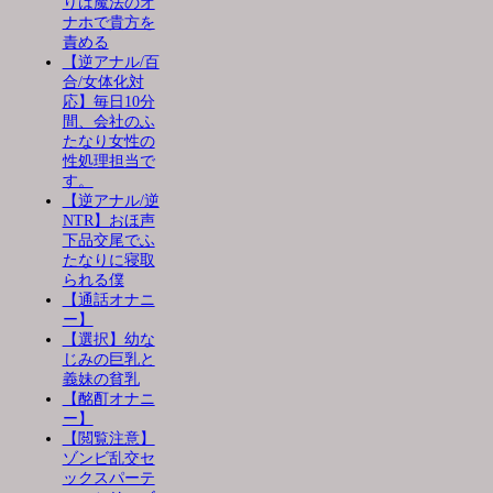
りは魔法のオ
ナホで貴方を
責める
【逆アナル/百
合/女体化対
応】毎日10分
間、会社のふ
たなり女性の
性処理担当で
す。
【逆アナル/逆
NTR】おほ声
下品交尾でふ
たなりに寝取
られる僕
【通話オナニ
ー】
【選択】幼な
じみの巨乳と
義妹の貧乳
【酩酊オナニ
ー】
【閲覧注意】
ゾンビ乱交セ
ックスパーテ