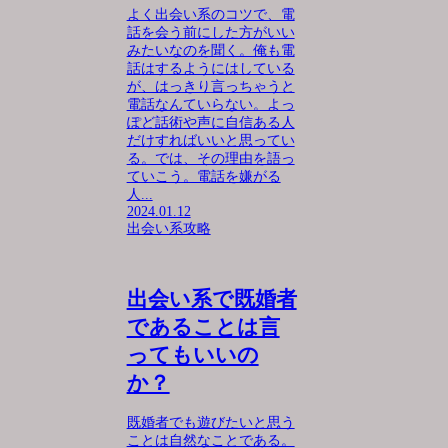
よく出会い系のコツで、電
話を会う前にした方がいい
みたいなのを聞く。俺も電
話はするようにはしている
が、はっきり言っちゃうと
電話なんていらない。よっ
ぽど話術や声に自信ある人
だけすればいいと思ってい
る。では、その理由を語っ
ていこう。電話を嫌がる
人...
2024.01.12
出会い系攻略
出会い系で既婚者
であることは言
ってもいいの
か？
既婚者でも遊びたいと思う
ことは自然なことである。