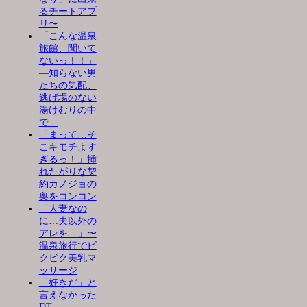
るチートアプ
リ〜
「こんな温泉
旅館、聞いて
ないっ！！」
―知らない男
たちの気配、
逃げ場のない
湯けむりの中
で―
「まって…そ
こキモチよす
ぎるっ！」挿
れたがりな契
約カノジョの
奥をコンコン
「人妻なの
に…夫以外の
アレを…」〜
温泉旅行でビ
クビク美乳マ
ッサージ
「好きだ」と
言えなかった
DT