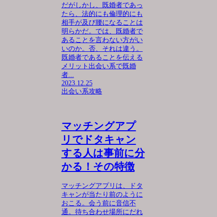
だがしかし、既婚者であっ
たら、法的にも倫理的にも
相手が及び腰になることは
明らかだ。では、既婚者で
あることを言わない方がい
いのか。否、それは違う。
既婚者であることを伝える
メリット出会い系で既婚
者...
2023.12.25
出会い系攻略
マッチングアプ
リでドタキャン
する人は事前に分
かる！その特徴
マッチングアプリは、ドタ
キャンが当たり前のように
おこる。会う前に音信不
通。待ち合わせ場所にだれ