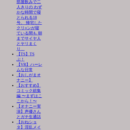
部屋飲みで二
人きりの わず
かな時間で寝
とられる18
号。 帰宅した
クリ○ンが寝
ている間も 朝
までサイヤ人
とヤリまく
り…
【TS】TS
ぶ！
【VR】ハーレ
ムな日常
【おしがまオ
ナニー】
【おすすめ】
コミック総集
編 〜まずはこ
こから！〜
【オナニー実
演】声優さん
とガチ生通話
【おねショ
タ】淫乱メイ