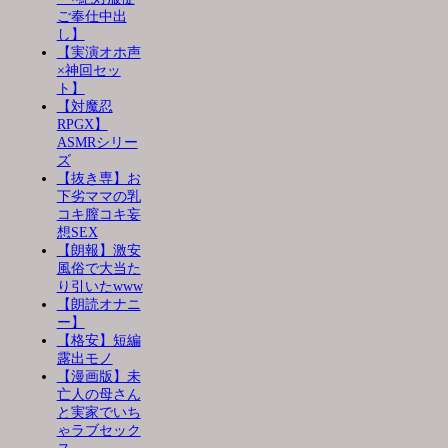
ご奉仕中出
し】
【実演オホ声
×神回セッ
ト】
【対魔忍
RPGX】
ASMRシリー
ズ
【抜き専】お
下劣ママの乳
コキ膣コキ妄
想SEX
【朗報】激安
風俗で大当た
り引いたwww
【朗読オナニ
ー】
【格安】短編
露出モノ
【漫画版】未
亡人の母さん
と実家でいち
ゃラブセック