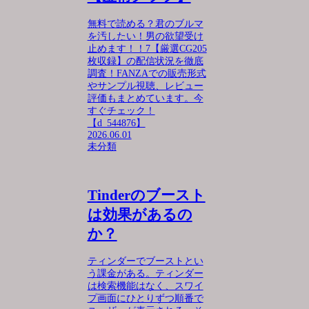
無料で読める？君のブルマ
を汚したい！男の欲望受け
止めます！！7【厳選CG205
枚収録】の配信状況を徹底
調査！FANZAでの販売形式
やサンプル視聴、レビュー
評価もまとめています。今
すぐチェック！
【d_544876】
2026.06.01
未分類
Tinderのブースト
は効果があるの
か？
ティンダーでブーストとい
う課金がある。ティンダー
は検索機能はなく、スワイ
プ画面にひとりずつ順番で