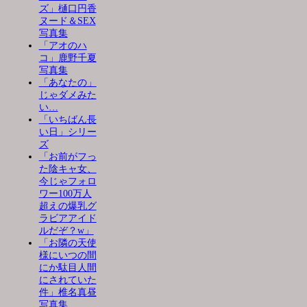
ズ」樋口円香
ヌード＆SEX
写真集
「アオのハ
コ」鹿野千夏
写真集
「あなたの」
じゃダメみた
い…
「いちばん長
い日」シリー
ズ
「お前がフっ
た陰キャ女、
今じゃフォロ
ワー100万人
超えの爆乳グ
ラビアアイド
ルだぞ？w」
「お隣の天使
様にいつの間
にか駄目人間
にされていた
件」椎名真昼
写真集