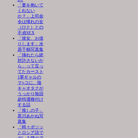
「妻を抱いて
くれない
か？」上司命
令は憧れの女
（ひと）との
不貞SEX
「彼女、お借
りします」水
原千鶴写真集
「挿れたら絶
対許さないか
ら」って言っ
てたカースト
1軍ギャルの
マ○コに、陰
キャオタクが
うっかり毎回
超特濃種付け
する話
「推しの子」
黒川あかね写
真集
「時々ボソッ
とロシア語で