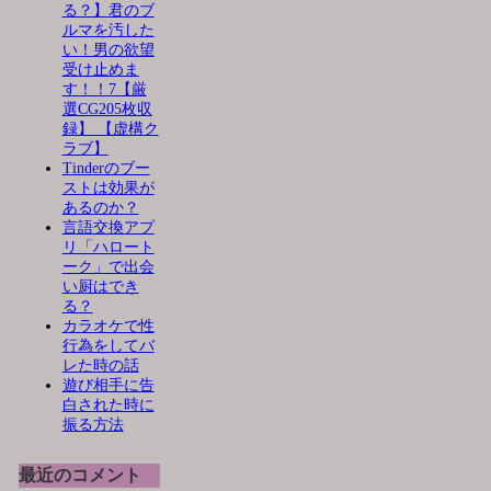
る？】君のブ
ルマを汚した
い！男の欲望
受け止めま
す！！7【厳
選CG205枚収
録】 【虚構ク
ラブ】
Tinderのブー
ストは効果が
あるのか？
言語交換アプ
リ「ハロート
ーク」で出会
い厨はでき
る？
カラオケで性
行為をしてバ
レた時の話
遊び相手に告
白された時に
振る方法
最近のコメント