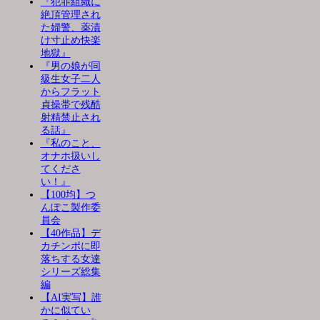
『犯罪組織に
絶頂管理され
た婦警、薬漬
け寸止め快楽
地獄』
『男の娘が同
級生女子二人
からフラット
貞操帯で残酷
射精禁止され
る話』
『私のこと、
オナホ扱いし
てくださ
い！』
【100均】つ
んぽこ製作委
員会
【40作品】デ
カチンポに即
落ちする女達
シリーズ総集
編
【AI実写】誰
かに似てい