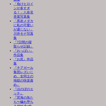
「負けヒロイ
ンが多すぎ
る！」八奈見
杏菜写真集
「黒岩メダカ
に私の可愛い
が通じない」
川井モナ写真
集
『7日間の寝
取らせ記録』
『おっぱい』
作品集
『お尻』作品
集
『チアガール
集団レズいじ
め、女同士の
地獄の快楽責
め』
『ほのぼのエ
ッチ』
『冥海の魚た
ち〜穢れ堕ち