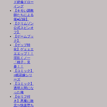
ド絶倫ドロー
イング
【キモい調教
師たちによる
催●記録】
【クリムゾン
公式スピンオ
フ】
【ゲームブッ
ク】
【ゲップ特
化】ゲェェエ
エエップ！！
淫乱くノ一
「桃子」見
参！！
【コミック】
○眠花嫁シリ
ーズ
【コミック】
透明人間にな
った俺
【セリフ付
き】悪魔に敗
北〜快楽堕ち