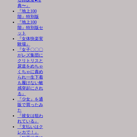
る姉妹凌●性
典〜』
『地上100
階』特別版
『地上100
階』特別版セ
ット
『女体快楽実
験場』
『女子〇〇〇
がレズ集団に
クリトリスと
尿道をめちゃ
くちゃに責め
られ一生下着
も履けない敏
感突起にされ
る』
『少女』を通
販で買ったみ
た
『彼女は狙わ
れている』
『支払いはク
レカで！』