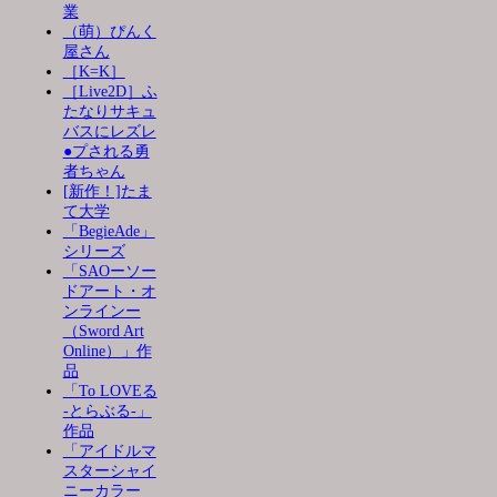
業
（萌）ぴんく
屋さん
［K=K］
［Live2D］ふ
たなりサキュ
バスにレズレ
●プされる勇
者ちゃん
[新作！]たま
て大学
「BegieAde」
シリーズ
「SAOーソー
ドアート・オ
ンラインー
（Sword Art
Online）」作
品
「To LOVEる
-とらぶる-」
作品
「アイドルマ
スターシャイ
ニーカラー