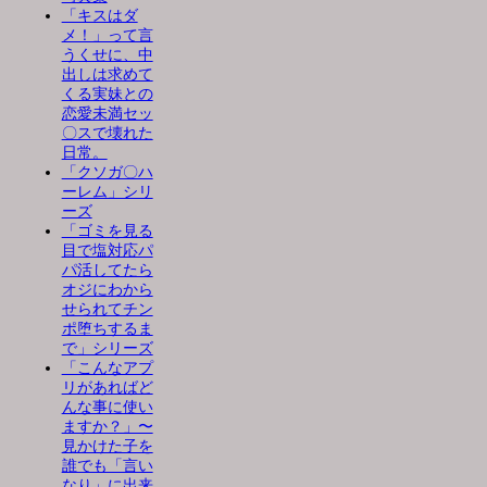
「キスはダ
メ！」って言
うくせに、中
出しは求めて
くる実妹との
恋愛未満セッ
〇スで壊れた
日常。
「クソガ〇ハ
ーレム」シリ
ーズ
「ゴミを見る
目で塩対応パ
パ活してたら
オジにわから
せられてチン
ポ堕ちするま
で」シリーズ
「こんなアプ
リがあればど
んな事に使い
ますか？」〜
見かけた子を
誰でも「言い
なり」に出来