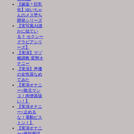
【媚薬＊巨乳
化】ゆいちゃ
んのメス堕ち
開発シリーズ
【実写風AI誰
かに似てい
る？ セクシー
グラビアシリ
ーズ】
【実演】マゾ
雌調教 変態オ
ナニー
【実演】声優
の女性器なめ
てみた
【実演オナニ
ー×敗北マン
コ！肉便器扱
い！】
【実演オナニ
ー×止める
な！電動ピス
トン！】
【実演オナニ
ー×絶対服従