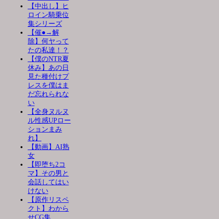
【中出し】ヒ
ロイン騎乗位
集シリーズ
【催●→解
除】何ヤって
たの私達！？
【僕のNTR夏
休み】あの日
見た種付けプ
レスを僕はま
だ忘れられな
い
【全身ヌルヌ
ル性感UPロー
ションまみ
れ】
【動画】AI熟
女
【即堕ち2コ
マ】その男と
会話してはい
けない
【原作リスペ
クト】わから
せCG集