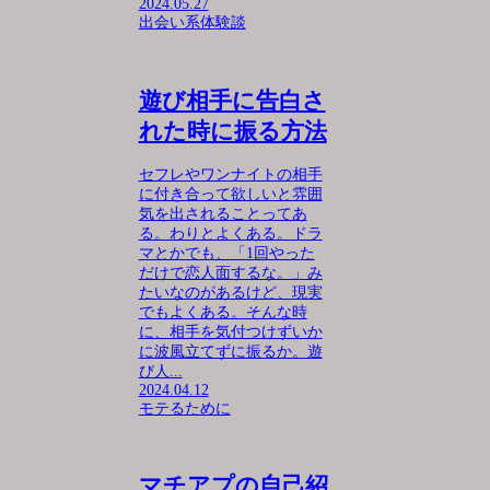
2024.05.27
出会い系体験談
遊び相手に告白さ
れた時に振る方法
セフレやワンナイトの相手
に付き合って欲しいと雰囲
気を出されることってあ
る。わりとよくある。ドラ
マとかでも、「1回やった
だけで恋人面するな。」み
たいなのがあるけど、現実
でもよくある。そんな時
に、相手を気付つけずいか
に波風立てずに振るか。遊
び人...
2024.04.12
モテるために
マチアプの自己紹