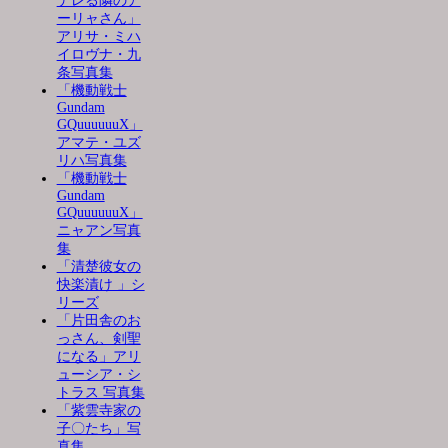
デレる隣のア
ーリャさん」
アリサ・ミハ
イロヴナ・九
条写真集
「機動戦士
Gundam
GQuuuuuuX」
アマテ・ユズ
リハ写真集
「機動戦士
Gundam
GQuuuuuuX」
ニャアン写真
集
「清楚彼女の
快楽漬け 」シ
リーズ
「片田舎のお
っさん、剣聖
になる」アリ
ューシア・シ
トラス 写真集
「紫雲寺家の
子〇たち」写
真集