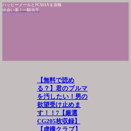
ハッピーメールとPCMAXを攻略
出会い系！一騎当千
【無料で読め
る？】君のブルマ
を汚したい！男の
欲望受け止めま
す！！7【厳選
CG205枚収録】
【虚構クラブ】