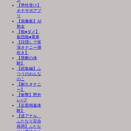
ス
【男性受け】
オナサポアプ
リ
【画像集】AI
熟女
【痴●ダメ】
集団痴●電車
【目隠しで実
演オナニー潮
吹き】
【禁断の体
験】
【総集編】ふ
つうのおんな
のこ
【耐久オナニ
ー】
【衝撃】野外
レ○プ
【近親相姦体
験】
【逆アナル、
ふたなり百合
両用】ふたな