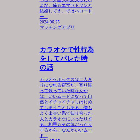
よな。俺もエマワトソンと
結婚してえ。ではハロート
ー...
2024.06.25
マッチングアプリ
カラオケで性行為
をしてバレた時
の話
カラオケボックスは二人き
りになれる密室だ。寄り添
って歌っていた時なんか
は、いいムードになって自
然とイチャイチャしはじめ
てしまうこともある。俺も
よく出会い系で知り合った
人とカラオケにいったりす
る。相手もその気だったり
するから、なんかいいムー
ド...