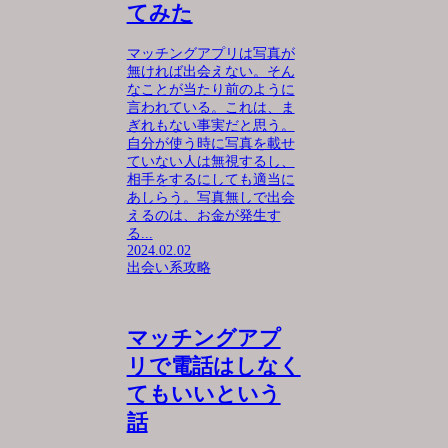
てみた
マッチングアプリは写真が
無ければ出会えない。そん
なことが当たり前のように
言われている。これは、ま
ぎれもない事実だと思う。
自分が使う時に写真を載せ
ていない人は無視するし、
相手をするにしても適当に
あしらう。写真無しで出会
えるのは、お金が発生す
る...
2024.02.02
出会い系攻略
マッチングアプ
リで電話はしなく
てもいいという
話