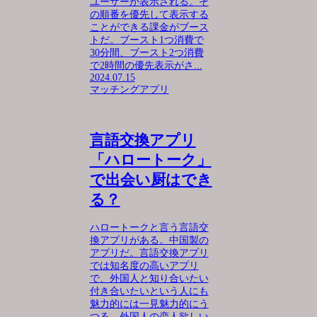
ユーザーが表示される。そ
の順番を優先して表示する
ことができる課金がブース
トだ。ブースト1つ消費で
30分間、ブースト2つ消費
で2時間の優先表示がさ...
2024.07.15
マッチングアプリ
言語交換アプリ
「ハロートーク」
で出会い厨はでき
る？
ハロートークと言う言語交
換アプリがある。中国製の
アプリだ。言語交換アプリ
では知名度の高いアプリ
で、外国人と知り合いたい
付き合いたいという人にも
魅力的には一見魅力的にう
つる。外国人の恋人欲しい