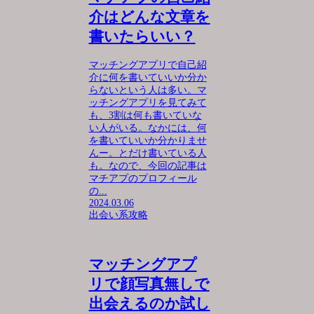
介はどんな文章を
書いたらいい？
マッチングアプリで自己紹
介に何を書いていいか分か
らないという人は多い。マ
ッチングアプリを見てみて
も、3割は何も書いていな
い人がいる。なかには、何
を書いていいか分かりませ
んー。とだけ書いている人
も。なので、今回の記事は
マチアプのプロフィール
の...
2024.03.06
出会い系攻略
マッチングアプ
リで顔写真無しで
出会えるのか試し