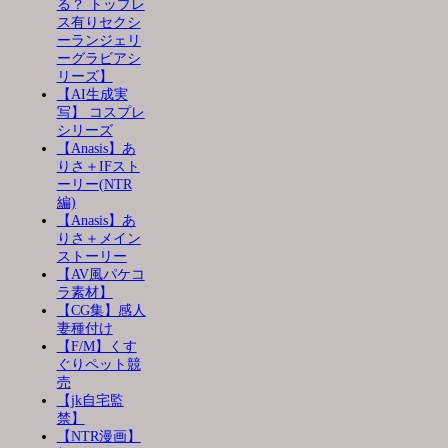
る？ トップレ
ス有りセクシ
ーランジェリ
ーグラビアシ
リーズ】
【AI生成実
写】 コスプレ
シリーズ
【Anasis】あ
りさ＋IFスト
ーリー(NTR
編)
【Anasis】あ
りさ＋メイン
ストーリー
【AV風パケコ
ラ素材】
【CG集】感人
妻種付け
【F/M】くす
ぐりペット競
売
【jk自宅監
禁】
【NTR漫画】