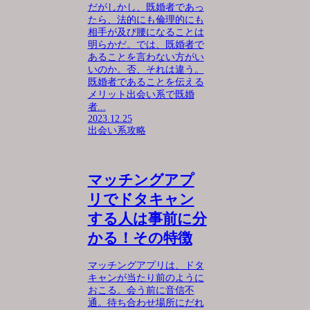
だがしかし、既婚者であっ
たら、法的にも倫理的にも
相手が及び腰になることは
明らかだ。では、既婚者で
あることを言わない方がい
いのか。否、それは違う。
既婚者であることを伝える
メリット出会い系で既婚
者...
2023.12.25
出会い系攻略
マッチングアプ
リでドタキャン
する人は事前に分
かる！その特徴
マッチングアプリは、ドタ
キャンが当たり前のように
おこる。会う前に音信不
通。待ち合わせ場所にだれ