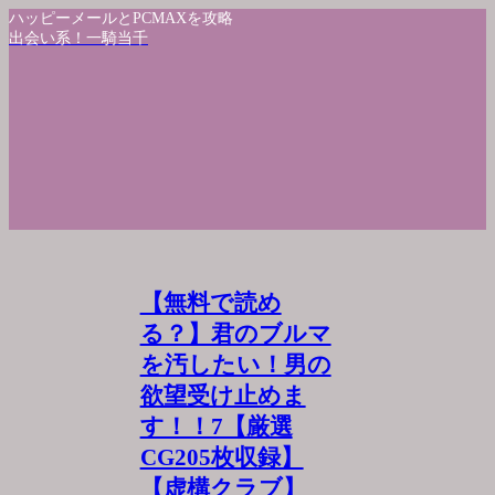
ハッピーメールとPCMAXを攻略
出会い系！一騎当千
【無料で読め
る？】君のブルマ
を汚したい！男の
欲望受け止めま
す！！7【厳選
CG205枚収録】
【虚構クラブ】