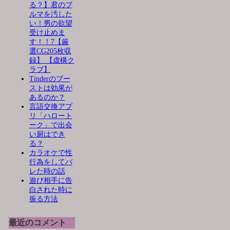
る？】君のブ
ルマを汚した
い！男の欲望
受け止めま
す！！7【厳
選CG205枚収
録】 【虚構ク
ラブ】
Tinderのブー
ストは効果が
あるのか？
言語交換アプ
リ「ハロート
ーク」で出会
い厨はでき
る？
カラオケで性
行為をしてバ
レた時の話
遊び相手に告
白された時に
振る方法
最近のコメント