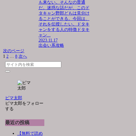
も来ない。そんなの普通
だ。迷惑な話だが、このド
タキャン野郎どもは見分け
ることができる。今回は、
それを伝授したい。ドタキ
ャンをする人の特徴ドタキ
ャン...
2023.11.17
出会い系攻略
次のページ
1
2
…
8
次へ
ピマ太郎
ピマ太郎をフォロー
する
最近の投稿
【無料で読め