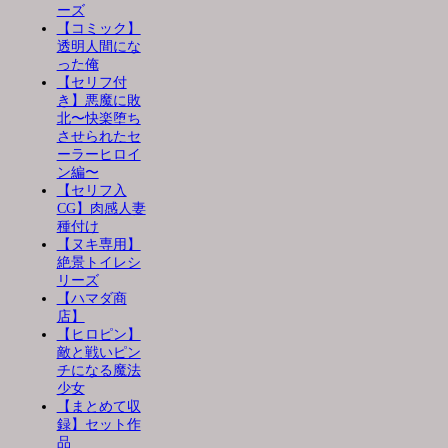
ーズ
【コミック】
透明人間にな
った俺
【セリフ付
き】悪魔に敗
北〜快楽堕ち
させられたセ
ーラーヒロイ
ン編〜
【セリフ入
CG】肉感人妻
種付け
【ヌキ専用】
絶景トイレシ
リーズ
【ハマダ商
店】
【ヒロピン】
敵と戦いピン
チになる魔法
少女
【まとめて収
録】セット作
品