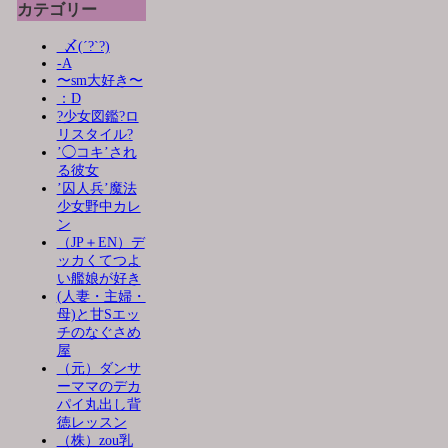
カテゴリー
_〆(´?`?)
-A
〜sm大好き〜
：D
?少女図鑑?ロ
リスタイル?
’◯コキ’され
る彼女
’囚人兵’魔法
少女野中カレ
ン
（JP＋EN）デ
ッカくてつよ
い艦娘が好き
(人妻・主婦・
母)と甘Sエッ
チのなぐさめ
屋
（元）ダンサ
ーママのデカ
パイ丸出し背
徳レッスン
（株）zou乳