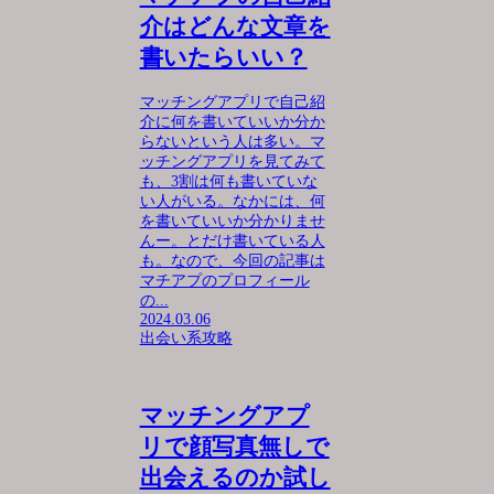
介はどんな文章を
書いたらいい？
マッチングアプリで自己紹
介に何を書いていいか分か
らないという人は多い。マ
ッチングアプリを見てみて
も、3割は何も書いていな
い人がいる。なかには、何
を書いていいか分かりませ
んー。とだけ書いている人
も。なので、今回の記事は
マチアプのプロフィール
の...
2024.03.06
出会い系攻略
マッチングアプ
リで顔写真無しで
出会えるのか試し