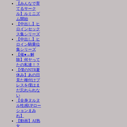
【みんなで育
てるサーク
ル】ルミニズ
ム開始
【中出し】ヒ
ロインセック
ス集シリーズ
【中出し】ヒ
ロイン騎乗位
集シリーズ
【催●→解
除】何ヤって
たの私達！？
【僕のNTR夏
休み】あの日
見た種付けプ
レスを僕はま
だ忘れられな
い
【全身ヌルヌ
ル性感UPロー
ションまみ
れ】
【動画】AI熟
女