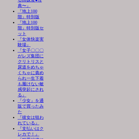
る姉妹凌●性
典〜』
『地上100
階』特別版
『地上100
階』特別版セ
ット
『女体快楽実
験場』
『女子〇〇〇
がレズ集団に
クリトリスと
尿道をめちゃ
くちゃに責め
られ一生下着
も履けない敏
感突起にされ
る』
『少女』を通
販で買ったみ
た
『彼女は狙わ
れている』
『支払いはク
レカで！』