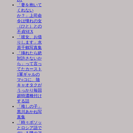
「妻を抱いて
くれない
か？」上司命
令は憧れの女
（ひと）との
不貞SEX
「彼女、お借
りします」水
原千鶴写真集
「挿れたら絶
対許さないか
ら」って言っ
てたカースト
1軍ギャルの
マ○コに、陰
キャオタクが
うっかり毎回
超特濃種付け
する話
「推しの子」
黒川あかね写
真集
「時々ボソッ
とロシア語で