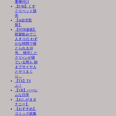
妻種付け
【F/M】くす
ぐりペット競
売
【jk自宅監
禁】
【NTR漫画】
部屋飲みで二
人きりの わず
かな時間で寝
とられる18
号。 帰宅した
クリ○ンが寝
ている間も 朝
までサイヤ人
とヤリまく
り…
【TS】TS
ぶ！
【VR】ハーレ
ムな日常
【おしがまオ
ナニー】
【おすすめ】
コミック総集