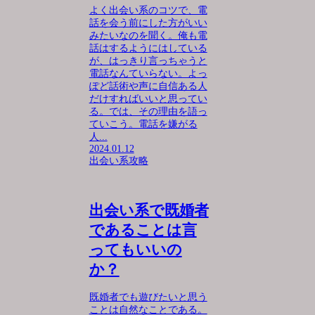
よく出会い系のコツで、電
話を会う前にした方がいい
みたいなのを聞く。俺も電
話はするようにはしている
が、はっきり言っちゃうと
電話なんていらない。よっ
ぽど話術や声に自信ある人
だけすればいいと思ってい
る。では、その理由を語っ
ていこう。電話を嫌がる
人...
2024.01.12
出会い系攻略
出会い系で既婚者
であることは言
ってもいいの
か？
既婚者でも遊びたいと思う
ことは自然なことである。