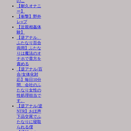
のこ
【耐久オナニ
ー】
【衝撃】野外
レ○プ
【近親相姦体
験】
【逆アナル、
ふたなり百合
両用】ふたな
りは魔法のオ
ナホで貴方を
責める
【逆アナル/百
合/女体化対
応】毎日10分
間、会社のふ
たなり女性の
性処理担当で
す。
【逆アナル/逆
NTR】おほ声
下品交尾でふ
たなりに寝取
られる僕