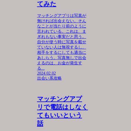
てみた
マッチングアプリは写真が
無ければ出会えない。そん
なことが当たり前のように
言われている。これは、ま
ぎれもない事実だと思う。
自分が使う時に写真を載せ
ていない人は無視するし、
相手をするにしても適当に
あしらう。写真無しで出会
えるのは、お金が発生す
る...
2024.02.02
出会い系攻略
マッチングアプ
リで電話はしなく
てもいいという
話