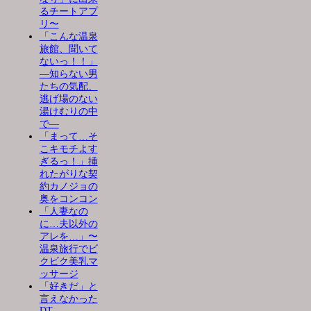
るチートアプ
リ〜
「こんな温泉
旅館、聞いて
ないっ！！」
―知らない男
たちの気配、
逃げ場のない
湯けむりの中
で―
「まって…そ
こキモチよす
ぎるっ！」挿
れたがりな契
約カノジョの
奥をコンコン
「人妻なの
に…夫以外の
アレを…」〜
温泉旅行でビ
クビク美乳マ
ッサージ
「好きだ」と
言えなかった
DT