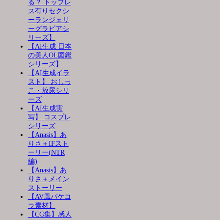
る？ トップレ
ス有りセクシ
ーランジェリ
ーグラビアシ
リーズ】
【AI生成 日本
の美人OL図鑑
シリーズ】
【AI生成イラ
スト】 おしっ
こ・放尿シリ
ーズ
【AI生成実
写】 コスプレ
シリーズ
【Anasis】あ
りさ＋IFスト
ーリー(NTR
編)
【Anasis】あ
りさ＋メイン
ストーリー
【AV風パケコ
ラ素材】
【CG集】感人