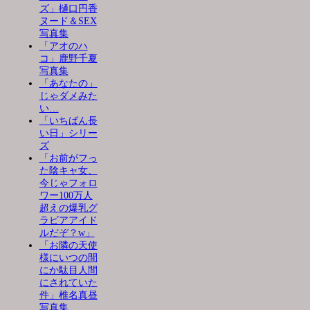
ズ」樋口円香
ヌード＆SEX
写真集
「アオのハ
コ」鹿野千夏
写真集
「あなたの」
じゃダメみた
い…
「いちばん長
い日」シリー
ズ
「お前がフっ
た陰キャ女、
今じゃフォロ
ワー100万人
超えの爆乳グ
ラビアアイド
ルだぞ？w」
「お隣の天使
様にいつの間
にか駄目人間
にされていた
件」椎名真昼
写真集