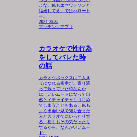
よな。俺もエマワトソンと
結婚してえ。ではハロート
ー...
2024.06.25
マッチングアプリ
カラオケで性行為
をしてバレた時
の話
カラオケボックスは二人き
りになれる密室だ。寄り添
って歌っていた時なんか
は、いいムードになって自
然とイチャイチャしはじめ
てしまうこともある。俺も
よく出会い系で知り合った
人とカラオケにいったりす
る。相手もその気だったり
するから、なんかいいムー
ド...