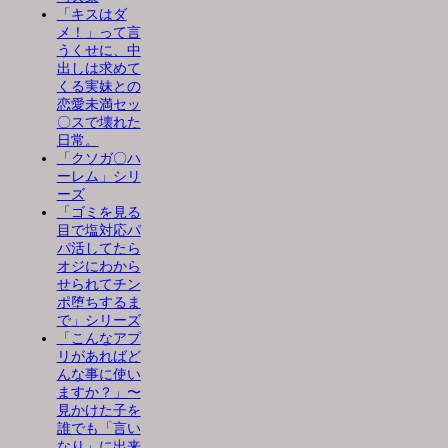
「キスはダ
メ！」って言
うくせに、中
出しは求めて
くる実妹との
恋愛未満セッ
〇スで壊れた
日常。
「クソガ〇ハ
ーレム」シリ
ーズ
「ゴミを見る
目で塩対応パ
パ活してたら
オジにわから
せられてチン
ポ堕ちするま
で」シリーズ
「こんなアプ
リがあればど
んな事に使い
ますか？」〜
見かけた子を
誰でも「言い
なり」に出来