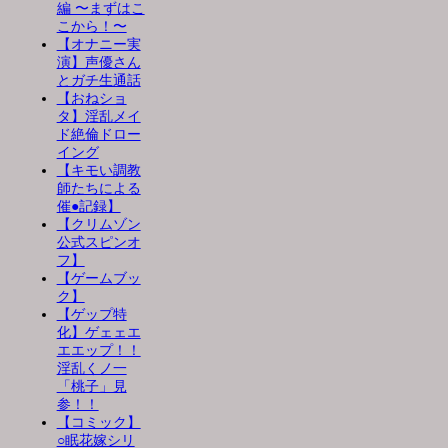
編 〜まずはこ
こから！〜
【オナニー実
演】声優さん
とガチ生通話
【おねショ
タ】淫乱メイ
ド絶倫ドロー
イング
【キモい調教
師たちによる
催●記録】
【クリムゾン
公式スピンオ
フ】
【ゲームブッ
ク】
【ゲップ特
化】ゲェェエ
エエップ！！
淫乱くノ一
「桃子」見
参！！
【コミック】
○眠花嫁シリ