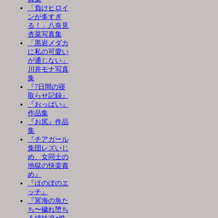
「負けヒロイ
ンが多すぎ
る！」八奈見
杏菜写真集
「黒岩メダカ
に私の可愛い
が通じない」
川井モナ写真
集
『7日間の寝
取らせ記録』
『おっぱい』
作品集
『お尻』作品
集
『チアガール
集団レズいじ
め、女同士の
地獄の快楽責
め』
『ほのぼのエ
ッチ』
『冥海の魚た
ち〜穢れ堕ち