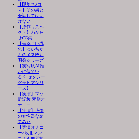
【即堕ち2コ
マ】その男と
会話してはい
けない
【原作リスペ
クト】わから
せCG集
【媚薬＊巨乳
化】ゆいちゃ
んのメス堕ち
開発シリーズ
【実写風AI誰
かに似てい
る？ セクシー
グラビアシリ
ーズ】
【実演】マゾ
雌調教 変態オ
ナニー
【実演】声優
の女性器なめ
てみた
【実演オナニ
ー×敗北マン
コ！肉便器扱