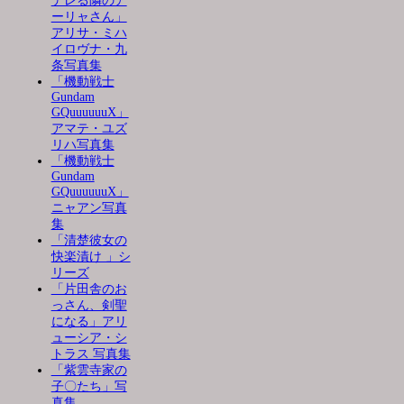
デレる隣のア
ーリャさん」
アリサ・ミハ
イロヴナ・九
条写真集
「機動戦士
Gundam
GQuuuuuuX」
アマテ・ユズ
リハ写真集
「機動戦士
Gundam
GQuuuuuuX」
ニャアン写真
集
「清楚彼女の
快楽漬け 」シ
リーズ
「片田舎のお
っさん、剣聖
になる」アリ
ューシア・シ
トラス 写真集
「紫雲寺家の
子〇たち」写
真集