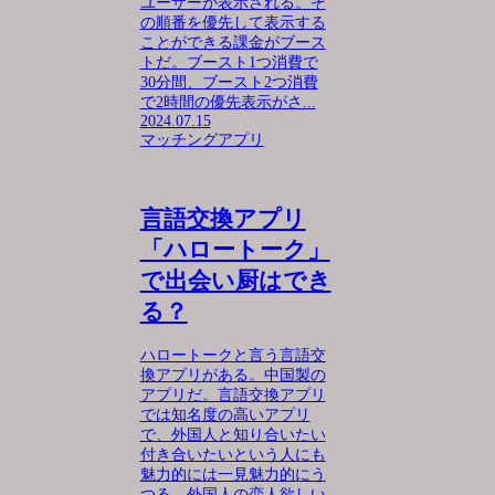
ユーザーが表示される。そ
の順番を優先して表示する
ことができる課金がブース
トだ。ブースト1つ消費で
30分間、ブースト2つ消費
で2時間の優先表示がさ...
2024.07.15
マッチングアプリ
言語交換アプリ
「ハロートーク」
で出会い厨はでき
る？
ハロートークと言う言語交
換アプリがある。中国製の
アプリだ。言語交換アプリ
では知名度の高いアプリ
で、外国人と知り合いたい
付き合いたいという人にも
魅力的には一見魅力的にう
つる。外国人の恋人欲しい