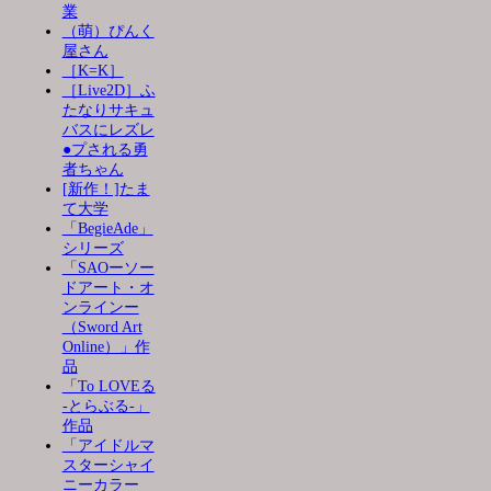
業
（萌）ぴんく
屋さん
［K=K］
［Live2D］ふ
たなりサキュ
バスにレズレ
●プされる勇
者ちゃん
[新作！]たま
て大学
「BegieAde」
シリーズ
「SAOーソー
ドアート・オ
ンラインー
（Sword Art
Online）」作
品
「To LOVEる
-とらぶる-」
作品
「アイドルマ
スターシャイ
ニーカラー