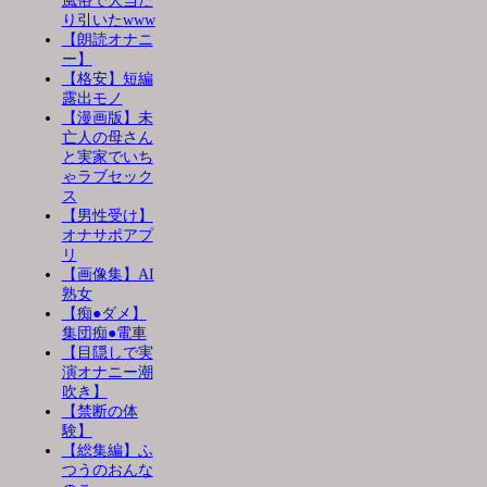
風俗で大当た
り引いたwww
【朗読オナニ
ー】
【格安】短編
露出モノ
【漫画版】未
亡人の母さん
と実家でいち
ゃラブセック
ス
【男性受け】
オナサポアプ
リ
【画像集】AI
熟女
【痴●ダメ】
集団痴●電車
【目隠しで実
演オナニー潮
吹き】
【禁断の体
験】
【総集編】ふ
つうのおんな