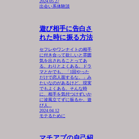
2024.05.27
出会い系体験談
遊び相手に告白さ
れた時に振る方法
セフレやワンナイトの相手
に付き合って欲しいと雰囲
気を出されることってあ
る。わりとよくある。ドラ
マとかでも、「1回やった
だけで恋人面するな。」み
たいなのがあるけど、現実
でもよくある。そんな時
に、相手を気付つけずいか
に波風立てずに振るか。遊
び人...
2024.04.12
モテるために
マチアプの自己紹