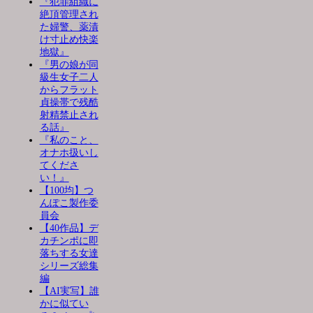
『犯罪組織に
絶頂管理され
た婦警、薬漬
け寸止め快楽
地獄』
『男の娘が同
級生女子二人
からフラット
貞操帯で残酷
射精禁止され
る話』
『私のこと、
オナホ扱いし
てくださ
い！』
【100均】つ
んぽこ製作委
員会
【40作品】デ
カチンポに即
落ちする女達
シリーズ総集
編
【AI実写】誰
かに似てい