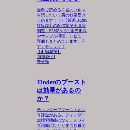
無料で読める？君のブルマ
を汚したい！男の欲望受け
止めます！！7【厳選CG205
枚収録】の配信状況を徹底
調査！FANZAでの販売形式
やサンプル視聴、レビュー
評価もまとめています。今
すぐチェック！
【d_544876】
2026.06.01
未分類
Tinderのブースト
は効果があるの
か？
ティンダーでブーストとい
う課金がある。ティンダー
は検索機能はなく、スワイ
プ画面にひとりずつ順番で