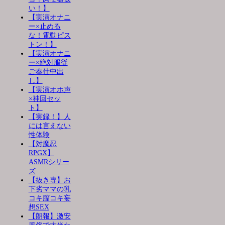
い！】
【実演オナニ
ー×止める
な！電動ピス
トン！】
【実演オナニ
ー×絶対服従
ご奉仕中出
し】
【実演オホ声
×神回セッ
ト】
【実録！】人
には言えない
性体験
【対魔忍
RPGX】
ASMRシリー
ズ
【抜き専】お
下劣ママの乳
コキ膣コキ妄
想SEX
【朗報】激安