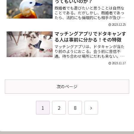
ってもいいのか？
既婚者でも遊びたいと思うことは自然な
ことである。だがしかし、既婚者であっ
たら、法的にも倫理的にも相手が及び腰
になることは明らかだ。では、既婚者で
2023.12.25
あることを言わない方がいいのか。否、
それは違う。既婚者であることを伝える
マッチングアプリでドタキャンす
メリット出会い系で既婚者...
る人は事前に分かる！その特徴
マッチングアプリは、ドタキャンが当た
り前のようにおこる。会う前に音信不
通。待ち合わせ場所にだれも来ない。そ
んなの普通だ。迷惑な話だが、このドタ
2023.11.17
キャン野郎どもは見分けることができ
る。今回は、それを伝授したい。ドタキ
ャンをする人の特徴ドタキャン...
次のページ
次
1
2
8
へ