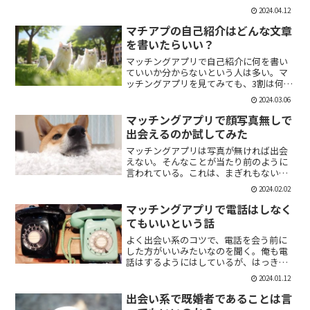
「1回やっただけで恋人面するな。」みた
2024.04.12
いなのがあるけど、現実でもよくある。
そんな時に、相手を気付つけずいかに波
マチアプの自己紹介はどんな文章
風立てずに振るか。遊び人...
を書いたらいい？
マッチングアプリで自己紹介に何を書い
ていいか分からないという人は多い。マ
ッチングアプリを見てみても、3割は何も
書いていない人がいる。なかには、何を
2024.03.06
書いていいか分かりませんー。とだけ書
いている人も。なので、今回の記事はマ
マッチングアプリで顔写真無しで
チアプのプロフィールの...
出会えるのか試してみた
マッチングアプリは写真が無ければ出会
えない。そんなことが当たり前のように
言われている。これは、まぎれもない事
実だと思う。自分が使う時に写真を載せ
2024.02.02
ていない人は無視するし、相手をするに
しても適当にあしらう。写真無しで出会
マッチングアプリで電話はしなく
えるのは、お金が発生する...
てもいいという話
よく出会い系のコツで、電話を会う前に
した方がいいみたいなのを聞く。俺も電
話はするようにはしているが、はっきり
言っちゃうと電話なんていらない。よっ
2024.01.12
ぽど話術や声に自信ある人だけすればい
いと思っている。では、その理由を語っ
出会い系で既婚者であることは言
ていこう。電話を嫌がる人...