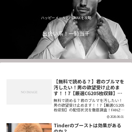
ハッピーメールとPCMAXを攻略
出会い系！一騎当千
【無料で読める？】君のブルマを
汚したい！男の欲望受け止めま
す！！7【厳選CG205枚収録】
【虚構クラブ】
無料で読める？君のブルマを汚したい！
男の欲望受け止めます！！7【厳選CG205
枚収録】の配信状況を徹底調査！FANZA
での販売形式やサンプル視聴、レビュー
2026.06.01
評価もまとめています。今すぐチェッ
ク！【d_544876】
Tinderのブーストは効果がある
のか？