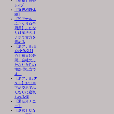
【衝撃】野外
レ○プ
【近親相姦体
験】
【逆アナル、
ふたなり百合
両用】ふたな
りは魔法のオ
ナホで貴方を
責める
【逆アナル/百
合/女体化対
応】毎日10分
間、会社のふ
たなり女性の
性処理担当で
す。
【逆アナル/逆
NTR】おほ声
下品交尾でふ
たなりに寝取
られる僕
【通話オナニ
ー】
【選択】幼な