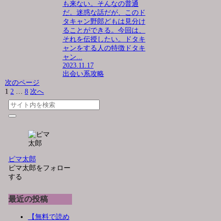
も来ない。そんなの普通
だ。迷惑な話だが、このド
タキャン野郎どもは見分け
ることができる。今回は、
それを伝授したい。ドタキ
ャンをする人の特徴ドタキ
ャン...
2023.11.17
出会い系攻略
次のページ
1
2
…
8
次へ
ピマ太郎
ピマ太郎をフォロー
する
最近の投稿
【無料で読め