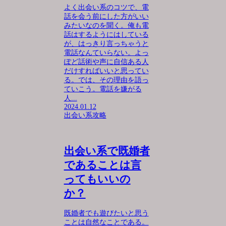
よく出会い系のコツで、電
話を会う前にした方がいい
みたいなのを聞く。俺も電
話はするようにはしている
が、はっきり言っちゃうと
電話なんていらない。よっ
ぽど話術や声に自信ある人
だけすればいいと思ってい
る。では、その理由を語っ
ていこう。電話を嫌がる
人...
2024.01.12
出会い系攻略
出会い系で既婚者
であることは言
ってもいいの
か？
既婚者でも遊びたいと思う
ことは自然なことである。