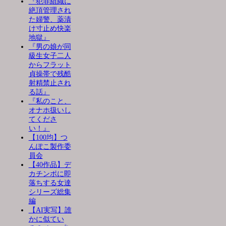
『犯罪組織に
絶頂管理され
た婦警、薬漬
け寸止め快楽
地獄』
『男の娘が同
級生女子二人
からフラット
貞操帯で残酷
射精禁止され
る話』
『私のこと、
オナホ扱いし
てくださ
い！』
【100均】つ
んぽこ製作委
員会
【40作品】デ
カチンポに即
落ちする女達
シリーズ総集
編
【AI実写】誰
かに似てい