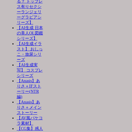
る？ トップレ
ス有りセクシ
ーランジェリ
ーグラビアシ
リーズ】
【AI生成 日本
の美人OL図鑑
シリーズ】
【AI生成イラ
スト】 おしっ
こ・放尿シリ
ーズ
【AI生成実
写】 コスプレ
シリーズ
【Anasis】あ
りさ＋IFスト
ーリー(NTR
編)
【Anasis】あ
りさ＋メイン
ストーリー
【AV風パケコ
ラ素材】
【CG集】感人