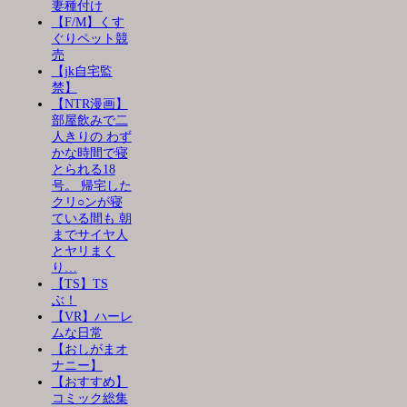
妻種付け
【F/M】くす
ぐりペット競
売
【jk自宅監
禁】
【NTR漫画】
部屋飲みで二
人きりの わず
かな時間で寝
とられる18
号。 帰宅した
クリ○ンが寝
ている間も 朝
までサイヤ人
とヤリまく
り…
【TS】TS
ぶ！
【VR】ハーレ
ムな日常
【おしがまオ
ナニー】
【おすすめ】
コミック総集