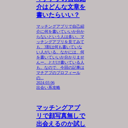
介はどんな文章を
書いたらいい？
マッチングアプリで自己紹
介に何を書いていいか分か
らないという人は多い。マ
ッチングアプリを見てみて
も、3割は何も書いていな
い人がいる。なかには、何
を書いていいか分かりませ
んー。とだけ書いている人
も。なので、今回の記事は
マチアプのプロフィール
の...
2024.03.06
出会い系攻略
マッチングアプ
リで顔写真無しで
出会えるのか試し