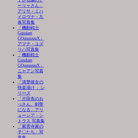
デレる隣のア
ーリャさん」
アリサ・ミハ
イロヴナ・九
条写真集
「機動戦士
Gundam
GQuuuuuuX」
アマテ・ユズ
リハ写真集
「機動戦士
Gundam
GQuuuuuuX」
ニャアン写真
集
「清楚彼女の
快楽漬け 」シ
リーズ
「片田舎のお
っさん、剣聖
になる」アリ
ューシア・シ
トラス 写真集
「紫雲寺家の
子〇たち」写
真集