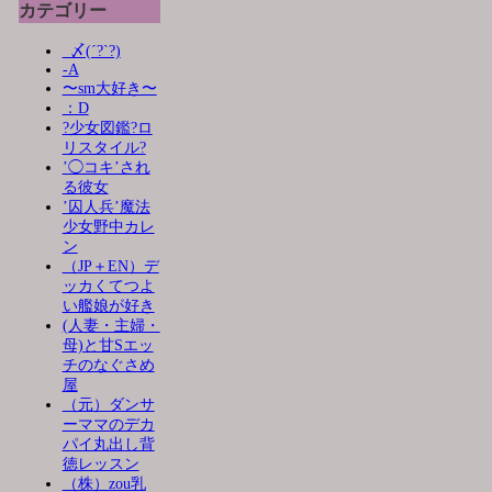
カテゴリー
_〆(´?`?)
-A
〜sm大好き〜
：D
?少女図鑑?ロ
リスタイル?
’◯コキ’され
る彼女
’囚人兵’魔法
少女野中カレ
ン
（JP＋EN）デ
ッカくてつよ
い艦娘が好き
(人妻・主婦・
母)と甘Sエッ
チのなぐさめ
屋
（元）ダンサ
ーママのデカ
パイ丸出し背
徳レッスン
（株）zou乳