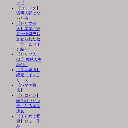
ーズ
【コミック】
透明人間にな
った俺
【セリフ付
き】悪魔に敗
北〜快楽堕ち
させられたセ
ーラーヒロイ
ン編〜
【セリフ入
CG】肉感人妻
種付け
【ヌキ専用】
絶景トイレシ
リーズ
【ハマダ商
店】
【ヒロピン】
敵と戦いピン
チになる魔法
少女
【まとめて収
録】セット作
品