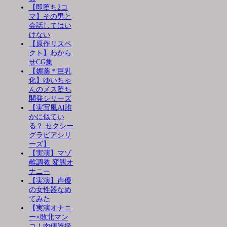
【即堕ち2コ
マ】その男と
会話してはい
けない
【原作リスペ
クト】わから
せCG集
【媚薬＊巨乳
化】ゆいちゃ
んのメス堕ち
開発シリーズ
【実写風AI誰
かに似てい
る？ セクシー
グラビアシリ
ーズ】
【実演】マゾ
雌調教 変態オ
ナニー
【実演】声優
の女性器なめ
てみた
【実演オナニ
ー×敗北マン
コ！肉便器扱