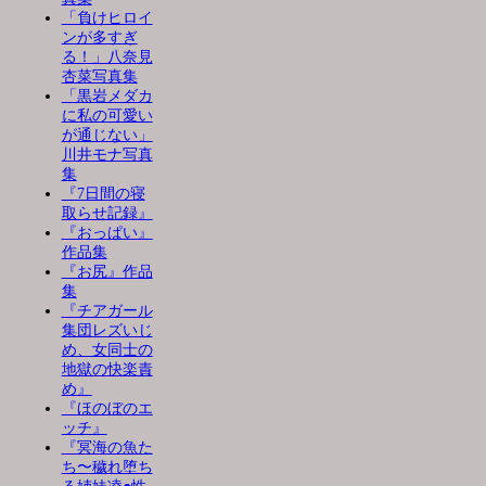
「負けヒロイ
ンが多すぎ
る！」八奈見
杏菜写真集
「黒岩メダカ
に私の可愛い
が通じない」
川井モナ写真
集
『7日間の寝
取らせ記録』
『おっぱい』
作品集
『お尻』作品
集
『チアガール
集団レズいじ
め、女同士の
地獄の快楽責
め』
『ほのぼのエ
ッチ』
『冥海の魚た
ち〜穢れ堕ち