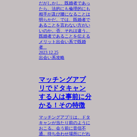
だがしかし、既婚者であっ
たら、法的にも倫理的にも
相手が及び腰になることは
明らかだ。では、既婚者で
あることを言わない方がい
いのか。否、それは違う。
既婚者であることを伝える
メリット出会い系で既婚
者...
2023.12.25
出会い系攻略
マッチングアプ
リでドタキャン
する人は事前に分
かる！その特徴
マッチングアプリは、ドタ
キャンが当たり前のように
おこる。会う前に音信不
通。待ち合わせ場所にだれ