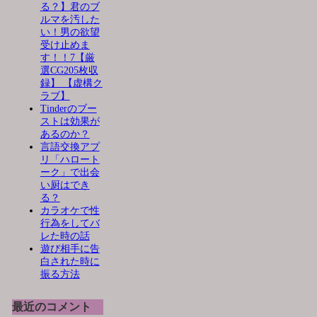
る？】君のブ
ルマを汚した
い！男の欲望
受け止めま
す！！7【厳
選CG205枚収
録】 【虚構ク
ラブ】
Tinderのブー
ストは効果が
あるのか？
言語交換アプ
リ「ハロート
ーク」で出会
い厨はでき
る？
カラオケで性
行為をしてバ
レた時の話
遊び相手に告
白された時に
振る方法
最近のコメント