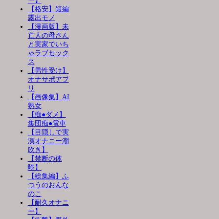
ー】
【格安】短編
露出モノ
【漫画版】未
亡人の母さん
と実家でいち
ゃラブセック
ス
【男性受け】
オナサポアプ
リ
【画像集】AI
熟女
【痴●ダメ】
集団痴●電車
【目隠しで実
演オナニー潮
吹き】
【禁断の体
験】
【総集編】ふ
つうのおんな
のこ
【耐久オナニ
ー】