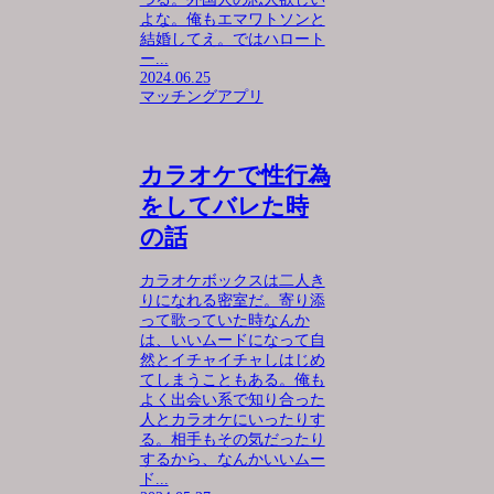
よな。俺もエマワトソンと
結婚してえ。ではハロート
ー...
2024.06.25
マッチングアプリ
カラオケで性行為
をしてバレた時
の話
カラオケボックスは二人き
りになれる密室だ。寄り添
って歌っていた時なんか
は、いいムードになって自
然とイチャイチャしはじめ
てしまうこともある。俺も
よく出会い系で知り合った
人とカラオケにいったりす
る。相手もその気だったり
するから、なんかいいムー
ド...