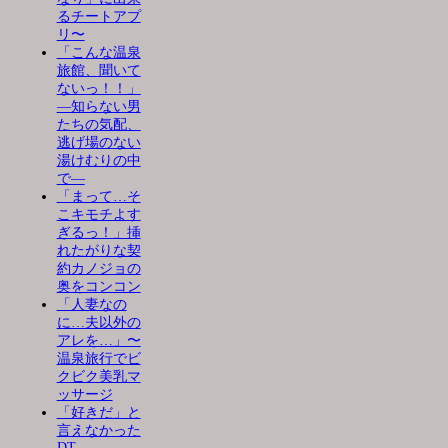
るチートアプ
リ〜
「こんな温泉
旅館、聞いて
ないっ！！」
―知らない男
たちの気配、
逃げ場のない
湯けむりの中
で―
「まって…そ
こキモチよす
ぎるっ！」挿
れたがりな契
約カノジョの
奥をコンコン
「人妻なの
に…夫以外の
アレを…」〜
温泉旅行でビ
クビク美乳マ
ッサージ
「好きだ」と
言えなかった
DT