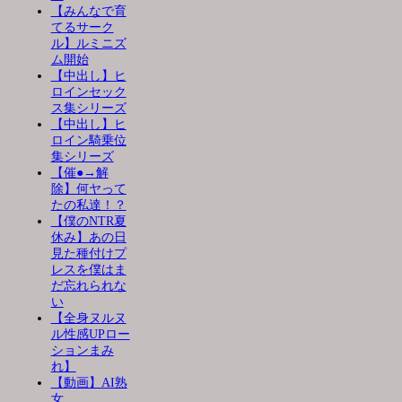
【みんなで育
てるサーク
ル】ルミニズ
ム開始
【中出し】ヒ
ロインセック
ス集シリーズ
【中出し】ヒ
ロイン騎乗位
集シリーズ
【催●→解
除】何ヤって
たの私達！？
【僕のNTR夏
休み】あの日
見た種付けプ
レスを僕はま
だ忘れられな
い
【全身ヌルヌ
ル性感UPロー
ションまみ
れ】
【動画】AI熟
女