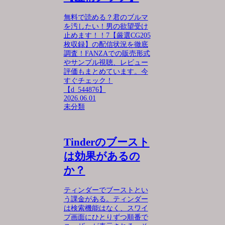
無料で読める？君のブルマ
を汚したい！男の欲望受け
止めます！！7【厳選CG205
枚収録】の配信状況を徹底
調査！FANZAでの販売形式
やサンプル視聴、レビュー
評価もまとめています。今
すぐチェック！
【d_544876】
2026.06.01
未分類
Tinderのブースト
は効果があるの
か？
ティンダーでブーストとい
う課金がある。ティンダー
は検索機能はなく、スワイ
プ画面にひとりずつ順番で