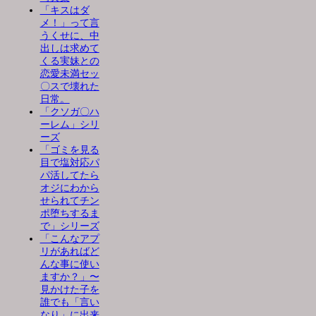
「キスはダ
メ！」って言
うくせに、中
出しは求めて
くる実妹との
恋愛未満セッ
〇スで壊れた
日常。
「クソガ〇ハ
ーレム」シリ
ーズ
「ゴミを見る
目で塩対応パ
パ活してたら
オジにわから
せられてチン
ポ堕ちするま
で」シリーズ
「こんなアプ
リがあればど
んな事に使い
ますか？」〜
見かけた子を
誰でも「言い
なり」に出来