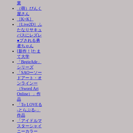
業
（萌）ぴんく
屋さん
［K=K］
［Live2D］ふ
たなりサキュ
バスにレズレ
●プされる勇
者ちゃん
[新作！]たま
て大学
「BegieAde」
シリーズ
「SAOーソー
ドアート・オ
ンラインー
（Sword Art
Online）」作
品
「To LOVEる
-とらぶる-」
作品
「アイドルマ
スターシャイ
ニーカラー