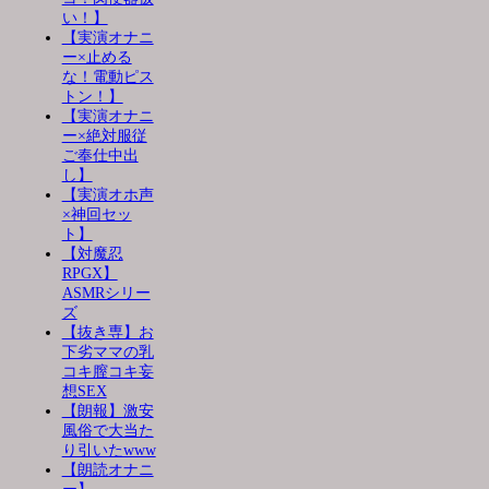
い！】
【実演オナニ
ー×止める
な！電動ピス
トン！】
【実演オナニ
ー×絶対服従
ご奉仕中出
し】
【実演オホ声
×神回セッ
ト】
【対魔忍
RPGX】
ASMRシリー
ズ
【抜き専】お
下劣ママの乳
コキ膣コキ妄
想SEX
【朗報】激安
風俗で大当た
り引いたwww
【朗読オナニ