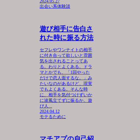
2024.05.27
出会い系体験談
遊び相手に告白さ
れた時に振る方法
セフレやワンナイトの相手
に付き合って欲しいと雰囲
気を出されることってあ
る。わりとよくある。ドラ
マとかでも、「1回やった
だけで恋人面するな。」み
たいなのがあるけど、現実
でもよくある。そんな時
に、相手を気付つけずいか
に波風立てずに振るか。遊
び人...
2024.04.12
モテるために
マチアプの自己紹