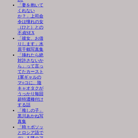
「妻を抱いて
くれない
か？」上司命
令は憧れの女
（ひと）との
不貞SEX
「彼女、お借
りします」水
原千鶴写真集
「挿れたら絶
対許さないか
ら」って言っ
てたカースト
1軍ギャルの
マ○コに、陰
キャオタクが
うっかり毎回
超特濃種付け
する話
「推しの子」
黒川あかね写
真集
「時々ボソッ
とロシア語で