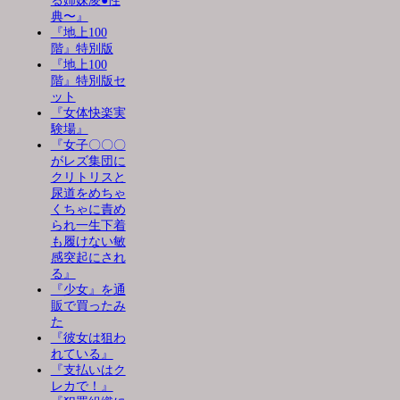
る姉妹凌●性
典〜』
『地上100
階』特別版
『地上100
階』特別版セ
ット
『女体快楽実
験場』
『女子〇〇〇
がレズ集団に
クリトリスと
尿道をめちゃ
くちゃに責め
られ一生下着
も履けない敏
感突起にされ
る』
『少女』を通
販で買ったみ
た
『彼女は狙わ
れている』
『支払いはク
レカで！』