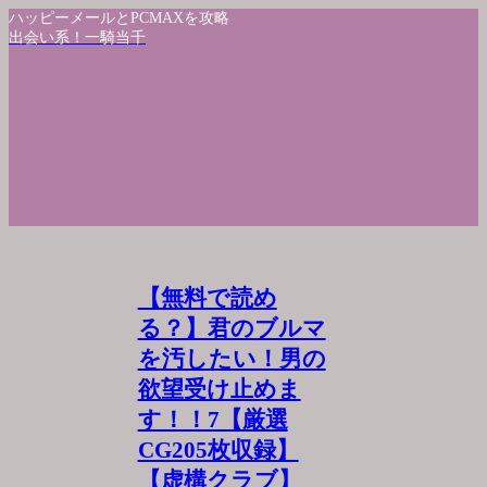
ハッピーメールとPCMAXを攻略
出会い系！一騎当千
【無料で読め
る？】君のブルマ
を汚したい！男の
欲望受け止めま
す！！7【厳選
CG205枚収録】
【虚構クラブ】