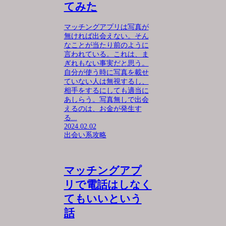
てみた
マッチングアプリは写真が
無ければ出会えない。そん
なことが当たり前のように
言われている。これは、ま
ぎれもない事実だと思う。
自分が使う時に写真を載せ
ていない人は無視するし、
相手をするにしても適当に
あしらう。写真無しで出会
えるのは、お金が発生す
る...
2024.02.02
出会い系攻略
マッチングアプ
リで電話はしなく
てもいいという
話