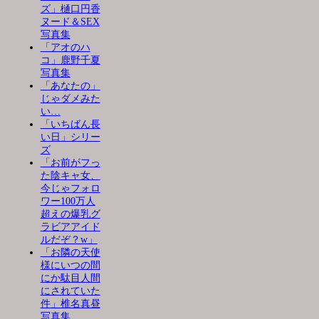
ズ」樋口円香
ヌード＆SEX
写真集
「アオのハ
コ」鹿野千夏
写真集
「あなたの」
じゃダメみた
い…
「いちばん長
い日」シリー
ズ
「お前がフっ
た陰キャ女、
今じゃフォロ
ワー100万人
超えの爆乳グ
ラビアアイド
ルだぞ？w」
「お隣の天使
様にいつの間
にか駄目人間
にされていた
件」椎名真昼
写真集