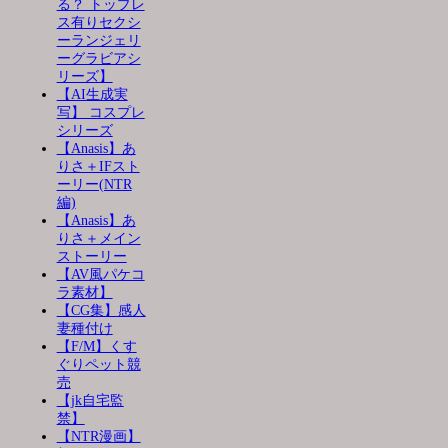
る？ トップレ
ス有りセクシ
ーランジェリ
ーグラビアシ
リーズ】
【AI生成実
写】 コスプレ
シリーズ
【Anasis】あ
りさ＋IFスト
ーリー(NTR
編)
【Anasis】あ
りさ＋メイン
ストーリー
【AV風パケコ
ラ素材】
【CG集】感人
妻種付け
【F/M】くす
ぐりペット競
売
【jk自宅監
禁】
【NTR漫画】