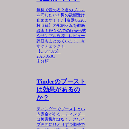
無料で読める？君のブルマ
を汚したい！男の欲望受け
止めます！！7【厳選CG205
枚収録】の配信状況を徹底
調査！FANZAでの販売形式
やサンプル視聴、レビュー
評価もまとめています。今
すぐチェック！
【d_544876】
2026.06.01
未分類
Tinderのブースト
は効果があるの
か？
ティンダーでブーストとい
う課金がある。ティンダー
は検索機能はなく、スワイ
プ画面にひとりずつ順番で