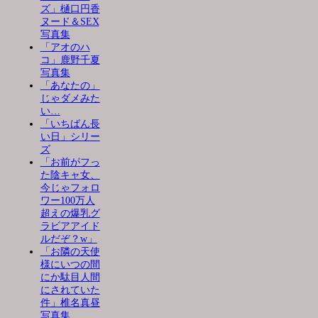
ズ」樋口円香
ヌード＆SEX
写真集
「アオのハ
コ」鹿野千夏
写真集
「あなたの」
じゃダメみた
い…
「いちばん長
い日」シリー
ズ
「お前がフっ
た陰キャ女、
今じゃフォロ
ワー100万人
超えの爆乳グ
ラビアアイド
ルだぞ？w」
「お隣の天使
様にいつの間
にか駄目人間
にされていた
件」椎名真昼
写真集