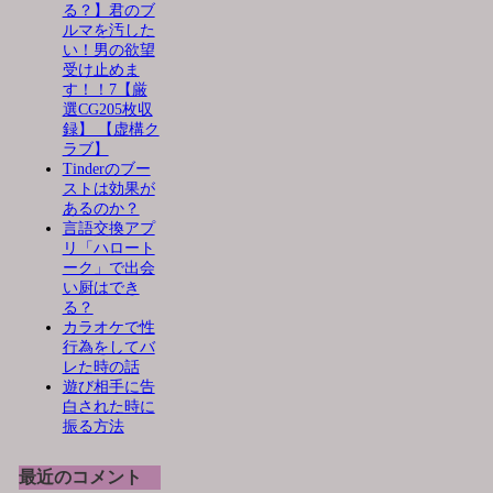
る？】君のブ
ルマを汚した
い！男の欲望
受け止めま
す！！7【厳
選CG205枚収
録】 【虚構ク
ラブ】
Tinderのブー
ストは効果が
あるのか？
言語交換アプ
リ「ハロート
ーク」で出会
い厨はでき
る？
カラオケで性
行為をしてバ
レた時の話
遊び相手に告
白された時に
振る方法
最近のコメント