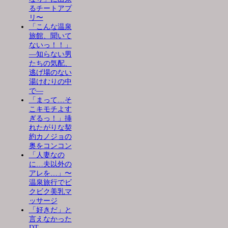
るチートアプ
リ〜
「こんな温泉
旅館、聞いて
ないっ！！」
―知らない男
たちの気配、
逃げ場のない
湯けむりの中
で―
「まって…そ
こキモチよす
ぎるっ！」挿
れたがりな契
約カノジョの
奥をコンコン
「人妻なの
に…夫以外の
アレを…」〜
温泉旅行でビ
クビク美乳マ
ッサージ
「好きだ」と
言えなかった
DT