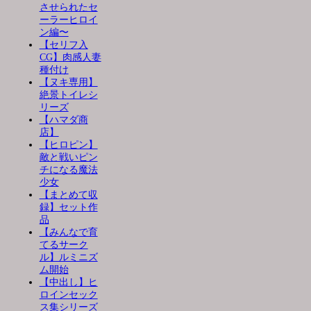
させられたセ
ーラーヒロイ
ン編〜
【セリフ入
CG】肉感人妻
種付け
【ヌキ専用】
絶景トイレシ
リーズ
【ハマダ商
店】
【ヒロピン】
敵と戦いピン
チになる魔法
少女
【まとめて収
録】セット作
品
【みんなで育
てるサーク
ル】ルミニズ
ム開始
【中出し】ヒ
ロインセック
ス集シリーズ