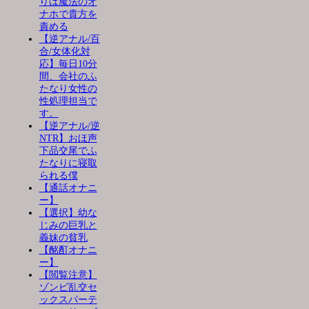
りは魔法のオ
ナホで貴方を
責める
【逆アナル/百
合/女体化対
応】毎日10分
間、会社のふ
たなり女性の
性処理担当で
す。
【逆アナル/逆
NTR】おほ声
下品交尾でふ
たなりに寝取
られる僕
【通話オナニ
ー】
【選択】幼な
じみの巨乳と
義妹の貧乳
【酩酊オナニ
ー】
【閲覧注意】
ゾンビ乱交セ
ックスパーテ