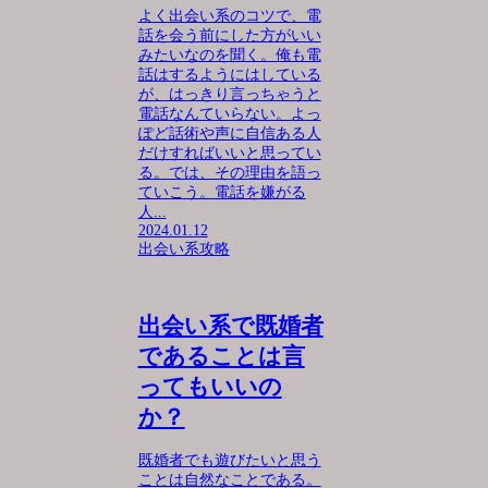
よく出会い系のコツで、電
話を会う前にした方がいい
みたいなのを聞く。俺も電
話はするようにはしている
が、はっきり言っちゃうと
電話なんていらない。よっ
ぽど話術や声に自信ある人
だけすればいいと思ってい
る。では、その理由を語っ
ていこう。電話を嫌がる
人...
2024.01.12
出会い系攻略
出会い系で既婚者
であることは言
ってもいいの
か？
既婚者でも遊びたいと思う
ことは自然なことである。