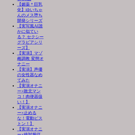
【媚薬＊巨乳
化】ゆいちゃ
んのメス堕ち
開発シリーズ
【実写風AI誰
かに似てい
る？ セクシー
グラビアシリ
ーズ】
【実演】マゾ
雌調教 変態オ
ナニー
【実演】声優
の女性器なめ
てみた
【実演オナニ
ー×敗北マン
コ！肉便器扱
い！】
【実演オナニ
ー×止める
な！電動ピス
トン！】
【実演オナニ
ー×絶対服従