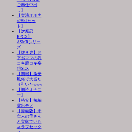
ご奉仕中出
し】
【実演オホ声
×神回セッ
ト】
【対魔忍
RPGX】
ASMRシリー
ズ
【抜き専】お
下劣ママの乳
コキ膣コキ妄
想SEX
【朗報】激安
風俗で大当た
り引いたwww
【朗読オナニ
ー】
【格安】短編
露出モノ
【漫画版】未
亡人の母さん
と実家でいち
ゃラブセック