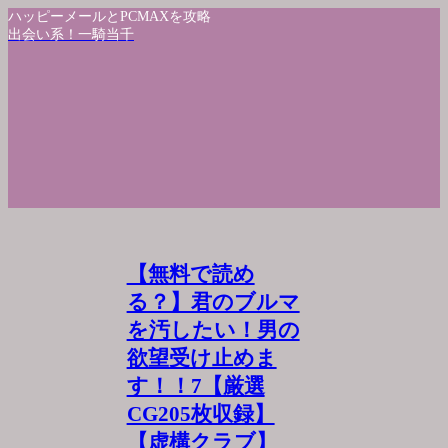
ハッピーメールとPCMAXを攻略
出会い系！一騎当千
【無料で読め
る？】君のブルマ
を汚したい！男の
欲望受け止めま
す！！7【厳選
CG205枚収録】
【虚構クラブ】