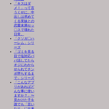
「キスはダ
メ！」って言
うくせに、中
出しは求めて
くる実妹との
恋愛未満セッ
〇スで壊れた
日常。
「クソガ〇ハ
ーレム」シリ
ーズ
「ゴミを見る
目で塩対応パ
パ活してたら
オジにわから
せられてチン
ポ堕ちするま
で」シリーズ
「こんなアプ
リがあればど
んな事に使い
ますか？」〜
見かけた子を
誰でも「言い
なり」に出来