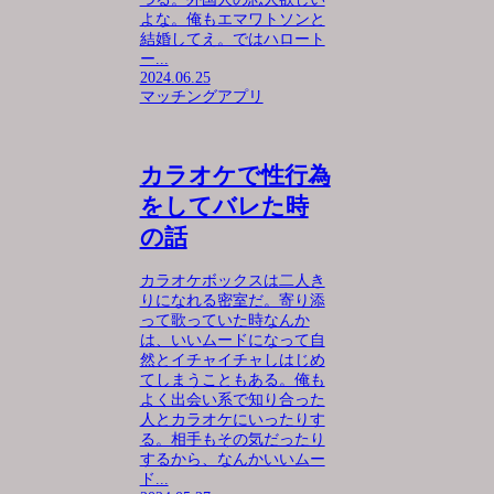
よな。俺もエマワトソンと
結婚してえ。ではハロート
ー...
2024.06.25
マッチングアプリ
カラオケで性行為
をしてバレた時
の話
カラオケボックスは二人き
りになれる密室だ。寄り添
って歌っていた時なんか
は、いいムードになって自
然とイチャイチャしはじめ
てしまうこともある。俺も
よく出会い系で知り合った
人とカラオケにいったりす
る。相手もその気だったり
するから、なんかいいムー
ド...