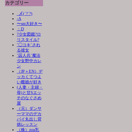
カテゴリー
_〆(´?`?)
-A
〜sm大好き〜
：D
?少女図鑑?ロ
リスタイル?
’◯コキ’され
る彼女
’囚人兵’魔法
少女野中カレ
ン
（JP＋EN）デ
ッカくてつよ
い艦娘が好き
(人妻・主婦・
母)と甘Sエッ
チのなぐさめ
屋
（元）ダンサ
ーママのデカ
パイ丸出し背
徳レッスン
（株）zou乳