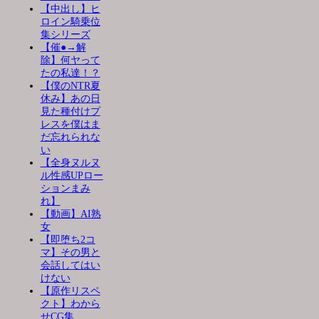
【中出し】ヒ
ロイン騎乗位
集シリーズ
【催●→解
除】何ヤって
たの私達！？
【僕のNTR夏
休み】あの日
見た種付けプ
レスを僕はま
だ忘れられな
い
【全身ヌルヌ
ル性感UPロー
ションまみ
れ】
【動画】AI熟
女
【即堕ち2コ
マ】その男と
会話してはい
けない
【原作リスペ
クト】わから
せCG集