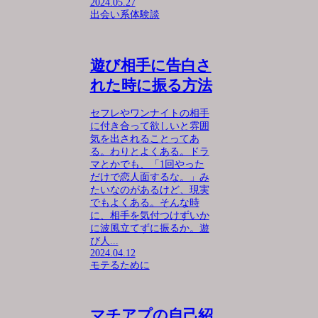
2024.05.27
出会い系体験談
遊び相手に告白さ
れた時に振る方法
セフレやワンナイトの相手
に付き合って欲しいと雰囲
気を出されることってあ
る。わりとよくある。ドラ
マとかでも、「1回やった
だけで恋人面するな。」み
たいなのがあるけど、現実
でもよくある。そんな時
に、相手を気付つけずいか
に波風立てずに振るか。遊
び人...
2024.04.12
モテるために
マチアプの自己紹