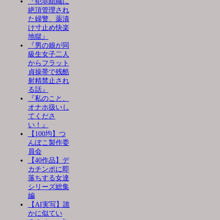
『犯罪組織に
絶頂管理され
た婦警、薬漬
け寸止め快楽
地獄』
『男の娘が同
級生女子二人
からフラット
貞操帯で残酷
射精禁止され
る話』
『私のこと、
オナホ扱いし
てくださ
い！』
【100均】つ
んぽこ製作委
員会
【40作品】デ
カチンポに即
落ちする女達
シリーズ総集
編
【AI実写】誰
かに似てい