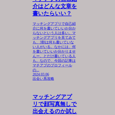
介はどんな文章を
書いたらいい？
マッチングアプリで自己紹
介に何を書いていいか分か
らないという人は多い。マ
ッチングアプリを見てみて
も、3割は何も書いていな
い人がいる。なかには、何
を書いていいか分かりませ
んー。とだけ書いている人
も。なので、今回の記事は
マチアプのプロフィール
の...
2024.03.06
出会い系攻略
マッチングアプ
リで顔写真無しで
出会えるのか試し