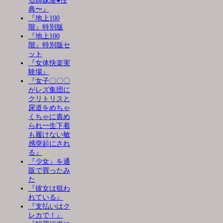
る姉妹凌●性
典〜』
『地上100
階』特別版
『地上100
階』特別版セ
ット
『女体快楽実
験場』
『女子〇〇〇
がレズ集団に
クリトリスと
尿道をめちゃ
くちゃに責め
られ一生下着
も履けない敏
感突起にされ
る』
『少女』を通
販で買ったみ
た
『彼女は狙わ
れている』
『支払いはク
レカで！』