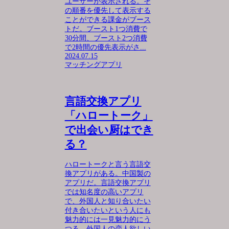
ユーザーが表示される。そ
の順番を優先して表示する
ことができる課金がブース
トだ。ブースト1つ消費で
30分間、ブースト2つ消費
で2時間の優先表示がさ...
2024.07.15
マッチングアプリ
言語交換アプリ
「ハロートーク」
で出会い厨はでき
る？
ハロートークと言う言語交
換アプリがある。中国製の
アプリだ。言語交換アプリ
では知名度の高いアプリ
で、外国人と知り合いたい
付き合いたいという人にも
魅力的には一見魅力的にう
つる。外国人の恋人欲しい