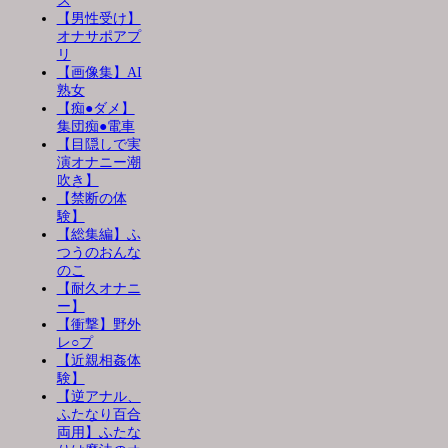
ス
【男性受け】
オナサポアプ
リ
【画像集】AI
熟女
【痴●ダメ】
集団痴●電車
【目隠しで実
演オナニー潮
吹き】
【禁断の体
験】
【総集編】ふ
つうのおんな
のこ
【耐久オナニ
ー】
【衝撃】野外
レ○プ
【近親相姦体
験】
【逆アナル、
ふたなり百合
両用】ふたな