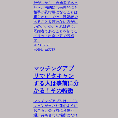
だがしかし、既婚者であっ
たら、法的にも倫理的にも
相手が及び腰になることは
明らかだ。では、既婚者で
あることを言わない方がい
いのか。否、それは違う。
既婚者であることを伝える
メリット出会い系で既婚
者...
2023.12.25
出会い系攻略
マッチングアプ
リでドタキャン
する人は事前に分
かる！その特徴
マッチングアプリは、ドタ
キャンが当たり前のように
おこる。会う前に音信不
通。待ち合わせ場所にだれ