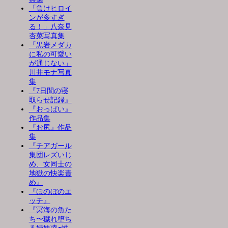
「負けヒロイ
ンが多すぎ
る！」八奈見
杏菜写真集
「黒岩メダカ
に私の可愛い
が通じない」
川井モナ写真
集
『7日間の寝
取らせ記録』
『おっぱい』
作品集
『お尻』作品
集
『チアガール
集団レズいじ
め、女同士の
地獄の快楽責
め』
『ほのぼのエ
ッチ』
『冥海の魚た
ち〜穢れ堕ち