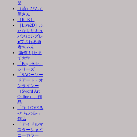
業
（萌）ぴんく
屋さん
［K=K］
［Live2D］ふ
たなりサキュ
バスにレズレ
●プされる勇
者ちゃん
[新作！]たま
て大学
「BegieAde」
シリーズ
「SAOーソー
ドアート・オ
ンラインー
（Sword Art
Online）」作
品
「To LOVEる
-とらぶる-」
作品
「アイドルマ
スターシャイ
ニーカラー