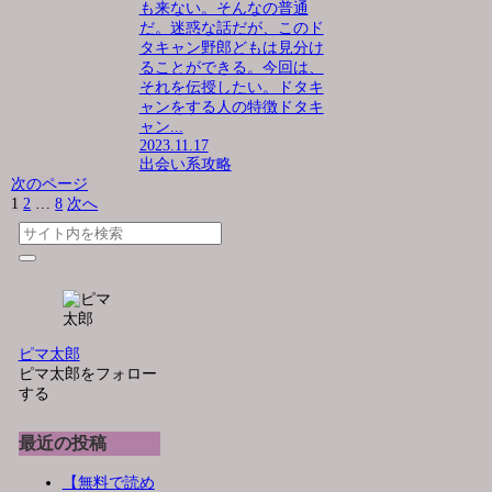
も来ない。そんなの普通
だ。迷惑な話だが、このド
タキャン野郎どもは見分け
ることができる。今回は、
それを伝授したい。ドタキ
ャンをする人の特徴ドタキ
ャン...
2023.11.17
出会い系攻略
次のページ
1
2
…
8
次へ
ピマ太郎
ピマ太郎をフォロー
する
最近の投稿
【無料で読め