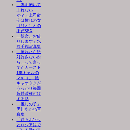
「妻を抱いて
くれない
か？」上司命
令は憧れの女
（ひと）との
不貞SEX
「彼女、お借
りします」水
原千鶴写真集
「挿れたら絶
対許さないか
ら」って言っ
てたカースト
1軍ギャルの
マ○コに、陰
キャオタクが
うっかり毎回
超特濃種付け
する話
「推しの子」
黒川あかね写
真集
「時々ボソッ
とロシア語で