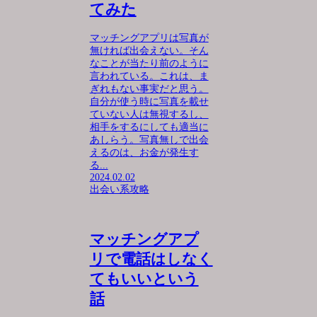
てみた
マッチングアプリは写真が
無ければ出会えない。そん
なことが当たり前のように
言われている。これは、ま
ぎれもない事実だと思う。
自分が使う時に写真を載せ
ていない人は無視するし、
相手をするにしても適当に
あしらう。写真無しで出会
えるのは、お金が発生す
る...
2024.02.02
出会い系攻略
マッチングアプ
リで電話はしなく
てもいいという
話