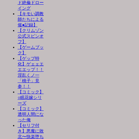
ド絶倫ドロー
イング
【キモい調教
師たちによる
催●記録】
【クリムゾン
公式スピンオ
フ】
【ゲームブッ
ク】
【ゲップ特
化】ゲェェエ
エエップ！！
淫乱くノ一
「桃子」見
参！！
【コミック】
○眠花嫁シリ
ーズ
【コミック】
透明人間にな
った俺
【セリフ付
き】悪魔に敗
北〜快楽堕ち