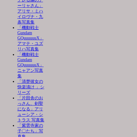
デレる隣のア
ーリャさん」
アリサ・ミハ
イロヴナ・九
条写真集
「機動戦士
Gundam
GQuuuuuuX」
アマテ・ユズ
リハ写真集
「機動戦士
Gundam
GQuuuuuuX」
ニャアン写真
集
「清楚彼女の
快楽漬け 」シ
リーズ
「片田舎のお
っさん、剣聖
になる」アリ
ューシア・シ
トラス 写真集
「紫雲寺家の
子〇たち」写
真集