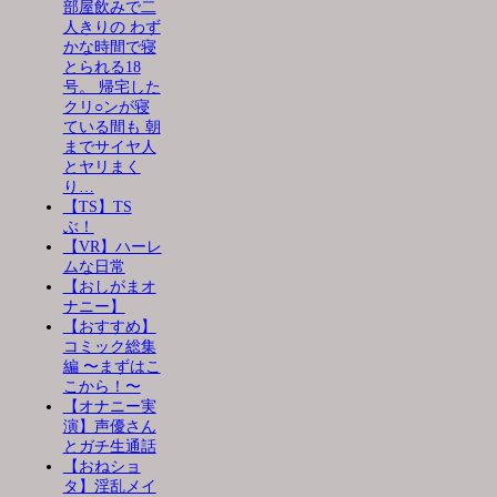
部屋飲みで二
人きりの わず
かな時間で寝
とられる18
号。 帰宅した
クリ○ンが寝
ている間も 朝
までサイヤ人
とヤリまく
り…
【TS】TS
ぶ！
【VR】ハーレ
ムな日常
【おしがまオ
ナニー】
【おすすめ】
コミック総集
編 〜まずはこ
こから！〜
【オナニー実
演】声優さん
とガチ生通話
【おねショ
タ】淫乱メイ