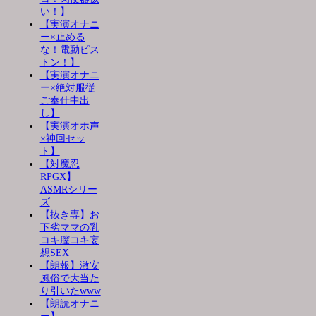
い！】
【実演オナニ
ー×止める
な！電動ピス
トン！】
【実演オナニ
ー×絶対服従
ご奉仕中出
し】
【実演オホ声
×神回セッ
ト】
【対魔忍
RPGX】
ASMRシリー
ズ
【抜き専】お
下劣ママの乳
コキ膣コキ妄
想SEX
【朗報】激安
風俗で大当た
り引いたwww
【朗読オナニ