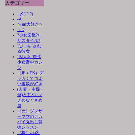
カテゴリー
_〆(´?`?)
-A
〜sm大好き〜
：D
?少女図鑑?ロ
リスタイル?
’◯コキ’され
る彼女
’囚人兵’魔法
少女野中カレ
ン
（JP＋EN）デ
ッカくてつよ
い艦娘が好き
(人妻・主婦・
母)と甘Sエッ
チのなぐさめ
屋
（元）ダンサ
ーママのデカ
パイ丸出し背
徳レッスン
（株）zou乳