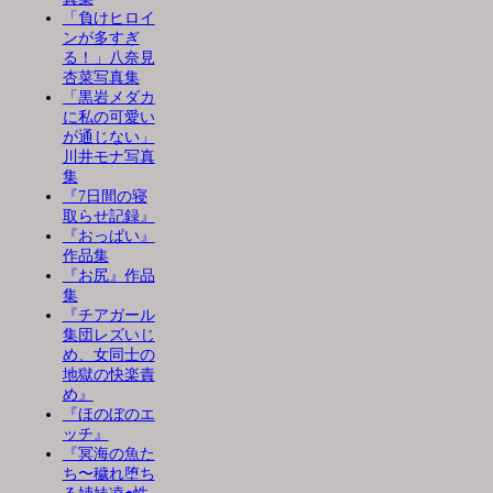
「負けヒロイ
ンが多すぎ
る！」八奈見
杏菜写真集
「黒岩メダカ
に私の可愛い
が通じない」
川井モナ写真
集
『7日間の寝
取らせ記録』
『おっぱい』
作品集
『お尻』作品
集
『チアガール
集団レズいじ
め、女同士の
地獄の快楽責
め』
『ほのぼのエ
ッチ』
『冥海の魚た
ち〜穢れ堕ち