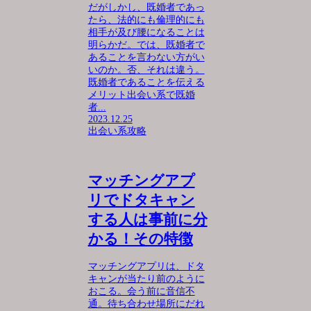
だがしかし、既婚者であっ
たら、法的にも倫理的にも
相手が及び腰になることは
明らかだ。では、既婚者で
あることを言わない方がい
いのか。否、それは違う。
既婚者であることを伝える
メリット出会い系で既婚
者...
2023.12.25
出会い系攻略
マッチングアプ
リでドタキャン
する人は事前に分
かる！その特徴
マッチングアプリは、ドタ
キャンが当たり前のように
おこる。会う前に音信不
通。待ち合わせ場所にだれ