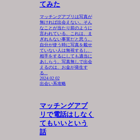
てみた
マッチングアプリは写真が
無ければ出会えない。そん
なことが当たり前のように
言われている。これは、ま
ぎれもない事実だと思う。
自分が使う時に写真を載せ
ていない人は無視するし、
相手をするにしても適当に
あしらう。写真無しで出会
えるのは、お金が発生す
る...
2024.02.02
出会い系攻略
マッチングアプ
リで電話はしなく
てもいいという
話