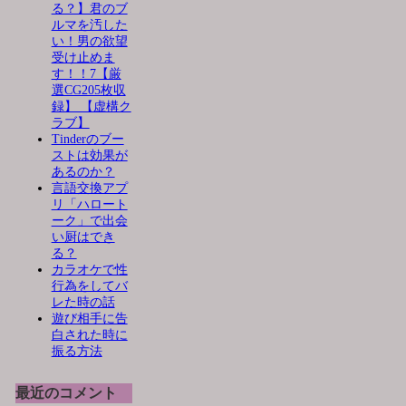
る？】君のブ
ルマを汚した
い！男の欲望
受け止めま
す！！7【厳
選CG205枚収
録】 【虚構ク
ラブ】
Tinderのブー
ストは効果が
あるのか？
言語交換アプ
リ「ハロート
ーク」で出会
い厨はでき
る？
カラオケで性
行為をしてバ
レた時の話
遊び相手に告
白された時に
振る方法
最近のコメント