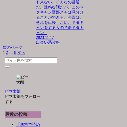
も来ない。そんなの普通
だ。迷惑な話だが、このド
タキャン野郎どもは見分け
ることができる。今回は、
それを伝授したい。ドタキ
ャンをする人の特徴ドタキ
ャン...
2023.11.17
出会い系攻略
次のページ
1
2
…
8
次へ
ピマ太郎
ピマ太郎をフォロー
する
最近の投稿
【無料で読め