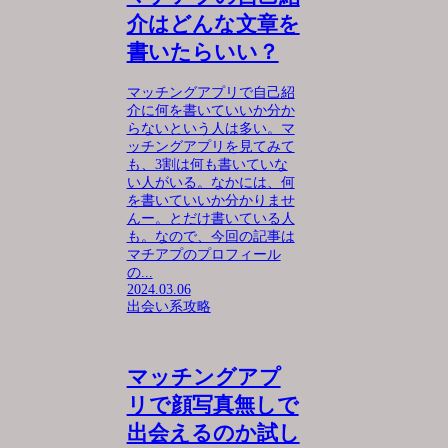
介はどんな文章を
書いたらいい？
マッチングアプリで自己紹
介に何を書いていいか分か
らないという人は多い。マ
ッチングアプリを見てみて
も、3割は何も書いていな
い人がいる。なかには、何
を書いていいか分かりませ
んー。とだけ書いている人
も。なので、今回の記事は
マチアプのプロフィール
の...
2024.03.06
出会い系攻略
マッチングアプ
リで顔写真無しで
出会えるのか試し