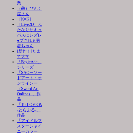
業
（萌）ぴんく
屋さん
［K=K］
［Live2D］ふ
たなりサキュ
バスにレズレ
●プされる勇
者ちゃん
[新作！]たま
て大学
「BegieAde」
シリーズ
「SAOーソー
ドアート・オ
ンラインー
（Sword Art
Online）」作
品
「To LOVEる
-とらぶる-」
作品
「アイドルマ
スターシャイ
ニーカラー