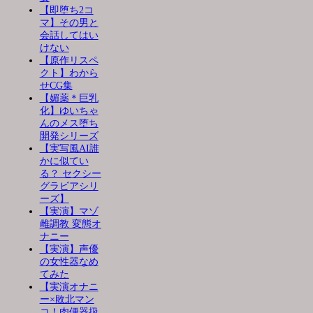
【即堕ち2コ
マ】その男と
会話してはい
けない
【原作リスペ
クト】わから
せCG集
【媚薬＊巨乳
化】ゆいちゃ
んのメス堕ち
開発シリーズ
【実写風AI誰
かに似てい
る？ セクシー
グラビアシリ
ーズ】
【実演】マゾ
雌調教 変態オ
ナニー
【実演】声優
の女性器なめ
てみた
【実演オナニ
ー×敗北マン
コ！肉便器扱