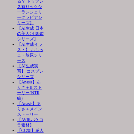
る？ トップレ
ス有りセクシ
ーランジェリ
ーグラビアシ
リーズ】
【AI生成 日本
の美人OL図鑑
シリーズ】
【AI生成イラ
スト】 おしっ
こ・放尿シリ
ーズ
【AI生成実
写】 コスプレ
シリーズ
【Anasis】あ
りさ＋IFスト
ーリー(NTR
編)
【Anasis】あ
りさ＋メイン
ストーリー
【AV風パケコ
ラ素材】
【CG集】感人