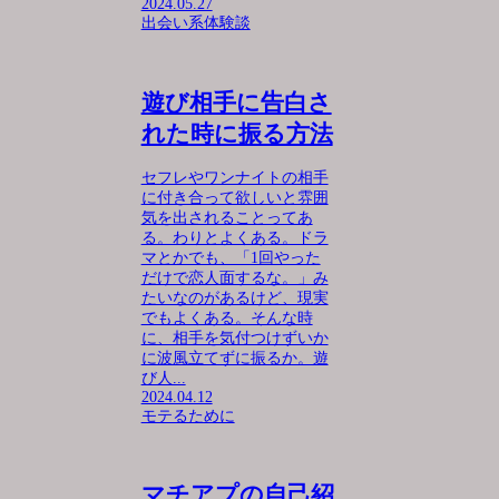
2024.05.27
出会い系体験談
遊び相手に告白さ
れた時に振る方法
セフレやワンナイトの相手
に付き合って欲しいと雰囲
気を出されることってあ
る。わりとよくある。ドラ
マとかでも、「1回やった
だけで恋人面するな。」み
たいなのがあるけど、現実
でもよくある。そんな時
に、相手を気付つけずいか
に波風立てずに振るか。遊
び人...
2024.04.12
モテるために
マチアプの自己紹