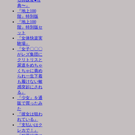
る姉妹凌●性
典〜』
『地上100
階』特別版
『地上100
階』特別版セ
ット
『女体快楽実
験場』
『女子〇〇〇
がレズ集団に
クリトリスと
尿道をめちゃ
くちゃに責め
られ一生下着
も履けない敏
感突起にされ
る』
『少女』を通
販で買ったみ
た
『彼女は狙わ
れている』
『支払いはク
レカで！』