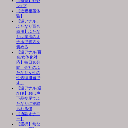
【衝撃】野外
レ○プ
【近親相姦体
験】
【逆アナル、
ふたなり百合
両用】ふたな
りは魔法のオ
ナホで貴方を
責める
【逆アナル/百
合/女体化対
応】毎日10分
間、会社のふ
たなり女性の
性処理担当で
す。
【逆アナル/逆
NTR】おほ声
下品交尾でふ
たなりに寝取
られる僕
【通話オナニ
ー】
【選択】幼な