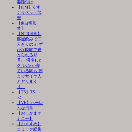
妻種付け
【F/M】くす
ぐりペット競
売
【jk自宅監
禁】
【NTR漫画】
部屋飲みで二
人きりの わず
かな時間で寝
とられる18
号。 帰宅した
クリ○ンが寝
ている間も 朝
までサイヤ人
とヤリまく
り…
【TS】TS
ぶ！
【VR】ハーレ
ムな日常
【おしがまオ
ナニー】
【おすすめ】
コミック総集