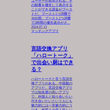
ユーザーが表示される。そ
の順番を優先して表示する
ことができる課金がブース
トだ。ブースト1つ消費で
30分間、ブースト2つ消費
で2時間の優先表示がさ...
2024.07.15
マッチングアプリ
言語交換アプリ
「ハロートーク」
で出会い厨はでき
る？
ハロートークと言う言語交
換アプリがある。中国製の
アプリだ。言語交換アプリ
では知名度の高いアプリ
で、外国人と知り合いたい
付き合いたいという人にも
魅力的には一見魅力的にう
つる。外国人の恋人欲しい