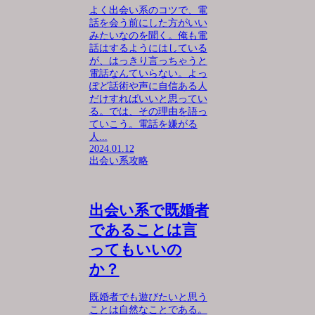
よく出会い系のコツで、電
話を会う前にした方がいい
みたいなのを聞く。俺も電
話はするようにはしている
が、はっきり言っちゃうと
電話なんていらない。よっ
ぽど話術や声に自信ある人
だけすればいいと思ってい
る。では、その理由を語っ
ていこう。電話を嫌がる
人...
2024.01.12
出会い系攻略
出会い系で既婚者
であることは言
ってもいいの
か？
既婚者でも遊びたいと思う
ことは自然なことである。