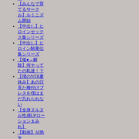
【みんなで育
てるサーク
ル】ルミニズ
ム開始
【中出し】ヒ
ロインセック
ス集シリーズ
【中出し】ヒ
ロイン騎乗位
集シリーズ
【催●→解
除】何ヤって
たの私達！？
【僕のNTR夏
休み】あの日
見た種付けプ
レスを僕はま
だ忘れられな
い
【全身ヌルヌ
ル性感UPロー
ションまみ
れ】
【動画】AI熟
女