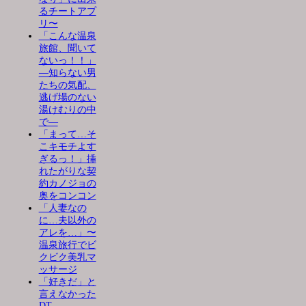
るチートアプ
リ〜
「こんな温泉
旅館、聞いて
ないっ！！」
―知らない男
たちの気配、
逃げ場のない
湯けむりの中
で―
「まって…そ
こキモチよす
ぎるっ！」挿
れたがりな契
約カノジョの
奥をコンコン
「人妻なの
に…夫以外の
アレを…」〜
温泉旅行でビ
クビク美乳マ
ッサージ
「好きだ」と
言えなかった
DT