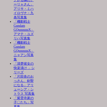
デレる隣のア
ーリャさん」
アリサ・ミハ
イロヴナ・九
条写真集
「機動戦士
Gundam
GQuuuuuuX」
アマテ・ユズ
リハ写真集
「機動戦士
Gundam
GQuuuuuuX」
ニャアン写真
集
「清楚彼女の
快楽漬け 」シ
リーズ
「片田舎のお
っさん、剣聖
になる」アリ
ューシア・シ
トラス 写真集
「紫雲寺家の
子〇たち」写
真集