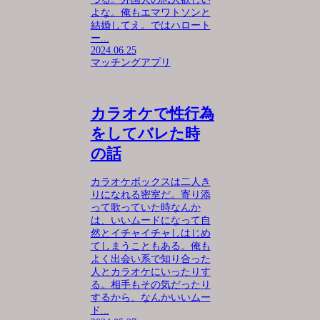
よな。俺もエマワトソンと
結婚してえ。ではハロート
ー...
2024.06.25
マッチングアプリ
カラオケで性行為
をしてバレた時
の話
カラオケボックスは二人き
りになれる密室だ。寄り添
って歌っていた時なんか
は、いいムードになって自
然とイチャイチャしはじめ
てしまうこともある。俺も
よく出会い系で知り合った
人とカラオケにいったりす
る。相手もその気だったり
するから、なんかいいムー
ド...