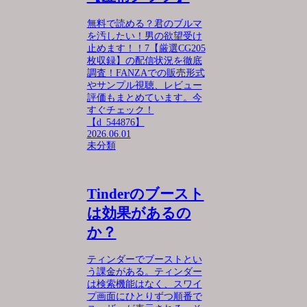
無料で読める？君のブルマ
を汚したい！男の欲望受け
止めます！！7【厳選CG205
枚収録】の配信状況を徹底
調査！FANZAでの販売形式
やサンプル視聴、レビュー
評価もまとめています。今
すぐチェック！
【d_544876】
2026.06.01
未分類
Tinderのブースト
は効果があるの
か？
ティンダーでブーストとい
う課金がある。ティンダー
は検索機能はなく、スワイ
プ画面にひとりずつ順番で