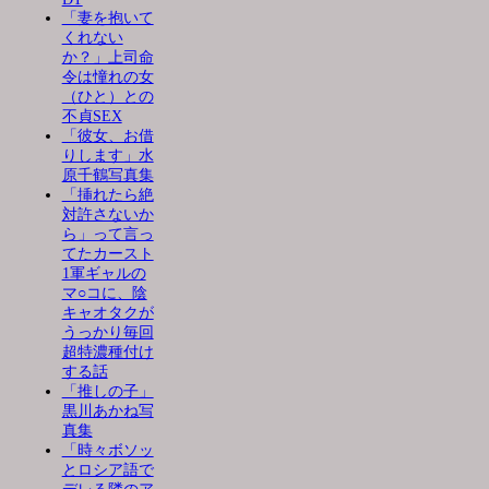
「妻を抱いて
くれない
か？」上司命
令は憧れの女
（ひと）との
不貞SEX
「彼女、お借
りします」水
原千鶴写真集
「挿れたら絶
対許さないか
ら」って言っ
てたカースト
1軍ギャルの
マ○コに、陰
キャオタクが
うっかり毎回
超特濃種付け
する話
「推しの子」
黒川あかね写
真集
「時々ボソッ
とロシア語で