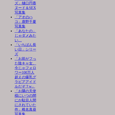
ズ」樋口円香
ヌード＆SEX
写真集
「アオのハ
コ」鹿野千夏
写真集
「あなたの」
じゃダメみた
い…
「いちばん長
い日」シリー
ズ
「お前がフっ
た陰キャ女、
今じゃフォロ
ワー100万人
超えの爆乳グ
ラビアアイド
ルだぞ？w」
「お隣の天使
様にいつの間
にか駄目人間
にされていた
件」椎名真昼
写真集