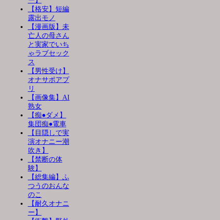
ー】
【格安】短編
露出モノ
【漫画版】未
亡人の母さん
と実家でいち
ゃラブセック
ス
【男性受け】
オナサポアプ
リ
【画像集】AI
熟女
【痴●ダメ】
集団痴●電車
【目隠しで実
演オナニー潮
吹き】
【禁断の体
験】
【総集編】ふ
つうのおんな
のこ
【耐久オナニ
ー】