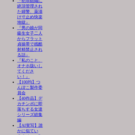
『犯罪組織に
絶頂管理され
た婦警、薬漬
け寸止め快楽
地獄』
『男の娘が同
級生女子二人
からフラット
貞操帯で残酷
射精禁止され
る話』
『私のこと、
オナホ扱いし
てくださ
い！』
【100均】つ
んぽこ製作委
員会
【40作品】デ
カチンポに即
落ちする女達
シリーズ総集
編
【AI実写】誰
かに似てい