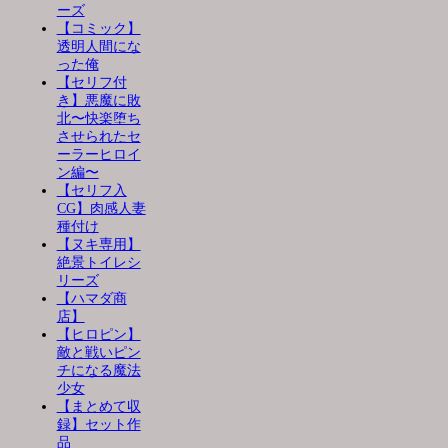
ーズ
【コミック】
透明人間にな
った俺
【セリフ付
き】悪魔に敗
北〜快楽堕ち
させられたセ
ーラーヒロイ
ン編〜
【セリフ入
CG】肉感人妻
種付け
【ヌキ専用】
絶景トイレシ
リーズ
【ハマダ商
店】
【ヒロピン】
敵と戦いピン
チになる魔法
少女
【まとめて収
録】セット作
品