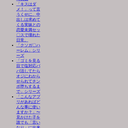
「キスはダ
メ！」って言
うくせに、中
出しは求めて
くる実妹との
恋愛未満セッ
〇スで壊れた
日常。
「クソガ〇ハ
ーレム」シリ
ーズ
「ゴミを見る
目で塩対応パ
パ活してたら
オジにわから
せられてチン
ポ堕ちするま
で」シリーズ
「こんなアプ
リがあればど
んな事に使い
ますか？」〜
見かけた子を
誰でも「言い
なり」に出来