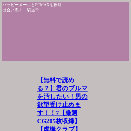
ハッピーメールとPCMAXを攻略
出会い系！一騎当千
【無料で読め
る？】君のブルマ
を汚したい！男の
欲望受け止めま
す！！7【厳選
CG205枚収録】
【虚構クラブ】