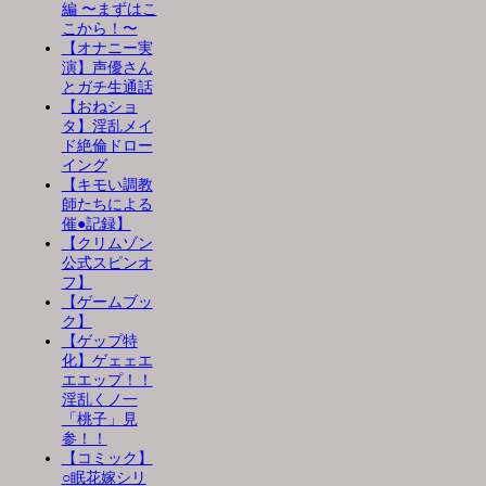
編 〜まずはこ
こから！〜
【オナニー実
演】声優さん
とガチ生通話
【おねショ
タ】淫乱メイ
ド絶倫ドロー
イング
【キモい調教
師たちによる
催●記録】
【クリムゾン
公式スピンオ
フ】
【ゲームブッ
ク】
【ゲップ特
化】ゲェェエ
エエップ！！
淫乱くノ一
「桃子」見
参！！
【コミック】
○眠花嫁シリ