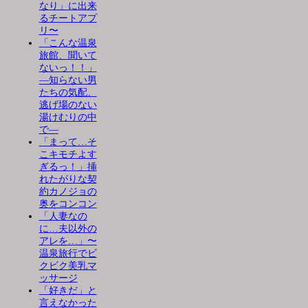
なり」に出来
るチートアプ
リ〜
「こんな温泉
旅館、聞いて
ないっ！！」
―知らない男
たちの気配、
逃げ場のない
湯けむりの中
で―
「まって…そ
こキモチよす
ぎるっ！」挿
れたがりな契
約カノジョの
奥をコンコン
「人妻なの
に…夫以外の
アレを…」〜
温泉旅行でビ
クビク美乳マ
ッサージ
「好きだ」と
言えなかった