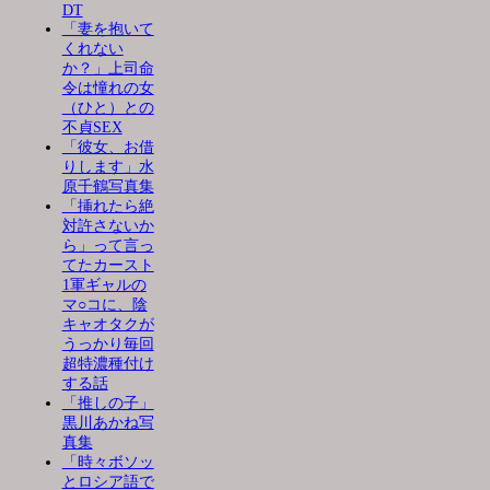
DT
「妻を抱いて
くれない
か？」上司命
令は憧れの女
（ひと）との
不貞SEX
「彼女、お借
りします」水
原千鶴写真集
「挿れたら絶
対許さないか
ら」って言っ
てたカースト
1軍ギャルの
マ○コに、陰
キャオタクが
うっかり毎回
超特濃種付け
する話
「推しの子」
黒川あかね写
真集
「時々ボソッ
とロシア語で