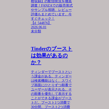
枚収録】の配信状況を徹底
調査！FANZAでの販売形式
やサンプル視聴、レビュー
評価もまとめています。今
すぐチェック！
【d_544876】
2026.06.01
未分類
Tinderのブースト
は効果があるの
か？
ティンダーでブーストとい
う課金がある。ティンダー
は検索機能はなく、スワイ
プ画面にひとりずつ順番で
ユーザーが表示される。そ
の順番を優先して表示する
ことができる課金がブース
トだ。ブースト1つ消費で
30分間、ブースト2つ消費