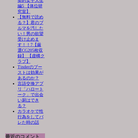
契約女子大生
編5 【体位研
究室】
【無料で読め
る？】君のブ
ルマを汚した
い！男の欲望
受け止めま
す！！7【厳
選CG205枚収
録】 【虚構ク
ラブ】
Tinderのブー
ストは効果が
あるのか？
言語交換アプ
リ「ハロート
ーク」で出会
い厨はでき
る？
カラオケで性
行為をしてバ
レた時の話
最近のコメント