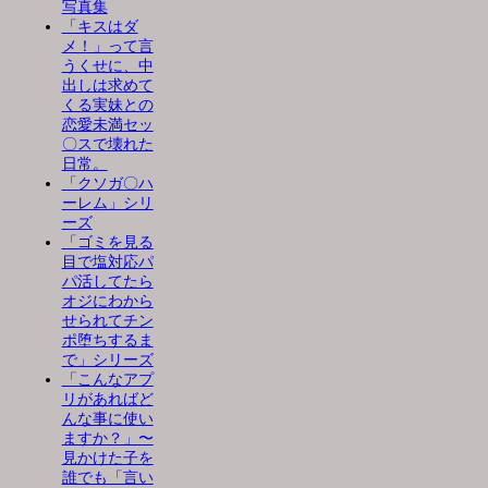
写真集
「キスはダ
メ！」って言
うくせに、中
出しは求めて
くる実妹との
恋愛未満セッ
〇スで壊れた
日常。
「クソガ〇ハ
ーレム」シリ
ーズ
「ゴミを見る
目で塩対応パ
パ活してたら
オジにわから
せられてチン
ポ堕ちするま
で」シリーズ
「こんなアプ
リがあればど
んな事に使い
ますか？」〜
見かけた子を
誰でも「言い