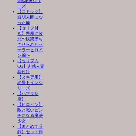
○眠花嫁シリ
ーズ
【コミック】
透明人間にな
った俺
【セリフ付
き】悪魔に敗
北〜快楽堕ち
させられたセ
ーラーヒロイ
ン編〜
【セリフ入
CG】肉感人妻
種付け
【ヌキ専用】
絶景トイレシ
リーズ
【ハマダ商
店】
【ヒロピン】
敵と戦いピン
チになる魔法
少女
【まとめて収
録】セット作