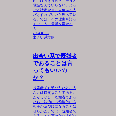
が、はっきり言っちゃうと
電話なんていらない。よっ
ぽど話術や声に自信ある人
だけすればいいと思ってい
る。では、その理由を語っ
ていこう。電話を嫌がる
人...
2024.01.12
出会い系攻略
出会い系で既婚者
であることは言
ってもいいの
か？
既婚者でも遊びたいと思う
ことは自然なことである。
だがしかし、既婚者であっ
たら、法的にも倫理的にも
相手が及び腰になることは
明らかだ。では、既婚者で
あることを言わない方がい