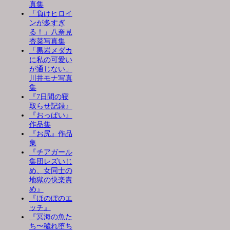
真集
「負けヒロイ
ンが多すぎ
る！」八奈見
杏菜写真集
「黒岩メダカ
に私の可愛い
が通じない」
川井モナ写真
集
『7日間の寝
取らせ記録』
『おっぱい』
作品集
『お尻』作品
集
『チアガール
集団レズいじ
め、女同士の
地獄の快楽責
め』
『ほのぼのエ
ッチ』
『冥海の魚た
ち〜穢れ堕ち