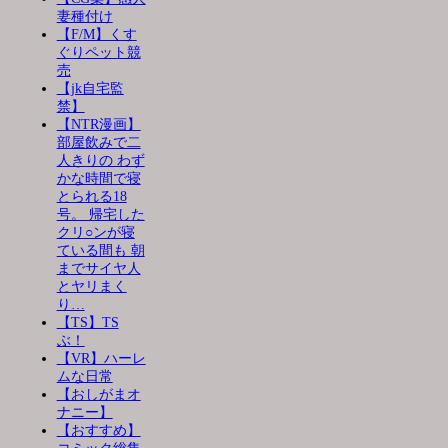
妻種付け
【F/M】くす
ぐりペット競
売
【jk自宅監
禁】
【NTR漫画】
部屋飲みで二
人きりの わず
かな時間で寝
とられる18
号。 帰宅した
クリ○ンが寝
ている間も 朝
までサイヤ人
とヤリまく
り…
【TS】TS
ぶ！
【VR】ハーレ
ムな日常
【おしがまオ
ナニー】
【おすすめ】