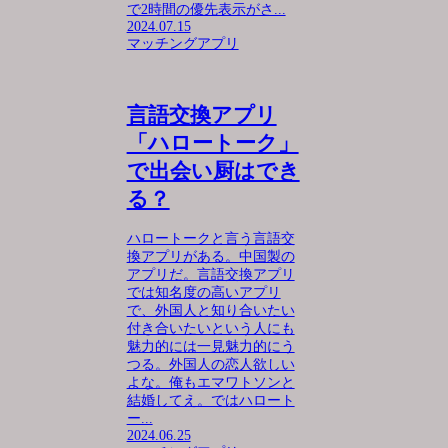
で2時間の優先表示がさ...
2024.07.15
マッチングアプリ
言語交換アプリ
「ハロートーク」
で出会い厨はでき
る？
ハロートークと言う言語交
換アプリがある。中国製の
アプリだ。言語交換アプリ
では知名度の高いアプリ
で、外国人と知り合いたい
付き合いたいという人にも
魅力的には一見魅力的にう
つる。外国人の恋人欲しい
よな。俺もエマワトソンと
結婚してえ。ではハロート
ー...
2024.06.25