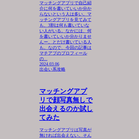
マッチングアプリで自己紹
介に何を書いていいか分か
らないという人は多い。マ
ッチングアプリを見てみて
も、3割は何も書いていな
い人がいる。なかには、何
を書いていいか分かりませ
んー。とだけ書いている人
も。なので、今回の記事は
マチアプのプロフィール
の...
2024.03.06
出会い系攻略
マッチングアプ
リで顔写真無しで
出会えるのか試し
てみた
マッチングアプリは写真が
無ければ出会えない。そん