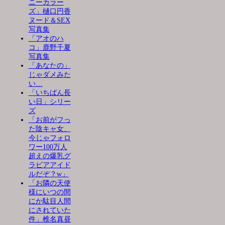
ニーカラー
ズ」樋口円香
ヌード＆SEX
写真集
「アオのハ
コ」鹿野千夏
写真集
「あなたの」
じゃダメみた
い…
「いちばん長
い日」シリー
ズ
「お前がフっ
た陰キャ女、
今じゃフォロ
ワー100万人
超えの爆乳グ
ラビアアイド
ルだぞ？w」
「お隣の天使
様にいつの間
にか駄目人間
にされていた
件」椎名真昼