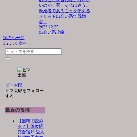
いのか。否、それは違う。
既婚者であることを伝える
メリット出会い系で既婚
者...
2023.12.25
出会い系攻略
次のページ
1
2
…
8
次へ
ピマ太郎
ピマ太郎をフォロー
する
最近の投稿
【無料で読め
る？】体位研
究合宿19 愛人