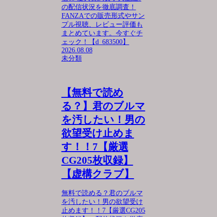
の配信状況を徹底調査！
FANZAでの販売形式やサン
プル視聴、レビュー評価も
まとめています。今すぐチ
ェック！【d_683500】
2026.08.08
未分類
【無料で読め
る？】君のブルマ
を汚したい！男の
欲望受け止めま
す！！7【厳選
CG205枚収録】
【虚構クラブ】
無料で読める？君のブルマ
を汚したい！男の欲望受け
止めます！！7【厳選CG205