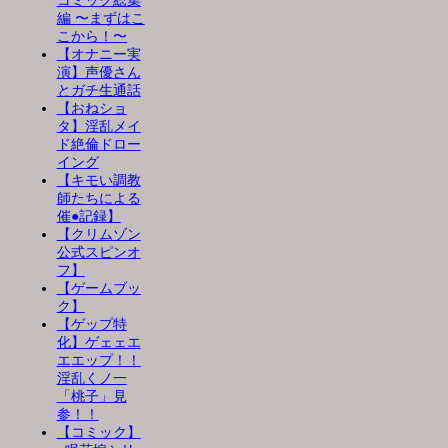
コミック総集
編 〜まずはこ
こから！〜
【オナニー実
演】声優さん
とガチ生通話
【おねショ
タ】淫乱メイ
ド絶倫ドロー
イング
【キモい調教
師たちによる
催●記録】
【クリムゾン
公式スピンオ
フ】
【ゲームブッ
ク】
【ゲップ特
化】ゲェェエ
エエップ！！
淫乱くノ一
「桃子」見
参！！
【コミック】