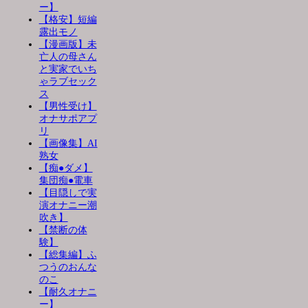
ー】
【格安】短編
露出モノ
【漫画版】未
亡人の母さん
と実家でいち
ゃラブセック
ス
【男性受け】
オナサポアプ
リ
【画像集】AI
熟女
【痴●ダメ】
集団痴●電車
【目隠しで実
演オナニー潮
吹き】
【禁断の体
験】
【総集編】ふ
つうのおんな
のこ
【耐久オナニ
ー】