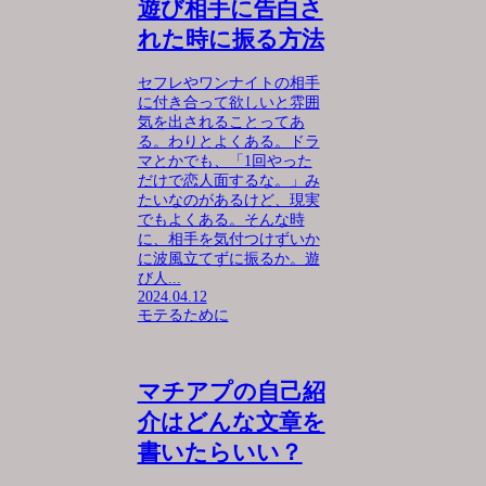
遊び相手に告白さ
れた時に振る方法
セフレやワンナイトの相手
に付き合って欲しいと雰囲
気を出されることってあ
る。わりとよくある。ドラ
マとかでも、「1回やった
だけで恋人面するな。」み
たいなのがあるけど、現実
でもよくある。そんな時
に、相手を気付つけずいか
に波風立てずに振るか。遊
び人...
2024.04.12
モテるために
マチアプの自己紹
介はどんな文章を
書いたらいい？