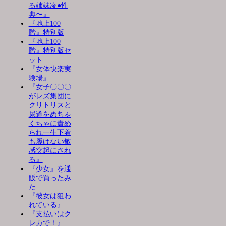
る姉妹凌●性
典〜』
『地上100
階』特別版
『地上100
階』特別版セ
ット
『女体快楽実
験場』
『女子〇〇〇
がレズ集団に
クリトリスと
尿道をめちゃ
くちゃに責め
られ一生下着
も履けない敏
感突起にされ
る』
『少女』を通
販で買ったみ
た
『彼女は狙わ
れている』
『支払いはク
レカで！』