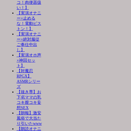
コ！肉便器扱
い！】
【実演オナニ
ー×止める
な！電動ピス
トン！】
【実演オナニ
ー×絶対服従
ご奉仕中出
し】
【実演オホ声
×神回セッ
ト】
【対魔忍
RPGX】
ASMRシリー
ズ
【抜き専】お
下劣ママの乳
コキ膣コキ妄
想SEX
【朗報】激安
風俗で大当た
り引いたwww
【朗読オナニ