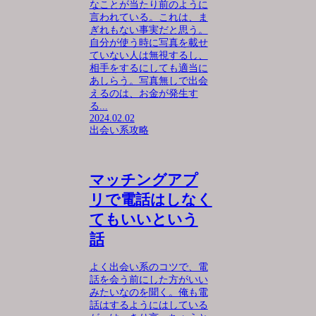
なことが当たり前のように
言われている。これは、ま
ぎれもない事実だと思う。
自分が使う時に写真を載せ
ていない人は無視するし、
相手をするにしても適当に
あしらう。写真無しで出会
えるのは、お金が発生す
る...
2024.02.02
出会い系攻略
マッチングアプ
リで電話はしなく
てもいいという
話
よく出会い系のコツで、電
話を会う前にした方がいい
みたいなのを聞く。俺も電
話はするようにはしている