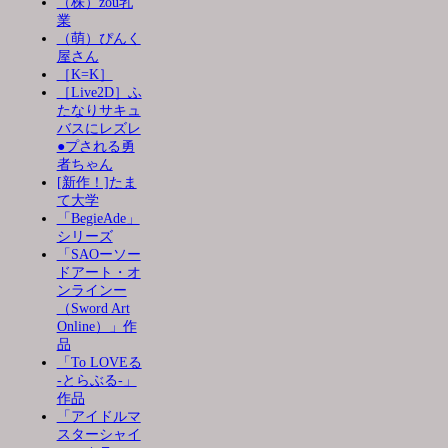
（株）zou乳
業
（萌）ぴんく
屋さん
［K=K］
［Live2D］ふ
たなりサキュ
バスにレズレ
●プされる勇
者ちゃん
[新作！]たま
て大学
「BegieAde」
シリーズ
「SAOーソー
ドアート・オ
ンラインー
（Sword Art
Online）」作
品
「To LOVEる
-とらぶる-」
作品
「アイドルマ
スターシャイ