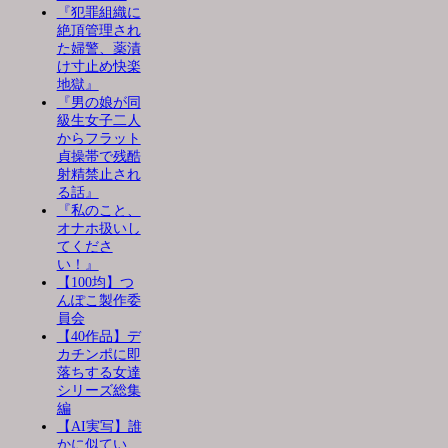
『犯罪組織に
絶頂管理され
た婦警、薬漬
け寸止め快楽
地獄』
『男の娘が同
級生女子二人
からフラット
貞操帯で残酷
射精禁止され
る話』
『私のこと、
オナホ扱いし
てくださ
い！』
【100均】つ
んぽこ製作委
員会
【40作品】デ
カチンポに即
落ちする女達
シリーズ総集
編
【AI実写】誰
かに似てい