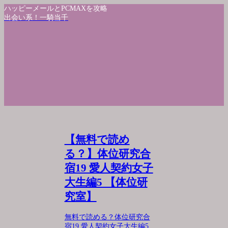
ハッピーメールとPCMAXを攻略
出会い系！一騎当千
【無料で読め
る？】体位研究合
宿19 愛人契約女子
大生編5 【体位研
究室】
無料で読める？体位研究合
宿19 愛人契約女子大生編5