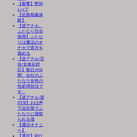
【衝撃】野外
レ○プ
【近親相姦体
験】
【逆アナル、
ふたなり百合
両用】ふたな
りは魔法のオ
ナホで貴方を
責める
【逆アナル/百
合/女体化対
応】毎日10分
間、会社のふ
たなり女性の
性処理担当で
す。
【逆アナル/逆
NTR】おほ声
下品交尾でふ
たなりに寝取
られる僕
【通話オナニ
ー】
【選択】幼な