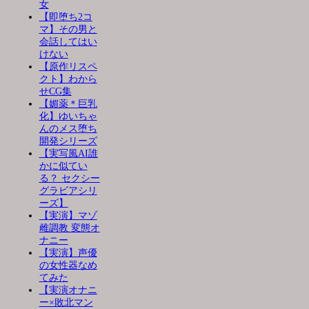
女
【即堕ち2コ
マ】その男と
会話してはい
けない
【原作リスペ
クト】わから
せCG集
【媚薬＊巨乳
化】ゆいちゃ
んのメス堕ち
開発シリーズ
【実写風AI誰
かに似てい
る？ セクシー
グラビアシリ
ーズ】
【実演】マゾ
雌調教 変態オ
ナニー
【実演】声優
の女性器なめ
てみた
【実演オナニ
ー×敗北マン