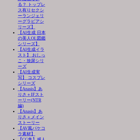
る？ トップレ
ス有りセクシ
ーランジェリ
ーグラビアシ
リーズ】
【AI生成 日本
の美人OL図鑑
シリーズ】
【AI生成イラ
スト】 おしっ
こ・放尿シリ
ーズ
【AI生成実
写】 コスプレ
シリーズ
【Anasis】あ
りさ＋IFスト
ーリー(NTR
編)
【Anasis】あ
りさ＋メイン
ストーリー
【AV風パケコ
ラ素材】
【CG集】感人