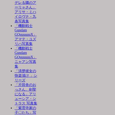
デレる隣のア
ーリャさん」
アリサ・ミハ
イロヴナ・九
条写真集
「機動戦士
Gundam
GQuuuuuuX」
アマテ・ユズ
リハ写真集
「機動戦士
Gundam
GQuuuuuuX」
ニャアン写真
集
「清楚彼女の
快楽漬け 」シ
リーズ
「片田舎のお
っさん、剣聖
になる」アリ
ューシア・シ
トラス 写真集
「紫雲寺家の
子〇たち」写