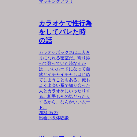
マッチングアプリ
カラオケで性行為
をしてバレた時
の話
カラオケボックスは二人き
りになれる密室だ。寄り添
って歌っていた時なんか
は、いいムードになって自
然とイチャイチャしはじめ
てしまうこともある。俺も
よく出会い系で知り合った
人とカラオケにいったりす
る。相手もその気だったり
するから、なんかいいムー
ド...
2024.05.27
出会い系体験談