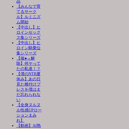
品
【みんなで育
てるサーク
ル】ルミニズ
ム開始
【中出し】ヒ
ロインセック
ス集シリーズ
【中出し】ヒ
ロイン騎乗位
集シリーズ
【催●→解
除】何ヤって
たの私達！？
【僕のNTR夏
休み】あの日
見た種付けプ
レスを僕はま
だ忘れられな
い
【全身ヌルヌ
ル性感UPロー
ションまみ
れ】
【動画】AI熟