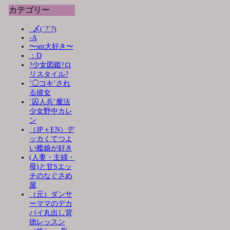
カテゴリー
_〆(´?`?)
-A
〜sm大好き〜
：D
?少女図鑑?ロ
リスタイル?
’◯コキ’され
る彼女
’囚人兵’魔法
少女野中カレ
ン
（JP＋EN）デ
ッカくてつよ
い艦娘が好き
(人妻・主婦・
母)と甘Sエッ
チのなぐさめ
屋
（元）ダンサ
ーママのデカ
パイ丸出し背
徳レッスン