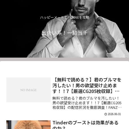
ハッピーメールとPCMAXを攻略
出会い系！一騎当千
【無料で読める？】君のブルマを
汚したい！男の欲望受け止めま
す！！7【厳選CG205枚収録】
【虚構クラブ】
無料で読める？君のブルマを汚したい！
男の欲望受け止めます！！7【厳選CG205
枚収録】の配信状況を徹底調査！FANZA
での販売形式やサンプル視聴、レビュー
2026.06.01
評価もまとめています。今すぐチェッ
ク！【d_544876】
Tinderのブーストは効果がある
のか？