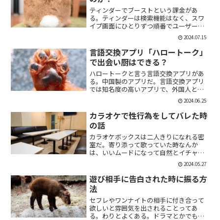
ティンダーでブーストという課金があ
る。ティンダーは検索機能はなく、スワ
イプ画面にひとりずつ順番でユーザーが
表示される。その順番を優先して表示す
2024.07.15
ることができる課金がブーストだ。ブー
スト1つ消費で30分間、ブースト2つ消費
言語交換アプリ「ハロートーク」
で2時間の優先表示がさ...
で出会い厨はできる？
ハロートークと言う言語交換アプリがあ
る。中国製のアプリだ。言語交換アプリ
では知名度の高いアプリで、外国人と知
り合いたい付き合いたいという人にも魅
2024.06.25
力的には一見魅力的にうつる。外国人の
恋人欲しいよな。俺もエマワトソンと結
カラオケで性行為をしてバレた時
婚してえ。ではハロートー...
の話
カラオケボックスは二人きりになれる密
室だ。寄り添って歌っていた時なんか
は、いいムードになって自然とイチャイ
チャしはじめてしまうこともある。俺も
2024.05.27
よく出会い系で知り合った人とカラオケ
にいったりする。相手もその気だったり
遊び相手に告白された時に振る方
するから、なんかいいムード...
法
セフレやワンナイトの相手に付き合って
欲しいと雰囲気を出されることってあ
る。わりとよくある。ドラマとかでも、