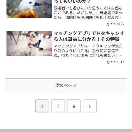
ってもいいのか？
既婚者でも遊びたいと思うことは自然な
ことである。だがしかし、既婚者であっ
たら、法的にも倫理的にも相手が及び腰
になることは明らかだ。では、既婚者で
2023.12.25
あることを言わない方がいいのか。否、
それは違う。既婚者であることを伝える
マッチングアプリでドタキャンす
メリット出会い系で既婚者...
る人は事前に分かる！その特徴
マッチングアプリは、ドタキャンが当た
り前のようにおこる。会う前に音信不
通。待ち合わせ場所にだれも来ない。そ
んなの普通だ。迷惑な話だが、このドタ
2023.11.17
キャン野郎どもは見分けることができ
る。今回は、それを伝授したい。ドタキ
ャンをする人の特徴ドタキャン...
次のページ
次
1
2
8
へ