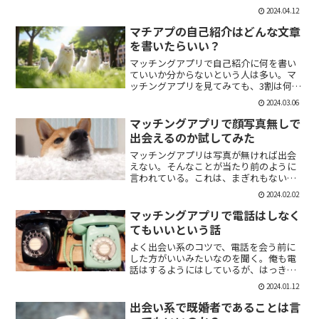
「1回やっただけで恋人面するな。」みた
2024.04.12
いなのがあるけど、現実でもよくある。
そんな時に、相手を気付つけずいかに波
マチアプの自己紹介はどんな文章
風立てずに振るか。遊び人...
を書いたらいい？
マッチングアプリで自己紹介に何を書い
ていいか分からないという人は多い。マ
ッチングアプリを見てみても、3割は何も
書いていない人がいる。なかには、何を
2024.03.06
書いていいか分かりませんー。とだけ書
いている人も。なので、今回の記事はマ
マッチングアプリで顔写真無しで
チアプのプロフィールの...
出会えるのか試してみた
マッチングアプリは写真が無ければ出会
えない。そんなことが当たり前のように
言われている。これは、まぎれもない事
実だと思う。自分が使う時に写真を載せ
2024.02.02
ていない人は無視するし、相手をするに
しても適当にあしらう。写真無しで出会
マッチングアプリで電話はしなく
えるのは、お金が発生する...
てもいいという話
よく出会い系のコツで、電話を会う前に
した方がいいみたいなのを聞く。俺も電
話はするようにはしているが、はっきり
言っちゃうと電話なんていらない。よっ
2024.01.12
ぽど話術や声に自信ある人だけすればい
いと思っている。では、その理由を語っ
出会い系で既婚者であることは言
ていこう。電話を嫌がる人...