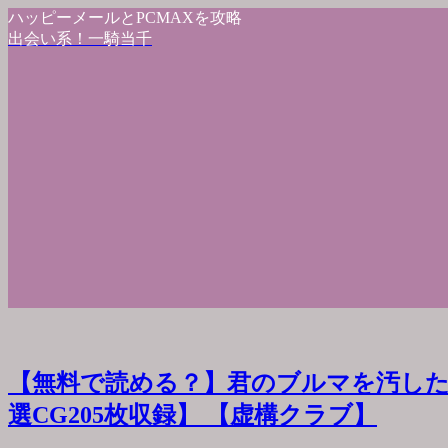
ハッピーメールとPCMAXを攻略
出会い系！一騎当千
【無料で読める？】君のブルマを汚した
選CG205枚収録】 【虚構クラブ】