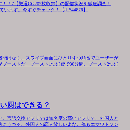
！！7【厳選CG205枚収録】の配信状況を徹底調査！
います。今すぐチェック！【d_544876】
機能はなく、スワイプ画面にひとりずつ順番でユーザーが
ブーストだ。ブースト1つ消費で30分間、ブースト2つ消
会い厨はできる？
だ。言語交換アプリでは知名度の高いアプリで、外国人と
的にうつる。外国人の恋人欲しいよな。俺もエマワトソン