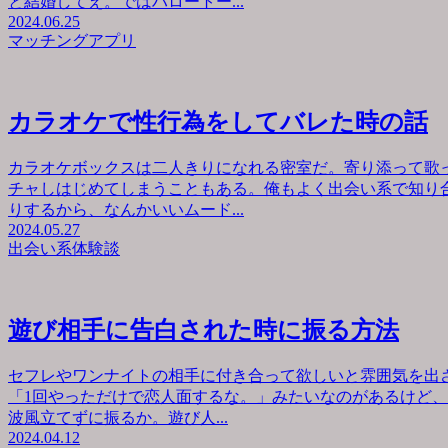
と結婚してえ。ではハロートー...
2024.06.25
マッチングアプリ
カラオケで性行為をしてバレた時の話
カラオケボックスは二人きりになれる密室だ。寄り添って歌
チャしはじめてしまうこともある。俺もよく出会い系で知り
りするから、なんかいいムード...
2024.05.27
出会い系体験談
遊び相手に告白された時に振る方法
セフレやワンナイトの相手に付き合って欲しいと雰囲気を出
「1回やっただけで恋人面するな。」みたいなのがあるけど
波風立てずに振るか。遊び人...
2024.04.12