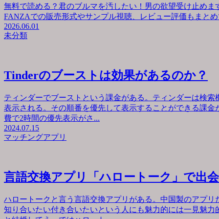
無料で読める？君のブルマを汚したい！男の欲望受け止めます
FANZAでの販売形式やサンプル視聴、レビュー評価もまとめて
2026.06.01
未分類
Tinderのブーストは効果があるのか？
ティンダーでブーストという課金がある。ティンダーは検索
表示される。その順番を優先して表示することができる課金が
費で2時間の優先表示がさ...
2024.07.15
マッチングアプリ
言語交換アプリ「ハロートーク」で出
ハロートークと言う言語交換アプリがある。中国製のアプリ
知り合いたい付き合いたいという人にも魅力的には一見魅力