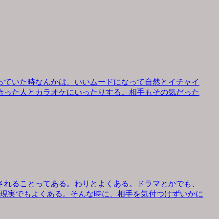
っていた時なんかは、いいムードになって自然とイチャイ
合った人とカラオケにいったりする。相手もその気だった
されることってある。わりとよくある。ドラマとかでも、
、現実でもよくある。そんな時に、相手を気付つけずいかに