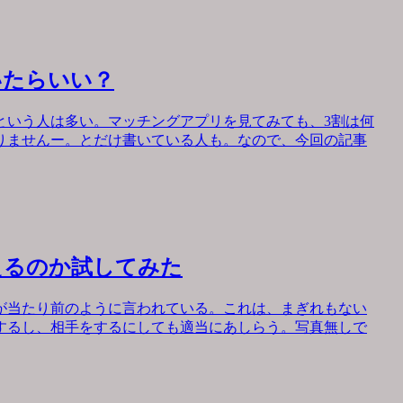
いたらいい？
という人は多い。マッチングアプリを見てみても、3割は何
りませんー。とだけ書いている人も。なので、今回の記事
えるのか試してみた
が当たり前のように言われている。これは、まぎれもない
するし、相手をするにしても適当にあしらう。写真無しで