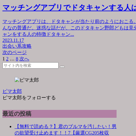
マッチングアプリでドタキャンする人
マッチングアプリは、ドタキャンが当たり前のようにおこる
んなの普通だ。迷惑な話だが、このドタキャン野郎どもは見
ャンをする人の特徴ドタキャン...
2023.11.17
出会い系攻略
次のページ
1
2
…
8
次へ
ピマ太郎
ピマ太郎をフォローする
最近の投稿
【無料で読める？】君のブルマを汚したい！男
の欲望受け止めます！！7【厳選CG205枚収