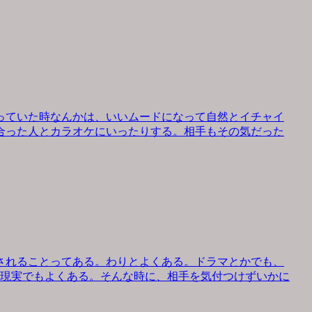
っていた時なんかは、いいムードになって自然とイチャイ
合った人とカラオケにいったりする。相手もその気だった
されることってある。わりとよくある。ドラマとかでも、
、現実でもよくある。そんな時に、相手を気付つけずいかに