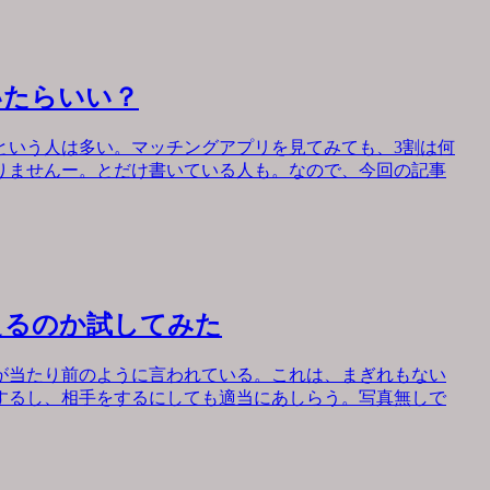
いたらいい？
という人は多い。マッチングアプリを見てみても、3割は何
りませんー。とだけ書いている人も。なので、今回の記事
えるのか試してみた
が当たり前のように言われている。これは、まぎれもない
するし、相手をするにしても適当にあしらう。写真無しで