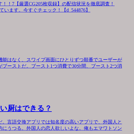
！！7【厳選CG205枚収録】の配信状況を徹底調査！
います。今すぐチェック！【d_544876】
機能はなく、スワイプ画面にひとりずつ順番でユーザーが
ブーストだ。ブースト1つ消費で30分間、ブースト2つ消
会い厨はできる？
だ。言語交換アプリでは知名度の高いアプリで、外国人と
的にうつる。外国人の恋人欲しいよな。俺もエマワトソン