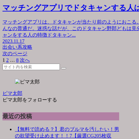
マッチングアプリでドタキャンする人
マッチングアプリは、ドタキャンが当たり前のようにおこる
んなの普通だ。迷惑な話だが、このドタキャン野郎どもは見
ャンをする人の特徴ドタキャン...
2023.11.17
出会い系攻略
次のページ
1
2
…
8
次へ
ピマ太郎
ピマ太郎をフォローする
最近の投稿
【無料で読める？】君のブルマを汚したい！男
の欲望受け止めます！！7【厳選CG205枚収