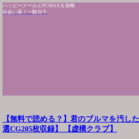
ハッピーメールとPCMAXを攻略
出会い系！一騎当千
【無料で読める？】君のブルマを汚した
選CG205枚収録】 【虚構クラブ】