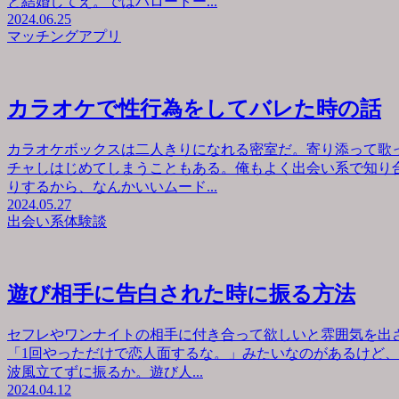
と結婚してえ。ではハロートー...
2024.06.25
マッチングアプリ
カラオケで性行為をしてバレた時の話
カラオケボックスは二人きりになれる密室だ。寄り添って歌
チャしはじめてしまうこともある。俺もよく出会い系で知り
りするから、なんかいいムード...
2024.05.27
出会い系体験談
遊び相手に告白された時に振る方法
セフレやワンナイトの相手に付き合って欲しいと雰囲気を出
「1回やっただけで恋人面するな。」みたいなのがあるけど
波風立てずに振るか。遊び人...
2024.04.12