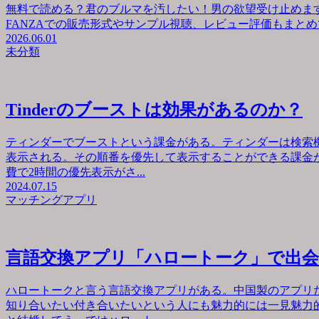
無料で読める？君のブルマを汚したい！男の欲望受け止めます
FANZAでの販売形式やサンプル視聴、レビュー評価もまとめて
2026.06.01
未分類
Tinderのブーストは効果があるのか？
ティンダーでブーストという課金がある。ティンダーは検索
表示される。その順番を優先して表示することができる課金が
費で2時間の優先表示がさ...
2024.07.15
マッチングアプリ
言語交換アプリ「ハロートーク」で出
ハロートークと言う言語交換アプリがある。中国製のアプリ
知り合いたい付き合いたいという人にも魅力的には一見魅力