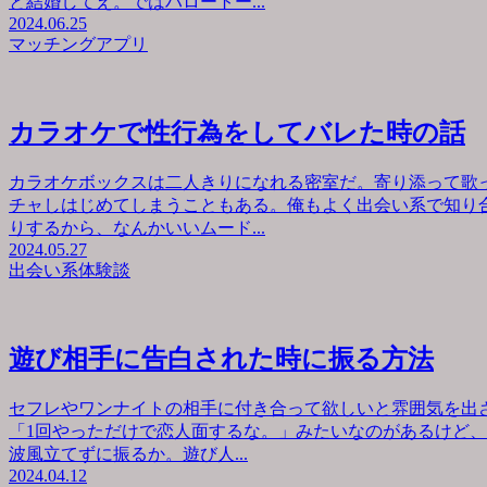
と結婚してえ。ではハロートー...
2024.06.25
マッチングアプリ
カラオケで性行為をしてバレた時の話
カラオケボックスは二人きりになれる密室だ。寄り添って歌
チャしはじめてしまうこともある。俺もよく出会い系で知り
りするから、なんかいいムード...
2024.05.27
出会い系体験談
遊び相手に告白された時に振る方法
セフレやワンナイトの相手に付き合って欲しいと雰囲気を出
「1回やっただけで恋人面するな。」みたいなのがあるけど
波風立てずに振るか。遊び人...
2024.04.12