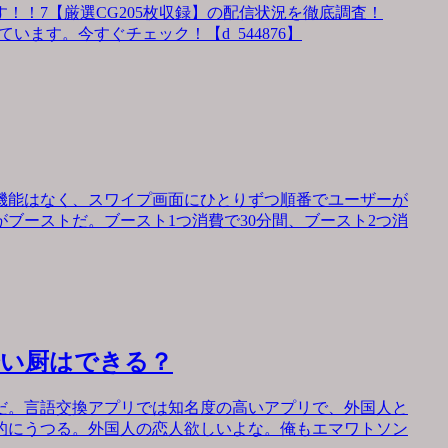
！！7【厳選CG205枚収録】の配信状況を徹底調査！
います。今すぐチェック！【d_544876】
機能はなく、スワイプ画面にひとりずつ順番でユーザーが
ブーストだ。ブースト1つ消費で30分間、ブースト2つ消
会い厨はできる？
だ。言語交換アプリでは知名度の高いアプリで、外国人と
的にうつる。外国人の恋人欲しいよな。俺もエマワトソン