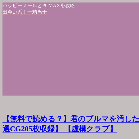
ハッピーメールとPCMAXを攻略
出会い系！一騎当千
【無料で読める？】君のブルマを汚した
選CG205枚収録】 【虚構クラブ】