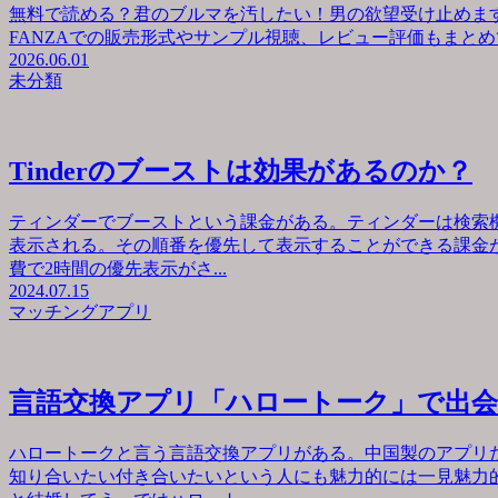
無料で読める？君のブルマを汚したい！男の欲望受け止めます
FANZAでの販売形式やサンプル視聴、レビュー評価もまとめて
2026.06.01
未分類
Tinderのブーストは効果があるのか？
ティンダーでブーストという課金がある。ティンダーは検索
表示される。その順番を優先して表示することができる課金が
費で2時間の優先表示がさ...
2024.07.15
マッチングアプリ
言語交換アプリ「ハロートーク」で出
ハロートークと言う言語交換アプリがある。中国製のアプリ
知り合いたい付き合いたいという人にも魅力的には一見魅力