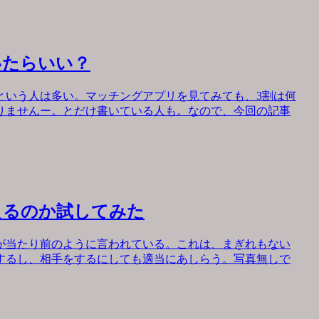
いたらいい？
という人は多い。マッチングアプリを見てみても、3割は何
りませんー。とだけ書いている人も。なので、今回の記事
えるのか試してみた
が当たり前のように言われている。これは、まぎれもない
するし、相手をするにしても適当にあしらう。写真無しで