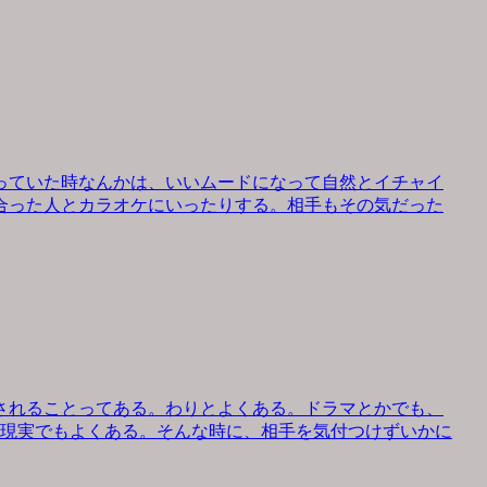
っていた時なんかは、いいムードになって自然とイチャイ
合った人とカラオケにいったりする。相手もその気だった
されることってある。わりとよくある。ドラマとかでも、
、現実でもよくある。そんな時に、相手を気付つけずいかに