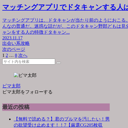
マッチングアプリでドタキャンする人
マッチングアプリは、ドタキャンが当たり前のようにおこる
んなの普通だ。迷惑な話だが、このドタキャン野郎どもは見
ャンをする人の特徴ドタキャン...
2023.11.17
出会い系攻略
次のページ
1
2
…
8
次へ
ピマ太郎
ピマ太郎をフォローする
最近の投稿
【無料で読める？】君のブルマを汚したい！男
の欲望受け止めます！！7【厳選CG205枚収