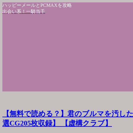
ハッピーメールとPCMAXを攻略
出会い系！一騎当千
【無料で読める？】君のブルマを汚した
選CG205枚収録】 【虚構クラブ】