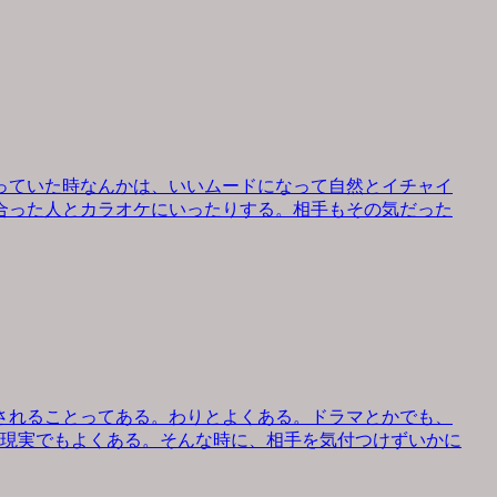
っていた時なんかは、いいムードになって自然とイチャイ
合った人とカラオケにいったりする。相手もその気だった
されることってある。わりとよくある。ドラマとかでも、
、現実でもよくある。そんな時に、相手を気付つけずいかに