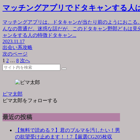
マッチングアプリでドタキャンする人
マッチングアプリは、ドタキャンが当たり前のようにおこる
んなの普通だ。迷惑な話だが、このドタキャン野郎どもは見
ャンをする人の特徴ドタキャン...
2023.11.17
出会い系攻略
次のページ
1
2
…
8
次へ
ピマ太郎
ピマ太郎をフォローする
最近の投稿
【無料で読める？】君のブルマを汚したい！男
の欲望受け止めます！！7【厳選CG205枚収