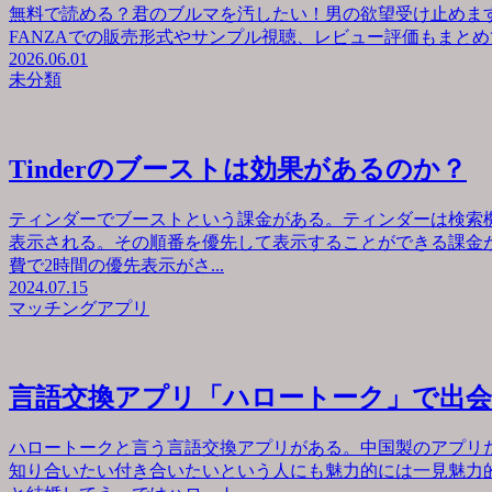
無料で読める？君のブルマを汚したい！男の欲望受け止めます
FANZAでの販売形式やサンプル視聴、レビュー評価もまとめて
2026.06.01
未分類
Tinderのブーストは効果があるのか？
ティンダーでブーストという課金がある。ティンダーは検索
表示される。その順番を優先して表示することができる課金が
費で2時間の優先表示がさ...
2024.07.15
マッチングアプリ
言語交換アプリ「ハロートーク」で出
ハロートークと言う言語交換アプリがある。中国製のアプリ
知り合いたい付き合いたいという人にも魅力的には一見魅力