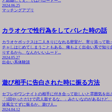
と結婚してえ。ではハロートー...
2024.06.25
マッチングアプリ
カラオケで性行為をしてバレた時の話
カラオケボックスは二人きりになれる密室だ。寄り添って歌
チャしはじめてしまうこともある。俺もよく出会い系で知り
りするから、なんかいいムード...
2024.05.27
出会い系体験談
遊び相手に告白された時に振る方法
セフレやワンナイトの相手に付き合って欲しいと雰囲気を出
「1回やっただけで恋人面するな。」みたいなのがあるけど
波風立てずに振るか。遊び人...
2024.04.12