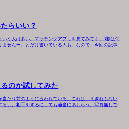
いたらいい？
という人は多い。マッチングアプリを見てみても、3割は何
りませんー。とだけ書いている人も。なので、今回の記事
えるのか試してみた
が当たり前のように言われている。これは、まぎれもない
するし、相手をするにしても適当にあしらう。写真無しで