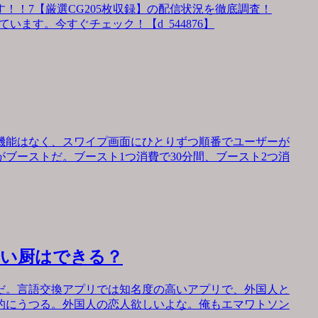
！！7【厳選CG205枚収録】の配信状況を徹底調査！
います。今すぐチェック！【d_544876】
機能はなく、スワイプ画面にひとりずつ順番でユーザーが
ブーストだ。ブースト1つ消費で30分間、ブースト2つ消
会い厨はできる？
だ。言語交換アプリでは知名度の高いアプリで、外国人と
的にうつる。外国人の恋人欲しいよな。俺もエマワトソン