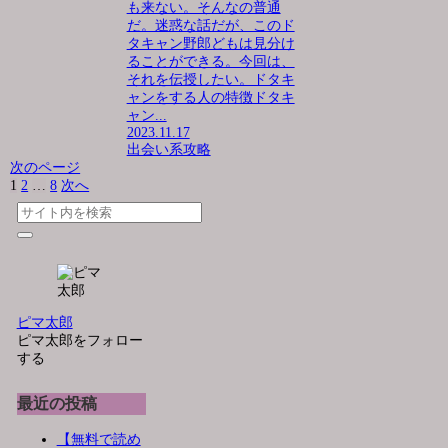
も来ない。そんなの普通
だ。迷惑な話だが、このド
タキャン野郎どもは見分け
ることができる。今回は、
それを伝授したい。ドタキ
ャンをする人の特徴ドタキ
ャン...
2023.11.17
出会い系攻略
次のページ
1
2
…
8
次へ
ピマ太郎
ピマ太郎をフォロー
する
最近の投稿
【無料で読め