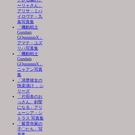
デレる隣のア
ーリャさん」
アリサ・ミハ
イロヴナ・九
条写真集
「機動戦士
Gundam
GQuuuuuuX」
アマテ・ユズ
リハ写真集
「機動戦士
Gundam
GQuuuuuuX」
ニャアン写真
集
「清楚彼女の
快楽漬け 」シ
リーズ
「片田舎のお
っさん、剣聖
になる」アリ
ューシア・シ
トラス 写真集
「紫雲寺家の
子〇たち」写
真集