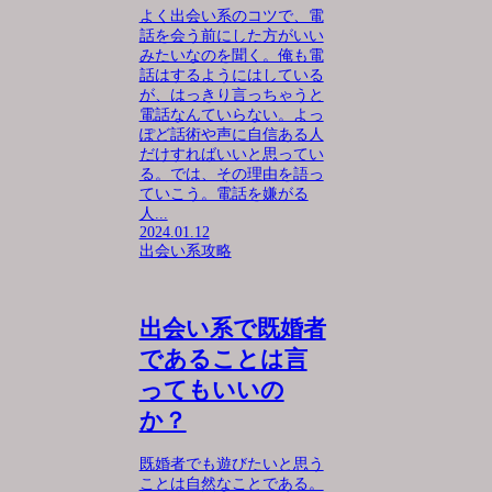
よく出会い系のコツで、電
話を会う前にした方がいい
みたいなのを聞く。俺も電
話はするようにはしている
が、はっきり言っちゃうと
電話なんていらない。よっ
ぽど話術や声に自信ある人
だけすればいいと思ってい
る。では、その理由を語っ
ていこう。電話を嫌がる
人...
2024.01.12
出会い系攻略
出会い系で既婚者
であることは言
ってもいいの
か？
既婚者でも遊びたいと思う
ことは自然なことである。