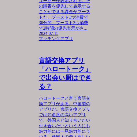
ユーザーが表示される。そ
の順番を優先して表示する
ことができる課金がブース
トだ。ブースト1つ消費で
30分間、ブースト2つ消費
で2時間の優先表示がさ...
2024.07.15
マッチングアプリ
言語交換アプリ
「ハロートーク」
で出会い厨はでき
る？
ハロートークと言う言語交
換アプリがある。中国製の
アプリだ。言語交換アプリ
では知名度の高いアプリ
で、外国人と知り合いたい
付き合いたいという人にも
魅力的には一見魅力的にう
つる。外国人の恋人欲しい