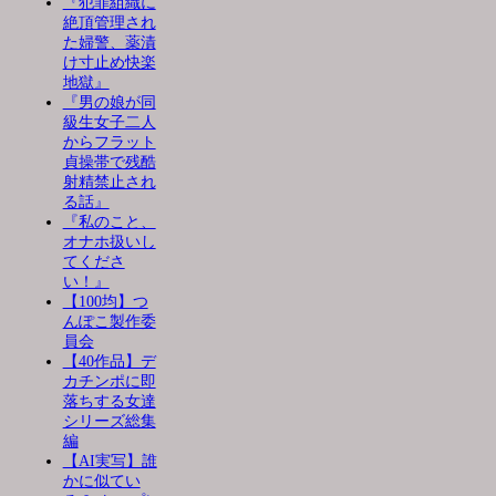
『犯罪組織に
絶頂管理され
た婦警、薬漬
け寸止め快楽
地獄』
『男の娘が同
級生女子二人
からフラット
貞操帯で残酷
射精禁止され
る話』
『私のこと、
オナホ扱いし
てくださ
い！』
【100均】つ
んぽこ製作委
員会
【40作品】デ
カチンポに即
落ちする女達
シリーズ総集
編
【AI実写】誰
かに似てい