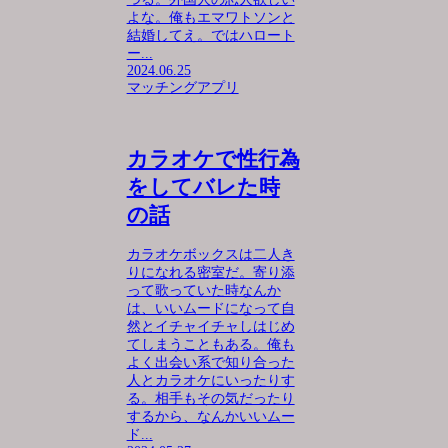
よな。俺もエマワトソンと
結婚してえ。ではハロート
ー...
2024.06.25
マッチングアプリ
カラオケで性行為
をしてバレた時
の話
カラオケボックスは二人き
りになれる密室だ。寄り添
って歌っていた時なんか
は、いいムードになって自
然とイチャイチャしはじめ
てしまうこともある。俺も
よく出会い系で知り合った
人とカラオケにいったりす
る。相手もその気だったり
するから、なんかいいムー
ド...