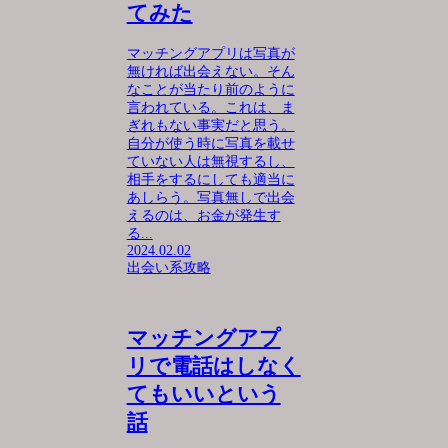
てみた
マッチングアプリは写真が
無ければ出会えない。そん
なことが当たり前のように
言われている。これは、ま
ぎれもない事実だと思う。
自分が使う時に写真を載せ
ていない人は無視するし、
相手をするにしても適当に
あしらう。写真無しで出会
えるのは、お金が発生す
る...
2024.02.02
出会い系攻略
マッチングアプ
リで電話はしなく
てもいいという
話