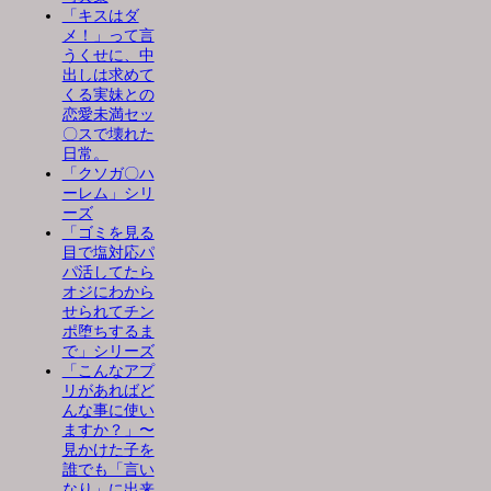
「キスはダ
メ！」って言
うくせに、中
出しは求めて
くる実妹との
恋愛未満セッ
〇スで壊れた
日常。
「クソガ〇ハ
ーレム」シリ
ーズ
「ゴミを見る
目で塩対応パ
パ活してたら
オジにわから
せられてチン
ポ堕ちするま
で」シリーズ
「こんなアプ
リがあればど
んな事に使い
ますか？」〜
見かけた子を
誰でも「言い
なり」に出来