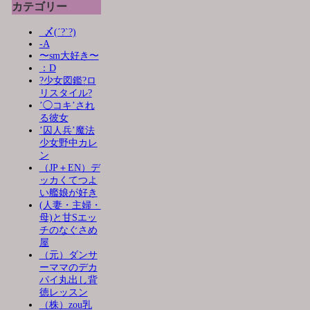
カテゴリー
_〆(´?`?)
-A
〜sm大好き〜
：D
?少女図鑑?ロ
リスタイル?
’◯コキ’され
る彼女
’囚人兵’魔法
少女野中カレ
ン
（JP＋EN）デ
ッカくてつよ
い艦娘が好き
(人妻・主婦・
母)と甘Sエッ
チのなぐさめ
屋
（元）ダンサ
ーママのデカ
パイ丸出し背
徳レッスン
（株）zou乳