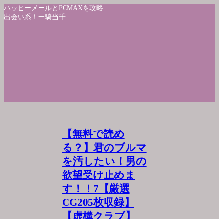
ハッピーメールとPCMAXを攻略
出会い系！一騎当千
【無料で読め
る？】君のブルマ
を汚したい！男の
欲望受け止めま
す！！7【厳選
CG205枚収録】
【虚構クラブ】