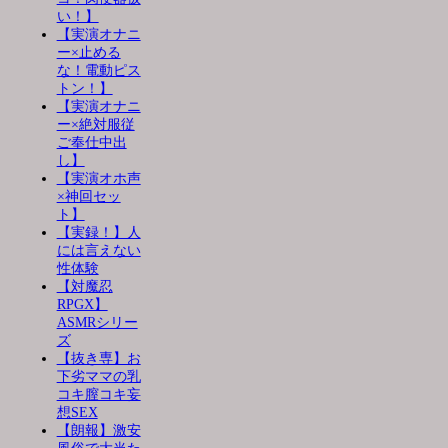
い！】
【実演オナニ
ー×止める
な！電動ピス
トン！】
【実演オナニ
ー×絶対服従
ご奉仕中出
し】
【実演オホ声
×神回セッ
ト】
【実録！】人
には言えない
性体験
【対魔忍
RPGX】
ASMRシリー
ズ
【抜き専】お
下劣ママの乳
コキ膣コキ妄
想SEX
【朗報】激安