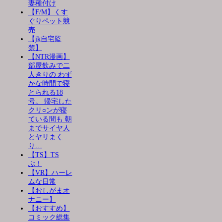
妻種付け
【F/M】くす
ぐりペット競
売
【jk自宅監
禁】
【NTR漫画】
部屋飲みで二
人きりの わず
かな時間で寝
とられる18
号。 帰宅した
クリ○ンが寝
ている間も 朝
までサイヤ人
とヤリまく
り…
【TS】TS
ぶ！
【VR】ハーレ
ムな日常
【おしがまオ
ナニー】
【おすすめ】
コミック総集