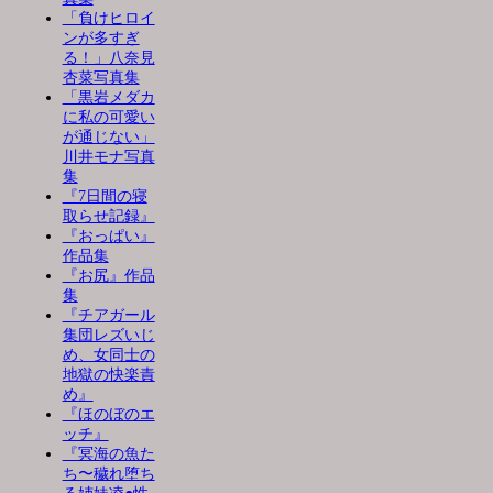
「負けヒロイ
ンが多すぎ
る！」八奈見
杏菜写真集
「黒岩メダカ
に私の可愛い
が通じない」
川井モナ写真
集
『7日間の寝
取らせ記録』
『おっぱい』
作品集
『お尻』作品
集
『チアガール
集団レズいじ
め、女同士の
地獄の快楽責
め』
『ほのぼのエ
ッチ』
『冥海の魚た
ち〜穢れ堕ち