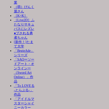
業
（萌）ぴんく
屋さん
［K=K］
［Live2D］ふ
たなりサキュ
バスにレズレ
●プされる勇
者ちゃん
[新作！]たま
て大学
「BegieAde」
シリーズ
「SAOーソー
ドアート・オ
ンラインー
（Sword Art
Online）」作
品
「To LOVEる
-とらぶる-」
作品
「アイドルマ
スターシャイ
ニーカラー