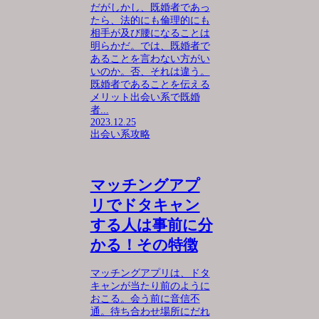
だがしかし、既婚者であっ
たら、法的にも倫理的にも
相手が及び腰になることは
明らかだ。では、既婚者で
あることを言わない方がい
いのか。否、それは違う。
既婚者であることを伝える
メリット出会い系で既婚
者...
2023.12.25
出会い系攻略
マッチングアプ
リでドタキャン
する人は事前に分
かる！その特徴
マッチングアプリは、ドタ
キャンが当たり前のように
おこる。会う前に音信不
通。待ち合わせ場所にだれ