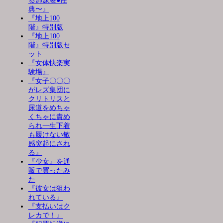
る姉妹凌●性
典〜』
『地上100
階』特別版
『地上100
階』特別版セ
ット
『女体快楽実
験場』
『女子〇〇〇
がレズ集団に
クリトリスと
尿道をめちゃ
くちゃに責め
られ一生下着
も履けない敏
感突起にされ
る』
『少女』を通
販で買ったみ
た
『彼女は狙わ
れている』
『支払いはク
レカで！』