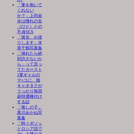
「妻を抱いて
くれない
か？」上司命
令は憧れの女
（ひと）との
不貞SEX
「彼女、お借
りします」水
原千鶴写真集
「挿れたら絶
対許さないか
ら」って言っ
てたカースト
1軍ギャルの
マ○コに、陰
キャオタクが
うっかり毎回
超特濃種付け
する話
「推しの子」
黒川あかね写
真集
「時々ボソッ
とロシア語で