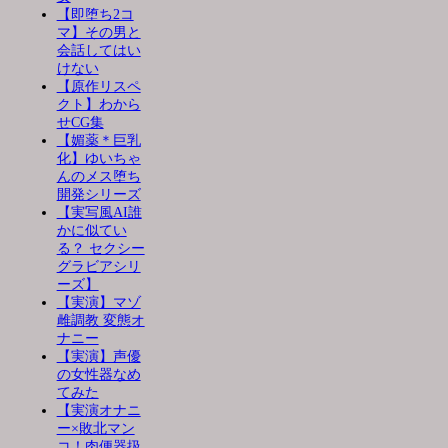
【即堕ち2コ
マ】その男と
会話してはい
けない
【原作リスペ
クト】わから
せCG集
【媚薬＊巨乳
化】ゆいちゃ
んのメス堕ち
開発シリーズ
【実写風AI誰
かに似てい
る？ セクシー
グラビアシリ
ーズ】
【実演】マゾ
雌調教 変態オ
ナニー
【実演】声優
の女性器なめ
てみた
【実演オナニ
ー×敗北マン
コ！肉便器扱