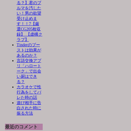
る？】君のブ
ルマを汚した
い！男の欲望
受け止めま
す！！7【厳
選CG205枚収
録】 【虚構ク
ラブ】
Tinderのブー
ストは効果が
あるのか？
言語交換アプ
リ「ハロート
ーク」で出会
い厨はでき
る？
カラオケで性
行為をしてバ
レた時の話
遊び相手に告
白された時に
振る方法
最近のコメント