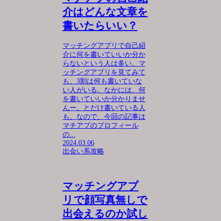
介はどんな文章を
書いたらいい？
マッチングアプリで自己紹
介に何を書いていいか分か
らないという人は多い。マ
ッチングアプリを見てみて
も、3割は何も書いていな
い人がいる。なかには、何
を書いていいか分かりませ
んー。とだけ書いている人
も。なので、今回の記事は
マチアプのプロフィール
の...
2024.03.06
出会い系攻略
マッチングアプ
リで顔写真無しで
出会えるのか試し