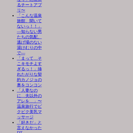
るチートアプ
リ〜
「こんな温泉
旅館、聞いて
ないっ！！」
―知らない男
たちの気配、
逃げ場のない
湯けむりの中
で―
「まって…そ
こキモチよす
ぎるっ！」挿
れたがりな契
約カノジョの
奥をコンコン
「人妻なの
に…夫以外の
アレを…」〜
温泉旅行でビ
クビク美乳マ
ッサージ
「好きだ」と
言えなかった
DT