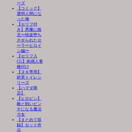
ーズ
【コミック】
透明人間にな
った俺
【セリフ付
き】悪魔に敗
北〜快楽堕ち
させられたセ
ーラーヒロイ
ン編〜
【セリフ入
CG】肉感人妻
種付け
【ヌキ専用】
絶景トイレシ
リーズ
【ハマダ商
店】
【ヒロピン】
敵と戦いピン
チになる魔法
少女
【まとめて収
録】セット作
品