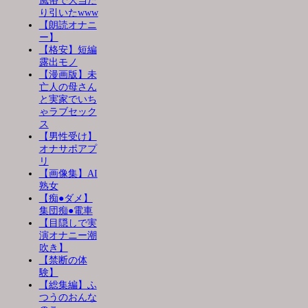
風俗で大当た
り引いたwww
【朗読オナニ
ー】
【格安】短編
露出モノ
【漫画版】未
亡人の母さん
と実家でいち
ゃラブセック
ス
【男性受け】
オナサポアプ
リ
【画像集】AI
熟女
【痴●ダメ】
集団痴●電車
【目隠しで実
演オナニー潮
吹き】
【禁断の体
験】
【総集編】ふ
つうのおんな