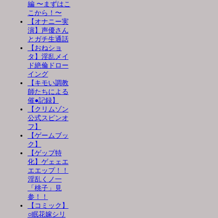
編 〜まずはこ
こから！〜
【オナニー実
演】声優さん
とガチ生通話
【おねショ
タ】淫乱メイ
ド絶倫ドロー
イング
【キモい調教
師たちによる
催●記録】
【クリムゾン
公式スピンオ
フ】
【ゲームブッ
ク】
【ゲップ特
化】ゲェェエ
エエップ！！
淫乱くノ一
「桃子」見
参！！
【コミック】
○眠花嫁シリ