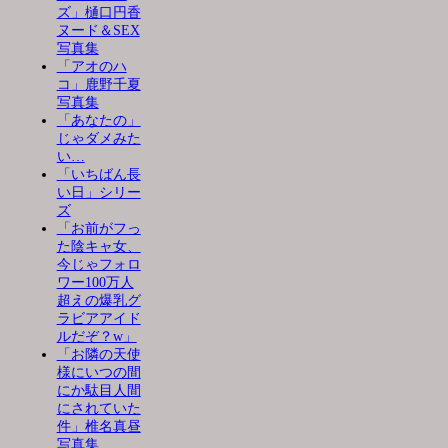
ズ」樋口円香
ヌード＆SEX
写真集
「アオのハ
コ」鹿野千夏
写真集
「あなたの」
じゃダメみた
い…
「いちばん長
い日」シリー
ズ
「お前がフっ
た陰キャ女、
今じゃフォロ
ワー100万人
超えの爆乳グ
ラビアアイド
ルだぞ？w」
「お隣の天使
様にいつの間
にか駄目人間
にされていた
件」椎名真昼
写真集