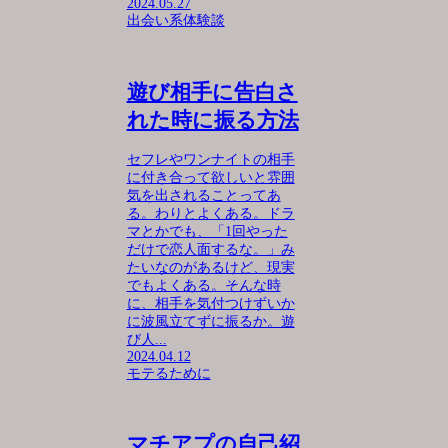
2024.05.27
出会い系体験談
遊び相手に告白さ
れた時に振る方法
セフレやワンナイトの相手
に付き合って欲しいと雰囲
気を出されることってあ
る。わりとよくある。ドラ
マとかでも、「1回やった
だけで恋人面するな。」み
たいなのがあるけど、現実
でもよくある。そんな時
に、相手を気付つけずいか
に波風立てずに振るか。遊
び人...
2024.04.12
モテるために
マチアプの自己紹