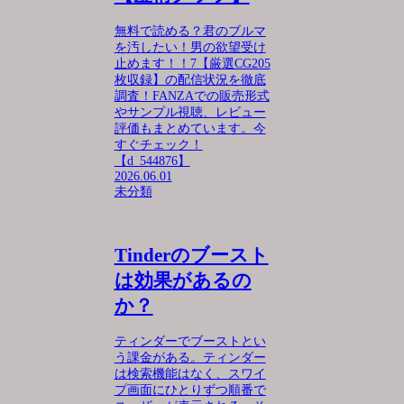
無料で読める？君のブルマ
を汚したい！男の欲望受け
止めます！！7【厳選CG205
枚収録】の配信状況を徹底
調査！FANZAでの販売形式
やサンプル視聴、レビュー
評価もまとめています。今
すぐチェック！
【d_544876】
2026.06.01
未分類
Tinderのブースト
は効果があるの
か？
ティンダーでブーストとい
う課金がある。ティンダー
は検索機能はなく、スワイ
プ画面にひとりずつ順番で