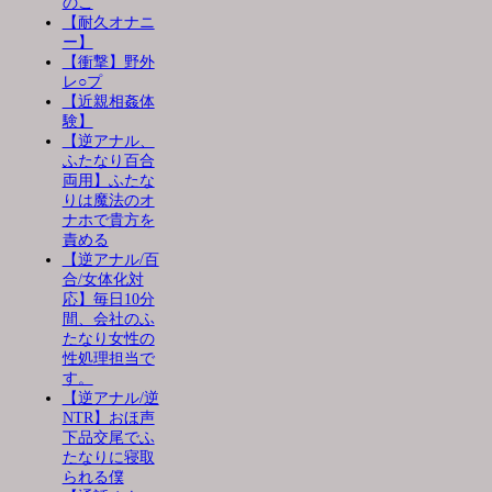
のこ
【耐久オナニ
ー】
【衝撃】野外
レ○プ
【近親相姦体
験】
【逆アナル、
ふたなり百合
両用】ふたな
りは魔法のオ
ナホで貴方を
責める
【逆アナル/百
合/女体化対
応】毎日10分
間、会社のふ
たなり女性の
性処理担当で
す。
【逆アナル/逆
NTR】おほ声
下品交尾でふ
たなりに寝取
られる僕