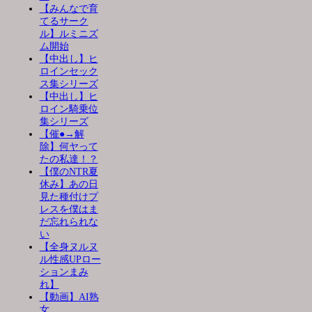
【みんなで育
てるサーク
ル】ルミニズ
ム開始
【中出し】ヒ
ロインセック
ス集シリーズ
【中出し】ヒ
ロイン騎乗位
集シリーズ
【催●→解
除】何ヤって
たの私達！？
【僕のNTR夏
休み】あの日
見た種付けプ
レスを僕はま
だ忘れられな
い
【全身ヌルヌ
ル性感UPロー
ションまみ
れ】
【動画】AI熟
女