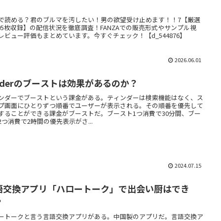
】
で読める？君のブルマを汚したい！男の欲望受け止めます！！7【厳選
205枚収録】の配信状況を徹底調査！FANZAでの販売形式やサンプル視
レビュー評価もまとめています。今すぐチェック！【d_544876】
2026.06.01
inderのブーストは効果があるのか？
ンダーでブーストという課金がある。ティンダーは検索機能はなく、ス
プ画面にひとりずつ順番でユーザーが表示される。その順番を優先して
することができる課金がブーストだ。ブースト1つ消費で30分間、ブー
2つ消費で2時間の優先表示がさ...
2024.07.15
語交換アプリ「ハロートーク」で出会い厨はでき
？
ートークと言う言語交換アプリがある。中国製のアプリだ。言語交換ア