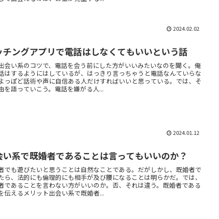
2024.02.02
ッチングアプリで電話はしなくてもいいという話
出会い系のコツで、電話を会う前にした方がいいみたいなのを聞く。俺
話はするようにはしているが、はっきり言っちゃうと電話なんていらな
よっぽど話術や声に自信ある人だけすればいいと思っている。では、そ
由を語っていこう。電話を嫌がる人...
2024.01.12
会い系で既婚者であることは言ってもいいのか？
者でも遊びたいと思うことは自然なことである。だがしかし、既婚者で
たら、法的にも倫理的にも相手が及び腰になることは明らかだ。では、
者であることを言わない方がいいのか。否、それは違う。既婚者である
を伝えるメリット出会い系で既婚者...