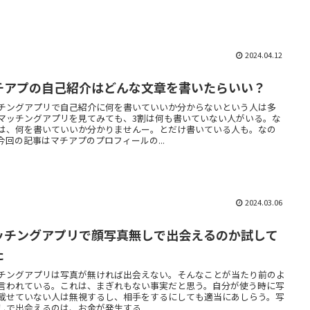
2024.04.12
チアプの自己紹介はどんな文章を書いたらいい？
チングアプリで自己紹介に何を書いていいか分からないという人は多
マッチングアプリを見てみても、3割は何も書いていない人がいる。な
は、何を書いていいか分かりませんー。とだけ書いている人も。なの
今回の記事はマチアプのプロフィールの...
2024.03.06
ッチングアプリで顔写真無しで出会えるのか試して
た
チングアプリは写真が無ければ出会えない。そんなことが当たり前のよ
言われている。これは、まぎれもない事実だと思う。自分が使う時に写
載せていない人は無視するし、相手をするにしても適当にあしらう。写
しで出会えるのは、お金が発生する...