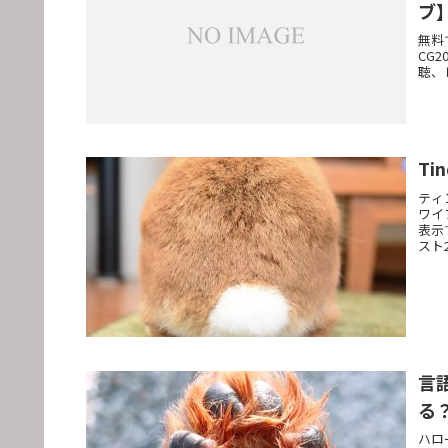
ブ
無料
CG
聴、
T
ティ
ワイ
表示
スト
言
る
ハロ