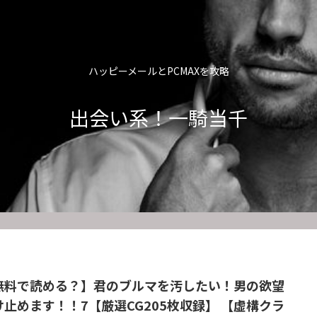
ハッピーメールとPCMAXを攻略
出会い系！一騎当千
無料で読める？】君のブルマを汚したい！男の欲望
け止めます！！7【厳選CG205枚収録】 【虚構クラ