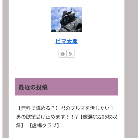
ピマ太郎
最近の投稿
【無料で読める？】君のブルマを汚したい！
男の欲望受け止めます！！7【厳選CG205枚収
録】 【虚構クラブ】