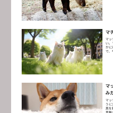
マ
マッ
い。
かに
で、
マ
み
マッ
うに
真を
真無