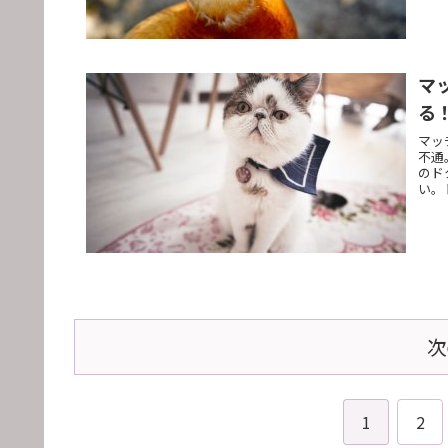
マ
る
マッ
不通
のド
い。
次
1
2