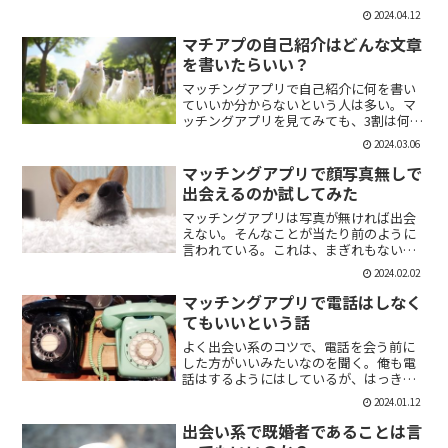
「1回やっただけで恋人面するな。」みた
2024.04.12
いなのがあるけど、現実でもよくある。
そんな時に、相手を気付つけずいかに波
マチアプの自己紹介はどんな文章
風立てずに振るか。遊び人...
を書いたらいい？
マッチングアプリで自己紹介に何を書い
ていいか分からないという人は多い。マ
ッチングアプリを見てみても、3割は何も
書いていない人がいる。なかには、何を
2024.03.06
書いていいか分かりませんー。とだけ書
いている人も。なので、今回の記事はマ
マッチングアプリで顔写真無しで
チアプのプロフィールの...
出会えるのか試してみた
マッチングアプリは写真が無ければ出会
えない。そんなことが当たり前のように
言われている。これは、まぎれもない事
実だと思う。自分が使う時に写真を載せ
2024.02.02
ていない人は無視するし、相手をするに
しても適当にあしらう。写真無しで出会
マッチングアプリで電話はしなく
えるのは、お金が発生する...
てもいいという話
よく出会い系のコツで、電話を会う前に
した方がいいみたいなのを聞く。俺も電
話はするようにはしているが、はっきり
言っちゃうと電話なんていらない。よっ
2024.01.12
ぽど話術や声に自信ある人だけすればい
いと思っている。では、その理由を語っ
出会い系で既婚者であることは言
ていこう。電話を嫌がる人...