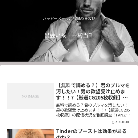
ハッピーメールとPCMAXを攻略
出会い系！一騎当千
【無料で読める？】君のブルマを
汚したい！男の欲望受け止めま
す！！7【厳選CG205枚収録】
【虚構クラブ】
無料で読める？君のブルマを汚したい！
男の欲望受け止めます！！7【厳選CG205
枚収録】の配信状況を徹底調査！FANZA
での販売形式やサンプル視聴、レビュー
2026.06.01
評価もまとめています。今すぐチェッ
ク！【d_544876】
Tinderのブーストは効果がある
のか？