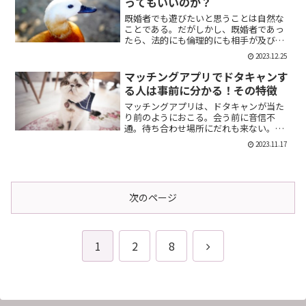
ってもいいのか？
既婚者でも遊びたいと思うことは自然な
ことである。だがしかし、既婚者であっ
たら、法的にも倫理的にも相手が及び腰
になることは明らかだ。では、既婚者で
2023.12.25
あることを言わない方がいいのか。否、
それは違う。既婚者であることを伝える
マッチングアプリでドタキャンす
メリット出会い系で既婚者...
る人は事前に分かる！その特徴
マッチングアプリは、ドタキャンが当た
り前のようにおこる。会う前に音信不
通。待ち合わせ場所にだれも来ない。そ
んなの普通だ。迷惑な話だが、このドタ
2023.11.17
キャン野郎どもは見分けることができ
る。今回は、それを伝授したい。ドタキ
ャンをする人の特徴ドタキャン...
次のページ
次
1
2
8
へ