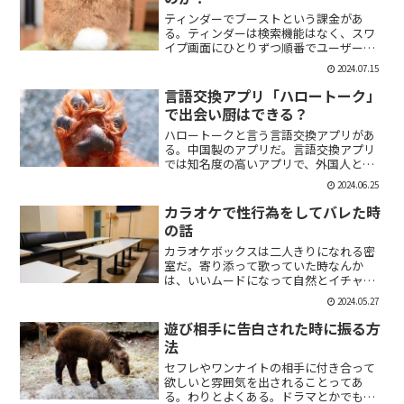
ティンダーでブーストという課金があ
る。ティンダーは検索機能はなく、スワ
イプ画面にひとりずつ順番でユーザーが
表示される。その順番を優先して表示す
2024.07.15
ることができる課金がブーストだ。ブー
スト1つ消費で30分間、ブースト2つ消費
言語交換アプリ「ハロートーク」
で2時間の優先表示がさ...
で出会い厨はできる？
ハロートークと言う言語交換アプリがあ
る。中国製のアプリだ。言語交換アプリ
では知名度の高いアプリで、外国人と知
り合いたい付き合いたいという人にも魅
2024.06.25
力的には一見魅力的にうつる。外国人の
恋人欲しいよな。俺もエマワトソンと結
カラオケで性行為をしてバレた時
婚してえ。ではハロートー...
の話
カラオケボックスは二人きりになれる密
室だ。寄り添って歌っていた時なんか
は、いいムードになって自然とイチャイ
チャしはじめてしまうこともある。俺も
2024.05.27
よく出会い系で知り合った人とカラオケ
にいったりする。相手もその気だったり
遊び相手に告白された時に振る方
するから、なんかいいムード...
法
セフレやワンナイトの相手に付き合って
欲しいと雰囲気を出されることってあ
る。わりとよくある。ドラマとかでも、