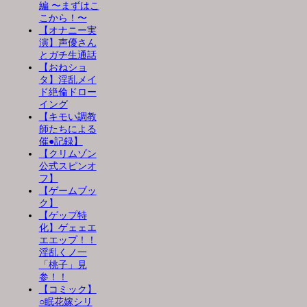
編 〜まずはこ
こから！〜
【オナニー実
演】声優さん
とガチ生通話
【おねショ
タ】淫乱メイ
ド絶倫ドロー
イング
【キモい調教
師たちによる
催●記録】
【クリムゾン
公式スピンオ
フ】
【ゲームブッ
ク】
【ゲップ特
化】ゲェェエ
エエップ！！
淫乱くノ一
「桃子」見
参！！
【コミック】
○眠花嫁シリ