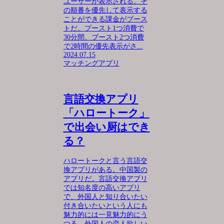
ユーザーが表示される。そ
の順番を優先して表示する
ことができる課金がブース
トだ。ブースト1つ消費で
30分間、ブースト2つ消費
で2時間の優先表示がさ...
2024.07.15
マッチングアプリ
言語交換アプリ
「ハロートーク」
で出会い厨はでき
る？
ハロートークと言う言語交
換アプリがある。中国製の
アプリだ。言語交換アプリ
では知名度の高いアプリ
で、外国人と知り合いたい
付き合いたいという人にも
魅力的には一見魅力的にう
つる。外国人の恋人欲しい