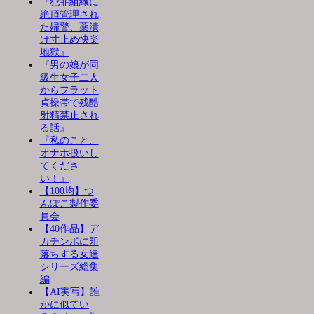
『犯罪組織に
絶頂管理され
た婦警、薬漬
け寸止め快楽
地獄』
『男の娘が同
級生女子二人
からフラット
貞操帯で残酷
射精禁止され
る話』
『私のこと、
オナホ扱いし
てくださ
い！』
【100均】つ
んぽこ製作委
員会
【40作品】デ
カチンポに即
落ちする女達
シリーズ総集
編
【AI実写】誰
かに似てい