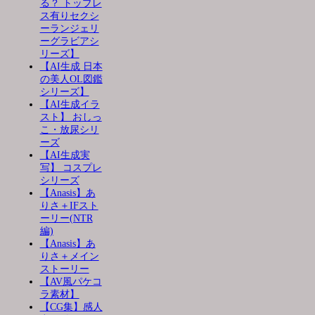
る？ トップレ
ス有りセクシ
ーランジェリ
ーグラビアシ
リーズ】
【AI生成 日本
の美人OL図鑑
シリーズ】
【AI生成イラ
スト】 おしっ
こ・放尿シリ
ーズ
【AI生成実
写】 コスプレ
シリーズ
【Anasis】あ
りさ＋IFスト
ーリー(NTR
編)
【Anasis】あ
りさ＋メイン
ストーリー
【AV風パケコ
ラ素材】
【CG集】感人