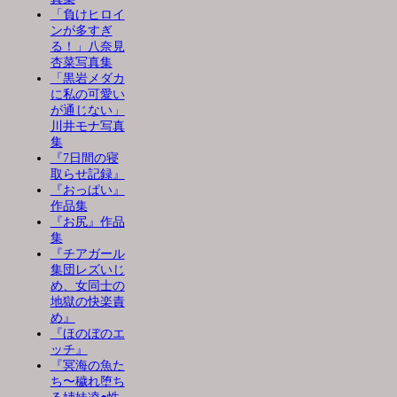
「負けヒロイ
ンが多すぎ
る！」八奈見
杏菜写真集
「黒岩メダカ
に私の可愛い
が通じない」
川井モナ写真
集
『7日間の寝
取らせ記録』
『おっぱい』
作品集
『お尻』作品
集
『チアガール
集団レズいじ
め、女同士の
地獄の快楽責
め』
『ほのぼのエ
ッチ』
『冥海の魚た
ち〜穢れ堕ち