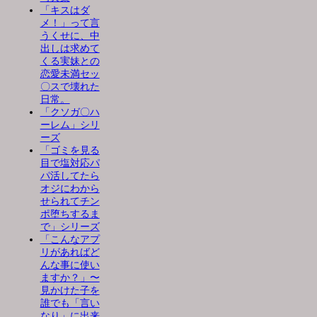
「キスはダ
メ！」って言
うくせに、中
出しは求めて
くる実妹との
恋愛未満セッ
〇スで壊れた
日常。
「クソガ〇ハ
ーレム」シリ
ーズ
「ゴミを見る
目で塩対応パ
パ活してたら
オジにわから
せられてチン
ポ堕ちするま
で」シリーズ
「こんなアプ
リがあればど
んな事に使い
ますか？」〜
見かけた子を
誰でも「言い
なり」に出来