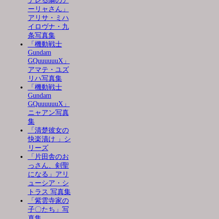
デレる隣のア
ーリャさん」
アリサ・ミハ
イロヴナ・九
条写真集
「機動戦士
Gundam
GQuuuuuuX」
アマテ・ユズ
リハ写真集
「機動戦士
Gundam
GQuuuuuuX」
ニャアン写真
集
「清楚彼女の
快楽漬け 」シ
リーズ
「片田舎のお
っさん、剣聖
になる」アリ
ューシア・シ
トラス 写真集
「紫雲寺家の
子〇たち」写
真集