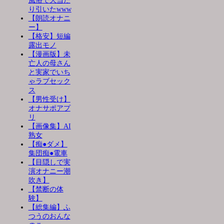
風俗で大当た
り引いたwww
【朗読オナニ
ー】
【格安】短編
露出モノ
【漫画版】未
亡人の母さん
と実家でいち
ゃラブセック
ス
【男性受け】
オナサポアプ
リ
【画像集】AI
熟女
【痴●ダメ】
集団痴●電車
【目隠しで実
演オナニー潮
吹き】
【禁断の体
験】
【総集編】ふ
つうのおんな