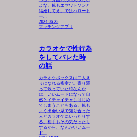
よな。俺もエマワトソンと
結婚してえ。ではハロート
ー...
2024.06.25
マッチングアプリ
カラオケで性行為
をしてバレた時
の話
カラオケボックスは二人き
りになれる密室だ。寄り添
って歌っていた時なんか
は、いいムードになって自
然とイチャイチャしはじめ
てしまうこともある。俺も
よく出会い系で知り合った
人とカラオケにいったりす
る。相手もその気だったり
するから、なんかいいムー
ド...