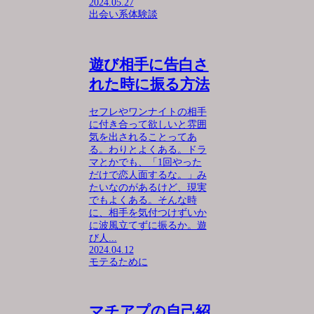
2024.05.27
出会い系体験談
遊び相手に告白さ
れた時に振る方法
セフレやワンナイトの相手
に付き合って欲しいと雰囲
気を出されることってあ
る。わりとよくある。ドラ
マとかでも、「1回やった
だけで恋人面するな。」み
たいなのがあるけど、現実
でもよくある。そんな時
に、相手を気付つけずいか
に波風立てずに振るか。遊
び人...
2024.04.12
モテるために
マチアプの自己紹