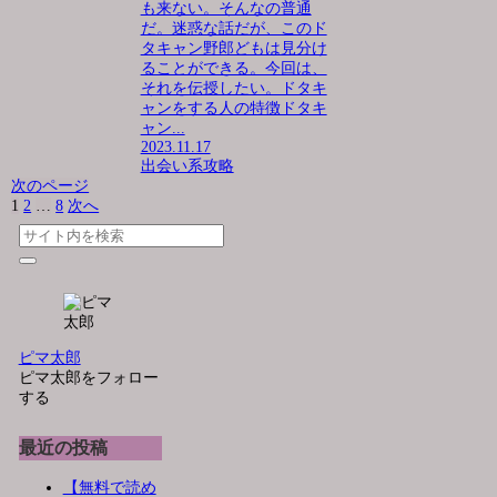
も来ない。そんなの普通
だ。迷惑な話だが、このド
タキャン野郎どもは見分け
ることができる。今回は、
それを伝授したい。ドタキ
ャンをする人の特徴ドタキ
ャン...
2023.11.17
出会い系攻略
次のページ
1
2
…
8
次へ
ピマ太郎
ピマ太郎をフォロー
する
最近の投稿
【無料で読め