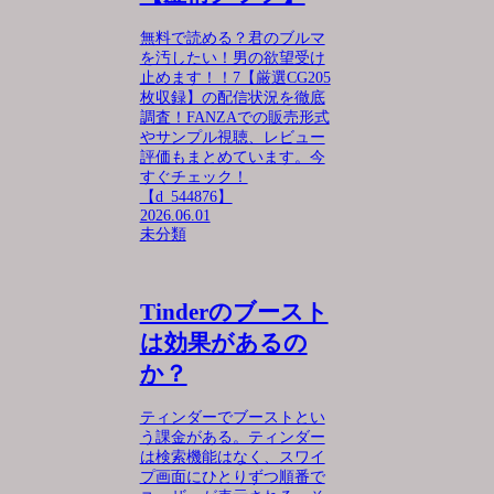
無料で読める？君のブルマ
を汚したい！男の欲望受け
止めます！！7【厳選CG205
枚収録】の配信状況を徹底
調査！FANZAでの販売形式
やサンプル視聴、レビュー
評価もまとめています。今
すぐチェック！
【d_544876】
2026.06.01
未分類
Tinderのブースト
は効果があるの
か？
ティンダーでブーストとい
う課金がある。ティンダー
は検索機能はなく、スワイ
プ画面にひとりずつ順番で