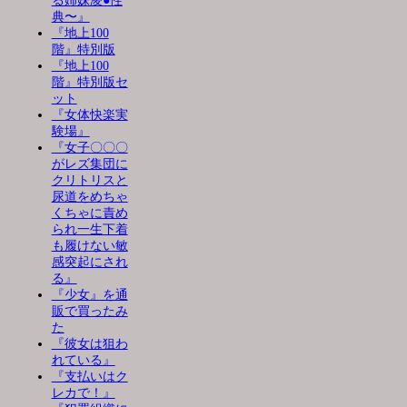
る姉妹凌●性
典〜』
『地上100
階』特別版
『地上100
階』特別版セ
ット
『女体快楽実
験場』
『女子〇〇〇
がレズ集団に
クリトリスと
尿道をめちゃ
くちゃに責め
られ一生下着
も履けない敏
感突起にされ
る』
『少女』を通
販で買ったみ
た
『彼女は狙わ
れている』
『支払いはク
レカで！』