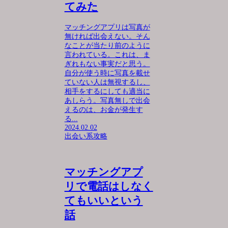
てみた
マッチングアプリは写真が
無ければ出会えない。そん
なことが当たり前のように
言われている。これは、ま
ぎれもない事実だと思う。
自分が使う時に写真を載せ
ていない人は無視するし、
相手をするにしても適当に
あしらう。写真無しで出会
えるのは、お金が発生す
る...
2024.02.02
出会い系攻略
マッチングアプ
リで電話はしなく
てもいいという
話