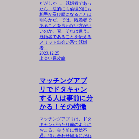
だがしかし、既婚者であっ
たら、法的にも倫理的にも
相手が及び腰になることは
明らかだ。では、既婚者で
あることを言わない方がい
いのか。否、それは違う。
既婚者であることを伝える
メリット出会い系で既婚
者...
2023.12.25
出会い系攻略
マッチングアプ
リでドタキャン
する人は事前に分
かる！その特徴
マッチングアプリは、ドタ
キャンが当たり前のように
おこる。会う前に音信不
通。待ち合わせ場所にだれ