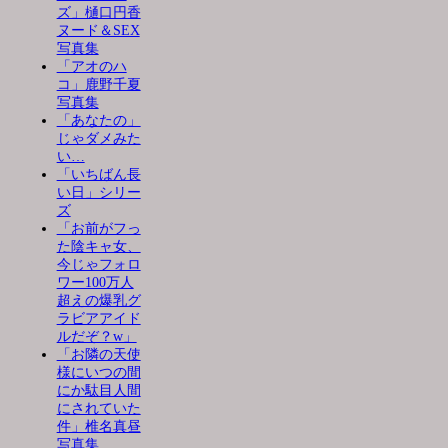
ズ」樋口円香
ヌード＆SEX
写真集
「アオのハ
コ」鹿野千夏
写真集
「あなたの」
じゃダメみた
い…
「いちばん長
い日」シリー
ズ
「お前がフっ
た陰キャ女、
今じゃフォロ
ワー100万人
超えの爆乳グ
ラビアアイド
ルだぞ？w」
「お隣の天使
様にいつの間
にか駄目人間
にされていた
件」椎名真昼
写真集