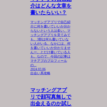
介はどんな文章を
書いたらいい？
マッチングアプリで自己紹
介に何を書いていいか分か
らないという人は多い。マ
ッチングアプリを見てみて
も、3割は何も書いていな
い人がいる。なかには、何
を書いていいか分かりませ
んー。とだけ書いている人
も。なので、今回の記事は
マチアプのプロフィール
の...
2024.03.06
出会い系攻略
マッチングアプ
リで顔写真無しで
出会えるのか試し