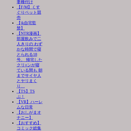
妻種付け
【F/M】くす
ぐりペット競
売
【jk自宅監
禁】
【NTR漫画】
部屋飲みで二
人きりの わず
かな時間で寝
とられる18
号。 帰宅した
クリ○ンが寝
ている間も 朝
までサイヤ人
とヤリまく
り…
【TS】TS
ぶ！
【VR】ハーレ
ムな日常
【おしがまオ
ナニー】
【おすすめ】
コミック総集