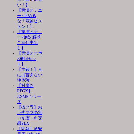
い！】
【実演オナニ
ー×止める
な！電動ピス
トン！】
【実演オナニ
ー×絶対服従
ご奉仕中出
し】
【実演オホ声
×神回セッ
ト】
【実録！】人
には言えない
性体験
【対魔忍
RPGX】
ASMRシリー
ズ
【抜き専】お
下劣ママの乳
コキ膣コキ妄
想SEX
【朗報】激安