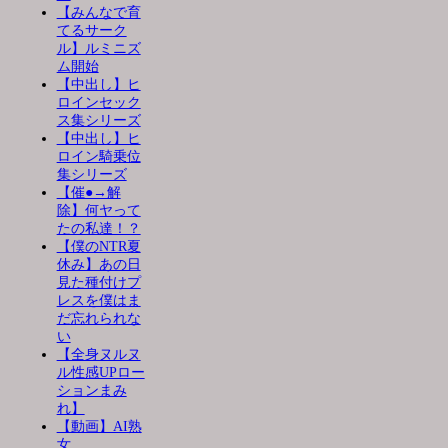
【みんなで育
てるサーク
ル】ルミニズ
ム開始
【中出し】ヒ
ロインセック
ス集シリーズ
【中出し】ヒ
ロイン騎乗位
集シリーズ
【催●→解
除】何ヤって
たの私達！？
【僕のNTR夏
休み】あの日
見た種付けプ
レスを僕はま
だ忘れられな
い
【全身ヌルヌ
ル性感UPロー
ションまみ
れ】
【動画】AI熟
女