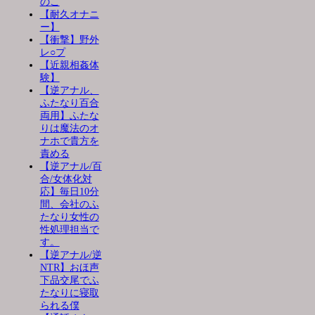
のこ
【耐久オナニ
ー】
【衝撃】野外
レ○プ
【近親相姦体
験】
【逆アナル、
ふたなり百合
両用】ふたな
りは魔法のオ
ナホで貴方を
責める
【逆アナル/百
合/女体化対
応】毎日10分
間、会社のふ
たなり女性の
性処理担当で
す。
【逆アナル/逆
NTR】おほ声
下品交尾でふ
たなりに寝取
られる僕