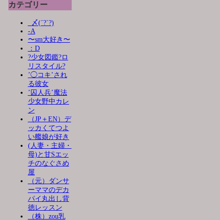
カテゴリー
_〆(´?`?)
-A
〜sm大好き〜
：D
?少女図鑑?ロ
リスタイル?
’◯コキ’され
る彼女
’囚人兵’魔法
少女野中カレ
ン
（JP＋EN）デ
ッカくてつよ
い艦娘が好き
(人妻・主婦・
母)と甘Sエッ
チのなぐさめ
屋
（元）ダンサ
ーママのデカ
パイ丸出し背
徳レッスン
（株）zou乳