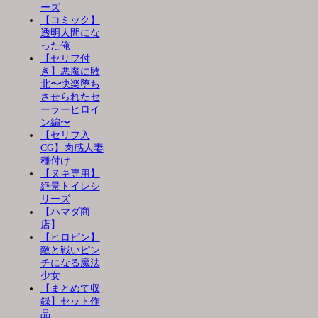
ーズ
【コミック】
透明人間にな
った俺
【セリフ付
き】悪魔に敗
北〜快楽堕ち
させられたセ
ーラーヒロイ
ン編〜
【セリフ入
CG】肉感人妻
種付け
【ヌキ専用】
絶景トイレシ
リーズ
【ハマダ商
店】
【ヒロピン】
敵と戦いピン
チになる魔法
少女
【まとめて収
録】セット作
品