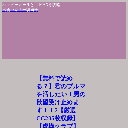
ハッピーメールとPCMAXを攻略
出会い系！一騎当千
【無料で読め
る？】君のブルマ
を汚したい！男の
欲望受け止めま
す！！7【厳選
CG205枚収録】
【虚構クラブ】