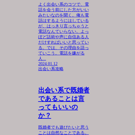
よく出会い系のコツで、電
話を会う前にした方がいい
みたいなのを聞く。俺も電
話はするようにはしている
が、はっきり言っちゃうと
電話なんていらない。よっ
ぽど話術や声に自信ある人
だけすればいいと思ってい
る。では、その理由を語っ
ていこう。電話を嫌がる
人...
2024.01.12
出会い系攻略
出会い系で既婚者
であることは言
ってもいいの
か？
既婚者でも遊びたいと思う
ことは自然なことである。