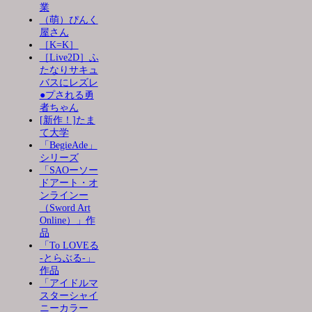
業
（萌）ぴんく
屋さん
［K=K］
［Live2D］ふ
たなりサキュ
バスにレズレ
●プされる勇
者ちゃん
[新作！]たま
て大学
「BegieAde」
シリーズ
「SAOーソー
ドアート・オ
ンラインー
（Sword Art
Online）」作
品
「To LOVEる
-とらぶる-」
作品
「アイドルマ
スターシャイ
ニーカラー