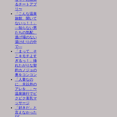
るチートアプ
リ〜
「こんな温泉
旅館、聞いて
ないっ！！」
―知らない男
たちの気配、
逃げ場のない
湯けむりの中
で―
「まって…そ
こキモチよす
ぎるっ！」挿
れたがりな契
約カノジョの
奥をコンコン
「人妻なの
に…夫以外の
アレを…」〜
温泉旅行でビ
クビク美乳マ
ッサージ
「好きだ」と
言えなかった
DT