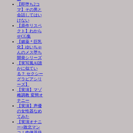
【即堕ち2コ
マ】その男と
会話してはい
けない
【原作リスペ
クト】わから
せCG集
【媚薬＊巨乳
化】ゆいちゃ
んのメス堕ち
開発シリーズ
【実写風AI誰
かに似てい
る？ セクシー
グラビアシリ
ーズ】
【実演】マゾ
雌調教 変態オ
ナニー
【実演】声優
の女性器なめ
てみた
【実演オナニ
ー×敗北マン
コ！肉便器扱