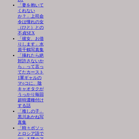
「妻を抱いて
くれない
か？」上司命
令は憧れの女
（ひと）との
不貞SEX
「彼女、お借
りします」水
原千鶴写真集
「挿れたら絶
対許さないか
ら」って言っ
てたカースト
1軍ギャルの
マ○コに、陰
キャオタクが
うっかり毎回
超特濃種付け
する話
「推しの子」
黒川あかね写
真集
「時々ボソッ
とロシア語で