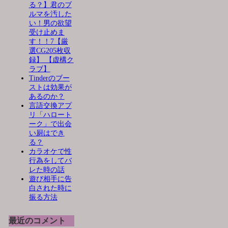
る？】君のブ
ルマを汚した
い！男の欲望
受け止めま
す！！7【厳
選CG205枚収
録】 【虚構ク
ラブ】
Tinderのブー
ストは効果が
あるのか？
言語交換アプ
リ「ハロート
ーク」で出会
い厨はでき
る？
カラオケで性
行為をしてバ
レた時の話
遊び相手に告
白された時に
振る方法
最近のコメント