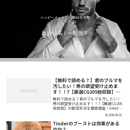
ハッピーメールとPCMAXを攻略
出会い系！一騎当千
【無料で読める？】君のブルマを
汚したい！男の欲望受け止めま
す！！7【厳選CG205枚収録】
【虚構クラブ】
無料で読める？君のブルマを汚したい！
男の欲望受け止めます！！7【厳選CG205
枚収録】の配信状況を徹底調査！FANZA
での販売形式やサンプル視聴、レビュー
2026.06.01
評価もまとめています。今すぐチェッ
ク！【d_544876】
Tinderのブーストは効果がある
のか？