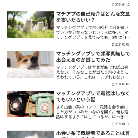
「1回やっただけで恋人面するな。」みた
2024.04.12
いなのがあるけど、現実でもよくある。
そんな時に、相手を気付つけずいかに波
マチアプの自己紹介はどんな文章
風立てずに振るか。遊び人...
を書いたらいい？
マッチングアプリで自己紹介に何を書い
ていいか分からないという人は多い。マ
ッチングアプリを見てみても、3割は何も
書いていない人がいる。なかには、何を
2024.03.06
書いていいか分かりませんー。とだけ書
いている人も。なので、今回の記事はマ
マッチングアプリで顔写真無しで
チアプのプロフィールの...
出会えるのか試してみた
マッチングアプリは写真が無ければ出会
えない。そんなことが当たり前のように
言われている。これは、まぎれもない事
実だと思う。自分が使う時に写真を載せ
2024.02.02
ていない人は無視するし、相手をするに
しても適当にあしらう。写真無しで出会
マッチングアプリで電話はしなく
えるのは、お金が発生する...
てもいいという話
よく出会い系のコツで、電話を会う前に
した方がいいみたいなのを聞く。俺も電
話はするようにはしているが、はっきり
言っちゃうと電話なんていらない。よっ
2024.01.12
ぽど話術や声に自信ある人だけすればい
いと思っている。では、その理由を語っ
出会い系で既婚者であることは言
ていこう。電話を嫌がる人...