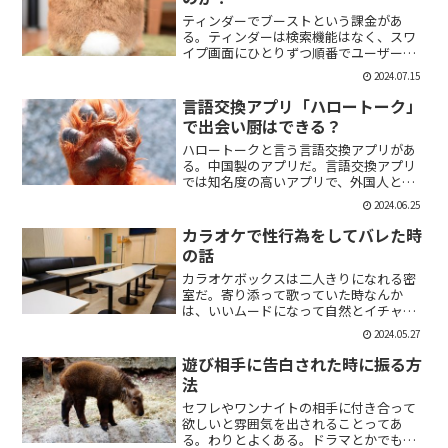
ティンダーでブーストという課金があ
る。ティンダーは検索機能はなく、スワ
イプ画面にひとりずつ順番でユーザーが
表示される。その順番を優先して表示す
2024.07.15
ることができる課金がブーストだ。ブー
スト1つ消費で30分間、ブースト2つ消費
言語交換アプリ「ハロートーク」
で2時間の優先表示がさ...
で出会い厨はできる？
ハロートークと言う言語交換アプリがあ
る。中国製のアプリだ。言語交換アプリ
では知名度の高いアプリで、外国人と知
り合いたい付き合いたいという人にも魅
2024.06.25
力的には一見魅力的にうつる。外国人の
恋人欲しいよな。俺もエマワトソンと結
カラオケで性行為をしてバレた時
婚してえ。ではハロートー...
の話
カラオケボックスは二人きりになれる密
室だ。寄り添って歌っていた時なんか
は、いいムードになって自然とイチャイ
チャしはじめてしまうこともある。俺も
2024.05.27
よく出会い系で知り合った人とカラオケ
にいったりする。相手もその気だったり
遊び相手に告白された時に振る方
するから、なんかいいムード...
法
セフレやワンナイトの相手に付き合って
欲しいと雰囲気を出されることってあ
る。わりとよくある。ドラマとかでも、