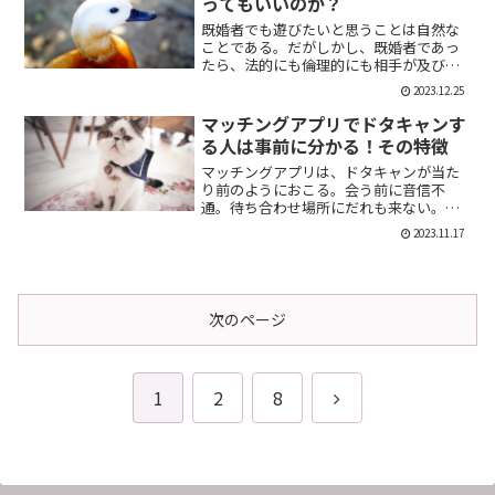
ってもいいのか？
既婚者でも遊びたいと思うことは自然な
ことである。だがしかし、既婚者であっ
たら、法的にも倫理的にも相手が及び腰
になることは明らかだ。では、既婚者で
2023.12.25
あることを言わない方がいいのか。否、
それは違う。既婚者であることを伝える
マッチングアプリでドタキャンす
メリット出会い系で既婚者...
る人は事前に分かる！その特徴
マッチングアプリは、ドタキャンが当た
り前のようにおこる。会う前に音信不
通。待ち合わせ場所にだれも来ない。そ
んなの普通だ。迷惑な話だが、このドタ
2023.11.17
キャン野郎どもは見分けることができ
る。今回は、それを伝授したい。ドタキ
ャンをする人の特徴ドタキャン...
次のページ
次
1
2
8
へ