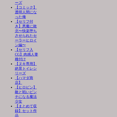
ーズ
【コミック】
透明人間にな
った俺
【セリフ付
き】悪魔に敗
北〜快楽堕ち
させられたセ
ーラーヒロイ
ン編〜
【セリフ入
CG】肉感人妻
種付け
【ヌキ専用】
絶景トイレシ
リーズ
【ハマダ商
店】
【ヒロピン】
敵と戦いピン
チになる魔法
少女
【まとめて収
録】セット作
品