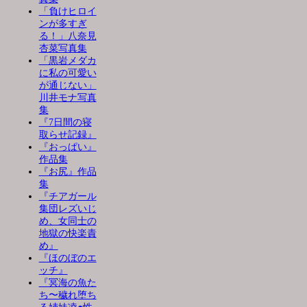
「負けヒロイ
ンが多すぎ
る！」八奈見
杏菜写真集
「黒岩メダカ
に私の可愛い
が通じない」
川井モナ写真
集
『7日間の寝
取らせ記録』
『おっぱい』
作品集
『お尻』作品
集
『チアガール
集団レズいじ
め、女同士の
地獄の快楽責
め』
『ほのぼのエ
ッチ』
『冥海の魚た
ち〜穢れ堕ち