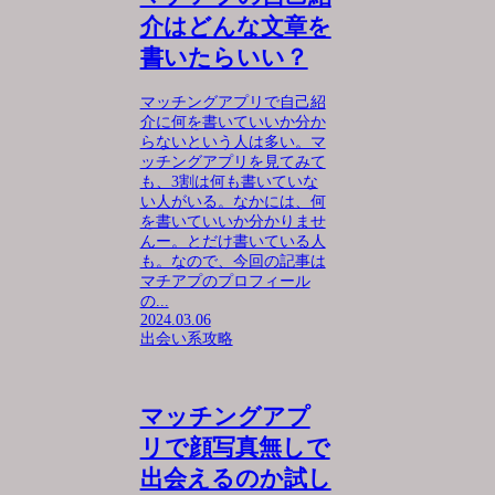
介はどんな文章を
書いたらいい？
マッチングアプリで自己紹
介に何を書いていいか分か
らないという人は多い。マ
ッチングアプリを見てみて
も、3割は何も書いていな
い人がいる。なかには、何
を書いていいか分かりませ
んー。とだけ書いている人
も。なので、今回の記事は
マチアプのプロフィール
の...
2024.03.06
出会い系攻略
マッチングアプ
リで顔写真無しで
出会えるのか試し