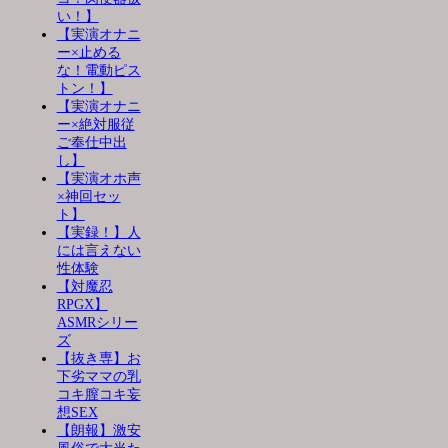
い！】
【実演オナニ
ー×止める
な！電動ピス
トン！】
【実演オナニ
ー×絶対服従
ご奉仕中出
し】
【実演オホ声
×神回セッ
ト】
【実録！】人
には言えない
性体験
【対魔忍
RPGX】
ASMRシリー
ズ
【抜き専】お
下劣ママの乳
コキ膣コキ妄
想SEX
【朗報】激安