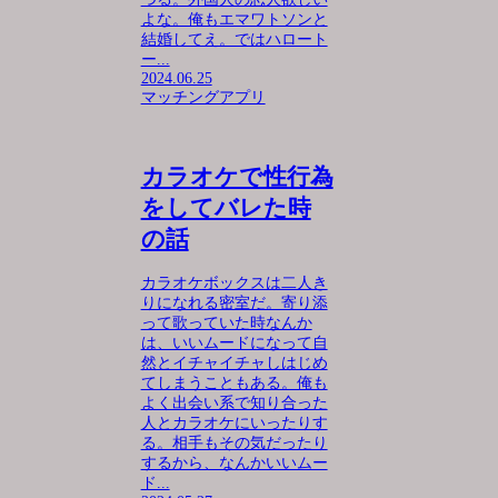
よな。俺もエマワトソンと
結婚してえ。ではハロート
ー...
2024.06.25
マッチングアプリ
カラオケで性行為
をしてバレた時
の話
カラオケボックスは二人き
りになれる密室だ。寄り添
って歌っていた時なんか
は、いいムードになって自
然とイチャイチャしはじめ
てしまうこともある。俺も
よく出会い系で知り合った
人とカラオケにいったりす
る。相手もその気だったり
するから、なんかいいムー
ド...