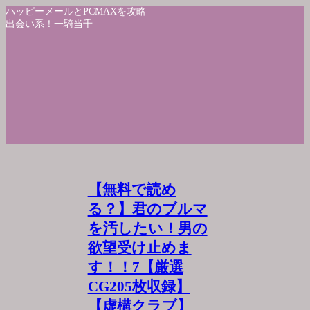
ハッピーメールとPCMAXを攻略
出会い系！一騎当千
【無料で読め
る？】君のブルマ
を汚したい！男の
欲望受け止めま
す！！7【厳選
CG205枚収録】
【虚構クラブ】