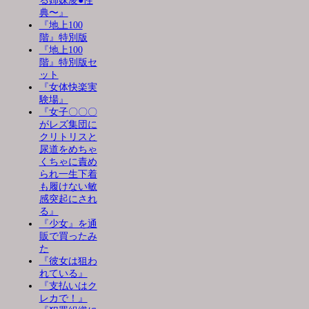
る姉妹凌●性
典〜』
『地上100
階』特別版
『地上100
階』特別版セ
ット
『女体快楽実
験場』
『女子〇〇〇
がレズ集団に
クリトリスと
尿道をめちゃ
くちゃに責め
られ一生下着
も履けない敏
感突起にされ
る』
『少女』を通
販で買ったみ
た
『彼女は狙わ
れている』
『支払いはク
レカで！』