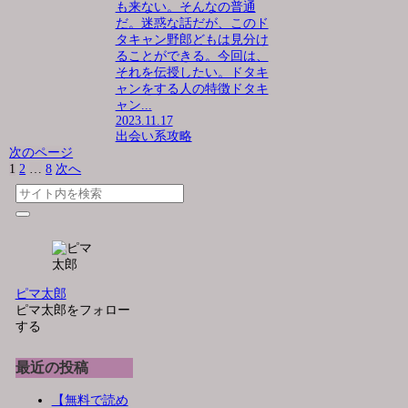
も来ない。そんなの普通
だ。迷惑な話だが、このド
タキャン野郎どもは見分け
ることができる。今回は、
それを伝授したい。ドタキ
ャンをする人の特徴ドタキ
ャン...
2023.11.17
出会い系攻略
次のページ
1
2
…
8
次へ
ピマ太郎
ピマ太郎をフォロー
する
最近の投稿
【無料で読め