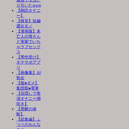
風俗で大当た
り引いたwww
【朗読オナニ
ー】
【格安】短編
露出モノ
【漫画版】未
亡人の母さん
と実家でいち
ゃラブセック
ス
【男性受け】
オナサポアプ
リ
【画像集】AI
熟女
【痴●ダメ】
集団痴●電車
【目隠しで実
演オナニー潮
吹き】
【禁断の体
験】
【総集編】ふ
つうのおんな