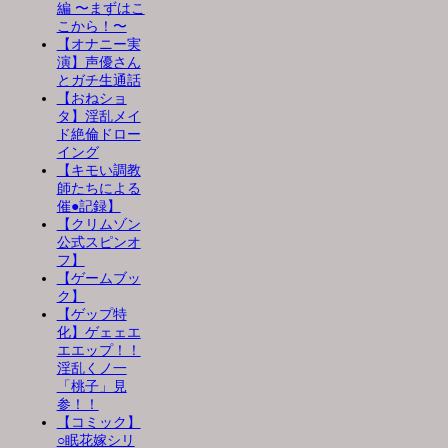
編 〜まずはこ
こから！〜
【オナニー実
演】声優さん
とガチ生通話
【おねショ
タ】淫乱メイ
ド絶倫ドロー
イング
【キモい調教
師たちによる
催●記録】
【クリムゾン
公式スピンオ
フ】
【ゲームブッ
ク】
【ゲップ特
化】ゲェェエ
エエップ！！
淫乱くノ一
「桃子」見
参！！
【コミック】
○眠花嫁シリ