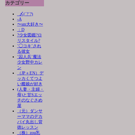
カテゴリー
_〆(´?`?)
-A
〜sm大好き〜
：D
?少女図鑑?ロ
リスタイル?
’◯コキ’され
る彼女
’囚人兵’魔法
少女野中カレ
ン
（JP＋EN）デ
ッカくてつよ
い艦娘が好き
(人妻・主婦・
母)と甘Sエッ
チのなぐさめ
屋
（元）ダンサ
ーママのデカ
パイ丸出し背
徳レッスン
（株）zou乳