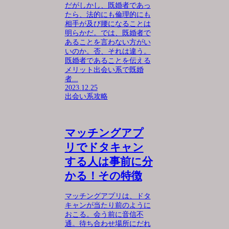
だがしかし、既婚者であっ
たら、法的にも倫理的にも
相手が及び腰になることは
明らかだ。では、既婚者で
あることを言わない方がい
いのか。否、それは違う。
既婚者であることを伝える
メリット出会い系で既婚
者...
2023.12.25
出会い系攻略
マッチングアプ
リでドタキャン
する人は事前に分
かる！その特徴
マッチングアプリは、ドタ
キャンが当たり前のように
おこる。会う前に音信不
通。待ち合わせ場所にだれ