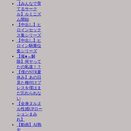
【みんなで育
てるサーク
ル】ルミニズ
ム開始
【中出し】ヒ
ロインセック
ス集シリーズ
【中出し】ヒ
ロイン騎乗位
集シリーズ
【催●→解
除】何ヤって
たの私達！？
【僕のNTR夏
休み】あの日
見た種付けプ
レスを僕はま
だ忘れられな
い
【全身ヌルヌ
ル性感UPロー
ションまみ
れ】
【動画】AI熟
女