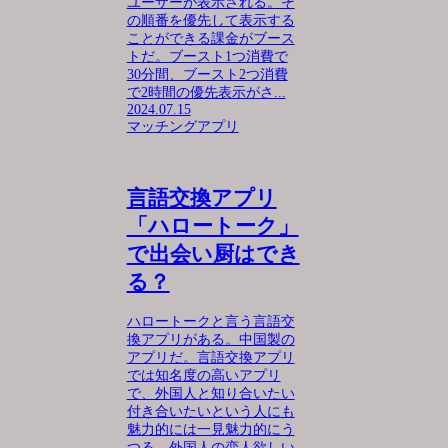
ユーザーが表示される。そ
の順番を優先して表示する
ことができる課金がブース
トだ。ブースト1つ消費で
30分間、ブースト2つ消費
で2時間の優先表示がさ...
2024.07.15
マッチングアプリ
言語交換アプリ
「ハロートーク」
で出会い厨はでき
る？
ハロートークと言う言語交
換アプリがある。中国製の
アプリだ。言語交換アプリ
では知名度の高いアプリ
で、外国人と知り合いたい
付き合いたいという人にも
魅力的には一見魅力的にう
つる。外国人の恋人欲しい