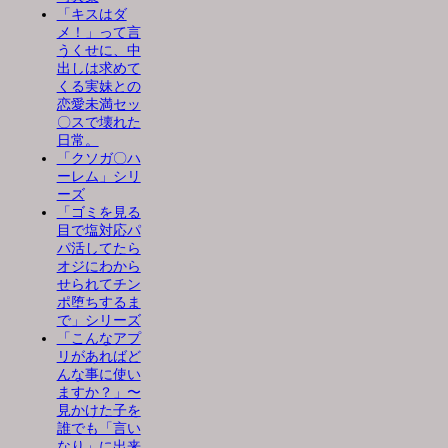
「キスはダ
メ！」って言
うくせに、中
出しは求めて
くる実妹との
恋愛未満セッ
〇スで壊れた
日常。
「クソガ〇ハ
ーレム」シリ
ーズ
「ゴミを見る
目で塩対応パ
パ活してたら
オジにわから
せられてチン
ポ堕ちするま
で」シリーズ
「こんなアプ
リがあればど
んな事に使い
ますか？」〜
見かけた子を
誰でも「言い
なり」に出来