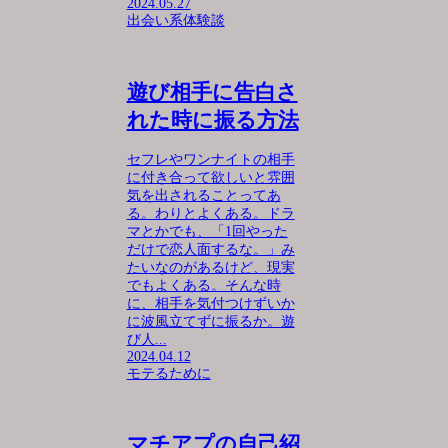
2024.05.27
出会い系体験談
遊び相手に告白さ
れた時に振る方法
セフレやワンナイトの相手
に付き合って欲しいと雰囲
気を出されることってあ
る。わりとよくある。ドラ
マとかでも、「1回やった
だけで恋人面するな。」み
たいなのがあるけど、現実
でもよくある。そんな時
に、相手を気付つけずいか
に波風立てずに振るか。遊
び人...
2024.04.12
モテるために
マチアプの自己紹