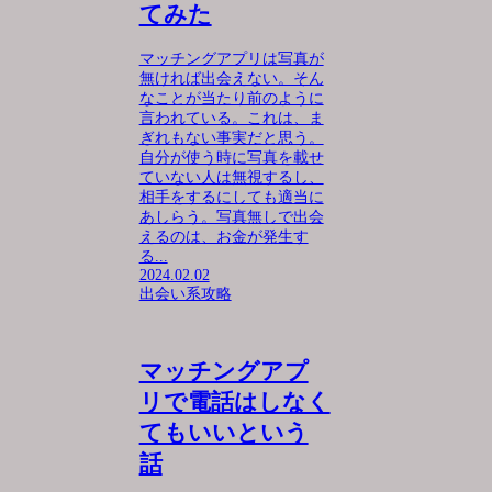
てみた
マッチングアプリは写真が
無ければ出会えない。そん
なことが当たり前のように
言われている。これは、ま
ぎれもない事実だと思う。
自分が使う時に写真を載せ
ていない人は無視するし、
相手をするにしても適当に
あしらう。写真無しで出会
えるのは、お金が発生す
る...
2024.02.02
出会い系攻略
マッチングアプ
リで電話はしなく
てもいいという
話