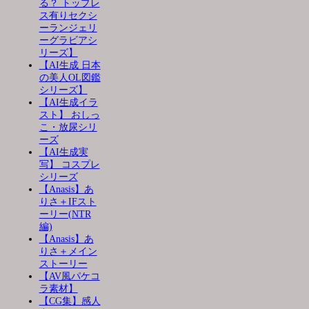
る？ トップレ
ス有りセクシ
ーランジェリ
ーグラビアシ
リーズ】
【AI生成 日本
の美人OL図鑑
シリーズ】
【AI生成イラ
スト】 おしっ
こ・放尿シリ
ーズ
【AI生成実
写】 コスプレ
シリーズ
【Anasis】あ
りさ＋IFスト
ーリー(NTR
編)
【Anasis】あ
りさ＋メイン
ストーリー
【AV風パケコ
ラ素材】
【CG集】感人