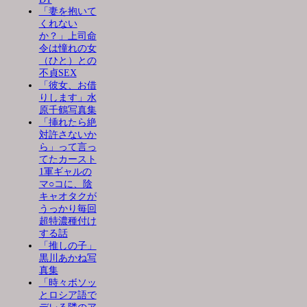
「妻を抱いて
くれない
か？」上司命
令は憧れの女
（ひと）との
不貞SEX
「彼女、お借
りします」水
原千鶴写真集
「挿れたら絶
対許さないか
ら」って言っ
てたカースト
1軍ギャルの
マ○コに、陰
キャオタクが
うっかり毎回
超特濃種付け
する話
「推しの子」
黒川あかね写
真集
「時々ボソッ
とロシア語で