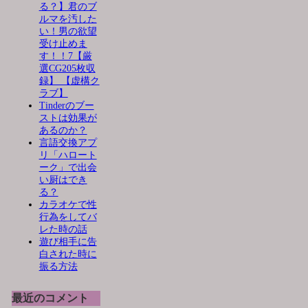
る？】君のブ
ルマを汚した
い！男の欲望
受け止めま
す！！7【厳
選CG205枚収
録】 【虚構ク
ラブ】
Tinderのブー
ストは効果が
あるのか？
言語交換アプ
リ「ハロート
ーク」で出会
い厨はでき
る？
カラオケで性
行為をしてバ
レた時の話
遊び相手に告
白された時に
振る方法
最近のコメント