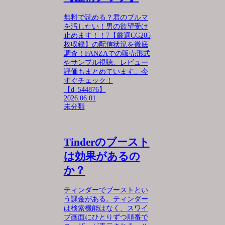
無料で読める？君のブルマ
を汚したい！男の欲望受け
止めます！！7【厳選CG205
枚収録】の配信状況を徹底
調査！FANZAでの販売形式
やサンプル視聴、レビュー
評価もまとめています。今
すぐチェック！
【d_544876】
2026.06.01
未分類
Tinderのブースト
は効果があるの
か？
ティンダーでブーストとい
う課金がある。ティンダー
は検索機能はなく、スワイ
プ画面にひとりずつ順番で