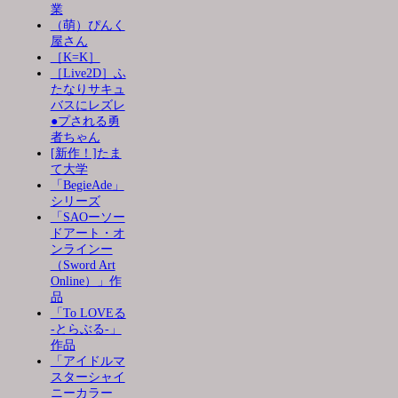
業
（萌）ぴんく
屋さん
［K=K］
［Live2D］ふ
たなりサキュ
バスにレズレ
●プされる勇
者ちゃん
[新作！]たま
て大学
「BegieAde」
シリーズ
「SAOーソー
ドアート・オ
ンラインー
（Sword Art
Online）」作
品
「To LOVEる
-とらぶる-」
作品
「アイドルマ
スターシャイ
ニーカラー