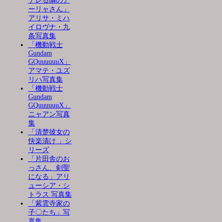
デレる隣のア
ーリャさん」
アリサ・ミハ
イロヴナ・九
条写真集
「機動戦士
Gundam
GQuuuuuuX」
アマテ・ユズ
リハ写真集
「機動戦士
Gundam
GQuuuuuuX」
ニャアン写真
集
「清楚彼女の
快楽漬け 」シ
リーズ
「片田舎のお
っさん、剣聖
になる」アリ
ューシア・シ
トラス 写真集
「紫雲寺家の
子〇たち」写
真集