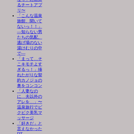
るチートアプ
リ〜
「こんな温泉
旅館、聞いて
ないっ！！」
―知らない男
たちの気配、
逃げ場のない
湯けむりの中
で―
「まって…そ
こキモチよす
ぎるっ！」挿
れたがりな契
約カノジョの
奥をコンコン
「人妻なの
に…夫以外の
アレを…」〜
温泉旅行でビ
クビク美乳マ
ッサージ
「好きだ」と
言えなかった
DT