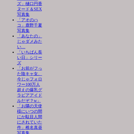
ズ」樋口円香
ヌード＆SEX
写真集
「アオのハ
コ」鹿野千夏
写真集
「あなたの」
じゃダメみた
い…
「いちばん長
い日」シリー
ズ
「お前がフっ
た陰キャ女、
今じゃフォロ
ワー100万人
超えの爆乳グ
ラビアアイド
ルだぞ？w」
「お隣の天使
様にいつの間
にか駄目人間
にされていた
件」椎名真昼
写真集