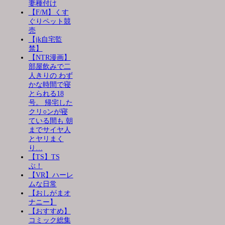
妻種付け
【F/M】くす
ぐりペット競
売
【jk自宅監
禁】
【NTR漫画】
部屋飲みで二
人きりの わず
かな時間で寝
とられる18
号。 帰宅した
クリ○ンが寝
ている間も 朝
までサイヤ人
とヤリまく
り…
【TS】TS
ぶ！
【VR】ハーレ
ムな日常
【おしがまオ
ナニー】
【おすすめ】
コミック総集