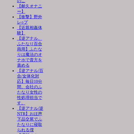
のこ
【耐久オナニ
ー】
【衝撃】野外
レ○プ
【近親相姦体
験】
【逆アナル、
ふたなり百合
両用】ふたな
りは魔法のオ
ナホで貴方を
責める
【逆アナル/百
合/女体化対
応】毎日10分
間、会社のふ
たなり女性の
性処理担当で
す。
【逆アナル/逆
NTR】おほ声
下品交尾でふ
たなりに寝取
られる僕