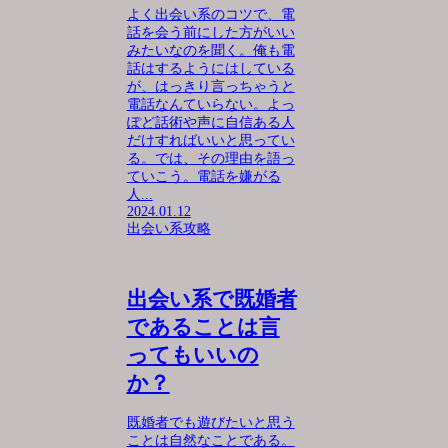
よく出会い系のコツで、電
話を会う前にした方がいい
みたいなのを聞く。俺も電
話はするようにはしている
が、はっきり言っちゃうと
電話なんていらない。よっ
ぽど話術や声に自信ある人
だけすればいいと思ってい
る。では、その理由を語っ
ていこう。電話を嫌がる
人...
2024.01.12
出会い系攻略
出会い系で既婚者
であることは言
ってもいいの
か？
既婚者でも遊びたいと思う
ことは自然なことである。