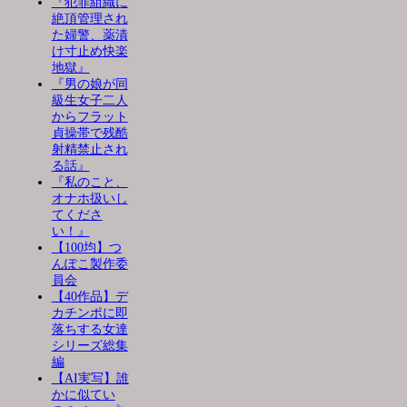
『犯罪組織に
絶頂管理され
た婦警、薬漬
け寸止め快楽
地獄』
『男の娘が同
級生女子二人
からフラット
貞操帯で残酷
射精禁止され
る話』
『私のこと、
オナホ扱いし
てくださ
い！』
【100均】つ
んぽこ製作委
員会
【40作品】デ
カチンポに即
落ちする女達
シリーズ総集
編
【AI実写】誰
かに似てい