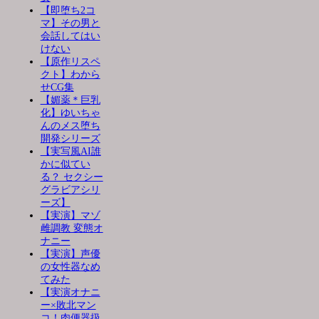
【即堕ち2コ
マ】その男と
会話してはい
けない
【原作リスペ
クト】わから
せCG集
【媚薬＊巨乳
化】ゆいちゃ
んのメス堕ち
開発シリーズ
【実写風AI誰
かに似てい
る？ セクシー
グラビアシリ
ーズ】
【実演】マゾ
雌調教 変態オ
ナニー
【実演】声優
の女性器なめ
てみた
【実演オナニ
ー×敗北マン
コ！肉便器扱