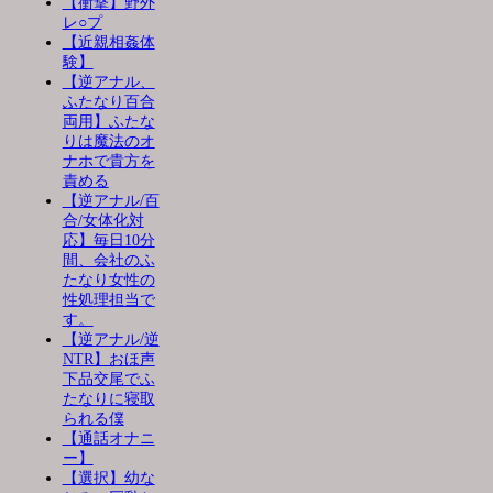
【衝撃】野外
レ○プ
【近親相姦体
験】
【逆アナル、
ふたなり百合
両用】ふたな
りは魔法のオ
ナホで貴方を
責める
【逆アナル/百
合/女体化対
応】毎日10分
間、会社のふ
たなり女性の
性処理担当で
す。
【逆アナル/逆
NTR】おほ声
下品交尾でふ
たなりに寝取
られる僕
【通話オナニ
ー】
【選択】幼な