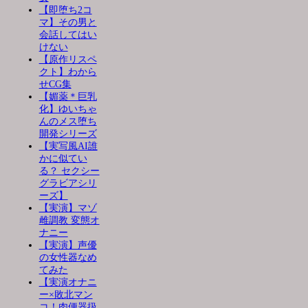
【即堕ち2コ
マ】その男と
会話してはい
けない
【原作リスペ
クト】わから
せCG集
【媚薬＊巨乳
化】ゆいちゃ
んのメス堕ち
開発シリーズ
【実写風AI誰
かに似てい
る？ セクシー
グラビアシリ
ーズ】
【実演】マゾ
雌調教 変態オ
ナニー
【実演】声優
の女性器なめ
てみた
【実演オナニ
ー×敗北マン
コ！肉便器扱