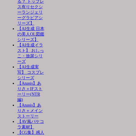
る？ トップレ
ス有りセクシ
ーランジェリ
ーグラビアシ
リーズ】
【AI生成 日本
の美人OL図鑑
シリーズ】
【AI生成イラ
スト】 おしっ
こ・放尿シリ
ーズ
【AI生成実
写】 コスプレ
シリーズ
【Anasis】あ
りさ＋IFスト
ーリー(NTR
編)
【Anasis】あ
りさ＋メイン
ストーリー
【AV風パケコ
ラ素材】
【CG集】感人