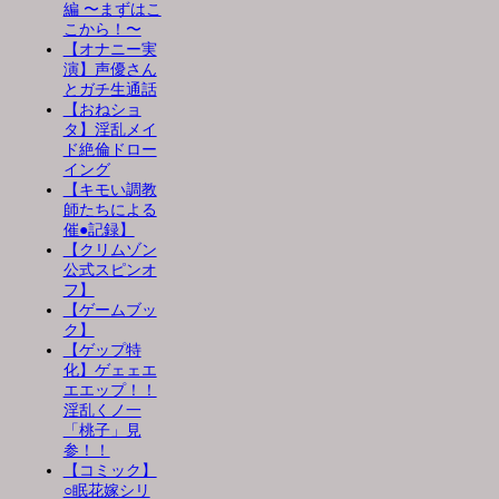
編 〜まずはこ
こから！〜
【オナニー実
演】声優さん
とガチ生通話
【おねショ
タ】淫乱メイ
ド絶倫ドロー
イング
【キモい調教
師たちによる
催●記録】
【クリムゾン
公式スピンオ
フ】
【ゲームブッ
ク】
【ゲップ特
化】ゲェェエ
エエップ！！
淫乱くノ一
「桃子」見
参！！
【コミック】
○眠花嫁シリ