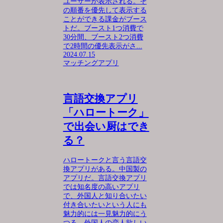
ユーザーが表示される。そ
の順番を優先して表示する
ことができる課金がブース
トだ。ブースト1つ消費で
30分間、ブースト2つ消費
で2時間の優先表示がさ...
2024.07.15
マッチングアプリ
言語交換アプリ
「ハロートーク」
で出会い厨はでき
る？
ハロートークと言う言語交
換アプリがある。中国製の
アプリだ。言語交換アプリ
では知名度の高いアプリ
で、外国人と知り合いたい
付き合いたいという人にも
魅力的には一見魅力的にう
つる。外国人の恋人欲しい