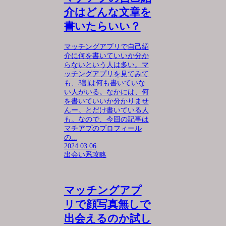
介はどんな文章を
書いたらいい？
マッチングアプリで自己紹
介に何を書いていいか分か
らないという人は多い。マ
ッチングアプリを見てみて
も、3割は何も書いていな
い人がいる。なかには、何
を書いていいか分かりませ
んー。とだけ書いている人
も。なので、今回の記事は
マチアプのプロフィール
の...
2024.03.06
出会い系攻略
マッチングアプ
リで顔写真無しで
出会えるのか試し