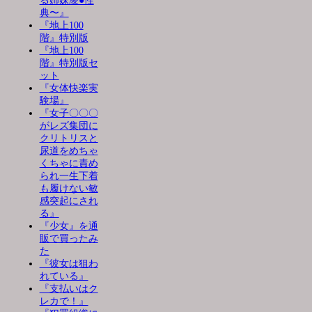
る姉妹凌●性
典〜』
『地上100
階』特別版
『地上100
階』特別版セ
ット
『女体快楽実
験場』
『女子〇〇〇
がレズ集団に
クリトリスと
尿道をめちゃ
くちゃに責め
られ一生下着
も履けない敏
感突起にされ
る』
『少女』を通
販で買ったみ
た
『彼女は狙わ
れている』
『支払いはク
レカで！』