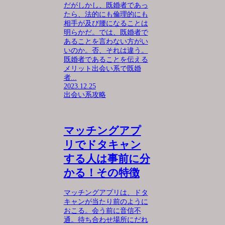
だがしかし、既婚者であっ
たら、法的にも倫理的にも
相手が及び腰になることは
明らかだ。では、既婚者で
あることを言わない方がい
いのか。否、それは違う。
既婚者であることを伝える
メリット出会い系で既婚
者...
2023.12.25
出会い系攻略
マッチングアプ
リでドタキャン
する人は事前に分
かる！その特徴
マッチングアプリは、ドタ
キャンが当たり前のように
おこる。会う前に音信不
通。待ち合わせ場所にだれ