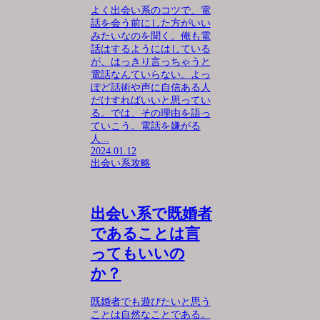
よく出会い系のコツで、電
話を会う前にした方がいい
みたいなのを聞く。俺も電
話はするようにはしている
が、はっきり言っちゃうと
電話なんていらない。よっ
ぽど話術や声に自信ある人
だけすればいいと思ってい
る。では、その理由を語っ
ていこう。電話を嫌がる
人...
2024.01.12
出会い系攻略
出会い系で既婚者
であることは言
ってもいいの
か？
既婚者でも遊びたいと思う
ことは自然なことである。