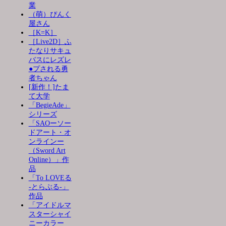
業
（萌）ぴんく
屋さん
［K=K］
［Live2D］ふ
たなりサキュ
バスにレズレ
●プされる勇
者ちゃん
[新作！]たま
て大学
「BegieAde」
シリーズ
「SAOーソー
ドアート・オ
ンラインー
（Sword Art
Online）」作
品
「To LOVEる
-とらぶる-」
作品
「アイドルマ
スターシャイ
ニーカラー