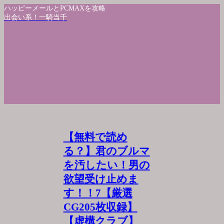
ハッピーメールとPCMAXを攻略
出会い系！一騎当千
【無料で読め
る？】君のブルマ
を汚したい！男の
欲望受け止めま
す！！7【厳選
CG205枚収録】
【虚構クラブ】