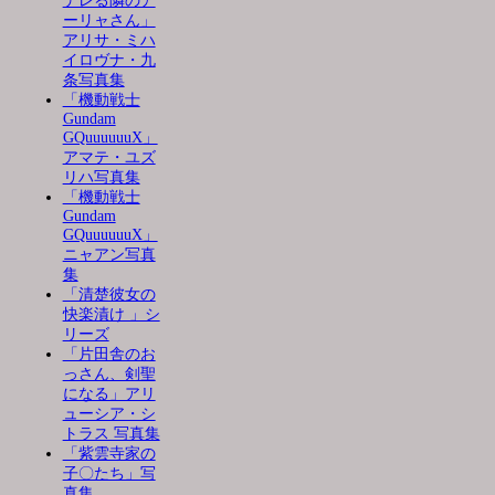
デレる隣のア
ーリャさん」
アリサ・ミハ
イロヴナ・九
条写真集
「機動戦士
Gundam
GQuuuuuuX」
アマテ・ユズ
リハ写真集
「機動戦士
Gundam
GQuuuuuuX」
ニャアン写真
集
「清楚彼女の
快楽漬け 」シ
リーズ
「片田舎のお
っさん、剣聖
になる」アリ
ューシア・シ
トラス 写真集
「紫雲寺家の
子〇たち」写
真集