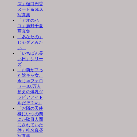
ズ」樋口円香
ヌード＆SEX
写真集
「アオのハ
コ」鹿野千夏
写真集
「あなたの」
じゃダメみた
い…
「いちばん長
い日」シリー
ズ
「お前がフっ
た陰キャ女、
今じゃフォロ
ワー100万人
超えの爆乳グ
ラビアアイド
ルだぞ？w」
「お隣の天使
様にいつの間
にか駄目人間
にされていた
件」椎名真昼
写真集