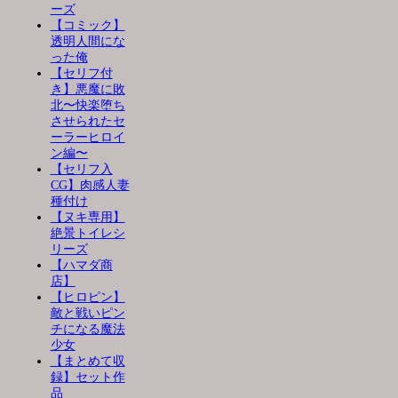
ーズ
【コミック】
透明人間にな
った俺
【セリフ付
き】悪魔に敗
北〜快楽堕ち
させられたセ
ーラーヒロイ
ン編〜
【セリフ入
CG】肉感人妻
種付け
【ヌキ専用】
絶景トイレシ
リーズ
【ハマダ商
店】
【ヒロピン】
敵と戦いピン
チになる魔法
少女
【まとめて収
録】セット作
品