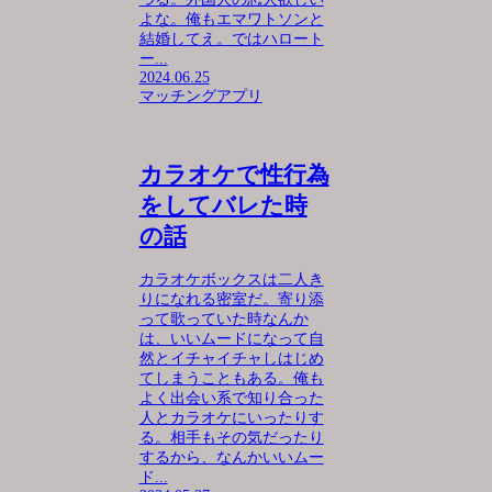
よな。俺もエマワトソンと
結婚してえ。ではハロート
ー...
2024.06.25
マッチングアプリ
カラオケで性行為
をしてバレた時
の話
カラオケボックスは二人き
りになれる密室だ。寄り添
って歌っていた時なんか
は、いいムードになって自
然とイチャイチャしはじめ
てしまうこともある。俺も
よく出会い系で知り合った
人とカラオケにいったりす
る。相手もその気だったり
するから、なんかいいムー
ド...