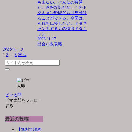
も来ない。そんなの普通
だ。迷惑な話だが、このド
タキャン野郎どもは見分け
ることができる。今回は、
それを伝授したい。ドタキ
ャンをする人の特徴ドタキ
ャン...
2023.11.17
出会い系攻略
次のページ
1
2
…
8
次へ
ピマ太郎
ピマ太郎をフォロー
する
最近の投稿
【無料で読め