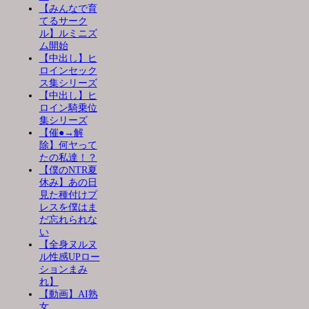
【みんなで育
てるサーク
ル】ルミニズ
ム開始
【中出し】ヒ
ロインセック
ス集シリーズ
【中出し】ヒ
ロイン騎乗位
集シリーズ
【催●→解
除】何ヤって
たの私達！？
【僕のNTR夏
休み】あの日
見た種付けプ
レスを僕はま
だ忘れられな
い
【全身ヌルヌ
ル性感UPロー
ションまみ
れ】
【動画】AI熟
女