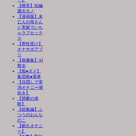
ー】
【格安】短編
露出モノ
【漫画版】未
亡人の母さん
と実家でいち
ゃラブセック
ス
【男性受け】
オナサポアプ
リ
【画像集】AI
熟女
【痴●ダメ】
集団痴●電車
【目隠しで実
演オナニー潮
吹き】
【禁断の体
験】
【総集編】ふ
つうのおんな
のこ
【耐久オナニ
ー】