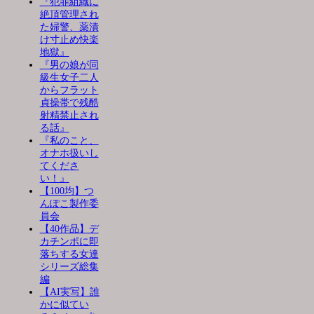
『犯罪組織に
絶頂管理され
た婦警、薬漬
け寸止め快楽
地獄』
『男の娘が同
級生女子二人
からフラット
貞操帯で残酷
射精禁止され
る話』
『私のこと、
オナホ扱いし
てくださ
い！』
【100均】つ
んぽこ製作委
員会
【40作品】デ
カチンポに即
落ちする女達
シリーズ総集
編
【AI実写】誰
かに似てい