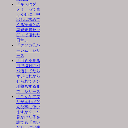
「キスはダ
メ！」って言
うくせに、中
出しは求めて
くる実妹との
恋愛未満セッ
〇スで壊れた
日常。
「クソガ〇ハ
ーレム」シリ
ーズ
「ゴミを見る
目で塩対応パ
パ活してたら
オジにわから
せられてチン
ポ堕ちするま
で」シリーズ
「こんなアプ
リがあればど
んな事に使い
ますか？」〜
見かけた子を
誰でも「言い
なり」に出来