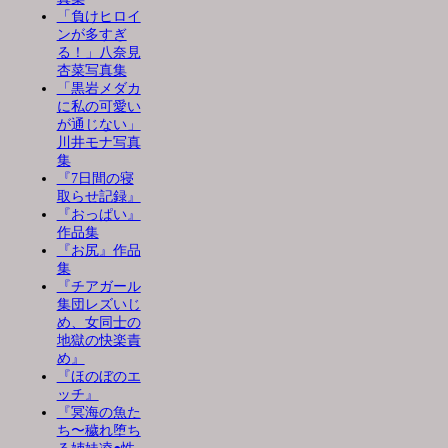
「負けヒロイ
ンが多すぎ
る！」八奈見
杏菜写真集
「黒岩メダカ
に私の可愛い
が通じない」
川井モナ写真
集
『7日間の寝
取らせ記録』
『おっぱい』
作品集
『お尻』作品
集
『チアガール
集団レズいじ
め、女同士の
地獄の快楽責
め』
『ほのぼのエ
ッチ』
『冥海の魚た
ち〜穢れ堕ち