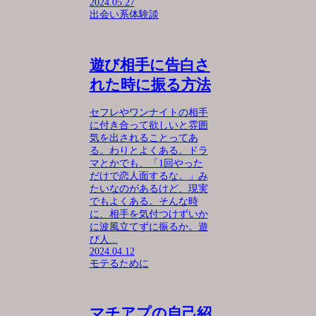
2024.05.27
出会い系体験談
遊び相手に告白さ
れた時に振る方法
セフレやワンナイトの相手
に付き合って欲しいと雰囲
気を出されることってあ
る。わりとよくある。ドラ
マとかでも、「1回やった
だけで恋人面するな。」み
たいなのがあるけど、現実
でもよくある。そんな時
に、相手を気付つけずいか
に波風立てずに振るか。遊
び人...
2024.04.12
モテるために
マチアプの自己紹