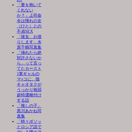
「妻を抱いて
くれない
か？」上司命
令は憧れの女
（ひと）との
不貞SEX
「彼女、お借
りします」水
原千鶴写真集
「挿れたら絶
対許さないか
ら」って言っ
てたカースト
1軍ギャルの
マ○コに、陰
キャオタクが
うっかり毎回
超特濃種付け
する話
「推しの子」
黒川あかね写
真集
「時々ボソッ
とロシア語で