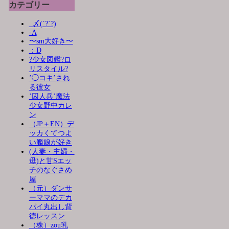
カテゴリー
_〆(´?`?)
-A
〜sm大好き〜
：D
?少女図鑑?ロ
リスタイル?
’◯コキ’され
る彼女
’囚人兵’魔法
少女野中カレ
ン
（JP＋EN）デ
ッカくてつよ
い艦娘が好き
(人妻・主婦・
母)と甘Sエッ
チのなぐさめ
屋
（元）ダンサ
ーママのデカ
パイ丸出し背
徳レッスン
（株）zou乳