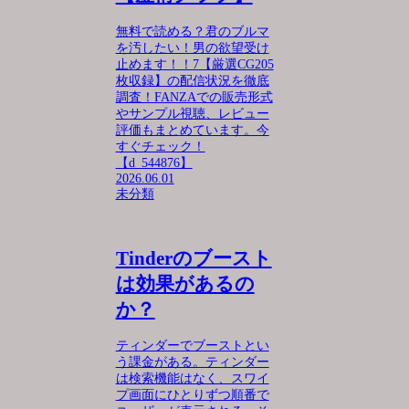
無料で読める？君のブルマ
を汚したい！男の欲望受け
止めます！！7【厳選CG205
枚収録】の配信状況を徹底
調査！FANZAでの販売形式
やサンプル視聴、レビュー
評価もまとめています。今
すぐチェック！
【d_544876】
2026.06.01
未分類
Tinderのブースト
は効果があるの
か？
ティンダーでブーストとい
う課金がある。ティンダー
は検索機能はなく、スワイ
プ画面にひとりずつ順番で