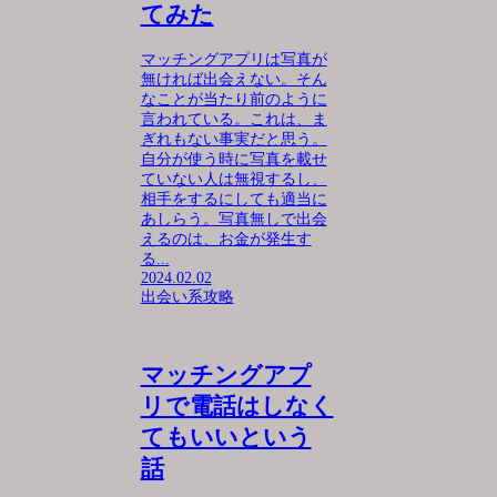
てみた
マッチングアプリは写真が
無ければ出会えない。そん
なことが当たり前のように
言われている。これは、ま
ぎれもない事実だと思う。
自分が使う時に写真を載せ
ていない人は無視するし、
相手をするにしても適当に
あしらう。写真無しで出会
えるのは、お金が発生す
る...
2024.02.02
出会い系攻略
マッチングアプ
リで電話はしなく
てもいいという
話