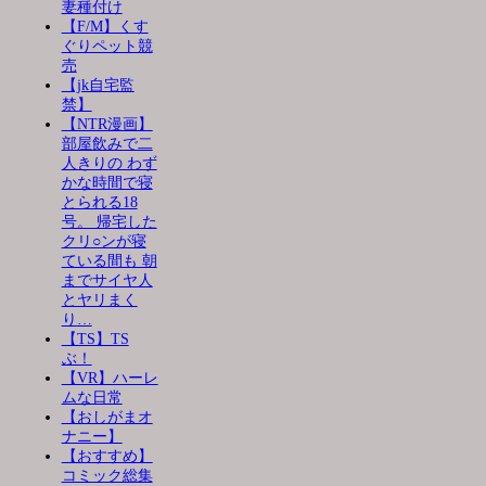
妻種付け
【F/M】くす
ぐりペット競
売
【jk自宅監
禁】
【NTR漫画】
部屋飲みで二
人きりの わず
かな時間で寝
とられる18
号。 帰宅した
クリ○ンが寝
ている間も 朝
までサイヤ人
とヤリまく
り…
【TS】TS
ぶ！
【VR】ハーレ
ムな日常
【おしがまオ
ナニー】
【おすすめ】
コミック総集