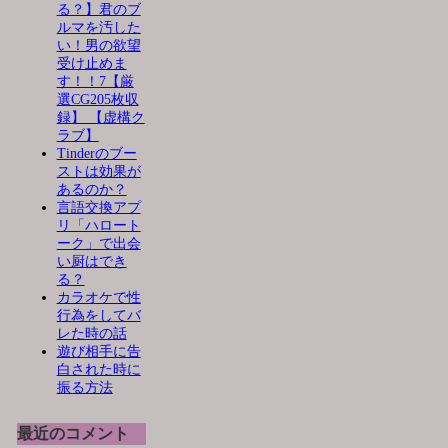
る？】君のブ
ルマを汚した
い！男の欲望
受け止めま
す！！7【厳
選CG205枚収
録】 【虚構ク
ラブ】
Tinderのブー
ストは効果が
あるのか？
言語交換アプ
リ「ハロート
ーク」で出会
い厨はでき
る？
カラオケで性
行為をしてバ
レた時の話
遊び相手に告
白された時に
振る方法
最近のコメント