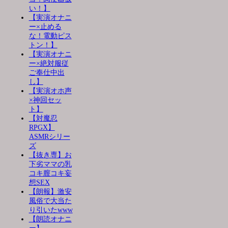
い！】
【実演オナニ
ー×止める
な！電動ピス
トン！】
【実演オナニ
ー×絶対服従
ご奉仕中出
し】
【実演オホ声
×神回セッ
ト】
【対魔忍
RPGX】
ASMRシリー
ズ
【抜き専】お
下劣ママの乳
コキ膣コキ妄
想SEX
【朗報】激安
風俗で大当た
り引いたwww
【朗読オナニ