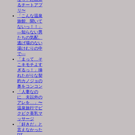
るチートアプ
リ〜
「こんな温泉
旅館、聞いて
ないっ！！」
―知らない男
たちの気配、
逃げ場のない
湯けむりの中
で―
「まって…そ
こキモチよす
ぎるっ！」挿
れたがりな契
約カノジョの
奥をコンコン
「人妻なの
に…夫以外の
アレを…」〜
温泉旅行でビ
クビク美乳マ
ッサージ
「好きだ」と
言えなかった
DT