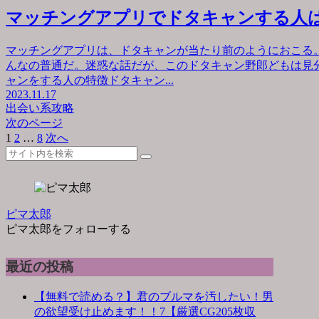
マッチングアプリでドタキャンする人
マッチングアプリは、ドタキャンが当たり前のようにおこる
んなの普通だ。迷惑な話だが、このドタキャン野郎どもは見
ャンをする人の特徴ドタキャン...
2023.11.17
出会い系攻略
次のページ
1
2
…
8
次へ
ピマ太郎
ピマ太郎をフォローする
最近の投稿
【無料で読める？】君のブルマを汚したい！男
の欲望受け止めます！！7【厳選CG205枚収