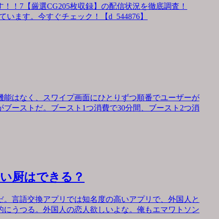
！！7【厳選CG205枚収録】の配信状況を徹底調査！
います。今すぐチェック！【d_544876】
機能はなく、スワイプ画面にひとりずつ順番でユーザーが
ブーストだ。ブースト1つ消費で30分間、ブースト2つ消
会い厨はできる？
だ。言語交換アプリでは知名度の高いアプリで、外国人と
的にうつる。外国人の恋人欲しいよな。俺もエマワトソン