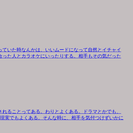
っていた時なんかは、いいムードになって自然とイチャイ
合った人とカラオケにいったりする。相手もその気だった
されることってある。わりとよくある。ドラマとかでも、
、現実でもよくある。そんな時に、相手を気付つけずいかに