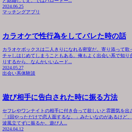
と結婚してえ。ではハロートー...
2024.06.25
マッチングアプリ
カラオケで性行為をしてバレた時の話
カラオケボックスは二人きりになれる密室だ。寄り添って歌
チャしはじめてしまうこともある。俺もよく出会い系で知り
りするから、なんかいいムード...
2024.05.27
出会い系体験談
遊び相手に告白された時に振る方法
セフレやワンナイトの相手に付き合って欲しいと雰囲気を出
「1回やっただけで恋人面するな。」みたいなのがあるけど
波風立てずに振るか。遊び人...
2024.04.12