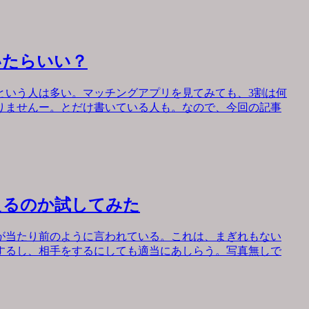
いたらいい？
という人は多い。マッチングアプリを見てみても、3割は何
りませんー。とだけ書いている人も。なので、今回の記事
えるのか試してみた
が当たり前のように言われている。これは、まぎれもない
するし、相手をするにしても適当にあしらう。写真無しで