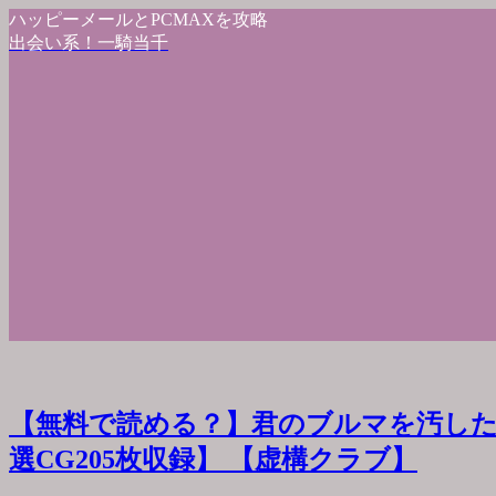
ハッピーメールとPCMAXを攻略
出会い系！一騎当千
【無料で読める？】君のブルマを汚した
選CG205枚収録】 【虚構クラブ】