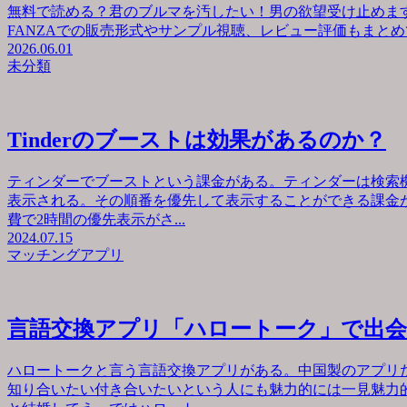
無料で読める？君のブルマを汚したい！男の欲望受け止めます
FANZAでの販売形式やサンプル視聴、レビュー評価もまとめて
2026.06.01
未分類
Tinderのブーストは効果があるのか？
ティンダーでブーストという課金がある。ティンダーは検索
表示される。その順番を優先して表示することができる課金が
費で2時間の優先表示がさ...
2024.07.15
マッチングアプリ
言語交換アプリ「ハロートーク」で出
ハロートークと言う言語交換アプリがある。中国製のアプリ
知り合いたい付き合いたいという人にも魅力的には一見魅力