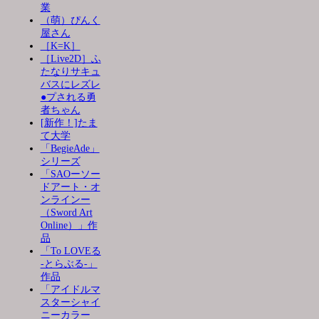
業
（萌）ぴんく
屋さん
［K=K］
［Live2D］ふ
たなりサキュ
バスにレズレ
●プされる勇
者ちゃん
[新作！]たま
て大学
「BegieAde」
シリーズ
「SAOーソー
ドアート・オ
ンラインー
（Sword Art
Online）」作
品
「To LOVEる
-とらぶる-」
作品
「アイドルマ
スターシャイ
ニーカラー