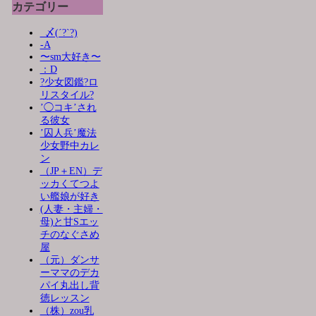
カテゴリー
_〆(´?`?)
-A
〜sm大好き〜
：D
?少女図鑑?ロ
リスタイル?
’◯コキ’され
る彼女
’囚人兵’魔法
少女野中カレ
ン
（JP＋EN）デ
ッカくてつよ
い艦娘が好き
(人妻・主婦・
母)と甘Sエッ
チのなぐさめ
屋
（元）ダンサ
ーママのデカ
パイ丸出し背
徳レッスン
（株）zou乳