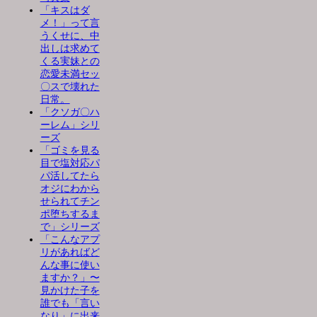
「キスはダ
メ！」って言
うくせに、中
出しは求めて
くる実妹との
恋愛未満セッ
〇スで壊れた
日常。
「クソガ〇ハ
ーレム」シリ
ーズ
「ゴミを見る
目で塩対応パ
パ活してたら
オジにわから
せられてチン
ポ堕ちするま
で」シリーズ
「こんなアプ
リがあればど
んな事に使い
ますか？」〜
見かけた子を
誰でも「言い
なり」に出来