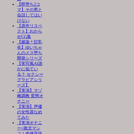
【即堕ち2コ
マ】その男と
会話してはい
けない
【原作リスペ
クト】わから
せCG集
【媚薬＊巨乳
化】ゆいちゃ
んのメス堕ち
開発シリーズ
【実写風AI誰
かに似てい
る？ セクシー
グラビアシリ
ーズ】
【実演】マゾ
雌調教 変態オ
ナニー
【実演】声優
の女性器なめ
てみた
【実演オナニ
ー×敗北マン
コ！肉便器扱