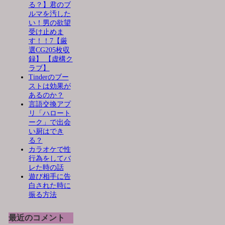
る？】君のブ
ルマを汚した
い！男の欲望
受け止めま
す！！7【厳
選CG205枚収
録】 【虚構ク
ラブ】
Tinderのブー
ストは効果が
あるのか？
言語交換アプ
リ「ハロート
ーク」で出会
い厨はでき
る？
カラオケで性
行為をしてバ
レた時の話
遊び相手に告
白された時に
振る方法
最近のコメント