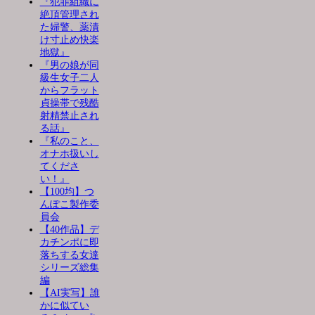
『犯罪組織に
絶頂管理され
た婦警、薬漬
け寸止め快楽
地獄』
『男の娘が同
級生女子二人
からフラット
貞操帯で残酷
射精禁止され
る話』
『私のこと、
オナホ扱いし
てくださ
い！』
【100均】つ
んぽこ製作委
員会
【40作品】デ
カチンポに即
落ちする女達
シリーズ総集
編
【AI実写】誰
かに似てい