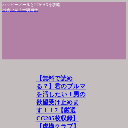
ハッピーメールとPCMAXを攻略
出会い系！一騎当千
【無料で読め
る？】君のブルマ
を汚したい！男の
欲望受け止めま
す！！7【厳選
CG205枚収録】
【虚構クラブ】