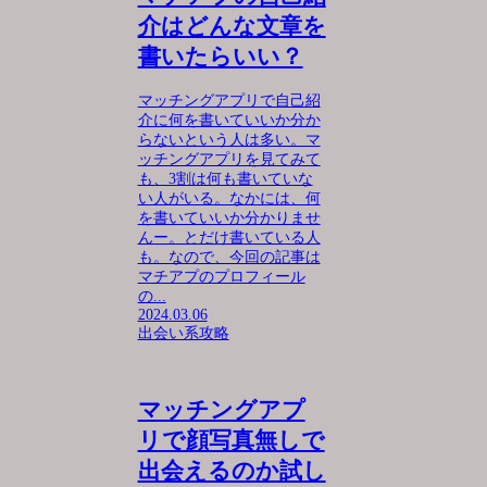
介はどんな文章を
書いたらいい？
マッチングアプリで自己紹
介に何を書いていいか分か
らないという人は多い。マ
ッチングアプリを見てみて
も、3割は何も書いていな
い人がいる。なかには、何
を書いていいか分かりませ
んー。とだけ書いている人
も。なので、今回の記事は
マチアプのプロフィール
の...
2024.03.06
出会い系攻略
マッチングアプ
リで顔写真無しで
出会えるのか試し