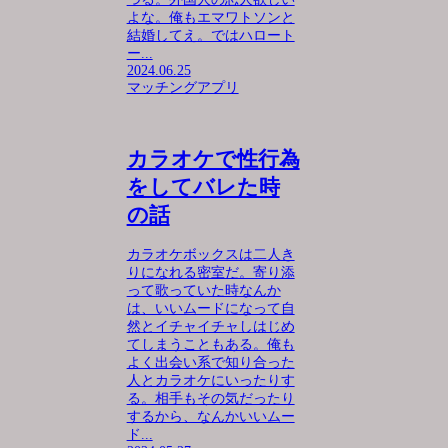
よな。俺もエマワトソンと
結婚してえ。ではハロート
ー...
2024.06.25
マッチングアプリ
カラオケで性行為
をしてバレた時
の話
カラオケボックスは二人き
りになれる密室だ。寄り添
って歌っていた時なんか
は、いいムードになって自
然とイチャイチャしはじめ
てしまうこともある。俺も
よく出会い系で知り合った
人とカラオケにいったりす
る。相手もその気だったり
するから、なんかいいムー
ド...