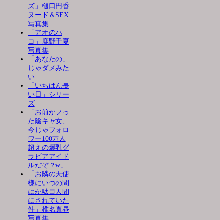
ズ」樋口円香
ヌード＆SEX
写真集
「アオのハ
コ」鹿野千夏
写真集
「あなたの」
じゃダメみた
い…
「いちばん長
い日」シリー
ズ
「お前がフっ
た陰キャ女、
今じゃフォロ
ワー100万人
超えの爆乳グ
ラビアアイド
ルだぞ？w」
「お隣の天使
様にいつの間
にか駄目人間
にされていた
件」椎名真昼
写真集