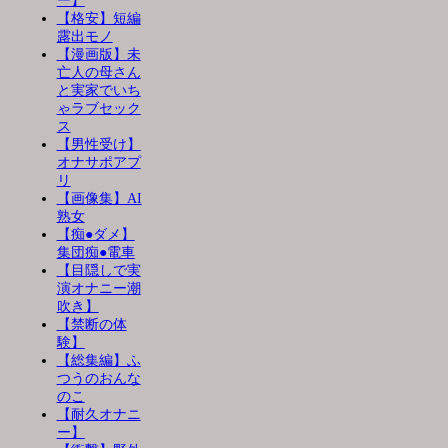
ー】
【格安】短編
露出モノ
【漫画版】未
亡人の母さん
と実家でいち
ゃラブセック
ス
【男性受け】
オナサポアプ
リ
【画像集】AI
熟女
【痴●ダメ】
集団痴●電車
【目隠しで実
演オナニー潮
吹き】
【禁断の体
験】
【総集編】ふ
つうのおんな
のこ
【耐久オナニ
ー】