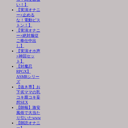
い！】
【実演オナニ
ー×止める
な！電動ピス
トン！】
【実演オナニ
ー×絶対服従
ご奉仕中出
し】
【実演オホ声
×神回セッ
ト】
【対魔忍
RPGX】
ASMRシリー
ズ
【抜き専】お
下劣ママの乳
コキ膣コキ妄
想SEX
【朗報】激安
風俗で大当た
り引いたwww
【朗読オナニ