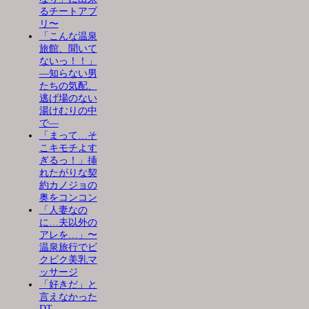
るチートアプ
リ〜
「こんな温泉
旅館、聞いて
ないっ！！」
―知らない男
たちの気配、
逃げ場のない
湯けむりの中
で―
「まって…そ
こキモチよす
ぎるっ！」挿
れたがりな契
約カノジョの
奥をコンコン
「人妻なの
に…夫以外の
アレを…」〜
温泉旅行でビ
クビク美乳マ
ッサージ
「好きだ」と
言えなかった
DT