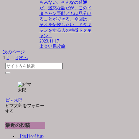
も来ない。そんなの普通
だ。迷惑な話だが、このド
タキャン野郎どもは見分け
ることができる。今回は、
それを伝授したい。ドタキ
ャンをする人の特徴ドタキ
ャン...
2023.11.17
出会い系攻略
次のページ
1
2
…
8
次へ
ピマ太郎
ピマ太郎をフォロー
する
最近の投稿
【無料で読め