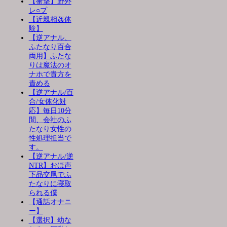
【衝撃】野外
レ○プ
【近親相姦体
験】
【逆アナル、
ふたなり百合
両用】ふたな
りは魔法のオ
ナホで貴方を
責める
【逆アナル/百
合/女体化対
応】毎日10分
間、会社のふ
たなり女性の
性処理担当で
す。
【逆アナル/逆
NTR】おほ声
下品交尾でふ
たなりに寝取
られる僕
【通話オナニ
ー】
【選択】幼な