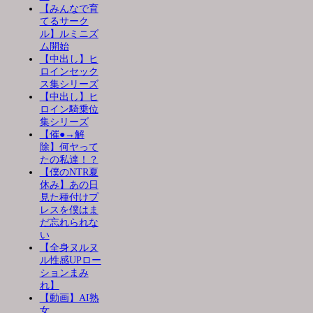
【みんなで育
てるサーク
ル】ルミニズ
ム開始
【中出し】ヒ
ロインセック
ス集シリーズ
【中出し】ヒ
ロイン騎乗位
集シリーズ
【催●→解
除】何ヤって
たの私達！？
【僕のNTR夏
休み】あの日
見た種付けプ
レスを僕はま
だ忘れられな
い
【全身ヌルヌ
ル性感UPロー
ションまみ
れ】
【動画】AI熟
女