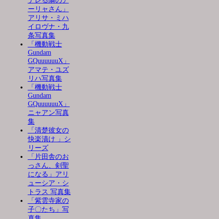
デレる隣のア
ーリャさん」
アリサ・ミハ
イロヴナ・九
条写真集
「機動戦士
Gundam
GQuuuuuuX」
アマテ・ユズ
リハ写真集
「機動戦士
Gundam
GQuuuuuuX」
ニャアン写真
集
「清楚彼女の
快楽漬け 」シ
リーズ
「片田舎のお
っさん、剣聖
になる」アリ
ューシア・シ
トラス 写真集
「紫雲寺家の
子〇たち」写
真集