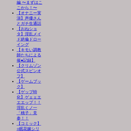
編 〜まずはこ
こから！〜
【オナニー実
演】声優さん
とガチ生通話
【おねショ
タ】淫乱メイ
ド絶倫ドロー
イング
【キモい調教
師たちによる
催●記録】
【クリムゾン
公式スピンオ
フ】
【ゲームブッ
ク】
【ゲップ特
化】ゲェェエ
エエップ！！
淫乱くノ一
「桃子」見
参！！
【コミック】
○眠花嫁シリ