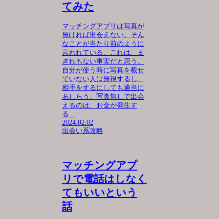
てみた
マッチングアプリは写真が
無ければ出会えない。そん
なことが当たり前のように
言われている。これは、ま
ぎれもない事実だと思う。
自分が使う時に写真を載せ
ていない人は無視するし、
相手をするにしても適当に
あしらう。写真無しで出会
えるのは、お金が発生す
る...
2024.02.02
出会い系攻略
マッチングアプ
リで電話はしなく
てもいいという
話