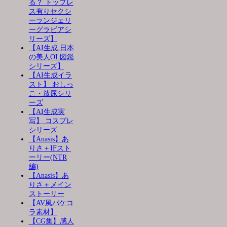
る？ トップレ
ス有りセクシ
ーランジェリ
ーグラビアシ
リーズ】
【AI生成 日本
の美人OL図鑑
シリーズ】
【AI生成イラ
スト】 おしっ
こ・放尿シリ
ーズ
【AI生成実
写】 コスプレ
シリーズ
【Anasis】あ
りさ＋IFスト
ーリー(NTR
編)
【Anasis】あ
りさ＋メイン
ストーリー
【AV風パケコ
ラ素材】
【CG集】感人