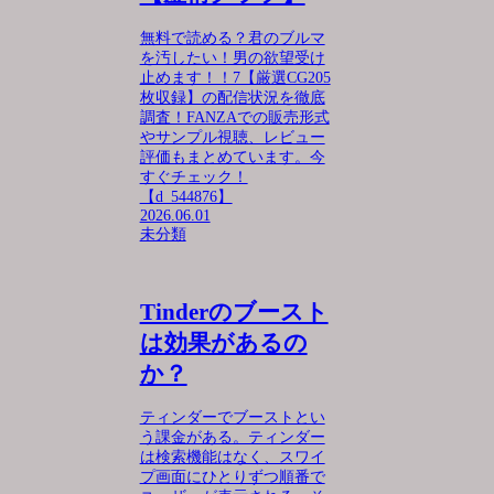
無料で読める？君のブルマ
を汚したい！男の欲望受け
止めます！！7【厳選CG205
枚収録】の配信状況を徹底
調査！FANZAでの販売形式
やサンプル視聴、レビュー
評価もまとめています。今
すぐチェック！
【d_544876】
2026.06.01
未分類
Tinderのブースト
は効果があるの
か？
ティンダーでブーストとい
う課金がある。ティンダー
は検索機能はなく、スワイ
プ画面にひとりずつ順番で