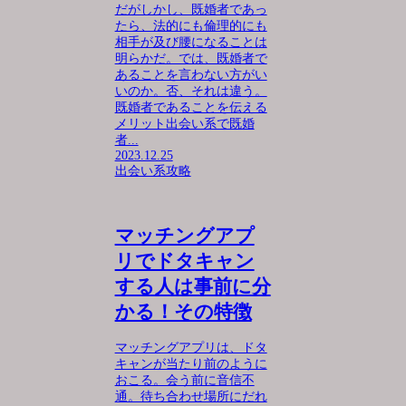
だがしかし、既婚者であっ
たら、法的にも倫理的にも
相手が及び腰になることは
明らかだ。では、既婚者で
あることを言わない方がい
いのか。否、それは違う。
既婚者であることを伝える
メリット出会い系で既婚
者...
2023.12.25
出会い系攻略
マッチングアプ
リでドタキャン
する人は事前に分
かる！その特徴
マッチングアプリは、ドタ
キャンが当たり前のように
おこる。会う前に音信不
通。待ち合わせ場所にだれ