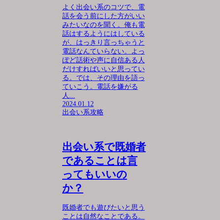
よく出会い系のコツで、電
話を会う前にした方がいい
みたいなのを聞く。俺も電
話はするようにはしている
が、はっきり言っちゃうと
電話なんていらない。よっ
ぽど話術や声に自信ある人
だけすればいいと思ってい
る。では、その理由を語っ
ていこう。電話を嫌がる
人...
2024.01.12
出会い系攻略
出会い系で既婚者
であることは言
ってもいいの
か？
既婚者でも遊びたいと思う
ことは自然なことである。