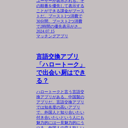
ユーザーが表示される。そ
の順番を優先して表示する
ことができる課金がブース
トだ。ブースト1つ消費で
30分間、ブースト2つ消費
で2時間の優先表示がさ...
2024.07.15
マッチングアプリ
言語交換アプリ
「ハロートーク」
で出会い厨はでき
る？
ハロートークと言う言語交
換アプリがある。中国製の
アプリだ。言語交換アプリ
では知名度の高いアプリ
で、外国人と知り合いたい
付き合いたいという人にも
魅力的には一見魅力的にう
つる。外国人の恋人欲しい