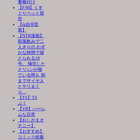
妻種付け
【F/M】くす
ぐりペット競
売
【jk自宅監
禁】
【NTR漫画】
部屋飲みで二
人きりの わず
かな時間で寝
とられる18
号。 帰宅した
クリ○ンが寝
ている間も 朝
までサイヤ人
とヤリまく
り…
【TS】TS
ぶ！
【VR】ハーレ
ムな日常
【おしがまオ
ナニー】
【おすすめ】
コミック総集