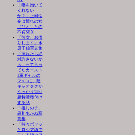
「妻を抱いて
くれない
か？」上司命
令は憧れの女
（ひと）との
不貞SEX
「彼女、お借
りします」水
原千鶴写真集
「挿れたら絶
対許さないか
ら」って言っ
てたカースト
1軍ギャルの
マ○コに、陰
キャオタクが
うっかり毎回
超特濃種付け
する話
「推しの子」
黒川あかね写
真集
「時々ボソッ
とロシア語で