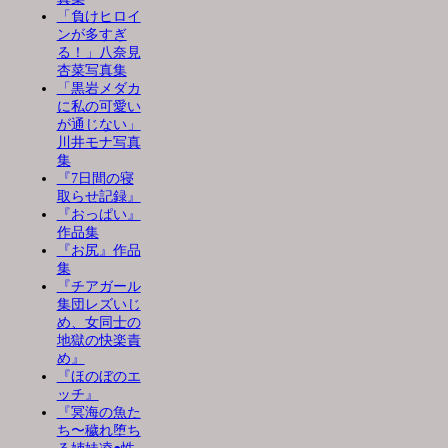
「負けヒロイ
ンが多すぎ
る！」八奈見
杏菜写真集
「黒岩メダカ
に私の可愛い
が通じない」
川井モナ写真
集
『7日間の寝
取らせ記録』
『おっぱい』
作品集
『お尻』作品
集
『チアガール
集団レズいじ
め、女同士の
地獄の快楽責
め』
『ほのぼのエ
ッチ』
『冥海の魚た
ち〜穢れ堕ち