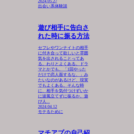
2024.05.27
出会い系体験談
遊び相手に告白さ
れた時に振る方法
セフレやワンナイトの相手
に付き合って欲しいと雰囲
気を出されることってあ
る。わりとよくある。ドラ
マとかでも、「1回やった
だけで恋人面するな。」み
たいなのがあるけど、現実
でもよくある。そんな時
に、相手を気付つけずいか
に波風立てずに振るか。遊
び人...
2024.04.12
モテるために
マチアプの自己紹