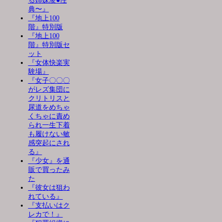
る姉妹凌●性
典〜』
『地上100
階』特別版
『地上100
階』特別版セ
ット
『女体快楽実
験場』
『女子〇〇〇
がレズ集団に
クリトリスと
尿道をめちゃ
くちゃに責め
られ一生下着
も履けない敏
感突起にされ
る』
『少女』を通
販で買ったみ
た
『彼女は狙わ
れている』
『支払いはク
レカで！』