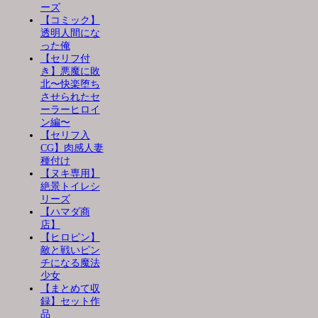
ーズ
【コミック】
透明人間にな
った俺
【セリフ付
き】悪魔に敗
北〜快楽堕ち
させられたセ
ーラーヒロイ
ン編〜
【セリフ入
CG】肉感人妻
種付け
【ヌキ専用】
絶景トイレシ
リーズ
【ハマダ商
店】
【ヒロピン】
敵と戦いピン
チになる魔法
少女
【まとめて収
録】セット作
品