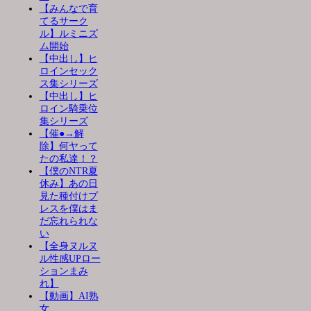
【みんなで育
てるサーク
ル】ルミニズ
ム開始
【中出し】ヒ
ロインセック
ス集シリーズ
【中出し】ヒ
ロイン騎乗位
集シリーズ
【催●→解
除】何ヤって
たの私達！？
【僕のNTR夏
休み】あの日
見た種付けプ
レスを僕はま
だ忘れられな
い
【全身ヌルヌ
ル性感UPロー
ションまみ
れ】
【動画】AI熟
女