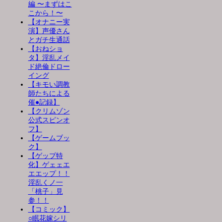
編 〜まずはこ
こから！〜
【オナニー実
演】声優さん
とガチ生通話
【おねショ
タ】淫乱メイ
ド絶倫ドロー
イング
【キモい調教
師たちによる
催●記録】
【クリムゾン
公式スピンオ
フ】
【ゲームブッ
ク】
【ゲップ特
化】ゲェェエ
エエップ！！
淫乱くノ一
「桃子」見
参！！
【コミック】
○眠花嫁シリ