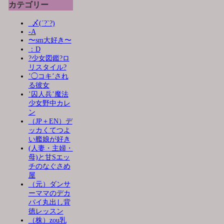
カテゴリー
_〆(´?`?)
-A
〜sm大好き〜
：D
?少女図鑑?ロ
リスタイル?
’◯コキ’され
る彼女
’囚人兵’魔法
少女野中カレ
ン
（JP＋EN）デ
ッカくてつよ
い艦娘が好き
(人妻・主婦・
母)と甘Sエッ
チのなぐさめ
屋
（元）ダンサ
ーママのデカ
パイ丸出し背
徳レッスン
（株）zou乳