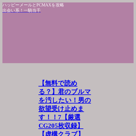
ハッピーメールとPCMAXを攻略
出会い系！一騎当千
【無料で読め
る？】君のブルマ
を汚したい！男の
欲望受け止めま
す！！7【厳選
CG205枚収録】
【虚構クラブ】