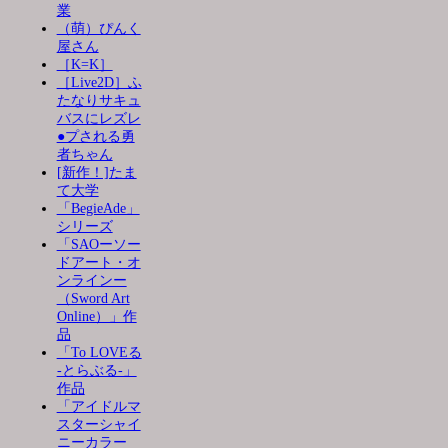
業
（萌）ぴんく
屋さん
［K=K］
［Live2D］ふ
たなりサキュ
バスにレズレ
●プされる勇
者ちゃん
[新作！]たま
て大学
「BegieAde」
シリーズ
「SAOーソー
ドアート・オ
ンラインー
（Sword Art
Online）」作
品
「To LOVEる
-とらぶる-」
作品
「アイドルマ
スターシャイ
ニーカラー