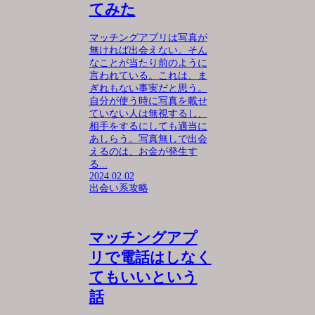
てみた
マッチングアプリは写真が
無ければ出会えない。そん
なことが当たり前のように
言われている。これは、ま
ぎれもない事実だと思う。
自分が使う時に写真を載せ
ていない人は無視するし、
相手をするにしても適当に
あしらう。写真無しで出会
えるのは、お金が発生す
る...
2024.02.02
出会い系攻略
マッチングアプ
リで電話はしなく
てもいいという
話