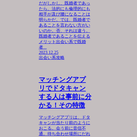
だがしかし、既婚者であっ
たら、法的にも倫理的にも
相手が及び腰になることは
明らかだ。では、既婚者で
あることを言わない方がい
いのか。否、それは違う。
既婚者であることを伝える
メリット出会い系で既婚
者...
2023.12.25
出会い系攻略
マッチングアプ
リでドタキャン
する人は事前に分
かる！その特徴
マッチングアプリは、ドタ
キャンが当たり前のように
おこる。会う前に音信不
通。待ち合わせ場所にだれ