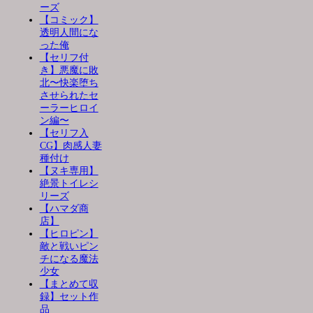
ーズ
【コミック】
透明人間にな
った俺
【セリフ付
き】悪魔に敗
北〜快楽堕ち
させられたセ
ーラーヒロイ
ン編〜
【セリフ入
CG】肉感人妻
種付け
【ヌキ専用】
絶景トイレシ
リーズ
【ハマダ商
店】
【ヒロピン】
敵と戦いピン
チになる魔法
少女
【まとめて収
録】セット作
品