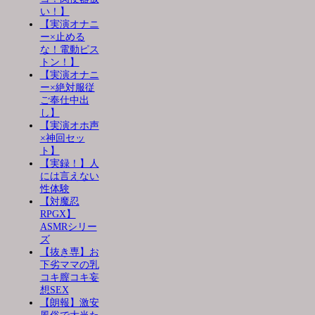
い！】
【実演オナニ
ー×止める
な！電動ピス
トン！】
【実演オナニ
ー×絶対服従
ご奉仕中出
し】
【実演オホ声
×神回セッ
ト】
【実録！】人
には言えない
性体験
【対魔忍
RPGX】
ASMRシリー
ズ
【抜き専】お
下劣ママの乳
コキ膣コキ妄
想SEX
【朗報】激安