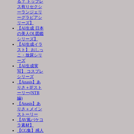
る？ トップレ
ス有りセクシ
ーランジェリ
ーグラビアシ
リーズ】
【AI生成 日本
の美人OL図鑑
シリーズ】
【AI生成イラ
スト】 おしっ
こ・放尿シリ
ーズ
【AI生成実
写】 コスプレ
シリーズ
【Anasis】あ
りさ＋IFスト
ーリー(NTR
編)
【Anasis】あ
りさ＋メイン
ストーリー
【AV風パケコ
ラ素材】
【CG集】感人