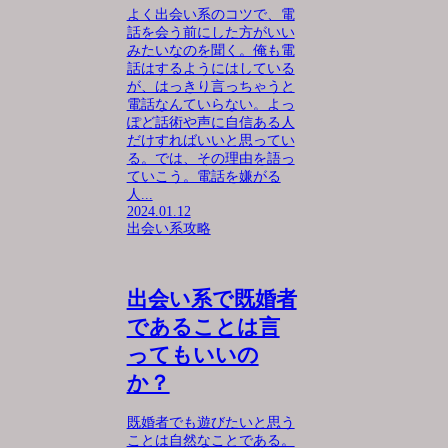
よく出会い系のコツで、電
話を会う前にした方がいい
みたいなのを聞く。俺も電
話はするようにはしている
が、はっきり言っちゃうと
電話なんていらない。よっ
ぽど話術や声に自信ある人
だけすればいいと思ってい
る。では、その理由を語っ
ていこう。電話を嫌がる
人...
2024.01.12
出会い系攻略
出会い系で既婚者
であることは言
ってもいいの
か？
既婚者でも遊びたいと思う
ことは自然なことである。