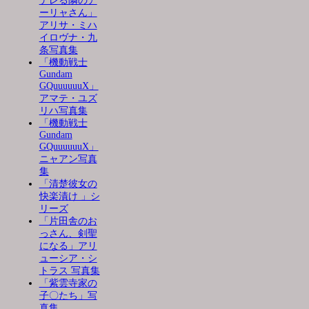
デレる隣のア
ーリャさん」
アリサ・ミハ
イロヴナ・九
条写真集
「機動戦士
Gundam
GQuuuuuuX」
アマテ・ユズ
リハ写真集
「機動戦士
Gundam
GQuuuuuuX」
ニャアン写真
集
「清楚彼女の
快楽漬け 」シ
リーズ
「片田舎のお
っさん、剣聖
になる」アリ
ューシア・シ
トラス 写真集
「紫雲寺家の
子〇たち」写
真集