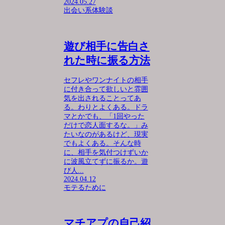
2024.05.27
出会い系体験談
遊び相手に告白さ
れた時に振る方法
セフレやワンナイトの相手
に付き合って欲しいと雰囲
気を出されることってあ
る。わりとよくある。ドラ
マとかでも、「1回やった
だけで恋人面するな。」み
たいなのがあるけど、現実
でもよくある。そんな時
に、相手を気付つけずいか
に波風立てずに振るか。遊
び人...
2024.04.12
モテるために
マチアプの自己紹