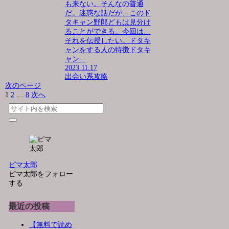
も来ない。そんなの普通
だ。迷惑な話だが、このド
タキャン野郎どもは見分け
ることができる。今回は、
それを伝授したい。ドタキ
ャンをする人の特徴ドタキ
ャン...
2023.11.17
出会い系攻略
次のページ
1
2
…
8
次へ
ピマ太郎
ピマ太郎をフォロー
する
最近の投稿
【無料で読め