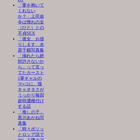
「妻を抱いて
くれない
か？」上司命
令は憧れの女
（ひと）との
不貞SEX
「彼女、お借
りします」水
原千鶴写真集
「挿れたら絶
対許さないか
ら」って言っ
てたカースト
1軍ギャルの
マ○コに、陰
キャオタクが
うっかり毎回
超特濃種付け
する話
「推しの子」
黒川あかね写
真集
「時々ボソッ
とロシア語で