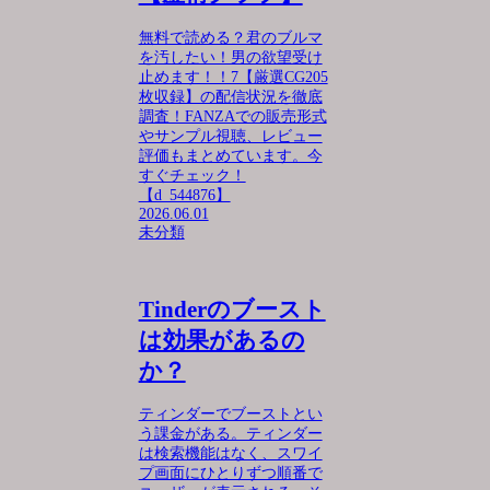
無料で読める？君のブルマ
を汚したい！男の欲望受け
止めます！！7【厳選CG205
枚収録】の配信状況を徹底
調査！FANZAでの販売形式
やサンプル視聴、レビュー
評価もまとめています。今
すぐチェック！
【d_544876】
2026.06.01
未分類
Tinderのブースト
は効果があるの
か？
ティンダーでブーストとい
う課金がある。ティンダー
は検索機能はなく、スワイ
プ画面にひとりずつ順番で