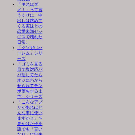
「キスはダ
メ！」って言
うくせに、中
出しは求めて
くる実妹との
恋愛未満セッ
〇スで壊れた
日常。
「クソガ〇ハ
ーレム」シリ
ーズ
「ゴミを見る
目で塩対応パ
パ活してたら
オジにわから
せられてチン
ポ堕ちするま
で」シリーズ
「こんなアプ
リがあればど
んな事に使い
ますか？」〜
見かけた子を
誰でも「言い
なり」に出来