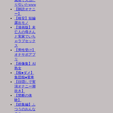
風俗で大当た
り引いたwww
【朗読オナニ
ー】
【格安】短編
露出モノ
【漫画版】未
亡人の母さん
と実家でいち
ゃラブセック
ス
【男性受け】
オナサポアプ
リ
【画像集】AI
熟女
【痴●ダメ】
集団痴●電車
【目隠しで実
演オナニー潮
吹き】
【禁断の体
験】
【総集編】ふ
つうのおんな