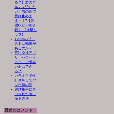
る？】君のブ
ルマを汚した
い！男の欲望
受け止めま
す！！7【厳
選CG205枚収
録】 【虚構ク
ラブ】
Tinderのブー
ストは効果が
あるのか？
言語交換アプ
リ「ハロート
ーク」で出会
い厨はでき
る？
カラオケで性
行為をしてバ
レた時の話
遊び相手に告
白された時に
振る方法
最近のコメント