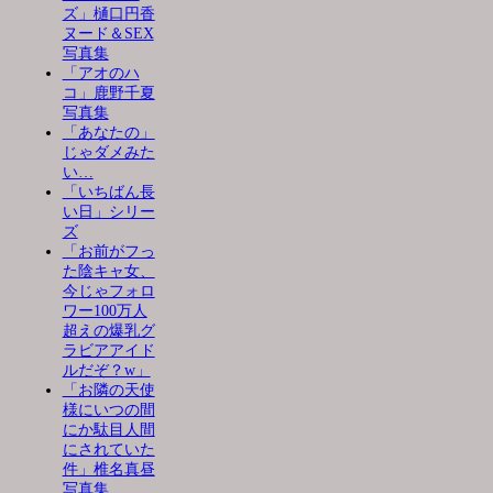
ズ」樋口円香
ヌード＆SEX
写真集
「アオのハ
コ」鹿野千夏
写真集
「あなたの」
じゃダメみた
い…
「いちばん長
い日」シリー
ズ
「お前がフっ
た陰キャ女、
今じゃフォロ
ワー100万人
超えの爆乳グ
ラビアアイド
ルだぞ？w」
「お隣の天使
様にいつの間
にか駄目人間
にされていた
件」椎名真昼
写真集