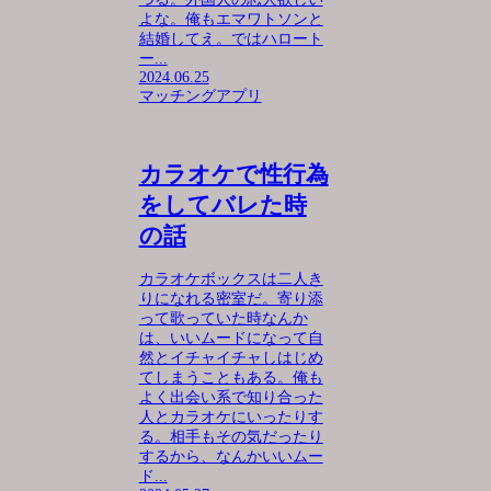
よな。俺もエマワトソンと
結婚してえ。ではハロート
ー...
2024.06.25
マッチングアプリ
カラオケで性行為
をしてバレた時
の話
カラオケボックスは二人き
りになれる密室だ。寄り添
って歌っていた時なんか
は、いいムードになって自
然とイチャイチャしはじめ
てしまうこともある。俺も
よく出会い系で知り合った
人とカラオケにいったりす
る。相手もその気だったり
するから、なんかいいムー
ド...