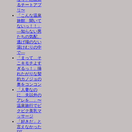
るチートアプ
リ〜
「こんな温泉
旅館、聞いて
ないっ！！」
―知らない男
たちの気配、
逃げ場のない
湯けむりの中
で―
「まって…そ
こキモチよす
ぎるっ！」挿
れたがりな契
約カノジョの
奥をコンコン
「人妻なの
に…夫以外の
アレを…」〜
温泉旅行でビ
クビク美乳マ
ッサージ
「好きだ」と
言えなかった
DT