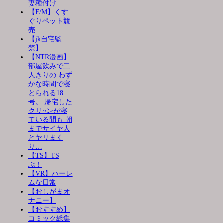
妻種付け
【F/M】くす
ぐりペット競
売
【jk自宅監
禁】
【NTR漫画】
部屋飲みで二
人きりの わず
かな時間で寝
とられる18
号。 帰宅した
クリ○ンが寝
ている間も 朝
までサイヤ人
とヤリまく
り…
【TS】TS
ぶ！
【VR】ハーレ
ムな日常
【おしがまオ
ナニー】
【おすすめ】
コミック総集