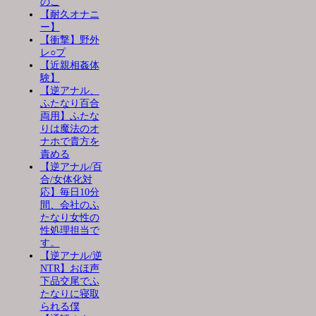
のこ
【耐久オナニ
ー】
【衝撃】野外
レ○プ
【近親相姦体
験】
【逆アナル、
ふたなり百合
両用】ふたな
りは魔法のオ
ナホで貴方を
責める
【逆アナル/百
合/女体化対
応】毎日10分
間、会社のふ
たなり女性の
性処理担当で
す。
【逆アナル/逆
NTR】おほ声
下品交尾でふ
たなりに寝取
られる僕