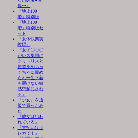
る姉妹凌●性
典〜』
『地上100
階』特別版
『地上100
階』特別版セ
ット
『女体快楽実
験場』
『女子〇〇〇
がレズ集団に
クリトリスと
尿道をめちゃ
くちゃに責め
られ一生下着
も履けない敏
感突起にされ
る』
『少女』を通
販で買ったみ
た
『彼女は狙わ
れている』
『支払いはク
レカで！』