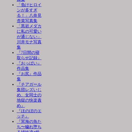
「負けヒロイ
ンが多すぎ
る！」八奈見
杏菜写真集
「黒岩メダカ
に私の可愛い
が通じない」
川井モナ写真
集
『7日間の寝
取らせ記録』
『おっぱい』
作品集
『お尻』作品
集
『チアガール
集団レズいじ
め、女同士の
地獄の快楽責
め』
『ほのぼのエ
ッチ』
『冥海の魚た
ち〜穢れ堕ち