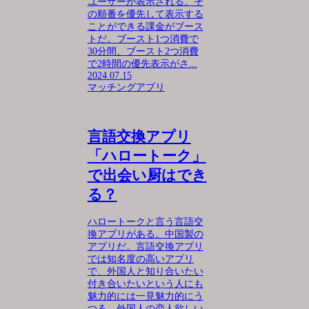
ユーザーが表示される。そ
の順番を優先して表示する
ことができる課金がブース
トだ。ブースト1つ消費で
30分間、ブースト2つ消費
で2時間の優先表示がさ...
2024.07.15
マッチングアプリ
言語交換アプリ
「ハロートーク」
で出会い厨はでき
る？
ハロートークと言う言語交
換アプリがある。中国製の
アプリだ。言語交換アプリ
では知名度の高いアプリ
で、外国人と知り合いたい
付き合いたいという人にも
魅力的には一見魅力的にう
つる。外国人の恋人欲しい