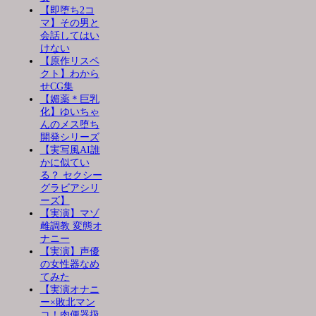
【即堕ち2コ
マ】その男と
会話してはい
けない
【原作リスペ
クト】わから
せCG集
【媚薬＊巨乳
化】ゆいちゃ
んのメス堕ち
開発シリーズ
【実写風AI誰
かに似てい
る？ セクシー
グラビアシリ
ーズ】
【実演】マゾ
雌調教 変態オ
ナニー
【実演】声優
の女性器なめ
てみた
【実演オナニ
ー×敗北マン
コ！肉便器扱