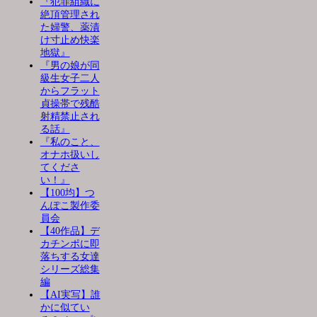
『犯罪組織に
絶頂管理され
た婦警、薬漬
け寸止め快楽
地獄』
『男の娘が同
級生女子二人
からフラット
貞操帯で残酷
射精禁止され
る話』
『私のこと、
オナホ扱いし
てくださ
い！』
【100均】つ
んぽこ製作委
員会
【40作品】デ
カチンポに即
落ちする女達
シリーズ総集
編
【AI実写】誰
かに似てい