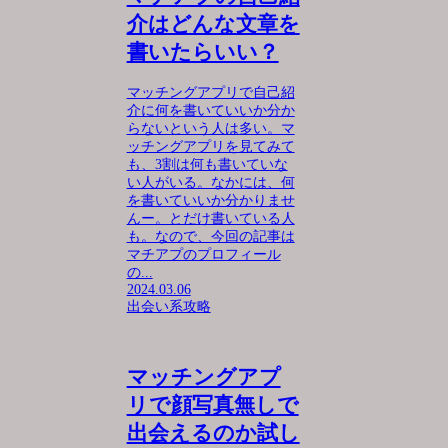
介はどんな文章を
書いたらいい？
マッチングアプリで自己紹
介に何を書いていいか分か
らないという人は多い。マ
ッチングアプリを見てみて
も、3割は何も書いていな
い人がいる。なかには、何
を書いていいか分かりませ
んー。とだけ書いている人
も。なので、今回の記事は
マチアプのプロフィール
の...
2024.03.06
出会い系攻略
マッチングアプ
リで顔写真無しで
出会えるのか試し